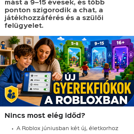
mást a 9–15 évesek, és több
ponton szigorodik a chat, a
játékhozzáférés és a szülői
felügyelet.
Nincs most elég időd?
A Roblox júniusban két új, életkorhoz