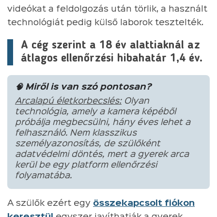
videókat a feldolgozás után törlik, a használt
technológiát pedig külső laborok tesztelték.
A cég szerint a 18 év alattiaknál az
átlagos ellenőrzési hibahatár 1,4 év.
🧠 Miről is van szó pontosan?
Arcalapú életkorbecslés:
Olyan
technológia, amely a kamera képéből
próbálja megbecsülni, hány éves lehet a
felhasználó. Nem klasszikus
személyazonosítás, de szülőként
adatvédelmi döntés, mert a gyerek arca
kerül be egy platform ellenőrzési
folyamatába.
A szülők ezért egy
összekapcsolt fiókon
keresztül
egyszer javíthatják a gyerek