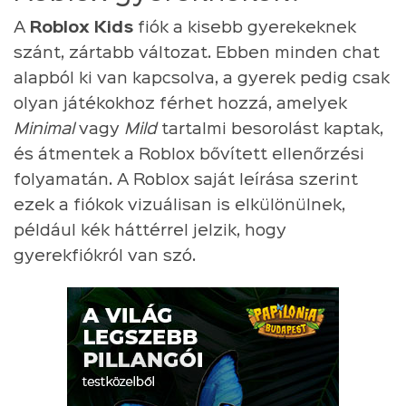
A
Roblox Kids
fiók a kisebb gyerekeknek
szánt, zártabb változat. Ebben minden chat
alapból ki van kapcsolva, a gyerek pedig csak
olyan játékokhoz férhet hozzá, amelyek
Minimal
vagy
Mild
tartalmi besorolást kaptak,
és átmentek a Roblox bővített ellenőrzési
folyamatán. A Roblox saját leírása szerint
ezek a fiókok vizuálisan is elkülönülnek,
például kék háttérrel jelzik, hogy
gyerekfiókról van szó.