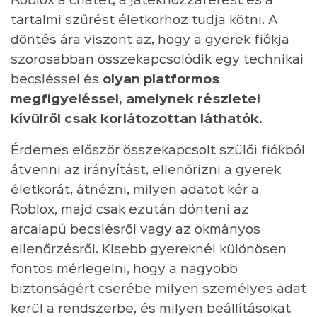
Roblox a chatet, a játékhozzáférést és a
tartalmi szűrést életkorhoz tudja kötni. A
döntés ára viszont az, hogy a gyerek fiókja
szorosabban összekapcsolódik egy technikai
becsléssel és
olyan platformos
megfigyeléssel, amelynek részletei
kívülről csak korlátozottan láthatók.
Érdemes először összekapcsolt szülői fiókból
átvenni az irányítást, ellenőrizni a gyerek
életkorát, átnézni, milyen adatot kér a
Roblox, majd csak ezután dönteni az
arcalapú becslésről vagy az okmányos
ellenőrzésről. Kisebb gyereknél különösen
fontos mérlegelni, hogy a nagyobb
biztonságért cserébe milyen személyes adat
kerül a rendszerbe, és milyen beállításokat