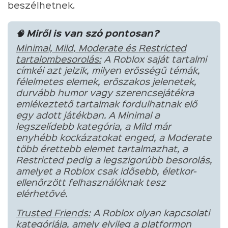
beszélhetnek.
🧠 Miről is van szó pontosan?
Minimal, Mild, Moderate és Restricted
tartalombesorolás:
A Roblox saját tartalmi
címkéi azt jelzik, milyen erősségű témák,
félelmetes elemek, erőszakos jelenetek,
durvább humor vagy szerencsejátékra
emlékeztető tartalmak fordulhatnak elő
egy adott játékban. A Minimal a
legszelídebb kategória, a Mild már
enyhébb kockázatokat enged, a Moderate
több érettebb elemet tartalmazhat, a
Restricted pedig a legszigorúbb besorolás,
amelyet a Roblox csak idősebb, életkor-
ellenőrzött felhasználóknak tesz
elérhetővé.
Trusted Friends:
A Roblox olyan kapcsolati
kategóriája, amely elvileg a platformon