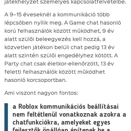
játékhelyzet személyes kapcsolatfelvételbe.
A 9–15 éveseknél a kommunikáció több
lépcsőben nyílik meg. A Game chat hasonló
korú felhasználók között működhet, 9 év
alatt szülői beleegyezés kell hozzá, a
közvetlen játékon belüli chat pedig 13 év
alatt szintén szülői engedélyhez kötött. A
Party chat csak életkor-ellenőrzött, 13 év
feletti felhasználók között működhet
hasonló korcsoportban.
Ami viszont nagyon fontos:
a Roblox kommunikációs beállításai
nem feltétlenül vonatkoznak azokra a
chatfunkciókra, amelyeket egyes
fejlesztők önállóan építenek be a