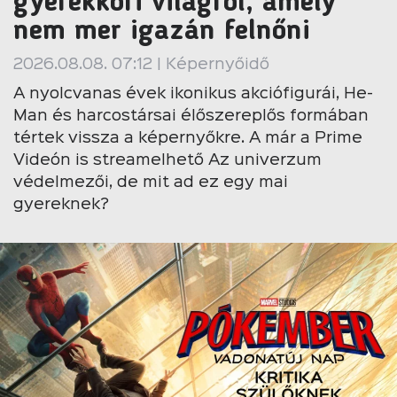
gyerekkori világról, amely
nem mer igazán felnőni
2026.08.08. 07:12 | Képernyőidő
A nyolcvanas évek ikonikus akciófigurái, He-
Man és harcostársai élőszereplős formában
tértek vissza a képernyőkre. A már a Prime
Videón is streamelhető Az univerzum
védelmezői, de mit ad ez egy mai
gyereknek?