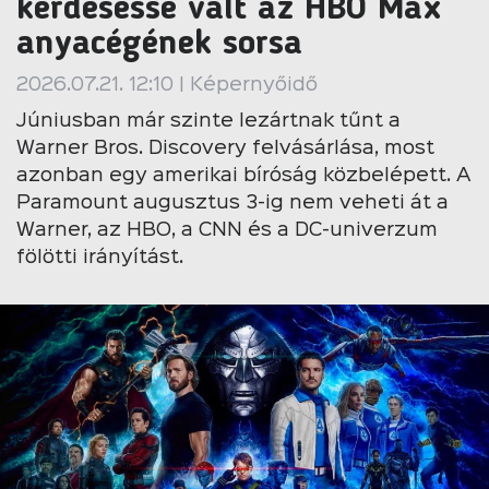
kérdésessé vált az HBO Max
anyacégének sorsa
2026.07.21. 12:10 | Képernyőidő
Júniusban már szinte lezártnak tűnt a
Warner Bros. Discovery felvásárlása, most
azonban egy amerikai bíróság közbelépett. A
Paramount augusztus 3-ig nem veheti át a
Warner, az HBO, a CNN és a DC-univerzum
fölötti irányítást.