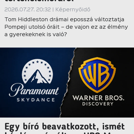
2026.07.27. 20:32 | Képernyőidő
Tom Hiddleston drámai eposszá változtatja
Pompeji utolsó óráit – de vajon ez az élmény
a gyerekeknek is való?
Egy bíró beavatkozott, ismét