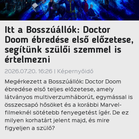
Itt a Bosszúállók: Doctor
Doom ébredése első előzetese,
segítünk szülői szemmel is
értelmezni
2026.07.20. 16:26 | Képernyőidő
Megérkezett a Bosszúállók: Doctor Doom
ébredése első teljes előzetese, amely
látványos multiverzumháborút, egymással is
összecsapó hősöket és a korábbi Marvel-
filmeknél sötétebb fenyegetést ígér. De ez
milyen korhatárt jelent majd, és mire
figyeljen a szülő?