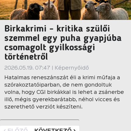
Birkakrimi - kritika szülői
szemmel egy puha gyapjúba
csomagolt gyilkossági
történetről
2026.05.19. 07:47 | Képernyőidő
Hatalmas reneszánszát éli a krimi műfaja a
szórakoztatóiparban, de nem gondoltuk
volna, hogy CGI birkákkal is lehet a zsánerbe
illő, mégis gyerekbarátabb, néhol vicces és
szerethető verziót készíteni.