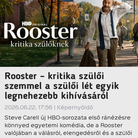
Rooster – kritika szülői
szemmel a szülői lét egyik
legnehezebb kihívásáról
2026.06.22. 17:56 | Képernyőidő
Steve Carell új HBO-sorozata első ránézésre
könnyed egyetemi komédia, de a Rooster
valójában a válásról, elengedésről és a szülői