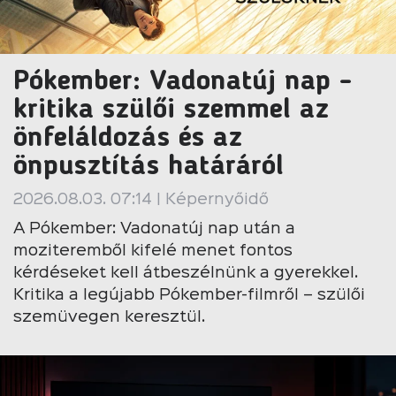
Pókember: Vadonatúj nap -
kritika szülői szemmel az
önfeláldozás és az
önpusztítás határáról
2026.08.03. 07:14 | Képernyőidő
A Pókember: Vadonatúj nap után a
moziteremből kifelé menet fontos
kérdéseket kell átbeszélnünk a gyerekkel.
Kritika a legújabb Pókember-filmről – szülői
szemüvegen keresztül.