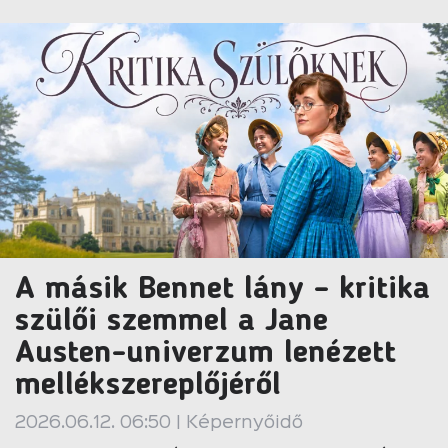
A másik Bennet lány – kritika
szülői szemmel a Jane
Austen-univerzum lenézett
mellékszereplőjéről
2026.06.12. 06:50 | Képernyőidő