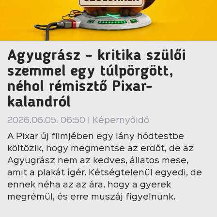
Agyugrász – kritika szülői
szemmel egy túlpörgött,
néhol rémisztő Pixar-
kalandról
2026.06.05. 06:50 | Képernyőidő
A Pixar új filmjében egy lány hódtestbe
költözik, hogy megmentse az erdőt, de az
Agyugrász nem az kedves, állatos mese,
amit a plakát ígér. Kétségtelenül egyedi, de
ennek néha az az ára, hogy a gyerek
megrémül, és erre muszáj figyelnünk.