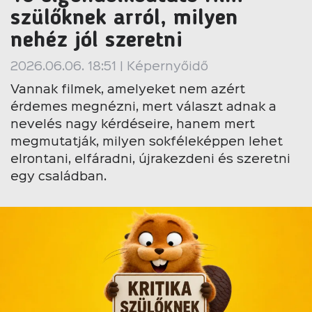
szülőknek arról, milyen
nehéz jól szeretni
2026.06.06. 18:51 | Képernyőidő
Vannak filmek, amelyeket nem azért
érdemes megnézni, mert választ adnak a
nevelés nagy kérdéseire, hanem mert
megmutatják, milyen sokféleképpen lehet
elrontani, elfáradni, újrakezdeni és szeretni
egy családban.