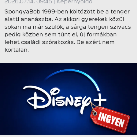
2026.07.14. 09:45 | Képernyőidő
SpongyaBob 1999-ben költözött be a tenger
alatti ananászba. Az akkori gyerekek közül
sokan ma már szülők, a sárga tengeri szivacs
pedig közben sem tűnt el, új formákban
lehet családi szórakozás. De azért nem
kortalan.