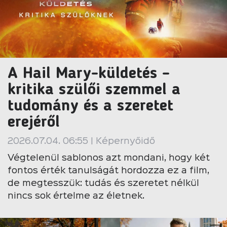
A Hail Mary-küldetés –
kritika szülői szemmel a
tudomány és a szeretet
erejéről
2026.07.04. 06:55 | Képernyőidő
Végtelenül sablonos azt mondani, hogy két
fontos érték tanulságát hordozza ez a film,
de megtesszük: tudás és szeretet nélkül
nincs sok értelme az életnek.