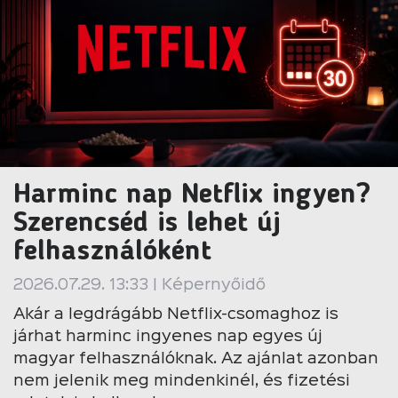
Harminc nap Netflix ingyen?
Szerencséd is lehet új
felhasználóként
2026.07.29. 13:33 | Képernyőidő
Akár a legdrágább Netflix-csomaghoz is
járhat harminc ingyenes nap egyes új
magyar felhasználóknak. Az ajánlat azonban
nem jelenik meg mindenkinél, és fizetési