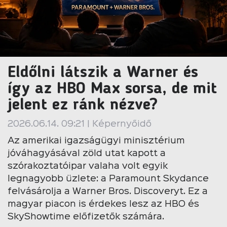
Eldőlni látszik a Warner és
így az HBO Max sorsa, de mit
jelent ez ránk nézve?
2026.06.14. 09:21 | Képernyőidő
Az amerikai igazságügyi minisztérium
jóváhagyásával zöld utat kapott a
szórakoztatóipar valaha volt egyik
legnagyobb üzlete: a Paramount Skydance
felvásárolja a Warner Bros. Discoveryt. Ez a
magyar piacon is érdekes lesz az HBO és
SkyShowtime előfizetők számára.