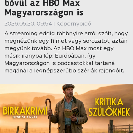
bővül az HBO Max
Magyarországon is
2026.05.20. 09:54 | Képernyőidő
A streaming eddig többnyire arról szólt, hogy
megnézünk egy filmet vagy sorozatot, aztán
megyünk tovább. Az HBO Max most egy
másik irányba lép: Európában, így
Magyarországon is podcastokkal tartaná
magánál a legnépszerűbb szériák rajongóit.