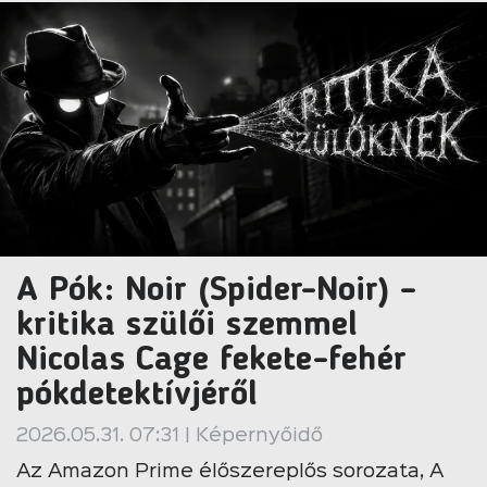
A Pók: Noir (Spider-Noir) –
kritika szülői szemmel
Nicolas Cage fekete-fehér
pókdetektívjéről
2026.05.31. 07:31 | Képernyőidő
Az Amazon Prime élőszereplős sorozata, A