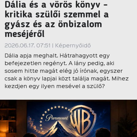
Dália és a vörös könyv -
kritika szülői szemmel a
gyász és az önbizalom
meséjéről
2026.06.17. 07:51 | Képernyőidő
Dália apja meghalt. Hátrahagyott egy
befejezetlen regényt. A lány pedig, aki
sosem hitte magát elég jó írónak, egyszer
csak a könyv lapjai közt találja magát. Mihez
kezdjen egy ilyen mesével a szülő?