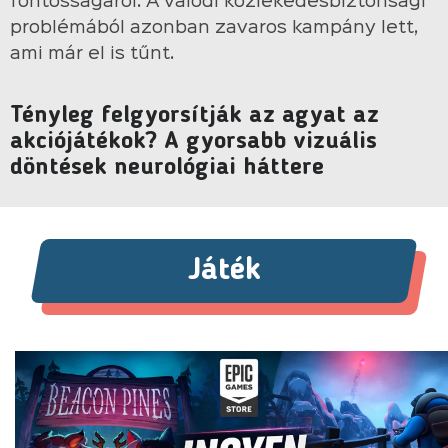
fontosságáról. A valódi közlekedésbiztonsági
problémából azonban zavaros kampány lett,
ami már el is tűnt.
Tényleg felgyorsítják az agyat az
akciójátékok? A gyorsabb vizuális
döntések neurológiai háttere
Játék