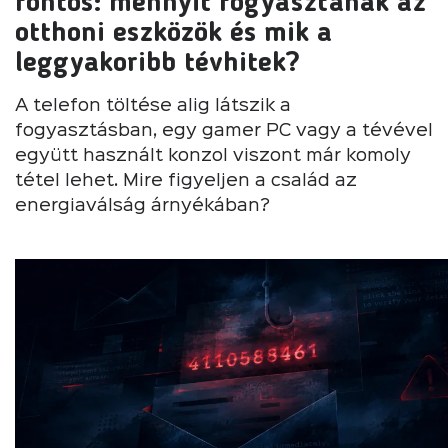
fontos: mennyit fogyasztanak az
otthoni eszközök és mik a
leggyakoribb tévhitek?
A telefon töltése alig látszik a
fogyasztásban, egy gamer PC vagy a tévével
együtt használt konzol viszont már komoly
tétel lehet. Mire figyeljen a család az
energiaválság árnyékában?