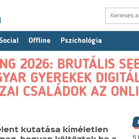
Social
Offline
Pszichológia
ING 2026: BRUTÁLIS SE
YAR GYEREKEK DIGITÁLI
ZAI CSALÁDOK AZ ONL
ent kutatása kíméletlen
5