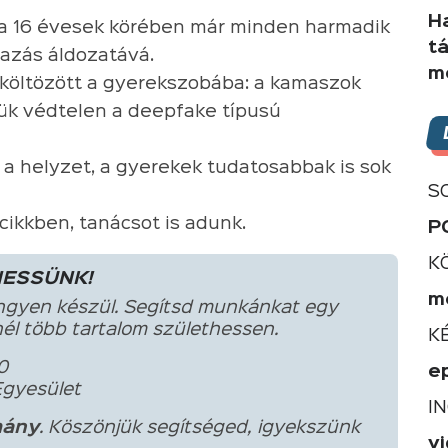
H
, a 16 évesek körében már minden harmadik
t
lmazás áldozatává.
m
eköltözött a gyerekszobába: a kamaszok
gük védtelen a deepfake típusú
a helyzet, a gyerekek tudatosabbak is sok
S
a cikkben, tanácsot is adunk.
P
K
HESSÜNK!
m
ngyen készül. Segítsd munkánkat egy
él több tartalom születhessen.
K
0
e
Egyesület
I
ány
. Köszönjük segítséged, igyekszünk
v