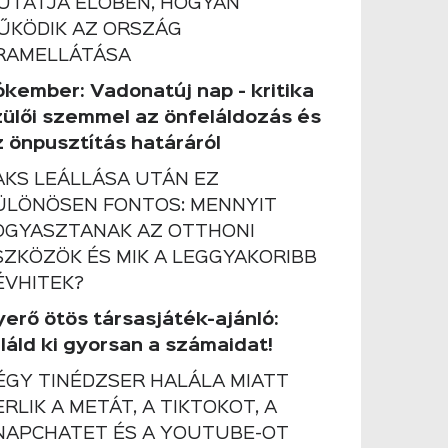
UTATJA ÉLŐBEN, HOGYAN
ŰKÖDIK AZ ORSZÁG
RAMELLÁTÁSA
ókember: Vadonatúj nap - kritika
zülői szemmel az önfeláldozás és
z önpusztítás határáról
AKS LEÁLLÁSA UTÁN EZ
ÜLÖNÖSEN FONTOS: MENNYIT
OGYASZTANAK AZ OTTHONI
SZKÖZÖK ÉS MIK A LEGGYAKORIBB
ÉVHITEK?
yerő ötös társasjáték-ajánló:
láld ki gyorsan a számaidat!
ÉGY TINÉDZSER HALÁLA MIATT
ERLIK A METÁT, A TIKTOKOT, A
NAPCHATET ÉS A YOUTUBE-OT