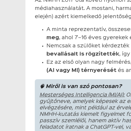
Az NMHH 2017 óta követi nyomon s
médiahasználatát. A mostani, harma
elején) azért kiemelkedő jelentőség
A minta reprezentatív, összes
meg
, ahol 7–16 éves gyerekek 
Nemcsak a szülőket kérdezté
bevallásait is rögzítették
, íg
Ez az első olyan nagy felméré
(AI vagy MI) térnyerését
és an
🧠 Miről is van szó pontosan?
Mesterséges Intelligencia (MI/AI):
Ol
gyűjtőneve, amelyek képesek az em
elvégzésére, mint például az érvel
NMHH-kutatás kiemelt figyelmet fo
passzív szemlélői, hanem aktív has
feladatot íratnak a ChatGPT-vel, 