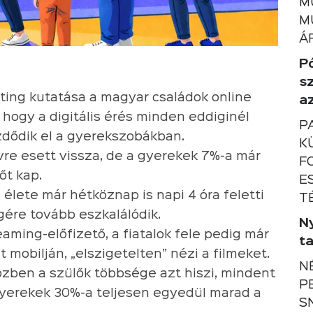
M
M
Á
P
s
ting kutatása a magyar családok online
a
, hogy a digitális érés minden eddiginél
P
dődik el a gyerekszobákban.
K
évre esett vissza, de a gyerekek 7%-a már
F
őt kap.
E
 élete már hétköznap is napi 4 óra feletti
T
gére tovább eszkalálódik.
N
aming-előfizető, a fiatalok fele pedig már
ta
mobilján, „elszigetelten” nézi a filmeket.
N
özben a szülők többsége azt hiszi, mindent
P
gyerekek 30%-a teljesen egyedül marad a
S