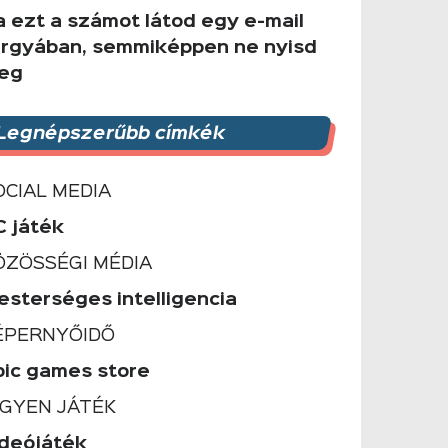
a ezt a számot látod egy e-mail
árgyában, semmiképpen ne nyisd
eg
Legnépszerűbb címkék
OCIAL MEDIA
C játék
ÖZÖSSÉGI MÉDIA
esterséges intelligencia
ÉPERNYŐIDŐ
pic games store
NGYEN JÁTÉK
ideójáték