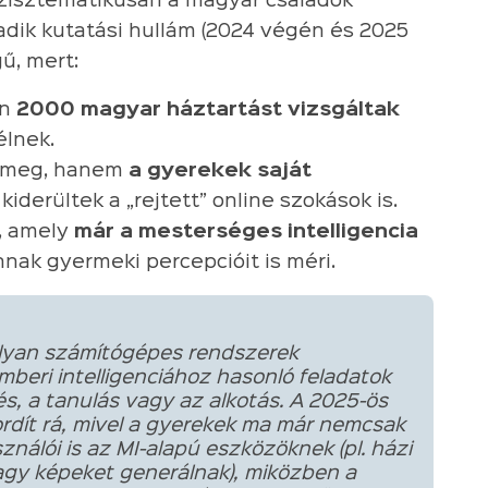
zisztematikusan a magyar családok
dik kutatási hullám (2024 végén és 2025
ű, mert:
en
2000 magyar háztartást vizsgáltak
élnek.
k meg, hanem
a gyerekek saját
y kiderültek a „rejtett” online szokások is.
s, amely
már a mesterséges intelligencia
nak gyermeki percepcióit is méri.
yan számítógépes rendszerek
beri intelligenciához hasonló feladatok
és, a tanulás vagy az alkotás. A 2025-ös
rdít rá, mivel a gyerekek ma már nemcsak
ználói is az MI-alapú eszközöknek (pl. házi
vagy képeket generálnak), miközben a