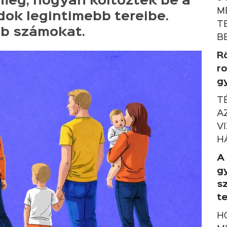
meg, hogyan költöztek be a
M
dok legintimebb tereibe.
T
bb számokat.
B
R
r
g
T
A
V
H
A
g
s
t
H