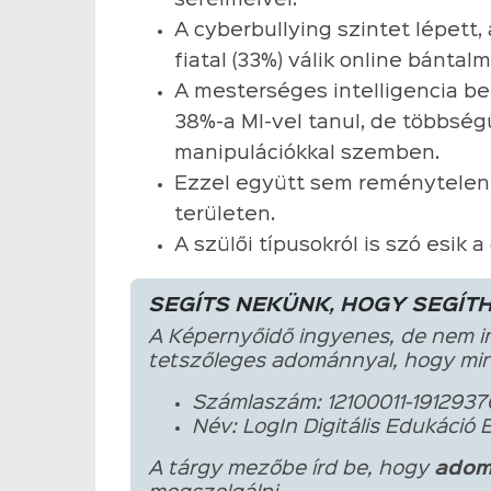
sérelmeivel.
A cyberbullying szintet lépett
fiatal (33%) válik online bánta
A mesterséges intelligencia b
38%-a MI-vel tanul, de többsé
manipulációkkal szemben.
Ezzel együtt sem reménytelen 
területen.
A szülői típusokról is szó esik 
SEGÍTS NEKÜNK, HOGY SEGÍT
A Képernyőidő ingyenes, de nem i
tetszőleges adománnyal, hogy min
Számlaszám: 12100011-1912937
Név: LogIn Digitális Edukáció 
A tárgy mezőbe írd be, hogy
adom