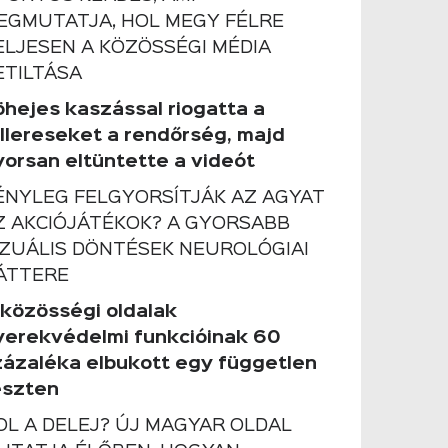
EGMUTATJA, HOL MEGY FÉLRE
ELJESEN A KÖZÖSSÉGI MÉDIA
ETILTÁSA
öhejes kaszással riogatta a
ollereseket a rendőrség, majd
yorsan eltüntette a videót
ÉNYLEG FELGYORSÍTJÁK AZ AGYAT
Z AKCIÓJÁTÉKOK? A GYORSABB
IZUÁLIS DÖNTÉSEK NEUROLÓGIAI
ÁTTERE
 közösségi oldalak
yerekvédelmi funkcióinak 60
zázaléka elbukott egy független
eszten
OL A DELEJ? ÚJ MAGYAR OLDAL