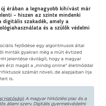
 új érában a legnagyobb kihívást már
lenti – hiszen az szinte mindenki
digitális szakadék, amely a
lógiahasználata és a szülők védelmi
ciális fejlődése egy algoritmusok által
lői minták gyakran még a múlt évtized
HH jelentése rávilágít, hogy a magyar
ek érzi magát a „mindig online” életmóddal
liktusok számát növeli, de alapjaiban írja
it is.
i Hatóság):
A magyar hírközlési piac és a
ős állami szerv. Digitális gyermekvédelmi