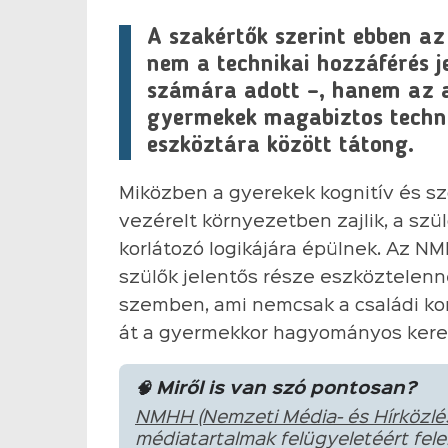
A szakértők szerint ebben az
nem a technikai hozzáférés je
számára adott –, hanem az a 
gyermekek magabiztos techno
eszköztára között tátong.
Miközben a gyerekek kognitív és szo
vezérelt környezetben zajlik, a szü
korlátozó logikájára épülnek. Az NM
szülők jelentős része eszköztelenn
szemben, ami nemcsak a családi konf
át a gyermekkor hagyományos kerete
🧠 Miről is van szó pontosan?
NMHH (Nemzeti Média- és Hírközlés
médiatartalmak felügyeletéért felel