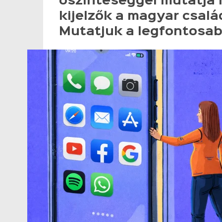
őszinteséggel mutatja 
kijelzők a magyar csalá
Mutatjuk a legfontosa