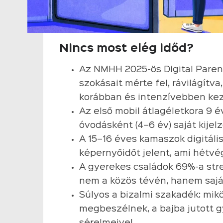
Nincs most elég időd?
Az NMHH 2025-ös Digital Paren
szokásait mérte fel, rávilágítva
korábban és intenzívebben kez
Az első mobil átlagéletkora 9 
óvodásként (4–6 év) saját kijelz
A 15–16 éves kamaszok digitális
képernyőidőt jelent, ami hétvé
A gyerekes családok 69%-a stre
nem a közös tévén, hanem saját 
Súlyos a bizalmi szakadék: mik
megbeszélnek, a bajba jutott 