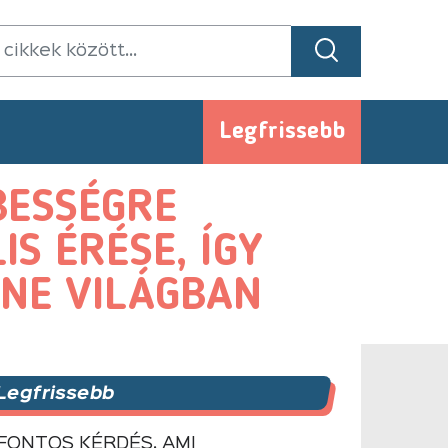
Legfrissebb
BESSÉGRE
S ÉRÉSE, ÍGY
INE VILÁGBAN
Legfrissebb
 FONTOS KÉRDÉS, AMI