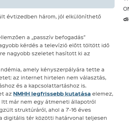
O
últ évtizedben három, jól elkülöníthető
di
llemzően a „passzív befogadás”
agyobb kérdés a televízió előtt töltött idő
re nagyobb szeletet hasított ki az
pandémia, amely kényszerpályára tette a
etet: az internet hirtelen nem választás,
áshoz és a kapcsolattartáshoz is.
et az
NMHH legfrissebb kutatása
elemez,
. Itt már nem egy átmeneti állapotról
ült struktúráról, ahol a 7-16 éves
a digitális tér közötti határvonal teljesen