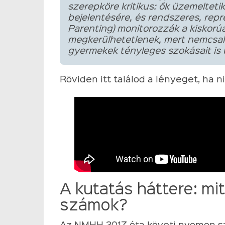
szerepköre kritikus: ők üzemeltetik
bejelentésére, és rendszeres, repre
Parenting) monitorozzák a kiskorúa
megkerülhetetlenek, mert nemcsak
gyermekek tényleges szokásait is 
Röviden itt találod a lényeget, ha n
A kutatás háttere: mit
számok?