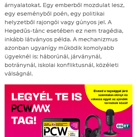
árnyalatokat. Egy emberből mozdulat lesz,
egy eseményből poén, egy politikai
helyzetből rajongói vagy gúnyos jel. A
Hegedűs-tánc esetében ez nem tragédia,
inkább látványos példa. A mechanizmus
azonban ugyanígy működik komolyabb
ügyeknél is: háborúnál, járványnál,
botránynál, iskolai konfliktusnál, közéleti
válságnál.