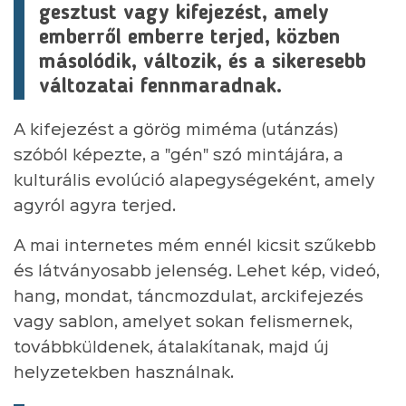
gesztust vagy kifejezést, amely
emberről emberre terjed, közben
másolódik, változik, és a sikeresebb
változatai fennmaradnak.
A kifejezést a görög miméma (utánzás)
szóból képezte, a "gén" szó mintájára, a
kulturális evolúció alapegységeként, amely
agyról agyra terjed.
A mai internetes mém ennél kicsit szűkebb
és látványosabb jelenség. Lehet kép, videó,
hang, mondat, táncmozdulat, arckifejezés
vagy sablon, amelyet sokan felismernek,
továbbküldenek, átalakítanak, majd új
helyzetekben használnak.