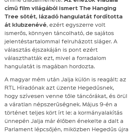
online diadalmenete:
Az éhezők viadala
című film világából ismert The Hanging
Tree sötét, lázadó hangulatát fordította
át klubzenévé
, ezért egyszerre volt
ismerős, könnyen táncolható, de sajátos
jelentéstartalommal felruházott sláger. A
választás éjszakáján is pont ezért
választhatták ezt, mivel a forradalom
hangulatát is magában hordozta.
A magyar mém után Jalja külön is reagált: az
RTL Híradónak azt üzente Hegedűsnek,
hogy szívesen venne tőle táncórákat, és örül
a váratlan népszerűségnek. Május 9-én a
történet teljes kört írt le: a kormányalakítás
ünnepén Jalja már élőben énekelte a dalt a
Parlament lépcsőjén, miközben Hegedűs újra