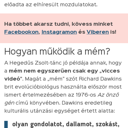
előadta az elhíresült mozdulatokat.
Ha többet akarsz tudni, kövess minket
Facebookon
,
Instagramon
és
Viberen
is!
Hogyan működik a mém?
A Hegedűs Zsolt-tánc jó példája annak, hogy
a
mém nem egyszerűen csak egy „vicces
videó”
. Magát a „mém” szót Richard Dawkins
brit evolúcióbiológus használta először most
ismert értelmezésében az 1976-os
Az önző
gén
című könyvében. Dawkins eredetileg
kulturális utánzási egységet értett alatta:
olyan gondolatot, dallamot, szokást,