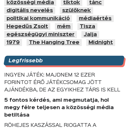
közösségi média
tiktok
tánc
digitális nevelés
szülőknek
politikai kommunikáció
médiaértés
Hegedűs Zsolt
mém
Tisza
egészségügyi miniszter
Jalja
1979
The Hanging Tree
Midnight
Legfrissebb
INGYEN JÁTÉK: MAJDNEM 12 EZER
FORINTOT ÉRŐ JÁTÉKCSOMAG JÖTT
AJÁNDÉKBA, DE AZ EGYIKHEZ TÁRS IS KELL
5 fontos kérdés, ami megmutatja, hol
megy félre teljesen a közösségi média
betiltása
RÖHEJES KASZÁSSAL RIOGATTA A