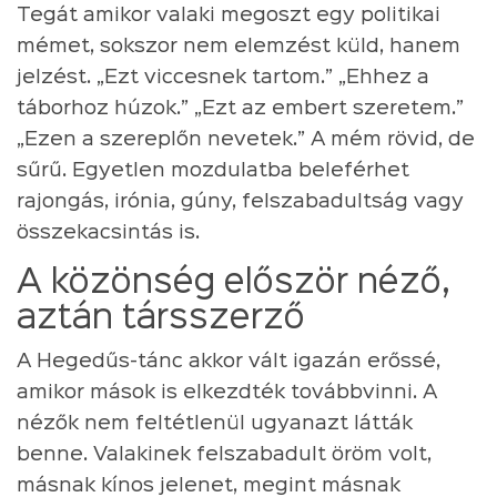
Tegát amikor valaki megoszt egy politikai
mémet, sokszor nem elemzést küld, hanem
jelzést. „Ezt viccesnek tartom.” „Ehhez a
táborhoz húzok.” „Ezt az embert szeretem.”
„Ezen a szereplőn nevetek.” A mém rövid, de
sűrű. Egyetlen mozdulatba beleférhet
rajongás, irónia, gúny, felszabadultság vagy
összekacsintás is.
A közönség először néző,
aztán társszerző
A Hegedűs-tánc akkor vált igazán erőssé,
amikor mások is elkezdték továbbvinni. A
nézők nem feltétlenül ugyanazt látták
benne. Valakinek felszabadult öröm volt,
másnak kínos jelenet, megint másnak