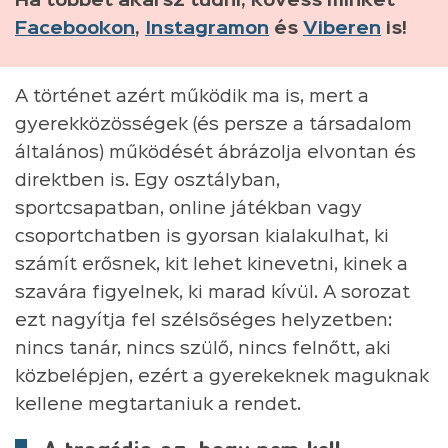
Ha többet akarsz tudni, kövess minket
Facebookon
,
Instagramon
és
Viberen
is!
A történet azért működik ma is, mert a
gyerekközösségek (és persze a társadalom
általános) működését ábrázolja elvontan és
direktben is. Egy osztályban,
sportcsapatban, online játékban vagy
csoportchatben is gyorsan kialakulhat, ki
számít erősnek, kit lehet kinevetni, kinek a
szavára figyelnek, ki marad kívül. A sorozat
ezt nagyítja fel szélsőséges helyzetben:
nincs tanár, nincs szülő, nincs felnőtt, aki
közbelépjen, ezért a gyerekeknek maguknak
kellene megtartaniuk a rendet.