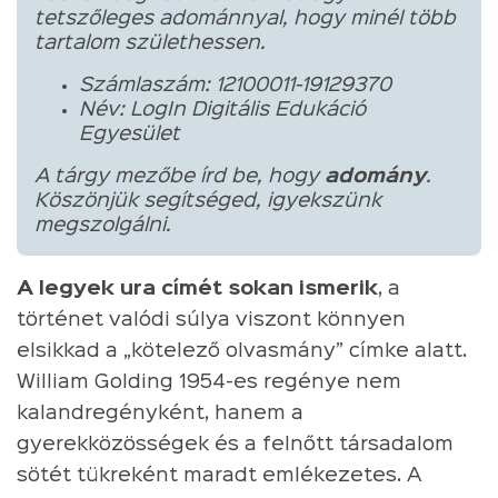
tetszőleges adománnyal, hogy minél több
tartalom születhessen.
Számlaszám: 12100011-19129370
Név: LogIn Digitális Edukáció
Egyesület
A tárgy mezőbe írd be, hogy
adomány
.
Köszönjük segítséged, igyekszünk
megszolgálni.
A legyek ura címét sokan ismerik
, a
történet valódi súlya viszont könnyen
elsikkad a „kötelező olvasmány” címke alatt.
William Golding 1954-es regénye nem
kalandregényként, hanem a
gyerekközösségek és a felnőtt társadalom
sötét tükreként maradt emlékezetes. A