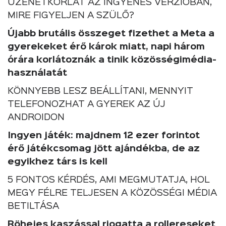
ÜZENETKORLÁT AZ INGYENES VERZIÓBAN,
MIRE FIGYELJEN A SZÜLŐ?
Újabb brutális összeget fizethet a Meta a
gyerekeket érő károk miatt, napi három
órára korlátoznák a tinik közösségimédia-
használatát
KÖNNYEBB LESZ BEÁLLÍTANI, MENNYIT
TELEFONOZHAT A GYEREK AZ ÚJ
ANDROIDON
Ingyen játék: majdnem 12 ezer forintot
érő játékcsomag jött ajándékba, de az
egyikhez társ is kell
5 FONTOS KÉRDÉS, AMI MEGMUTATJA, HOL
MEGY FÉLRE TELJESEN A KÖZÖSSÉGI MÉDIA
BETILTÁSA
Röhejes kaszással riogatta a rollereseket