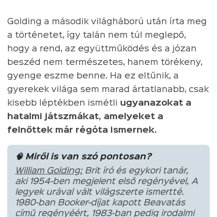
Golding a második világháború után írta meg
a történetet, így talán nem túl meglepő,
hogy a rend, az együttműködés és a józan
beszéd nem természetes, hanem törékeny,
gyenge eszme benne. Ha ez eltűnik, a
gyerekek világa sem marad ártatlanabb, csak
kisebb léptékben ismétli
ugyanazokat a
hatalmi játszmákat, amelyeket a
felnőttek már régóta ismernek.
🧠 Miről is van szó pontosan?
William Golding:
Brit író és egykori tanár,
aki 1954-ben megjelent első regényével, A
legyek urával vált világszerte ismertté.
1980-ban Booker-díjat kapott Beavatás
című regényéért, 1983-ban pedig irodalmi