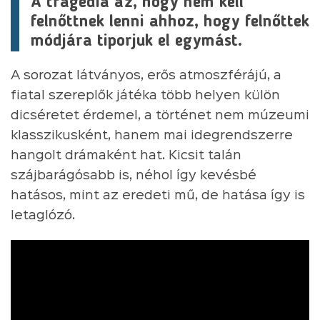
A tragédia az, hogy nem kell
felnőttnek lenni ahhoz, hogy felnőttek
módjára tiporjuk el egymást.
A sorozat látványos, erős atmoszférájú, a
fiatal szereplők játéka több helyen külön
dicséretet érdemel, a történet nem múzeumi
klasszikusként, hanem mai idegrendszerre
hangolt drámaként hat. Kicsit talán
szájbarágósabb is, néhol így kevésbé
hatásos, mint az eredeti mű, de hatása így is
letaglózó.