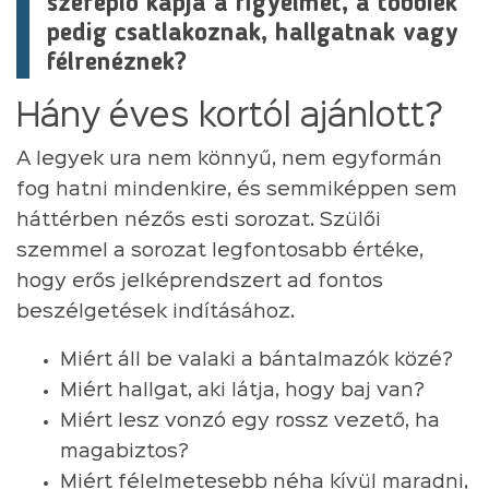
szereplő kapja a figyelmet, a többiek
pedig csatlakoznak, hallgatnak vagy
félrenéznek?
Hány éves kortól ajánlott?
A legyek ura nem könnyű, nem egyformán
fog hatni mindenkire, és semmiképpen sem
háttérben nézős esti sorozat. Szülői
szemmel a sorozat legfontosabb értéke,
hogy erős jelképrendszert ad fontos
beszélgetések indításához.
Miért áll be valaki a bántalmazók közé?
Miért hallgat, aki látja, hogy baj van?
Miért lesz vonzó egy rossz vezető, ha
magabiztos?
Miért félelmetesebb néha kívül maradni,