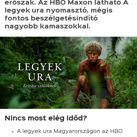
erőszak. Az HBO Maxon látható A
legyek ura nyomasztó, mégis
fontos beszélgetésindító
nagyobb kamaszokkal.
Nincs most elég időd?
A legyek ura Magyarországon az HBO