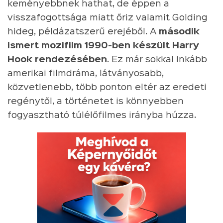
keményebbnek hathat, de éppen a
visszafogottsága miatt őriz valamit Golding
hideg, példázatszerű erejéből. A
második
ismert mozifilm 1990-ben készült Harry
Hook rendezésében
. Ez már sokkal inkább
amerikai filmdráma, látványosabb,
közvetlenebb, több ponton eltér az eredeti
regénytől, a történetet is könnyebben
fogyasztható túlélőfilmes irányba húzza.