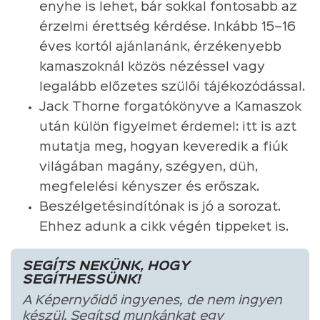
enyhe is lehet, bár sokkal fontosabb az
érzelmi érettség kérdése. Inkább 15–16
éves kortól ajánlanánk, érzékenyebb
kamaszoknál közös nézéssel vagy
legalább előzetes szülői tájékozódással.
Jack Thorne forgatókönyve a Kamaszok
után külön figyelmet érdemel: itt is azt
mutatja meg, hogyan keveredik a fiúk
világában magány, szégyen, düh,
megfelelési kényszer és erőszak.
Beszélgetésindítónak is jó a sorozat.
Ehhez adunk a cikk végén tippeket is.
SEGÍTS NEKÜNK, HOGY
SEGÍTHESSÜNK!
A Képernyőidő ingyenes, de nem ingyen
készül. Segítsd munkánkat egy