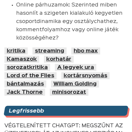
Online párhuzamok: Szerinted miben
hasonlít a szigeten kialakuló kegyetlen
csoportdinamika egy osztálychathez,
kommentfolyamhoz vagy online játék
közösségéhez?
kritika
streaming
hbo max
Kamaszok
korhatár
sorozatkritika
A legyek ura
Lord of the Flies
kortársnyomás
bántalmazás
William Golding
Jack Thorne
minisorozat
Legfrissebb
VÉGTELENÍTETT CHATGPT: MEGSZŰNT AZ