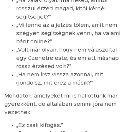
„Ha valaki olyat írna neked, amitől
rosszul érzed magad, kitől kérnél
segítséget?”
„Mi lenne az a jelzés tőlem, amit nem
szégyen segítségnek venni, ha valami
bánt online?”
„Volt már olyan, hogy nem válaszoltál
egy üzenetre este, és emiatt másnap
rossz érzésed volt?”
„Ha nem írsz vissza azonnal, mit
gondolsz, mit érez a másik?”
Mondatok, amelyeket mi is hallottunk már
gyerekként, de általában semmi jóra nem
vezetnek:
„Ez csak kifogás.”