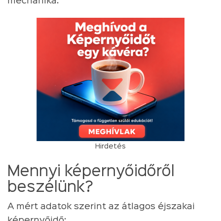
mechanika.
Hirdetés
Mennyi képernyőidőről
beszélünk?
A mért adatok szerint az átlagos éjszakai
képernyőidő: