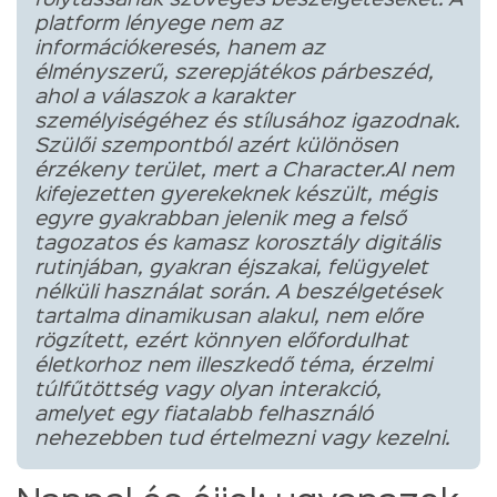
platform lényege nem az
információkeresés, hanem az
élményszerű, szerepjátékos párbeszéd,
ahol a válaszok a karakter
személyiségéhez és stílusához igazodnak.
Szülői szempontból azért különösen
érzékeny terület, mert a Character.AI nem
kifejezetten gyerekeknek készült, mégis
egyre gyakrabban jelenik meg a felső
tagozatos és kamasz korosztály digitális
rutinjában, gyakran éjszakai, felügyelet
nélküli használat során. A beszélgetések
tartalma dinamikusan alakul, nem előre
rögzített, ezért könnyen előfordulhat
életkorhoz nem illeszkedő téma, érzelmi
túlfűtöttség vagy olyan interakció,
amelyet egy fiatalabb felhasználó
nehezebben tud értelmezni vagy kezelni.