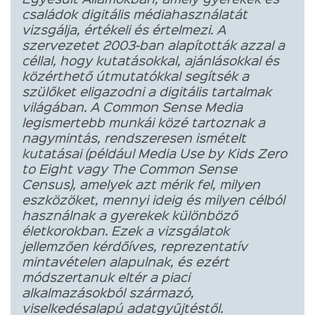
családok digitális médiahasználatát
vizsgálja, értékeli és értelmezi. A
szervezetet 2003-ban alapították azzal a
céllal, hogy kutatásokkal, ajánlásokkal és
közérthető útmutatókkal segítsék a
szülőket eligazodni a digitális tartalmak
világában. A Common Sense Media
legismertebb munkái közé tartoznak a
nagymintás, rendszeresen ismételt
kutatásai (például Media Use by Kids Zero
to Eight vagy The Common Sense
Census), amelyek azt mérik fel, milyen
eszközöket, mennyi ideig és milyen célból
használnak a gyerekek különböző
életkorokban. Ezek a vizsgálatok
jellemzően kérdőíves, reprezentatív
mintavételen alapulnak, és ezért
módszertanuk eltér a piaci
alkalmazásokból származó,
viselkedésalapú adatgyűjtéstől.