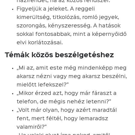
házirendet, ha az közös rendszer.
Figyeljük a jeleket. A reggeli
kimerültség, titkolózás, romló jegyek,
szorongás, kényszeresség. A hatások
sokkal fontosabbak, mint a képernyőidő
elvi korlátozásai.
Témák közös beszélgetéshez
„Mi az, amit este még mindenképp meg
akarsz nézni vagy meg akarsz beszélni,
mielőtt lefekszel?”
„Mikor érzed azt, hogy már fáraszt a
telefon, de mégis nehéz letenni?”
„Volt már olyan, hogy azért maradtál
fent, mert féltél, hogy lemaradsz
valamiről?”