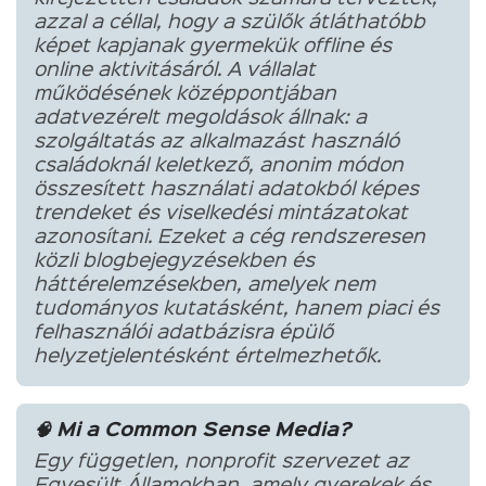
azzal a céllal, hogy a szülők átláthatóbb
képet kapjanak gyermekük offline és
online aktivitásáról. A vállalat
működésének középpontjában
adatvezérelt megoldások állnak: a
szolgáltatás az alkalmazást használó
családoknál keletkező, anonim módon
összesített használati adatokból képes
trendeket és viselkedési mintázatokat
azonosítani. Ezeket a cég rendszeresen
közli blogbejegyzésekben és
háttérelemzésekben, amelyek nem
tudományos kutatásként, hanem piaci és
felhasználói adatbázisra épülő
helyzetjelentésként értelmezhetők.
🧠 Mi a Common Sense Media?
Egy független, nonprofit szervezet az
Egyesült Államokban, amely gyerekek és