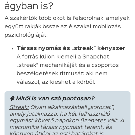
ágyban is?
A szakértők több okot is felsorolnak, amelyek
együtt rakják össze az éjszakai mobilozás
pszichológiáját.
Társas nyomás és „streak” kényszer
A forrás külön kiemeli a Snapchat
„streak” mechanikáját és a csoportos
beszélgetések ritmusát: aki nem
válaszol, az kieshet a körből.
🧠 Miről is van szó pontosan?
Streak:
Olyan alkalmazásbeli „sorozat”,
amely jutalmazza, ha két felhasználó
egymást követő napokon üzenetet vált. A
mechanika társas nyomást teremt, és
könnyen átlépi az esti határokat is.