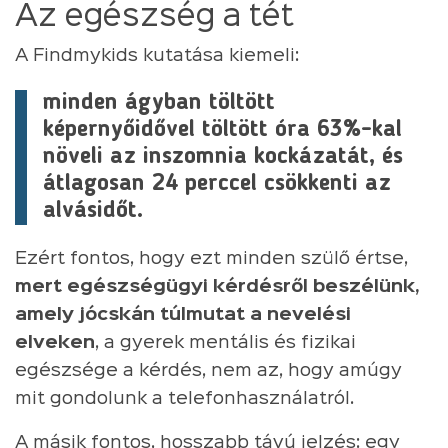
Az egészség a tét
A Findmykids kutatása kiemeli:
minden ágyban töltött
képernyőidővel töltött óra 63%-kal
növeli az inszomnia kockázatát, és
átlagosan 24 perccel csökkenti az
alvásidőt.
Ezért fontos, hogy ezt minden szülő értse,
mert egészségügyi kérdésről beszélünk,
amely jócskán túlmutat a nevelési
elveken
, a gyerek mentális és fizikai
egészsége a kérdés, nem az, hogy amúgy
mit gondolunk a telefonhasználatról.
A másik fontos, hosszabb távú jelzés: egy