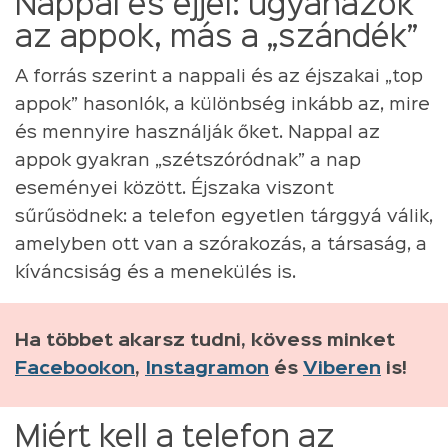
Nappal és éjjel: ugyanazok
az appok, más a „szándék”
A forrás szerint a nappali és az éjszakai „top
appok” hasonlók, a különbség inkább az, mire
és mennyire használják őket. Nappal az
appok gyakran „szétszóródnak” a nap
eseményei között. Éjszaka viszont
sűrűsödnek: a telefon egyetlen tárggyá válik,
amelyben ott van a szórakozás, a társaság, a
kíváncsiság és a menekülés is.
Ha többet akarsz tudni, kövess minket
Facebookon
,
Instagramon
és
Viberen
is!
Miért kell a telefon az