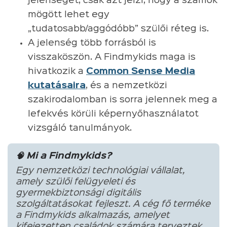
jelenséget, csak azt jelzi, hogy a számok
mögött lehet egy
„tudatosabb/aggódóbb” szülői réteg is.
A jelenség több forrásból is
visszaköszön. A Findmykids maga is
hivatkozik a
Common Sense Media
kutatásaira
, és a nemzetközi
szakirodalomban is sorra jelennek meg a
lefekvés körüli képernyőhasználatot
vizsgáló tanulmányok.
🧠 Mi a Findmykids?
Egy nemzetközi technológiai vállalat,
amely szülői felügyeleti és
gyermekbiztonsági digitális
szolgáltatásokat fejleszt. A cég fő terméke
a Findmykids alkalmazás, amelyet
kifejezetten családok számára terveztek,