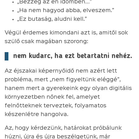
„Bezzeg az én időmben…”
„Ha nem hagyod abba, elveszem.”
„Ez butaság, aludni kell.”
Végül érdemes kimondani azt is, amitől sok
szülő csak magában szorong:
nem kudarc, ha ezt betartatni nehéz.
Az éjszakai képernyőidő nem azért lett
probléma, mert „nem figyeltünk eléggé”,
hanem mert a gyerekeink egy olyan digitális
környezetben nőnek fel, amelyet
felnőtteknek terveztek, folyamatos
készenlétre hangolva.
Az, hogy kérdezünk, határokat próbálunk
húzni, újra és újra beszélgetünk, már