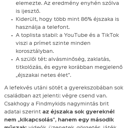
elemezte. Az eredmény enyhén szólva
is ijesztő.
Kiderült, hogy több mint 86% éjszaka is
használja a telefont.
A toplista stabil: a YouTube és a TikTok
viszi a prímet szinte minden
korosztályban.
A szülői tét: alvásminőség, zaklatás,
titkolózás, és egyre korábban megjelenő
„éjszakai netes élet”.
A lefekvés utáni sötét a gyerekszobában sok
családban azt jelenti: végre csend van.
Csakhogy a Findmykids nagymintás brit
adatai szerint
az éjszaka sok gyereknél
nem „kikapcsolás”, hanem egy második
műszak
: videók, üzenetek, görgetés, játék,