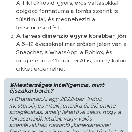
A TikTok rövid, gyors, erős váltásokkal
dolgozó formátuma a forrás szerint is
túlstimulál, és megnehezíti a
lecsendesedést.
A társas dimenzió egyre korábban jön
A 6–12 éveseknél már erősen jelen van a
Snapchat, a WhatsApp, a Roblox, és
megjelenik a Character.AI is, amely külön
cikket érdemelne.
🧠Mesterséges intelligencia, mint
éjszakai barát?
A Character.AI egy 2022-ben indult,
mesterséges intelligenciára épülő online
szolgáltatás, amely lehetővé teszi, hogy a
felhasználók kitalált vagy valós
személyekhez hasonló „karakterekkel”
folytassanak szöveges beszélgetéseket. A