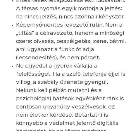
Értesítések lekapcsolása esti idősávban.
A társas nyomás egyik motorja a jelzés:
ha nincs jelzés, nincs azonnali kényszer.
Képernyőmentes levezető rutin. Nem a
„tiltás” a célravezető, hanem a minőségi
csere: olvasás, beszélgetés, zene, bármi,
ami ugyanazt a funkciót adja
(lecsendesítés), és nem pörget.
Ne egyedül a gyerek vállalja a
felelősséget. Ha a szülő telefonja éjjel is
villog, a szabály üzenete gyengül.
Nekünk kell példát mutatni és a
pszichológiai hatások egyébként ránk is
pontosan ugyanúgy veszélyesek, ez
nem életkor kérdése. Betartatni is
könnyebb a védelmet jelentő digitális