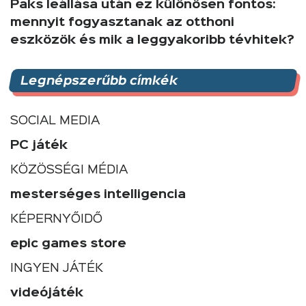
Paks leállása után ez különösen fontos:
mennyit fogyasztanak az otthoni
eszközök és mik a leggyakoribb tévhitek?
Legnépszerűbb címkék
SOCIAL MEDIA
PC játék
KÖZÖSSÉGI MÉDIA
mesterséges intelligencia
KÉPERNYŐIDŐ
epic games store
INGYEN JÁTÉK
videójáték