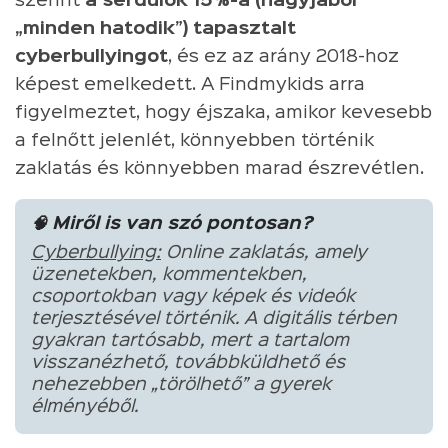
szerint
a serdülők 15%-a (nagyjából
„minden hatodik”) tapasztalt
cyberbullyingot
, és ez az arány 2018-hoz
képest emelkedett. A Findmykids arra
figyelmeztet, hogy éjszaka, amikor kevesebb
a felnőtt jelenlét, könnyebben történik
zaklatás és könnyebben marad észrevétlen.
🧠 Miről is van szó pontosan?
Cyberbullying:
Online zaklatás, amely
üzenetekben, kommentekben,
csoportokban vagy képek és videók
terjesztésével történik. A digitális térben
gyakran tartósabb, mert a tartalom
visszanézhető, továbbküldhető és
nehezebben „törölhető” a gyerek
élményéből.