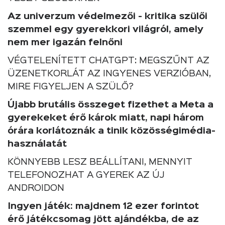
Az univerzum védelmezői - kritika szülői
szemmel egy gyerekkori világról, amely
nem mer igazán felnőni
VÉGTELENÍTETT CHATGPT: MEGSZŰNT AZ
ÜZENETKORLÁT AZ INGYENES VERZIÓBAN,
MIRE FIGYELJEN A SZÜLŐ?
Újabb brutális összeget fizethet a Meta a
gyerekeket érő károk miatt, napi három
órára korlátoznák a tinik közösségimédia-
használatát
KÖNNYEBB LESZ BEÁLLÍTANI, MENNYIT
TELEFONOZHAT A GYEREK AZ ÚJ
ANDROIDON
Ingyen játék: majdnem 12 ezer forintot
érő játékcsomag jött ajándékba, de az