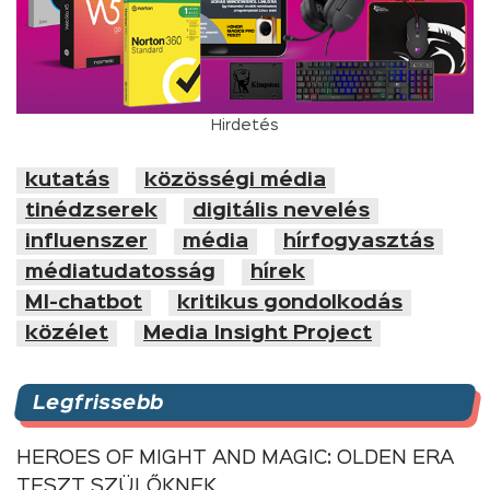
Hirdetés
kutatás
közösségi média
tinédzserek
digitális nevelés
influenszer
média
hírfogyasztás
médiatudatosság
hírek
MI-chatbot
kritikus gondolkodás
közélet
Media Insight Project
Legfrissebb
HEROES OF MIGHT AND MAGIC: OLDEN ERA
TESZT SZÜLŐKNEK