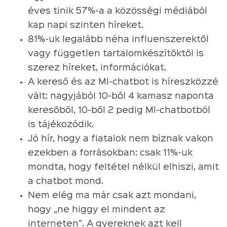
éves tinik 57%-a a közösségi médiából
kap napi szinten híreket.
81%-uk legalább néha influenszerektől
vagy független tartalomkészítőktől is
szerez híreket, információkat.
A kereső és az MI-chatbot is híreszközzé
vált: nagyjából 10-ből 4 kamasz naponta
keresőből, 10-ből 2 pedig MI-chatbotból
is tájékozódik.
Jó hír, hogy a fiatalok nem bíznak vakon
ezekben a forrásokban: csak 11%-uk
mondta, hogy feltétel nélkül elhiszi, amit
a chatbot mond.
Nem elég ma már csak azt mondani,
hogy „ne higgy el mindent az
interneten”. A gyereknek azt kell