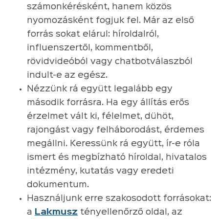
számonkérésként, hanem közös
nyomozásként fogjuk fel. Már az első
forrás sokat elárul: híroldalról,
influenszertől, kommentből,
rövidvideóból vagy chatbotválaszból
indult-e az egész.
Nézzünk rá együtt legalább egy
második forrásra. Ha egy állítás erős
érzelmet vált ki, félelmet, dühöt,
rajongást vagy felháborodást, érdemes
megállni. Keressünk rá együtt, ír-e róla
ismert és megbízható híroldal, hivatalos
intézmény, kutatás vagy eredeti
dokumentum.
Használjunk erre szakosodott forrásokat:
a
Lakmusz
tényellenőrző oldal, az