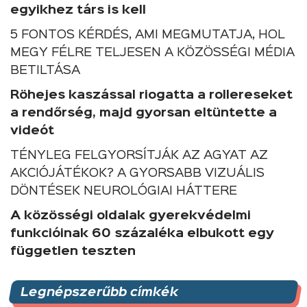
egyikhez társ is kell
5 FONTOS KÉRDÉS, AMI MEGMUTATJA, HOL
MEGY FÉLRE TELJESEN A KÖZÖSSÉGI MÉDIA
BETILTÁSA
Röhejes kaszással riogatta a rollereseket
a rendőrség, majd gyorsan eltüntette a
videót
TÉNYLEG FELGYORSÍTJÁK AZ AGYAT AZ
AKCIÓJÁTÉKOK? A GYORSABB VIZUÁLIS
DÖNTÉSEK NEUROLÓGIAI HÁTTERE
A közösségi oldalak gyerekvédelmi
funkcióinak 60 százaléka elbukott egy
független teszten
Legnépszerűbb címkék