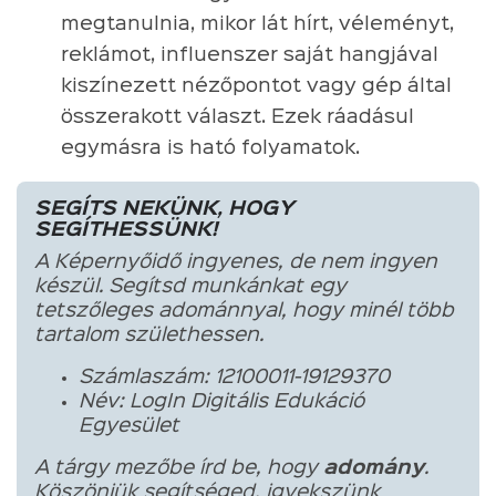
megtanulnia, mikor lát hírt, véleményt,
reklámot, influenszer saját hangjával
kiszínezett nézőpontot vagy gép által
összerakott választ. Ezek ráadásul
egymásra is ható folyamatok.
SEGÍTS NEKÜNK, HOGY
SEGÍTHESSÜNK!
A Képernyőidő ingyenes, de nem ingyen
készül. Segítsd munkánkat egy
tetszőleges adománnyal, hogy minél több
tartalom születhessen.
Számlaszám: 12100011-19129370
Név: LogIn Digitális Edukáció
Egyesület
A tárgy mezőbe írd be, hogy
adomány
.
Köszönjük segítséged, igyekszünk