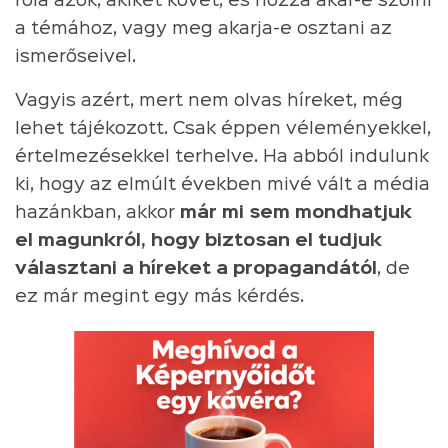
róla azok, akiket követ, és hozzá akar-e szólni
a témához, vagy meg akarja-e osztani az
ismerőseivel.
Vagyis azért, mert nem olvas híreket, még
lehet tájékozott. Csak éppen véleményekkel,
értelmezésekkel terhelve. Ha abból indulunk
ki, hogy az elmúlt években mivé vált a média
hazánkban, akkor
már mi sem mondhatjuk
el magunkról, hogy biztosan el tudjuk
választani a híreket a propagandától
, de
ez már megint egy más kérdés.