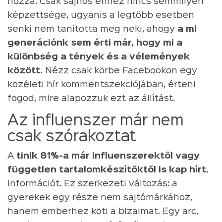
hozzá. Csak sajnos ehhez nincs semmilyen
képzettsége, ugyanis a legtöbb esetben
senki nem tanította meg neki, ahogy
a mi
generációnk sem érti már, hogy mi a
különbség a tények és a vélemények
között.
Nézz csak körbe Facebookon egy
közéleti hír kommentszekciójában, érteni
fogod, mire alapozzuk ezt az állítást.
Az influenszer már nem
csak szórakoztat
A
tinik 81%-a már influenszerektől vagy
független tartalomkészítőktől is kap hírt
,
információt. Ez szerkezeti változás: a
gyerekek egy része nem sajtómárkához,
hanem emberhez köti a bizalmat. Egy arc,