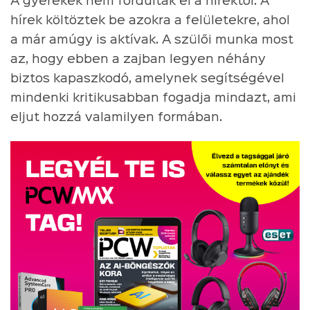
A gyerekek nem fordultak el a hírektől. A
hírek költöztek be azokra a felületekre, ahol
a már amúgy is aktívak. A szülői munka most
az, hogy ebben a zajban legyen néhány
biztos kapaszkodó, amelynek segítségével
mindenki kritikusabban fogadja mindazt, ami
eljut hozzá valamilyen formában.