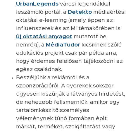
UrbanLegends
városi legendákkal
leszámoló portál, a
Detekto
médiaértési
oktatási e-learning (amely éppen az
influenszerek és az MI témakörében is
új oktatási anyagot
mutatott be
nemrég), a
MédiaTudor
kicsiknek szóló
edukációs projekt csak pár példa arra,
hogy érdemes felelősen tájékozódni az
egész családnak.
Beszéljünk a reklámról és a
szponzorációról. A gyerekek sokszor
ügyesen kiszúrják a látványos hirdetést,
de nehezebb felismerniük, amikor egy
tartalomkészítő személyes
véleménynek tűnő formában épít
márkát, terméket, szolgáltatást vagy