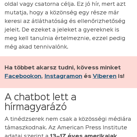
oldal vagy csatorna célja. Ez jó hír, mert azt
mutatja, hogy a közönség egy része már
keresi az átláthatóság és ellenőrizhetőség
jeleit. De ezeket a jeleket a gyereknek is
meg kell tanulnia értelmeznie, ezzel pedig
még akad tennivalónk.
Ha többet akarsz tudni, kövess minket
Facebookon
,
Instagramon
és
Viberen
is!
A chatbot lett a
hírmagyarázó
A tinédzserek nem csak a közösségi médiára
támaszkodnak. Az American Press Institute
adatai szerint a
13–17 éves amerikaiak