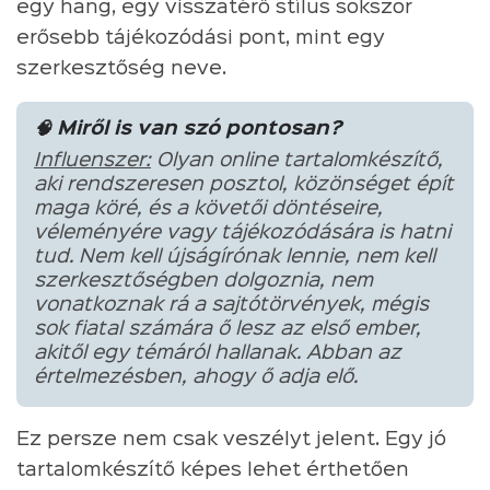
egy hang, egy visszatérő stílus sokszor
erősebb tájékozódási pont, mint egy
szerkesztőség neve.
🧠 Miről is van szó pontosan?
Influenszer:
Olyan online tartalomkészítő,
aki rendszeresen posztol, közönséget épít
maga köré, és a követői döntéseire,
véleményére vagy tájékozódására is hatni
tud. Nem kell újságírónak lennie, nem kell
szerkesztőségben dolgoznia, nem
vonatkoznak rá a sajtótörvények, mégis
sok fiatal számára ő lesz az első ember,
akitől egy témáról hallanak. Abban az
értelmezésben, ahogy ő adja elő.
Ez persze nem csak veszélyt jelent. Egy jó
tartalomkészítő képes lehet érthetően