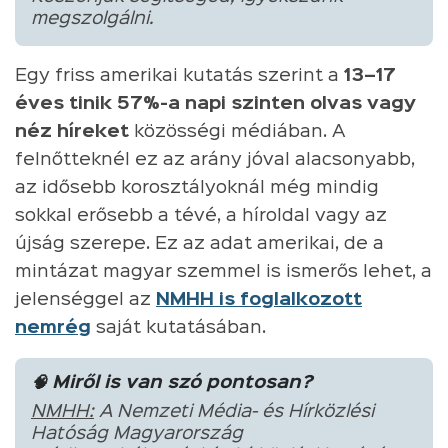
megszolgálni.
Egy friss amerikai kutatás szerint a
13–17
éves tinik 57%-a napi szinten olvas vagy
néz híreket
közösségi médiában. A
felnőtteknél ez az arány jóval alacsonyabb,
az idősebb korosztályoknál még mindig
sokkal erősebb a tévé, a híroldal vagy az
újság szerepe. Ez az adat amerikai, de a
mintázat magyar szemmel is ismerős lehet, a
jelenséggel az
NMHH is foglalkozott
nemrég
saját kutatásában.
🧠 Miről is van szó pontosan?
NMHH:
A Nemzeti Média- és Hírközlési
Hatóság Magyarország