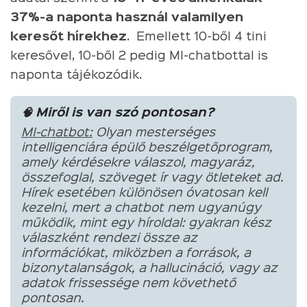
37%-a naponta használ valamilyen
keresőt hírekhez
. Emellett 10-ből 4 tini
keresővel, 10-ből 2 pedig MI-chatbottal is
naponta tájékozódik.
🧠 Miről is van szó pontosan?
MI-chatbot:
Olyan mesterséges
intelligenciára épülő beszélgetőprogram,
amely kérdésekre válaszol, magyaráz,
összefoglal, szöveget ír vagy ötleteket ad.
Hírek esetében különösen óvatosan kell
kezelni, mert a chatbot nem ugyanúgy
működik, mint egy híroldal: gyakran kész
válaszként rendezi össze az
információkat, miközben a források, a
bizonytalanságok, a hallucináció, vagy az
adatok frissessége nem követhető
pontosan.