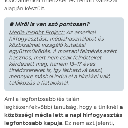
1000 amerikai tinédzser és felnőtt válaszai
alapján készült.
🧠 Miről is van szó pontosan?
Media Insight Project:
Az amerikai
hírfogyasztást, médiahasználatot és
közbizalmat vizsgáló kutatási
együttműködés. A mostani felmérés azért
hasznos, mert nem csak felnőtteket
kérdezett meg, hanem 13–17 éves
tinédzsereket is, így láthatóvá teszi,
mennyire máshol indul el a hírekkel való
találkozás a fiataloknál.
Ami a legfontosabb (és talán
legkézenfekvőbb) tanulság, hogy a tiniknél
a
közösségi média lett a napi hírfogyasztás
legfontosabb kapuja
. Ez nem azt jelenti,