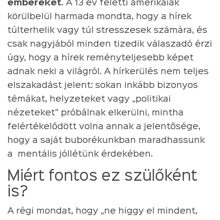
embereket
. A 13 év feletti amerikaiak
körülbelül harmada mondta, hogy a hírek
túlterhelik vagy túl stresszesek számára, és
csak nagyjából minden tizedik válaszadó érzi
úgy, hogy a hírek reményteljesebb képet
adnak neki a világról. A hírkerülés nem teljes
elszakadást jelent: sokan inkább bizonyos
témákat, helyzeteket vagy „politikai
nézeteket” próbálnak elkerülni, mintha
felértékelődött volna annak a jelentősége,
hogy a saját buborékunkban maradhassunk
a mentális jóllétünk érdekében.
Miért fontos ez szülőként
is?
A régi mondat, hogy „ne higgy el mindent,