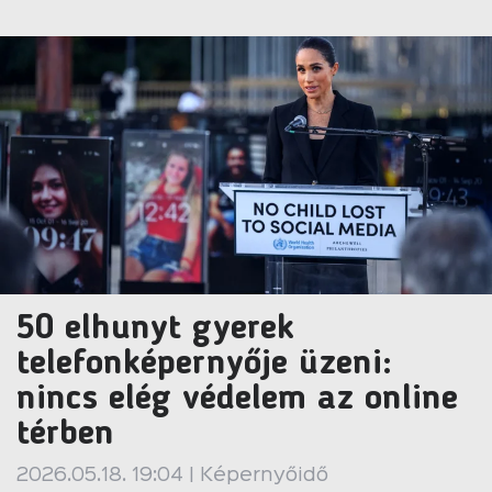
50 elhunyt gyerek
telefonképernyője üzeni:
nincs elég védelem az online
térben
2026.05.18. 19:04 | Képernyőidő