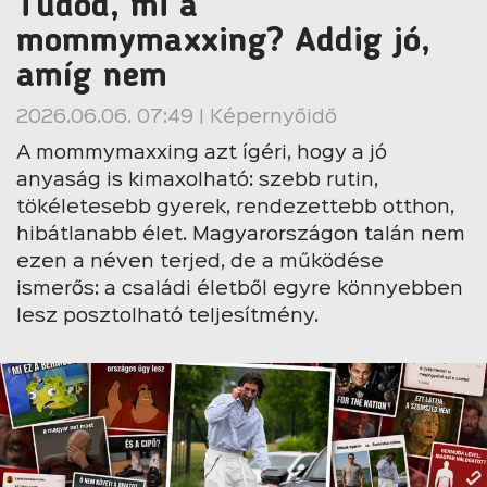
Tudod, mi a
mommymaxxing? Addig jó,
amíg nem
2026.06.06. 07:49 | Képernyőidő
A mommymaxxing azt ígéri, hogy a jó
anyaság is kimaxolható: szebb rutin,
tökéletesebb gyerek, rendezettebb otthon,
hibátlanabb élet. Magyarországon talán nem
ezen a néven terjed, de a működése
ismerős: a családi életből egyre könnyebben
lesz posztolható teljesítmény.