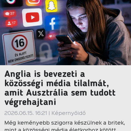
Anglia is bevezeti a
közösségi média tilalmát,
amit Ausztrália sem tudott
végrehajtani
2026.06.15. 16:21 | Képernyőidő
Még keményebb szigorra készülnek a britek,
mint a közösségi média életkorhoz kötött