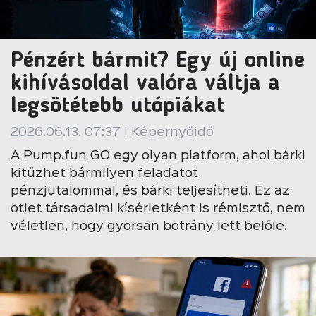
Pénzért bármit? Egy új online
kihívásoldal valóra váltja a
legsötétebb utópiákat
2026.06.13. 07:37 | Képernyőidő
A Pump.fun GO egy olyan platform, ahol bárki
kitűzhet bármilyen feladatot
pénzjutalommal, és bárki teljesítheti. Ez az
ötlet társadalmi kísérletként is rémisztő, nem
véletlen, hogy gyorsan botrány lett belőle.