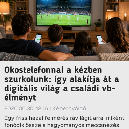
Okostelefonnal a kézben
szurkolunk: így alakítja át a
digitális világ a családi vb-
élményt
2026.06.30. 18:16 | Képernyőidő
Egy friss hazai felmérés rávilágít arra, miként
fonódik össze a hagyományos meccsnézés