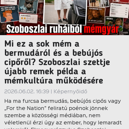
Mi ez a sok mém a
bermudáról és a bebújós
cipőről? Szoboszlai szettje
újabb remek példa a
mémkultúra működésére
2026.06.02. 16:39 | Képernyőidő
Ha ma furcsa bermudás, bebújós cipős vagy
„For the Nation” feliratú poénok jönnek
szembe a közösségi médiában, nem
véletlenül érzi úgy az ember, hogy lemaradt