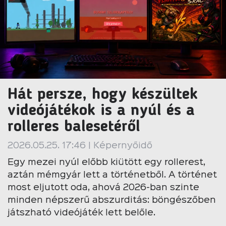
Hát persze, hogy készültek
videójátékok is a nyúl és a
rolleres balesetéről
2026.05.25. 17:46 | Képernyőidő
Egy mezei nyúl előbb kiütött egy rollerest,
aztán mémgyár lett a történetből. A történet
most eljutott oda, ahová 2026-ban szinte
minden népszerű abszurditás: böngészőben
játszható videójáték lett belőle.