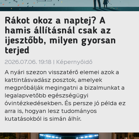
Rákot okoz a naptej? A
hamis állításnál csak az
ijesztőbb, milyen gyorsan
terjed
2026.07.06. 19:18 | Képernyőidő
A nyári szezon visszatérő elemei azok a
kattintásvadász posztok, amelyek
megpróbálják megingatni a bizalmunkat a
legalapvetőbb egészségügyi
óvintézkedésekben. És persze jó példa ez
arra is, hogyan lesz tudományos
kutatásokból is simán álhír.