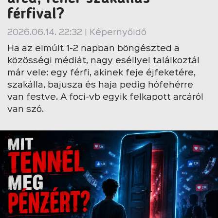
férfival?
2026.06.14. 22:32 | Képernyőidő
Ha az elmúlt 1-2 napban böngészted a
közösségi médiát, nagy eséllyel találkoztál
már vele: egy férfi, akinek feje éjfeketére,
szakálla, bajusza és haja pedig hófehérre
van festve. A foci-vb egyik felkapott arcáról
van szó.