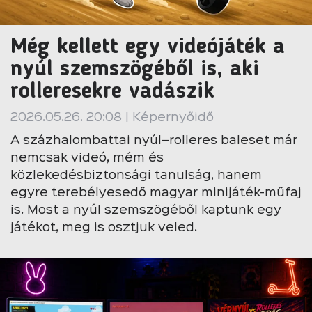
Még kellett egy videójáték a
nyúl szemszögéből is, aki
rolleresekre vadászik
2026.05.26. 20:08 | Képernyőidő
A százhalombattai nyúl–rolleres baleset már
nemcsak videó, mém és
közlekedésbiztonsági tanulság, hanem
egyre terebélyesedő magyar minijáték-műfaj
is. Most a nyúl szemszögéből kaptunk egy
játékot, meg is osztjuk veled.