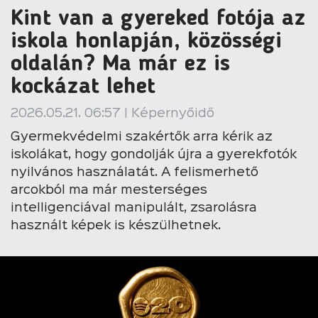
Kint van a gyereked fotója az
iskola honlapján, közösségi
oldalán? Ma már ez is
kockázat lehet
2026.05.21. 06:57 | Képernyőidő
Gyermekvédelmi szakértők arra kérik az
iskolákat, hogy gondolják újra a gyerekfotók
nyilvános használatát. A felismerhető
arcokból ma már mesterséges
intelligenciával manipulált, zsarolásra
használt képek is készülhetnek.