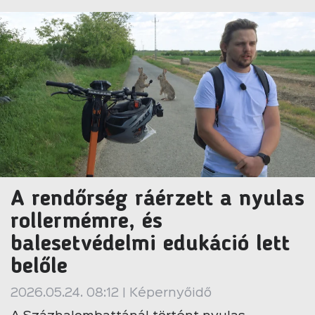
A rendőrség ráérzett a nyulas
rollermémre, és
balesetvédelmi edukáció lett
belőle
2026.05.24. 08:12 | Képernyőidő