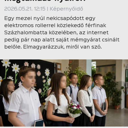
2026.05.21. 12:15 | Képernyőidő
Egy mezei nyúl nekicsapódott egy
elektromos rollerrel közlekedő férfinak
Százhalombatta közelében, az internet
pedig pár nap alatt saját mémgyárat csinált
belőle. Elmagyarázzuk, miről van szó.