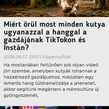
Miért örül most minden kutya
ugyanazzal a hanggal a
gazdájának TikTokon és
Instán?
2026.06.17. 21:01 | Képernyőidő
Ha mostanában feltűnően sok olyan videó
jön szembe, amelyben kutyák rohannak a
hazaérkező gazdájukhoz, miközben egy
ismerős hang túldramatizálja a jelenetet,
akkor segítünk megérteni a mémkultúra új
gyöngyszemét.