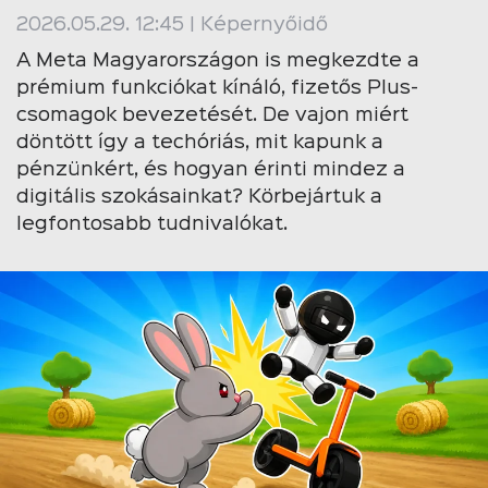
2026.05.29. 12:45 | Képernyőidő
A Meta Magyarországon is megkezdte a
prémium funkciókat kínáló, fizetős Plus-
csomagok bevezetését. De vajon miért
döntött így a techóriás, mit kapunk a
pénzünkért, és hogyan érinti mindez a
digitális szokásainkat? Körbejártuk a
legfontosabb tudnivalókat.