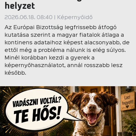
helyzet
2026.06.18. 08:40 | Képernyőidő
Az Európai Bizottság legfrissebb átfogó
kutatása szerint a magyar fiatalok átlaga a
kontinens adataihoz képest alacsonyabb, de
ettől még a probléma nálunk is elég súlyos.
Minél korábban kezdi a gyerek a
képernyőhasználatot, annál rosszabb lesz
később.