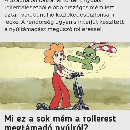
A Százhalombattánál történt nyulas
rollerbalesetből előbb országos mém lett,
aztán váratlanul jó közlekedésbiztonsági
lecke. A rendőrség ugyanis interjút készített
a nyúltámadást megúszó rolleressel.
Mi ez a sok mém a rollerest
megtámadó nyúlról?