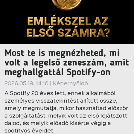
Most te is megnézheted, mi
volt a legelső zeneszám, amit
meghallgattál Spotify-on
2026.05.19. 14:16 | Képernyőidő
A Spotify 20 éves lett, ennek alkalmából
személyes visszatekintést állított össze,
amely megmutatja, mikor használtad először
a szolgáltatást, melyik volt az első lejátszott
dalod, és melyik előadó kísérte végig a
spotifyos éveidet.