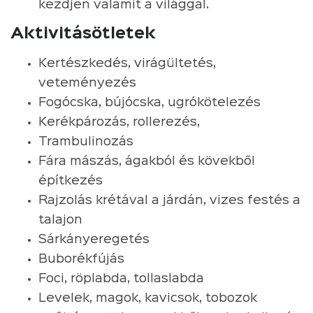
kezdjen valamit a világgal.
Aktivitásötletek
Kertészkedés, virágültetés,
veteményezés
Fogócska, bújócska, ugrókötelezés
Kerékpározás, rollerezés,
Trambulinozás
Fára mászás, ágakból és kövekből
építkezés
Rajzolás krétával a járdán, vizes festés a
talajon
Sárkányeregetés
Buborékfújás
Foci, röplabda, tollaslabda
Levelek, magok, kavicsok, tobozok