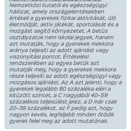
Nemzetközi kutatói és egészségügyi
hálózat, amely országjelentésekben
értékeli a gyerekek fizikai aktivitását, ülő
életmódját, aktív játékát, sportolását és a
mozgást segítő környezetet. A betűs
osztályzatok nem iskolai jegyek, hanem
azt mutatják, hogy a gyerekek mekkora
aránya teljesíti az adott ajánlást vagy
viszonyítási pontot. Értékelési
rendszerében az egyes betűk azt
mutatják meg, hogy a gyerekek mekkora
része teljesíti az adott egészségügyi vagy
mozgásos ajánlást. Az A azt jelenti, hogy a
gyerekek legalább 80 százaléka eléri a
kitűzött szintet, a C nagyjából 40–59
százalékos teljesülést jelez, a D már csak
20–39 százalékot, az F pedig azt, hogy
nagyon kevés, legfeljebb minden ötödik
gyerek felel meg az adott mutatónak.