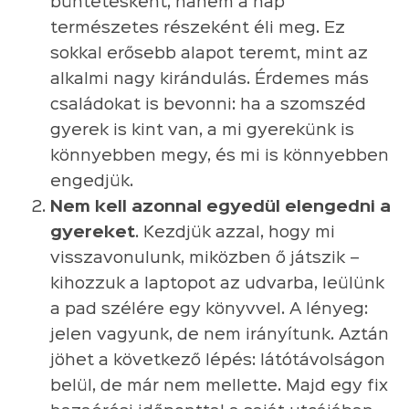
büntetésként, hanem a nap
természetes részeként éli meg. Ez
sokkal erősebb alapot teremt, mint az
alkalmi nagy kirándulás. Érdemes más
családokat is bevonni: ha a szomszéd
gyerek is kint van, a mi gyerekünk is
könnyebben megy, és mi is könnyebben
engedjük.
Nem kell azonnal egyedül elengedni a
gyereket
. Kezdjük azzal, hogy mi
visszavonulunk, miközben ő játszik –
kihozzuk a laptopot az udvarba, leülünk
a pad szélére egy könyvvel. A lényeg:
jelen vagyunk, de nem irányítunk. Aztán
jöhet a következő lépés: látótávolságon
belül, de már nem mellette. Majd egy fix