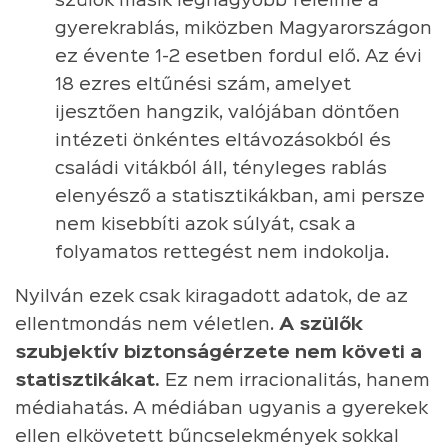
szülők másik legnagyobb félelme a
gyerekrablás, miközben Magyarországon
ez évente 1-2 esetben fordul elő. Az évi
18 ezres eltűnési szám, amelyet
ijesztően hangzik, valójában döntően
intézeti önkéntes eltávozásokból és
családi vitákból áll, tényleges rablás
elenyésző a statisztikákban, ami persze
nem kisebbíti azok súlyát, csak a
folyamatos rettegést nem indokolja.
Nyilván ezek csak kiragadott adatok, de az
ellentmondás nem véletlen.
A szülők
szubjektív biztonságérzete nem követi a
statisztikákat.
Ez nem irracionalitás, hanem
médiahatás. A médiában ugyanis a gyerekek
ellen elkövetett bűncselekmények sokkal