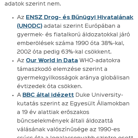
adatok szerint nem.
Az
ENSZ Drog- és Bűnügyi Hivatalának
(UNODC)
adatai szerint Európában a
gyermek- és fiatalkorú áldozatokkal járó
emberölések száma 1990 óta 38%-kal,
2002 óta pedig 63%-kal csökkent.
Az
Our World in Data
WHO-adatokra
támaszkodó elemzése szerint a
gyermekgyilkosságok aránya globálisan
évtizedek óta csökken.
A
BBC által idézett
Duke University-
kutatás szerint az Egyesült Államokban
a 19 év alattiak erőszakos
bűncselekmények általi áldozattá
válásának valószínűsége az 1990-es