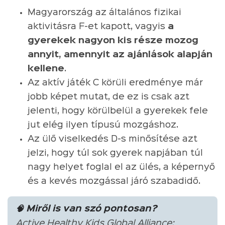
Magyarország az általános fizikai
aktivitásra F-et kapott, vagyis
a
gyerekek nagyon kis része mozog
annyit, amennyit az ajánlások alapján
kellene
.
Az aktív játék C körüli eredménye már
jobb képet mutat, de ez is csak azt
jelenti, hogy körülbelül a gyerekek fele
jut elég ilyen típusú mozgáshoz.
Az ülő viselkedés D-s minősítése azt
jelzi, hogy túl sok gyerek napjában túl
nagy helyet foglal el az ülés, a képernyő
és a kevés mozgással járó szabadidő.
🧠 Miről is van szó pontosan?
Active Healthy Kids Global Alliance: