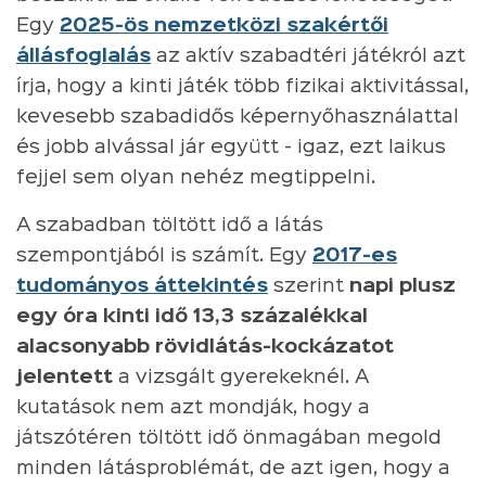
Egy
2025-ös nemzetközi szakértői
állásfoglalás
az aktív szabadtéri játékról azt
írja, hogy a kinti játék több fizikai aktivitással,
kevesebb szabadidős képernyőhasználattal
és jobb alvással jár együtt - igaz, ezt laikus
fejjel sem olyan nehéz megtippelni.
A szabadban töltött idő a látás
szempontjából is számít. Egy
2017-es
tudományos áttekintés
szerint
napi plusz
egy óra kinti idő 13,3 százalékkal
alacsonyabb rövidlátás-kockázatot
jelentett
a vizsgált gyerekeknél. A
kutatások nem azt mondják, hogy a
játszótéren töltött idő önmagában megold
minden látásproblémát, de azt igen, hogy a