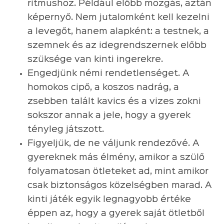
ritmushoz. Például előbb mozgás, aztán
képernyő. Nem jutalomként kell kezelni
a levegőt, hanem alapként: a testnek, a
szemnek és az idegrendszernek előbb
szüksége van kinti ingerekre.
Engedjünk némi rendetlenséget. A
homokos cipő, a koszos nadrág, a
zsebben talált kavics és a vizes zokni
sokszor annak a jele, hogy a gyerek
tényleg játszott.
Figyeljük, de ne váljunk rendezővé. A
gyereknek más élmény, amikor a szülő
folyamatosan ötleteket ad, mint amikor
csak biztonságos közelségben marad. A
kinti játék egyik legnagyobb értéke
éppen az, hogy a gyerek saját ötletből