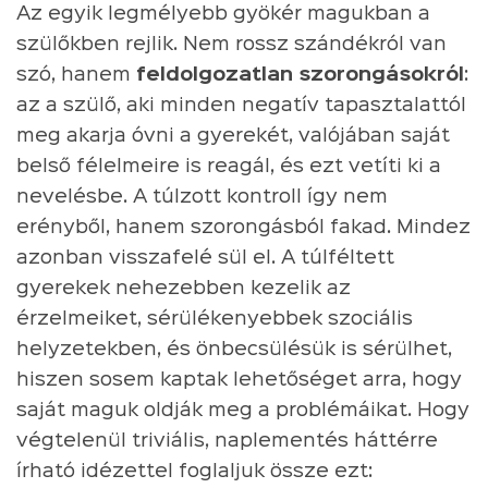
Az egyik legmélyebb gyökér magukban a
szülőkben rejlik. Nem rossz szándékról van
szó, hanem
feldolgozatlan szorongásokról
:
az a szülő, aki minden negatív tapasztalattól
meg akarja óvni a gyerekét, valójában saját
belső félelmeire is reagál, és ezt vetíti ki a
nevelésbe. A túlzott kontroll így nem
erényből, hanem szorongásból fakad. Mindez
azonban visszafelé sül el. A túlféltett
gyerekek nehezebben kezelik az
érzelmeiket, sérülékenyebbek szociális
helyzetekben, és önbecsülésük is sérülhet,
hiszen sosem kaptak lehetőséget arra, hogy
saját maguk oldják meg a problémáikat. Hogy
végtelenül triviális, naplementés háttérre
írható idézettel foglaljuk össze ezt: