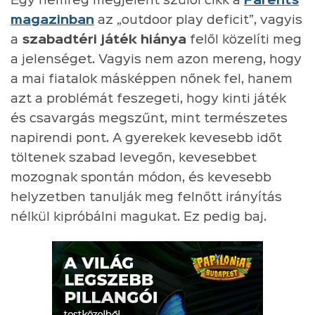
Egy nemrég megjelent szülői cikk a
Parents
magazinban
az „outdoor play deficit”, vagyis
a
szabadtéri játék hiánya
felől közelíti meg
a jelenséget. Vagyis nem azon mereng, hogy
a mai fiatalok másképpen nőnek fel, hanem
azt a problémát feszegeti, hogy kinti játék
és csavargás megszűnt, mint természetes
napirendi pont. A gyerekek kevesebb időt
töltenek szabad levegőn, kevesebbet
mozognak spontán módon, és kevesebb
helyzetben tanulják meg felnőtt irányítás
nélkül kipróbálni magukat. Ez pedig baj.