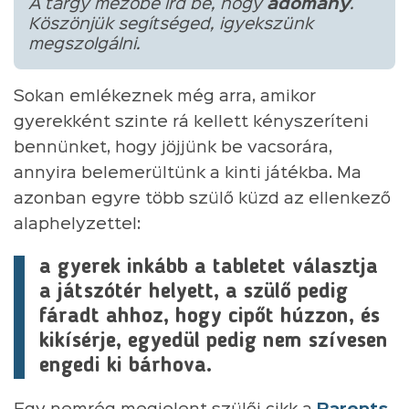
A tárgy mezőbe írd be, hogy
adomány
.
Köszönjük segítséged, igyekszünk
megszolgálni.
Sokan emlékeznek még arra, amikor
gyerekként szinte rá kellett kényszeríteni
bennünket, hogy jöjjünk be vacsorára,
annyira belemerültünk a kinti játékba. Ma
azonban egyre több szülő küzd az ellenkező
alaphelyzettel:
a gyerek inkább a tabletet választja
a játszótér helyett, a szülő pedig
fáradt ahhoz, hogy cipőt húzzon, és
kikísérje, egyedül pedig nem szívesen
engedi ki bárhova.