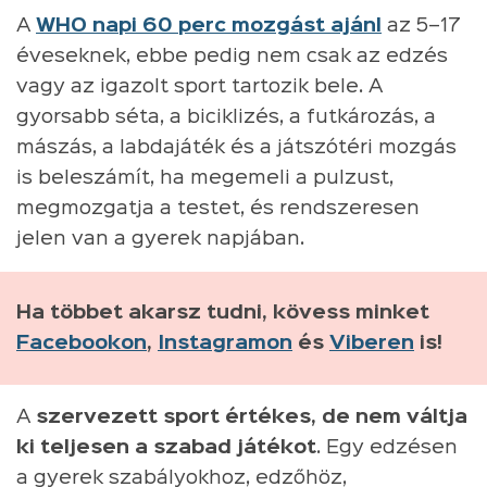
A
WHO napi 60 perc mozgást ajánl
az 5–17
éveseknek, ebbe pedig nem csak az edzés
vagy az igazolt sport tartozik bele. A
gyorsabb séta, a biciklizés, a futkározás, a
mászás, a labdajáték és a játszótéri mozgás
is beleszámít, ha megemeli a pulzust,
megmozgatja a testet, és rendszeresen
jelen van a gyerek napjában.
Ha többet akarsz tudni, kövess minket
Facebookon
,
Instagramon
és
Viberen
is!
A
szervezett sport értékes, de nem váltja
ki teljesen a szabad játékot
. Egy edzésen
a gyerek szabályokhoz, edzőhöz,