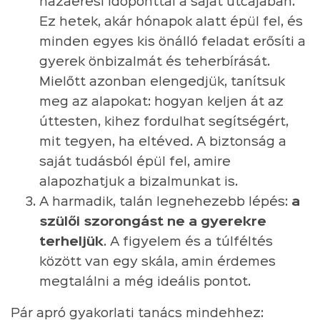
hazaérési időponttal a saját utcájában.
Ez hetek, akár hónapok alatt épül fel, és
minden egyes kis önálló feladat erősíti a
gyerek önbizalmát és teherbírását.
Mielőtt azonban elengedjük, tanítsuk
meg az alapokat: hogyan keljen át az
úttesten, kihez fordulhat segítségért,
mit tegyen, ha eltéved. A biztonság a
saját tudásból épül fel, amire
alapozhatjuk a bizalmunkat is.
A harmadik, talán legnehezebb lépés:
a
szülői szorongást ne a gyerekre
terheljük
. A figyelem és a túlféltés
között van egy skála, amin érdemes
megtalálni a még ideális pontot.
Pár apró gyakorlati tanács mindehhez: