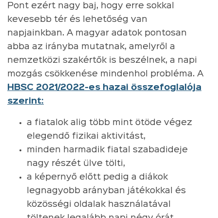
Pont ezért nagy baj, hogy erre sokkal
kevesebb tér és lehetőség van
napjainkban. A magyar adatok pontosan
abba az irányba mutatnak, amelyről a
nemzetközi szakértők is beszélnek, a napi
mozgás csökkenése mindenhol probléma. A
HBSC 2021/2022-es hazai összefoglalója
szerint:
a fiatalok alig több mint ötöde végez
elegendő fizikai aktivitást,
minden harmadik fiatal szabadideje
nagy részét ülve tölti,
a képernyő előtt pedig a diákok
legnagyobb arányban játékokkal és
közösségi oldalak használatával
töltenek legalább napi négy órát.