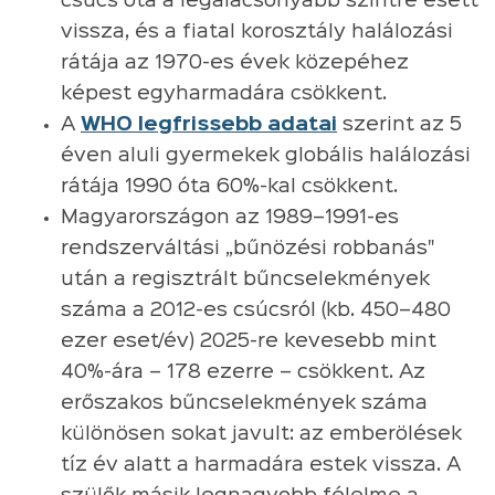
csúcs óta a legalacsonyabb szintre esett
vissza, és a fiatal korosztály halálozási
rátája az 1970-es évek közepéhez
képest egyharmadára csökkent.
A
WHO legfrissebb adatai
szerint az 5
éven aluli gyermekek globális halálozási
rátája 1990 óta 60%-kal csökkent.
Magyarországon az 1989–1991-es
rendszerváltási „bűnözési robbanás"
után a regisztrált bűncselekmények
száma a 2012-es csúcsról (kb. 450–480
ezer eset/év) 2025-re kevesebb mint
40%-ára – 178 ezerre – csökkent. Az
erőszakos bűncselekmények száma
különösen sokat javult: az emberölések
tíz év alatt a harmadára estek vissza. A