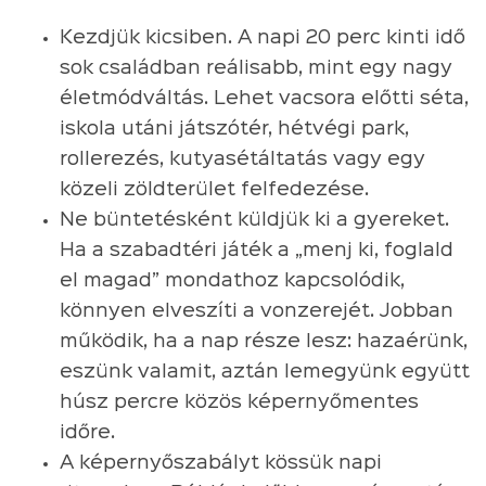
Kezdjük kicsiben. A napi 20 perc kinti idő
sok családban reálisabb, mint egy nagy
életmódváltás. Lehet vacsora előtti séta,
iskola utáni játszótér, hétvégi park,
rollerezés, kutyasétáltatás vagy egy
közeli zöldterület felfedezése.
Ne büntetésként küldjük ki a gyereket.
Ha a szabadtéri játék a „menj ki, foglald
el magad” mondathoz kapcsolódik,
könnyen elveszíti a vonzerejét. Jobban
működik, ha a nap része lesz: hazaérünk,
eszünk valamit, aztán lemegyünk együtt
húsz percre közös képernyőmentes
időre.
A képernyőszabályt kössük napi