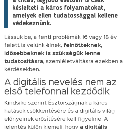
a tiltás, legjobb esetben is csak
késlelteti a káros folyamatokat,
amelyek ellen tudatossággal kellene
védekeznünk.
Lássuk be, a fenti problémák 16 vagy 18 év
felett is velünk élnek,
felnőtteknek,
idősebbeknek is szükségük lenne
tudatosításra
, szemléletváltásra ezekben a
kérdésekben.
A digitális nevelés nem az
első telefonnal kezdődik
Kindsiko szerint Észtországnak a káros
hatások csökkentésére és a digitális világ
előnyeinek erősítésére kell figyelnie. A
jelentés külön kiemeli, hogy
a digitális