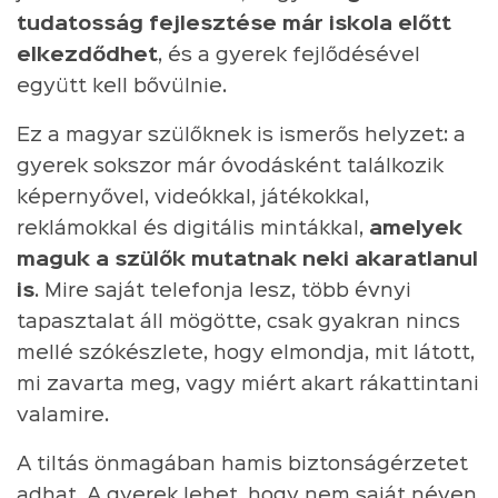
tudatosság fejlesztése már iskola előtt
elkezdődhet
, és a gyerek fejlődésével
együtt kell bővülnie.
Ez a magyar szülőknek is ismerős helyzet: a
gyerek sokszor már óvodásként találkozik
képernyővel, videókkal, játékokkal,
reklámokkal és digitális mintákkal,
amelyek
maguk a szülők mutatnak neki akaratlanul
is
. Mire saját telefonja lesz, több évnyi
tapasztalat áll mögötte, csak gyakran nincs
mellé szókészlete, hogy elmondja, mit látott,
mi zavarta meg, vagy miért akart rákattintani
valamire.
A tiltás önmagában hamis biztonságérzetet
adhat. A gyerek lehet, hogy nem saját néven,