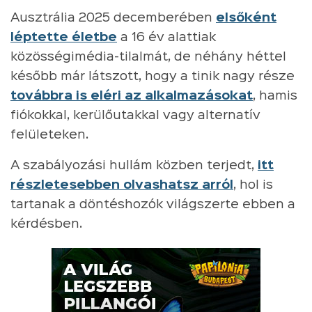
Ausztrália 2025 decemberében
elsőként
léptette életbe
a 16 év alattiak
közösségimédia-tilalmát, de néhány héttel
később már látszott, hogy a tinik nagy része
továbbra is eléri az alkalmazásokat
, hamis
fiókokkal, kerülőutakkal vagy alternatív
felületeken.
A szabályozási hullám közben terjedt,
itt
részletesebben olvashatsz arról
, hol is
tartanak a döntéshozók világszerte ebben a
kérdésben.