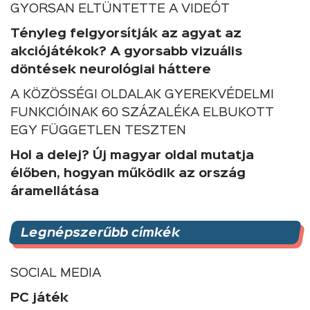
GYORSAN ELTÜNTETTE A VIDEÓT
Tényleg felgyorsítják az agyat az
akciójátékok? A gyorsabb vizuális
döntések neurológiai háttere
A KÖZÖSSÉGI OLDALAK GYEREKVÉDELMI
FUNKCIÓINAK 60 SZÁZALÉKA ELBUKOTT
EGY FÜGGETLEN TESZTEN
Hol a delej? Új magyar oldal mutatja
élőben, hogyan működik az ország
áramellátása
Legnépszerűbb címkék
SOCIAL MEDIA
PC játék