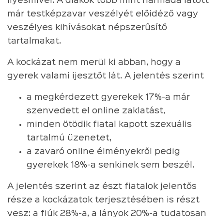
ilyesmivel. A diákok több mint harmada látott
már testképzavar veszélyét előidéző vagy
veszélyes kihívásokat népszerűsítő
tartalmakat.
A kockázat nem merül ki abban, hogy a
gyerek valami ijesztőt lát. A jelentés szerint
a megkérdezett gyerekek 17%-a már
szenvedett el online zaklatást,
minden ötödik fiatal kapott szexuális
tartalmú üzenetet,
a zavaró online élményekről pedig
gyerekek 18%-a senkinek sem beszél.
A jelentés szerint az észt fiatalok jelentős
része a kockázatok terjesztésében is részt
vesz: a fiúk 28%-a, a lányok 20%-a tudatosan