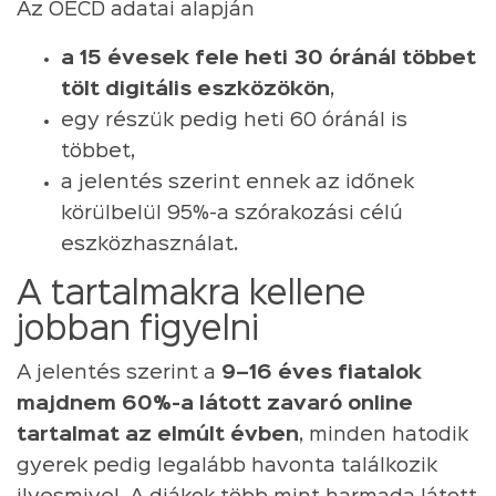
Az OECD adatai alapján
a 15 évesek fele heti 30 óránál többet
tölt digitális eszközökön
,
egy részük pedig heti 60 óránál is
többet,
a jelentés szerint ennek az időnek
körülbelül 95%-a szórakozási célú
eszközhasználat.
A tartalmakra kellene
jobban figyelni
A jelentés szerint a
9–16 éves fiatalok
majdnem 60%-a látott zavaró online
tartalmat az elmúlt évben
, minden hatodik
gyerek pedig legalább havonta találkozik