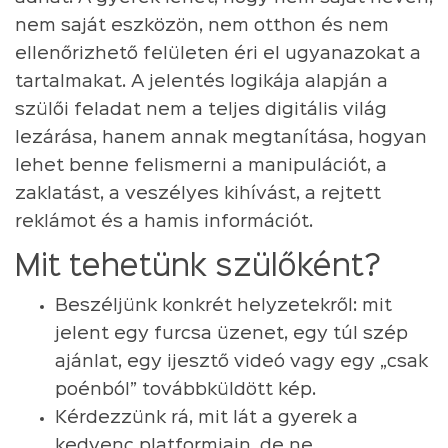
nem saját eszközön, nem otthon és nem
ellenőrizhető felületen éri el ugyanazokat a
tartalmakat. A jelentés logikája alapján a
szülői feladat nem a teljes digitális világ
lezárása, hanem annak megtanítása, hogyan
lehet benne felismerni a manipulációt, a
zaklatást, a veszélyes kihívást, a rejtett
reklámot és a hamis információt.
Mit tehetünk szülőként?
Beszéljünk konkrét helyzetekről: mit
jelent egy furcsa üzenet, egy túl szép
ajánlat, egy ijesztő videó vagy egy „csak
poénból” továbbküldött kép.
Kérdezzünk rá, mit lát a gyerek a
kedvenc platformjain, de ne