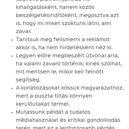
kihallgatásként, hanem közös
beszélgetésindítóként, megosztva azt
is, hogy mi miket szoktunk látni, ami
zavar.
Tanítsuk meg felismerni a reklámot
akkor is, ha nem hirdetésként néz ki.
Legyen előre megbeszélt útvonal arra,
ha valami zavaró történik: kinek szólhat,
mit mentsen le, mikor kell felnőtt
segítség.
A korlátozásokat kössük magyarázathoz,
mert a puszta tiltás könnyen
kerülőutakat termel.
Mutassunk példát a tudatos
médiahasználat és kritikai gondolkodás
terén, mert az a legfontosabb kérdés,