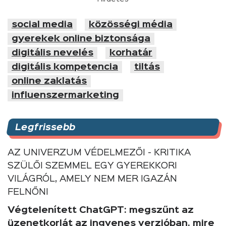
social media
közösségi média
gyerekek online biztonsága
digitális nevelés
korhatár
digitális kompetencia
tiltás
online zaklatás
influenszermarketing
Legfrissebb
AZ UNIVERZUM VÉDELMEZŐI - KRITIKA
SZÜLŐI SZEMMEL EGY GYEREKKORI
VILÁGRÓL, AMELY NEM MER IGAZÁN
FELNŐNI
Végtelenített ChatGPT: megszűnt az
üzenetkorlát az ingyenes verzióban, mire