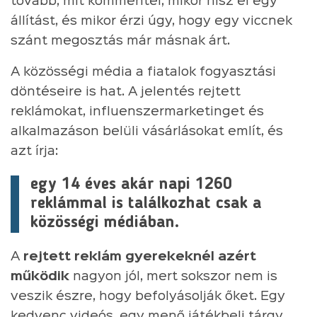
tovább, mit kommentel, mikor hisz el egy
állítást, és mikor érzi úgy, hogy egy viccnek
szánt megosztás már másnak árt.
A közösségi média a fiatalok fogyasztási
döntéseire is hat. A jelentés rejtett
reklámokat, influenszermarketinget és
alkalmazáson belüli vásárlásokat említ, és
azt írja:
egy 14 éves akár napi 1260
reklámmal is találkozhat csak a
közösségi médiában.
A
rejtett reklám gyerekeknél azért
működik
nagyon jól, mert sokszor nem is
veszik észre, hogy befolyásolják őket. Egy
kedvenc videós, egy menő játékbeli tárgy