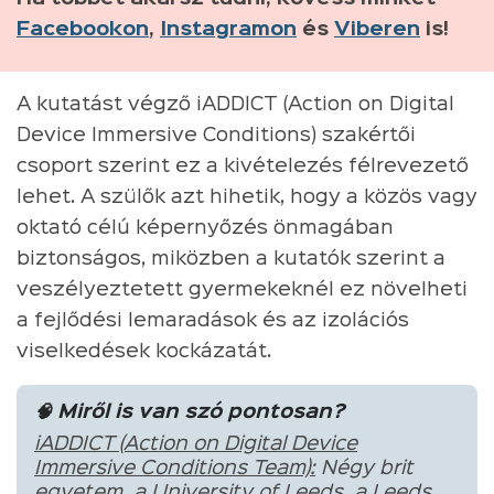
Facebookon
,
Instagramon
és
Viberen
is!
A kutatást végző iADDICT (Action on Digital
Device Immersive Conditions) szakértői
csoport szerint ez a kivételezés félrevezető
lehet. A szülők azt hihetik, hogy a közös vagy
oktató célú képernyőzés önmagában
biztonságos, miközben a kutatók szerint a
veszélyeztetett gyermekeknél ez növelheti
a fejlődési lemaradások és az izolációs
viselkedések kockázatát.
🧠 Miről is van szó pontosan?
iADDICT (Action on Digital Device
Immersive Conditions Team):
Négy brit
egyetem, a University of Leeds, a Leeds