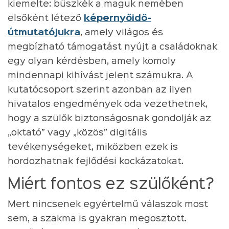
kiemelte: büszkék a maguk nemében
elsőként létező
képernyőidő-
útmutatójukra
, amely világos és
megbízható támogatást nyújt a családoknak
egy olyan kérdésben, amely komoly
mindennapi kihívást jelent számukra. A
kutatócsoport szerint azonban az ilyen
hivatalos engedmények oda vezethetnek,
hogy a szülők biztonságosnak gondolják az
„oktató” vagy „közös” digitális
tevékenységeket, miközben ezek is
hordozhatnak fejlődési kockázatokat.
Miért fontos ez szülőként?
Mert nincsenek egyértelmű válaszok most
sem, a szakma is gyakran megosztott.