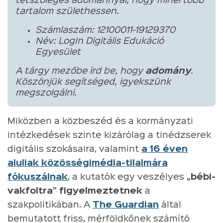
tetszőleges adománnyal, hogy minél több
tartalom születhessen.
Számlaszám: 12100011-19129370
Név: LogIn Digitális Edukáció
Egyesület
A tárgy mezőbe írd be, hogy
adomány
.
Köszönjük segítséged, igyekszünk
megszolgálni.
Miközben a közbeszéd és a kormányzati
intézkedések szinte kizárólag a tinédzserek
digitális szokásaira, valamint
a 16 éven
aluliak közösségimédia-tilalmára
fókuszálnak
, a kutatók egy veszélyes
„bébi-
vakfoltra” figyelmeztetnek
a
szakpolitikában. A
The Guardian
által
bemutatott friss, mérföldkőnek számító