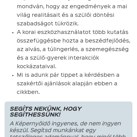
mondván, hogy az engedmények a mai
világ realitásait és a szülői döntési
szabadságot tükrözik.
A korai eszközhasználatot több kutatás
összefüggésbe hozta a beszédfejlődés,
az alvás, a túlingerlés, a szemegészség
és a szülő-gyerek interakciók
kockázataival.
Mi is adunk pár tippet a kérdésben a
szakértői ajánlások alapján ebben a
cikkben.
SEGÍTS NEKÜNK, HOGY
SEGÍTHESSÜNK!
A Képernyőidő ingyenes, de nem ingyen
készül. Segítsd munkánkat egy