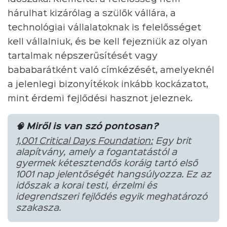
hárulhat kizárólag a szülők vállára, a
technológiai vállalatoknak is felelősséget
kell vállalniuk, és be kell fejezniük az olyan
tartalmak népszerűsítését vagy
bababarátként való címkézését, amelyeknél
a jelenlegi bizonyítékok inkább kockázatot,
mint érdemi fejlődési hasznot jeleznek.
🧠 Miről is van szó pontosan?
1,001 Critical Days Foundation:
Egy brit
alapítvány, amely a fogantatástól a
gyermek kétesztendős koráig tartó első
1001 nap jelentőségét hangsúlyozza. Ez az
időszak a korai testi, érzelmi és
idegrendszeri fejlődés egyik meghatározó
szakasza.