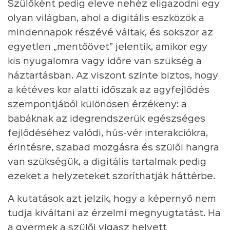
Szülőként pedig eleve nehéz eligazodni egy
olyan világban, ahol a digitális eszközök a
mindennapok részévé váltak, és sokszor az
egyetlen „mentőövet” jelentik, amikor egy
kis nyugalomra vagy időre van szükség a
háztartásban. Az viszont szinte biztos, hogy
a kétéves kor alatti időszak az agyfejlődés
szempontjából különösen érzékeny: a
babáknak az idegrendszerük egészséges
fejlődéséhez valódi, hús-vér interakciókra,
érintésre, szabad mozgásra és szülői hangra
van szükségük, a digitális tartalmak pedig
ezeket a helyzeteket szoríthatják háttérbe.
A kutatások azt jelzik, hogy a képernyő nem
tudja kiváltani az érzelmi megnyugtatást. Ha
a gyermek a szülői vigasz helyett