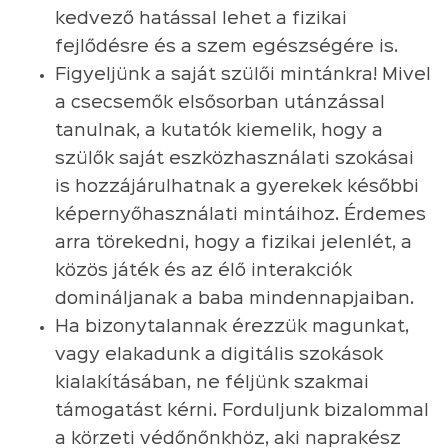
kedvező hatással lehet a fizikai
fejlődésre és a szem egészségére is.
Figyeljünk a saját szülői mintánkra! Mivel
a csecsemők elsősorban utánzással
tanulnak, a kutatók kiemelik, hogy a
szülők saját eszközhasználati szokásai
is hozzájárulhatnak a gyerekek későbbi
képernyőhasználati mintáihoz. Érdemes
arra törekedni, hogy a fizikai jelenlét, a
közös játék és az élő interakciók
domináljanak a baba mindennapjaiban.
Ha bizonytalannak érezzük magunkat,
vagy elakadunk a digitális szokások
kialakításában, ne féljünk szakmai
támogatást kérni. Forduljunk bizalommal
a körzeti védőnőnkhöz, aki naprakész