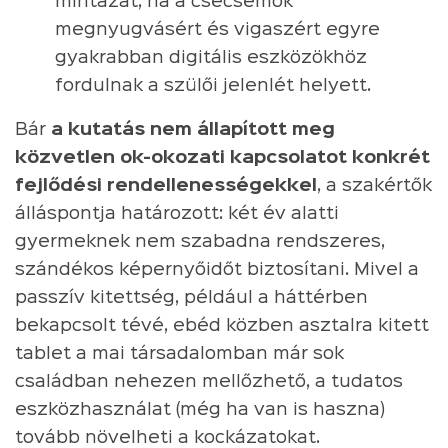
mintázat, ha a csecsemők
megnyugvásért és vigaszért egyre
gyakrabban digitális eszközökhöz
fordulnak a szülői jelenlét helyett.
Bár
a kutatás nem állapított meg
közvetlen ok-okozati kapcsolatot konkrét
fejlődési rendellenességekkel
, a szakértők
álláspontja határozott: két év alatti
gyermeknek nem szabadna rendszeres,
szándékos képernyőidőt biztosítani. Mivel a
passzív kitettség, például a háttérben
bekapcsolt tévé, ebéd közben asztalra kitett
tablet a mai társadalomban már sok
családban nehezen mellőzhető, a tudatos
eszközhasználat (még ha van is haszna)
tovább növelheti a kockázatokat.