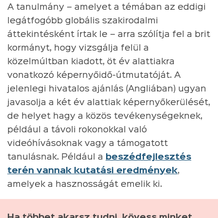
A tanulmány – amelyet a témában az eddigi
legátfogóbb globális szakirodalmi
áttekintésként írtak le – arra szólítja fel a brit
kormányt, hogy vizsgálja felül a
közelmúltban kiadott, öt év alattiakra
vonatkozó képernyőidő-útmutatóját. A
jelenlegi hivatalos ajánlás (Angliában) ugyan
javasolja a két év alattiak képernyőkerülését,
de helyet hagy a közös tevékenységeknek,
például a távoli rokonokkal való
videóhívásoknak vagy a támogatott
tanulásnak. Például a
beszédfejlesztés
terén vannak kutatási eredmények
,
amelyek a hasznosságát emelik ki.
Ha többet akarsz tudni, kövess minket