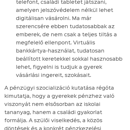
telefont, családi tabletet játszani,
amelyen jelszóvédelem nélkül lehet
digitálisan vásárolni. Ma már
szerencsére ebben tudatosabbak az
emberek, de nem csak a teljes tiltás a
megfelelő ellenpont. Virtuális
bankkártya-használat, tudatosan
beállított keretekkel sokkal hasznosabb
lehet, figyelni is tudjuk a gyerek
vásárlási ingereit, szokásait.
A pénzügyi szocializáció kutatása régóta
kimutatja, hogy a gyerekek pénzhez való
viszonyát nem elsősorban az iskolai
tananyag, hanem a családi gyakorlat
formálja. A szülői viselkedés, a közös
döntések és a konkrét pénzkezelési