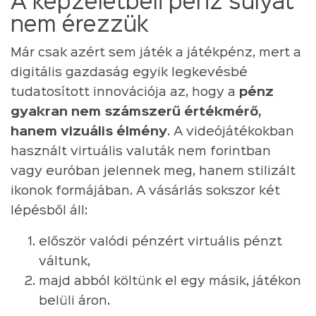
A képzeletbeli pénz súlyát
nem érezzük
Már csak azért sem játék a játékpénz, mert a
digitális gazdaság egyik legkevésbé
tudatosított innovációja az, hogy a
pénz
gyakran nem számszerű értékmérő,
hanem vizuális élmény
. A videójátékokban
használt virtuális valuták nem forintban
vagy euróban jelennek meg, hanem stilizált
ikonok formájában. A vásárlás sokszor két
lépésből áll:
először valódi pénzért virtuális pénzt
váltunk,
majd abból költünk el egy másik, játékon
belüli áron.