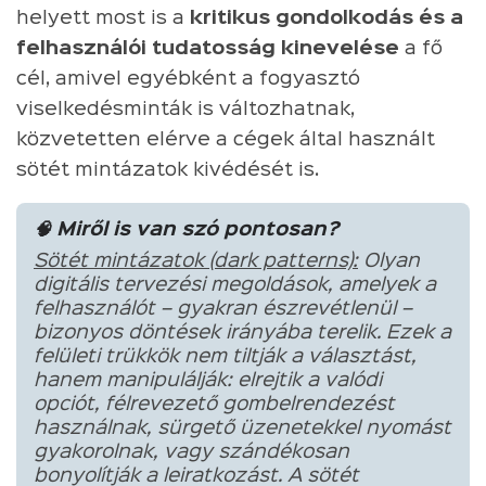
helyett most is a
kritikus gondolkodás és a
felhasználói tudatosság kinevelése
a fő
cél, amivel egyébként a fogyasztó
viselkedésminták is változhatnak,
közvetetten elérve a cégek által használt
sötét mintázatok kivédését is.
🧠 Miről is van szó pontosan?
Sötét mintázatok (dark patterns):
Olyan
digitális tervezési megoldások, amelyek a
felhasználót – gyakran észrevétlenül –
bizonyos döntések irányába terelik. Ezek a
felületi trükkök nem tiltják a választást,
hanem manipulálják: elrejtik a valódi
opciót, félrevezető gombelrendezést
használnak, sürgető üzenetekkel nyomást
gyakorolnak, vagy szándékosan
bonyolítják a leiratkozást. A sötét