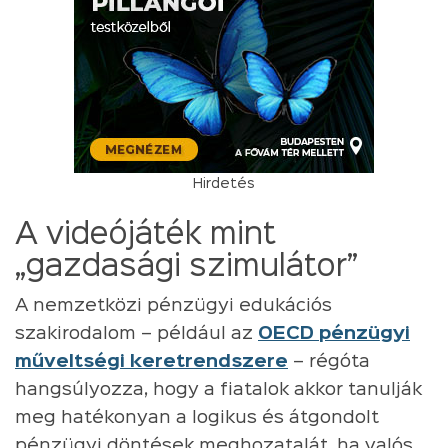
Hirdetés
A videójáték mint
„gazdasági szimulátor”
A nemzetközi pénzügyi edukációs
szakirodalom – például az
OECD pénzügyi
műveltségi keretrendszere
– régóta
hangsúlyozza, hogy a fiatalok akkor tanulják
meg hatékonyan a logikus és átgondolt
pénzügyi döntések meghozatalát, ha valós