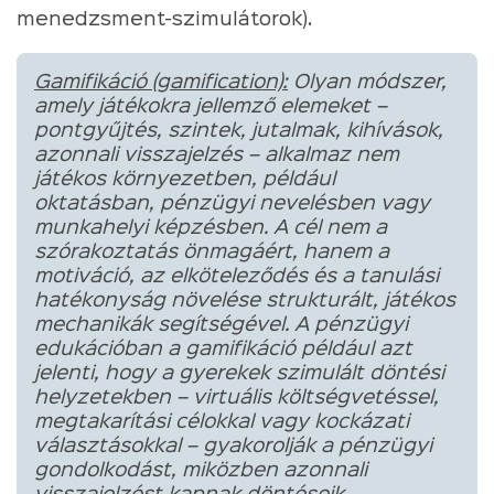
menedzsment-szimulátorok).
Gamifikáció (gamification):
Olyan módszer,
amely játékokra jellemző elemeket –
pontgyűjtés, szintek, jutalmak, kihívások,
azonnali visszajelzés – alkalmaz nem
játékos környezetben, például
oktatásban, pénzügyi nevelésben vagy
munkahelyi képzésben. A cél nem a
szórakoztatás önmagáért, hanem a
motiváció, az elköteleződés és a tanulási
hatékonyság növelése strukturált, játékos
mechanikák segítségével. A pénzügyi
edukációban a gamifikáció például azt
jelenti, hogy a gyerekek szimulált döntési
helyzetekben – virtuális költségvetéssel,
megtakarítási célokkal vagy kockázati
választásokkal – gyakorolják a pénzügyi
gondolkodást, miközben azonnali