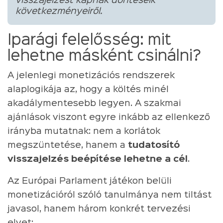
visszajelzést kapnak döntéseik
következményeiről.
Iparági felelősség: mit
lehetne másként csinálni?
A jelenlegi monetizációs rendszerek
alaplogikája az, hogy a költés minél
akadálymentesebb legyen. A szakmai
ajánlások viszont egyre inkább az ellenkező
irányba mutatnak: nem a korlátok
megszüntetése, hanem a
tudatosító
visszajelzés beépítése lehetne a cél
.
Az Európai Parlament játékon belüli
monetizációról szóló tanulmánya nem tiltást
javasol, hanem három konkrét tervezési
elvet: