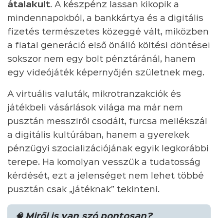
átalakult
. A készpénz lassan kikopik a
mindennapokból, a bankkártya és a digitális
fizetés természetes közeggé vált, miközben
a fiatal generáció első önálló költési döntései
sokszor nem egy bolt pénztáránál, hanem
egy videójáték képernyőjén születnek meg.
A virtuális valuták, mikrotranzakciók és
játékbeli vásárlások világa ma már nem
pusztán messziről csodált, furcsa mellékszál
a digitális kultúrában, hanem a gyerekek
pénzügyi szocializációjának egyik legkorábbi
terepe. Ha komolyan vesszük a tudatosság
kérdését, ezt a jelenséget nem lehet többé
pusztán csak „játéknak” tekinteni.
🧠 Miről is van szó pontosan?