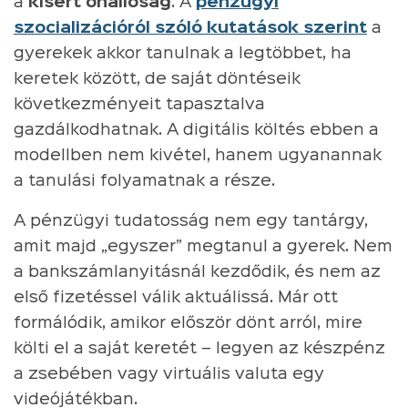
a
kísért önállóság
. A
pénzügyi
szocializációról szóló kutatások szerint
a
gyerekek akkor tanulnak a legtöbbet, ha
keretek között, de saját döntéseik
következményeit tapasztalva
gazdálkodhatnak. A digitális költés ebben a
modellben nem kivétel, hanem ugyanannak
a tanulási folyamatnak a része.
A pénzügyi tudatosság nem egy tantárgy,
amit majd „egyszer” megtanul a gyerek. Nem
a bankszámlanyitásnál kezdődik, és nem az
első fizetéssel válik aktuálissá. Már ott
formálódik, amikor először dönt arról, mire
költi el a saját keretét – legyen az készpénz
a zsebében vagy virtuális valuta egy
videójátékban.