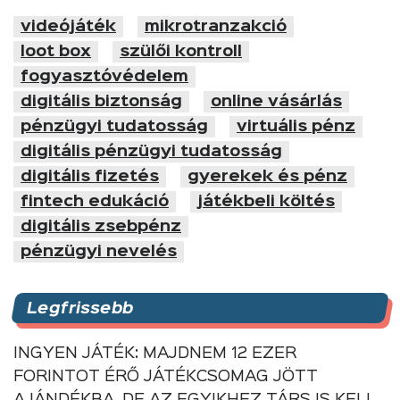
videójáték
mikrotranzakció
loot box
szülői kontroll
fogyasztóvédelem
digitális biztonság
online vásárlás
pénzügyi tudatosság
virtuális pénz
digitális pénzügyi tudatosság
digitális fizetés
gyerekek és pénz
fintech edukáció
játékbeli költés
digitális zsebpénz
pénzügyi nevelés
Legfrissebb
INGYEN JÁTÉK: MAJDNEM 12 EZER
FORINTOT ÉRŐ JÁTÉKCSOMAG JÖTT
AJÁNDÉKBA, DE AZ EGYIKHEZ TÁRS IS KELL