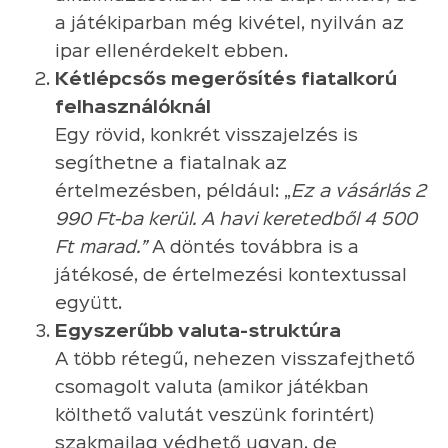
a játékiparban még kivétel, nyilván az
ipar ellenérdekelt ebben.
Kétlépcsős megerősítés fiatalkorú
felhasználóknál
Egy rövid, konkrét visszajelzés is
segíthetne a fiatalnak az
értelmezésben, például: „
Ez a vásárlás 2
990 Ft-ba kerül. A havi keretedből 4 500
Ft marad.”
A döntés továbbra is a
játékosé, de értelmezési kontextussal
együtt.
Egyszerűbb valuta-struktúra
A több rétegű, nehezen visszafejthető
csomagolt valuta (amikor játékban
költhető valutát veszünk forintért)
szakmailag védhető ugyan, de