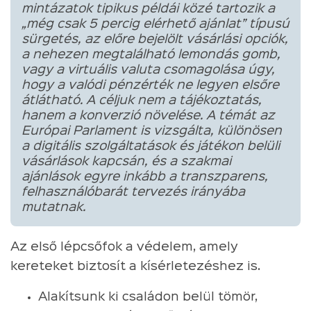
mintázatok tipikus példái közé tartozik a
„még csak 5 percig elérhető ajánlat” típusú
sürgetés, az előre bejelölt vásárlási opciók,
a nehezen megtalálható lemondás gomb,
vagy a virtuális valuta csomagolása úgy,
hogy a valódi pénzérték ne legyen elsőre
átlátható. A céljuk nem a tájékoztatás,
hanem a konverzió növelése. A témát az
Európai Parlament is vizsgálta, különösen
a digitális szolgáltatások és játékon belüli
vásárlások kapcsán, és a szakmai
ajánlások egyre inkább a transzparens,
felhasználóbarát tervezés irányába
mutatnak.
Az első lépcsőfok a védelem, amely
kereteket biztosít a kísérletezéshez is.
Alakítsunk ki családon belül tömör,