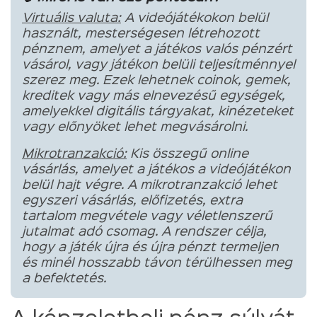
Virtuális valuta:
A videójátékokon belül
használt, mesterségesen létrehozott
pénznem, amelyet a játékos valós pénzért
vásárol, vagy játékon belüli teljesítménnyel
szerez meg. Ezek lehetnek coinok, gemek,
kreditek vagy más elnevezésű egységek,
amelyekkel digitális tárgyakat, kinézeteket
vagy előnyöket lehet megvásárolni.
Mikrotranzakció:
Kis összegű online
vásárlás, amelyet a játékos a videójátékon
belül hajt végre. A mikrotranzakció lehet
egyszeri vásárlás, előfizetés, extra
tartalom megvétele vagy véletlenszerű
jutalmat adó csomag. A rendszer célja,
hogy a játék újra és újra pénzt termeljen
és minél hosszabb távon térülhessen meg
a befektetés.