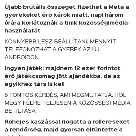
Újabb brutális összeget fizethet a Meta a
gyerekeket érő károk miatt, napi három
órára korlátoznák a tinik közösségimédia-
használatát
KÖNNYEBB LESZ BEÁLLÍTANI, MENNYIT
TELEFONOZHAT A GYEREK AZ ÚJ
ANDROIDON
Ingyen játék: majdnem 12 ezer forintot
érő játékcsomag jött ajándékba, de az
egyikhez társ is kell
5 FONTOS KÉRDÉS, AMI MEGMUTATJA, HOL
MEGY FÉLRE TELJESEN A KÖZÖSSÉGI MÉDIA
BETILTÁSA
Röhejes kaszással riogatta a rollereseket
a rendőrség, majd gyorsan eltüntette a