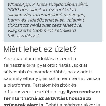
WhatsApp:
A Meta tulajdonában lévő,
2009-ben alapított üzenetküldő
alkalmazás. Internetalapú szöveges,
hang- és videóüzeneteket, valamint
titkosított hívásokat tesz lehetővé,
világszerte több mint kétmilliárd
felhasználóval.
Miért lehet ez üzlet?
A szabadalom indoklása szerint a
felhasználókra gyakorolt hatás „sokkal
súlyosabb és maradandóbb”, ha az adott
személy elhunyt, és soha nem térhet vissza
a platformra. Tartalomkészítők és
influenszerek esetében egy
ilyen rendszer
fenntarthatná az aktivitást hosszabb
szünetek alatt is.
Tehát a módszer akkor is