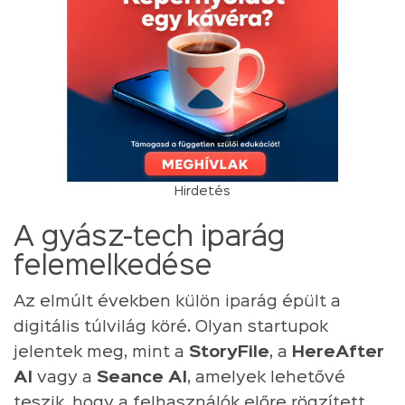
Hirdetés
A gyász-tech iparág
felemelkedése
Az elmúlt években külön iparág épült a
digitális túlvilág köré. Olyan startupok
jelentek meg, mint a
StoryFile
, a
HereAfter
AI
vagy a
Seance AI
, amelyek lehetővé
teszik, hogy a felhasználók előre rögzített