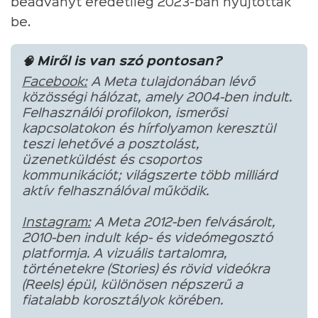
beadványt eredetileg 2023-ban nyújtották
be.
🧠 Miről is van szó pontosan?
Facebook:
A Meta tulajdonában lévő
közösségi hálózat, amely 2004-ben indult.
Felhasználói profilokon, ismerősi
kapcsolatokon és hírfolyamon keresztül
teszi lehetővé a posztolást,
üzenetküldést és csoportos
kommunikációt; világszerte több milliárd
aktív felhasználóval működik.
Instagram:
A Meta 2012-ben felvásárolt,
2010-ben indult kép- és videómegosztó
platformja. A vizuális tartalomra,
történetekre (Stories) és rövid videókra
(Reels) épül, különösen népszerű a
fiatalabb korosztályok körében.