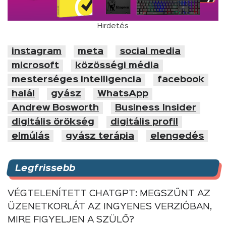
Hirdetés
instagram
meta
social media
microsoft
közösségi média
mesterséges intelligencia
facebook
halál
gyász
WhatsApp
Andrew Bosworth
Business Insider
digitális örökség
digitális profil
elmúlás
gyász terápia
elengedés
Legfrissebb
VÉGTELENÍTETT CHATGPT: MEGSZŰNT AZ
ÜZENETKORLÁT AZ INGYENES VERZIÓBAN,
MIRE FIGYELJEN A SZÜLŐ?