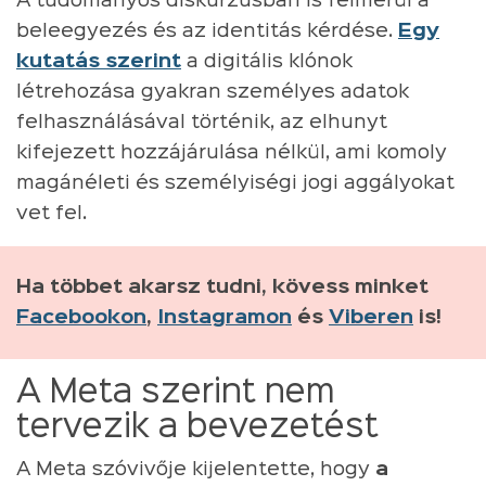
A tudományos diskurzusban is felmerül a
beleegyezés és az identitás kérdése.
Egy
kutatás szerint
a digitális klónok
létrehozása gyakran személyes adatok
felhasználásával történik, az elhunyt
kifejezett hozzájárulása nélkül, ami komoly
magánéleti és személyiségi jogi aggályokat
vet fel.
Ha többet akarsz tudni, kövess minket
Facebookon
,
Instagramon
és
Viberen
is!
A Meta szerint nem
tervezik a bevezetést
A Meta szóvivője kijelentette, hogy
a