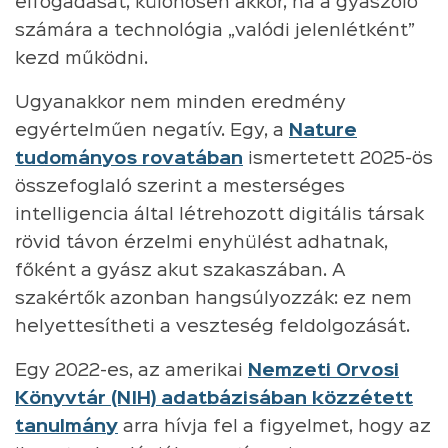
elfogadását, különösen akkor, ha a gyászoló
számára a technológia „valódi jelenlétként”
kezd működni.
Ugyanakkor nem minden eredmény
egyértelműen negatív. Egy, a
Nature
tudományos rovatában
ismertetett 2025-ös
összefoglaló szerint a mesterséges
intelligencia által létrehozott digitális társak
rövid távon érzelmi enyhülést adhatnak,
főként a gyász akut szakaszában. A
szakértők azonban hangsúlyozzák: ez nem
helyettesítheti a veszteség feldolgozását.
Egy 2022-es, az amerikai
Nemzeti Orvosi
Könyvtár (NIH) adatbázisában közzétett
tanulmány
arra hívja fel a figyelmet, hogy az