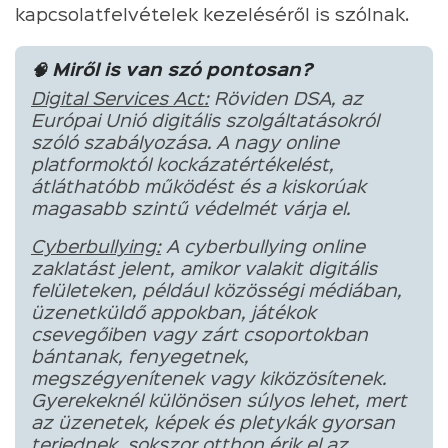
kapcsolatfelvételek kezeléséről is szólnak.
🧠 Miről is van szó pontosan?
Digital Services Act:
Röviden DSA, az
Európai Unió digitális szolgáltatásokról
szóló szabályozása. A nagy online
platformoktól kockázatértékelést,
átláthatóbb működést és a kiskorúak
magasabb szintű védelmét várja el.
Cyberbullying:
A cyberbullying online
zaklatást jelent, amikor valakit digitális
felületeken, például közösségi médiában,
üzenetküldő appokban, játékok
csevegőiben vagy zárt csoportokban
bántanak, fenyegetnek,
megszégyenítenek vagy kiközösítenek.
Gyerekeknél különösen súlyos lehet, mert
az üzenetek, képek és pletykák gyorsan
terjednek, sokszor otthon érik el az