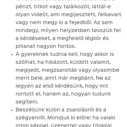
pénzt, titkot vagy találkozót, láttál-e
olyan videót, ami megijesztett, felkavart
vagy nem megy ki a fejedből. Az sem
mindegy, milyen helyzetben tesszük fel
a kérdéseket, a megfelelő légkör és
pillanat nagyon fontos.
A gyereknek tudnia kell, hogy akkor is
szólhat, ha hibázott, küldött valamit,
megijedt, megzsarolták vagy olyasmibe
ment bele, amit már megbánt. Ne az
legyen az első kérdésünk, hogy mit
rontott el, hanem az, hogyan tudunk
segíteni.
Beszéljünk külön a zsarolásról és a
szégyenről. Mondjuk ki előre: ha valaki
intim képpel, üzenettel vagy titokkal