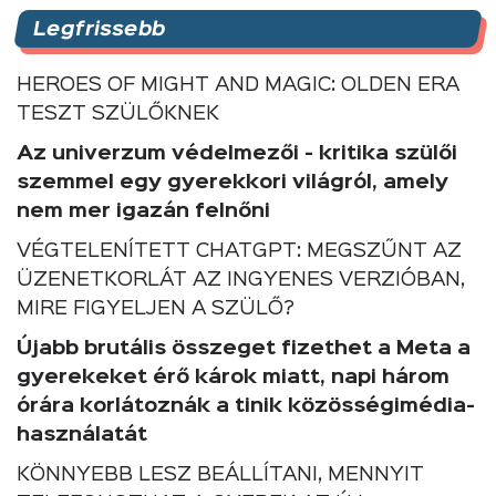
Legfrissebb
HEROES OF MIGHT AND MAGIC: OLDEN ERA
TESZT SZÜLŐKNEK
Az univerzum védelmezői - kritika szülői
szemmel egy gyerekkori világról, amely
nem mer igazán felnőni
VÉGTELENÍTETT CHATGPT: MEGSZŰNT AZ
ÜZENETKORLÁT AZ INGYENES VERZIÓBAN,
MIRE FIGYELJEN A SZÜLŐ?
Újabb brutális összeget fizethet a Meta a
gyerekeket érő károk miatt, napi három
órára korlátoznák a tinik közösségimédia-
használatát
KÖNNYEBB LESZ BEÁLLÍTANI, MENNYIT