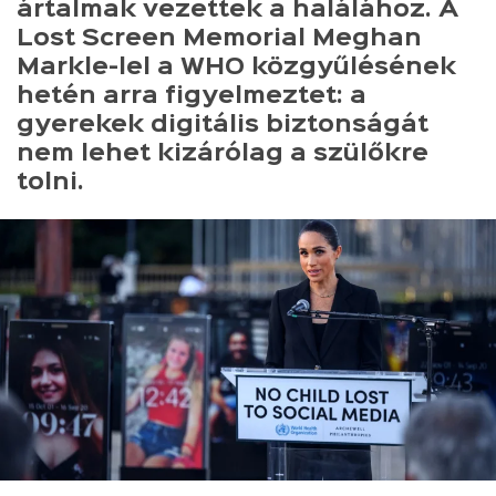
ártalmak vezettek a halálához. A
Lost Screen Memorial Meghan
Markle-lel a WHO közgyűlésének
hetén arra figyelmeztet: a
gyerekek digitális biztonságát
nem lehet kizárólag a szülőkre
tolni.