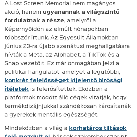
A Lost Screen Memorial nem magányos
akció, hanem
ugyanannak a világszintű
fordulatnak a része
, amelyről a
Képernyőidőn az elmúlt hónapokban
többször írtunk. Az Egyesült Államokban
június 23-ra újabb szenátusi meghallgatásra
hívták a Meta, az Alphabet, a TikTok és a
Snap vezetőit. Ez már önmagában jelzi a
politikai hangulatot, amelyet a legutóbbi,
konkrét felelősséget kijelentő bírósági
ítéletek
is felerősítettek. Eközben a
platformok mögött álló cégek vitatják, hogy
termékdizájnjukkal szándékosan károsítanák
a gyerekek mentális egészségét.
Mindeközben a világ a
korhatáros tiltások
felé mozdult el
, bár sok szakember szerint