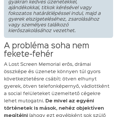
gyakran kedves üzenetekkel,
ajándékokkal, titkok kérésével vagy
fokozatos határátlépéssel indul, majd a
gyerek elszigeteléséhez, zsarolásához
vagy személyes találkozó
kierőszakolásához vezethet.
A probléma soha nem
fekete-fehér
A Lost Screen Memorial erős, drámai
összképe és üzenete könnyen túl gyors
következtetésre csábít: ötven elhunyt
gyerek, ötven telefonképernyő, vádlottként
a social felületeket üzemeltető cégekre
lehet mutogatni.
De mivel az egyéni
történetek is mások, nehéz objektíven
megítélni
(ahogy ezt egyébként sok szülő