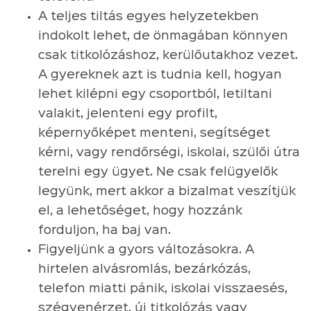
A teljes tiltás egyes helyzetekben
indokolt lehet, de önmagában könnyen
csak titkolózáshoz, kerülőutakhoz vezet.
A gyereknek azt is tudnia kell, hogyan
lehet kilépni egy csoportból, letiltani
valakit, jelenteni egy profilt,
képernyőképet menteni, segítséget
kérni, vagy rendőrségi, iskolai, szülői útra
terelni egy ügyet. Ne csak felügyelők
legyünk, mert akkor a bizalmat veszítjük
el, a lehetőséget, hogy hozzánk
forduljon, ha baj van.
Figyeljünk a gyors változásokra. A
hirtelen alvásromlás, bezárkózás,
telefon miatti pánik, iskolai visszaesés,
szégyenérzet, új titkolózás vagy