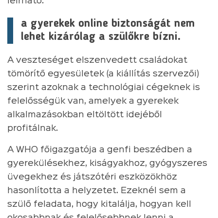
leírható:
a gyerekek online biztonságát nem
lehet kizárólag a szülőkre bízni.
A veszteséget elszenvedett családokat
tömörítő egyesületek (a kiállítás szervezői)
szerint azoknak a technológiai cégeknek is
felelősségük van, amelyek a gyerekek
alkalmazásokban eltöltött idejéből
profitálnak.
A WHO főigazgatója a genfi beszédben a
gyerekülésekhez, kiságyakhoz, gyógyszeres
üvegekhez és játszótéri eszközökhöz
hasonlította a helyzetet. Ezeknél sem a
szülő feladata, hogy kitalálja, hogyan kell
okosabbnak és felelősebbnek lenni a