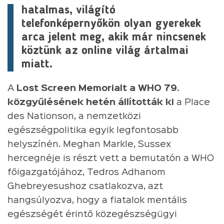
hatalmas, világító
telefonképernyőkön olyan gyerekek
arca jelent meg, akik már nincsenek
köztünk az online világ ártalmai
miatt.
A
Lost Screen Memorialt a WHO 79.
közgyűlésének hetén állították ki
a Place
des Nationson, a nemzetközi
egészségpolitika egyik legfontosabb
helyszínén. Meghan Markle, Sussex
hercegnéje is részt vett a bemutatón a WHO
főigazgatójához, Tedros Adhanom
Ghebreyesushoz csatlakozva, azt
hangsúlyozva, hogy a fiatalok mentális
egészségét érintő közegészségügyi