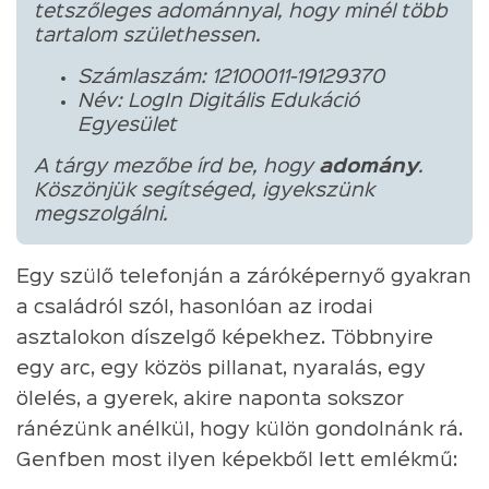
tetszőleges adománnyal, hogy minél több
tartalom születhessen.
Számlaszám: 12100011-19129370
Név: LogIn Digitális Edukáció
Egyesület
A tárgy mezőbe írd be, hogy
adomány
.
Köszönjük segítséged, igyekszünk
megszolgálni.
Egy szülő telefonján a záróképernyő gyakran
a családról szól, hasonlóan az irodai
asztalokon díszelgő képekhez. Többnyire
egy arc, egy közös pillanat, nyaralás, egy
ölelés, a gyerek, akire naponta sokszor
ránézünk anélkül, hogy külön gondolnánk rá.
Genfben most ilyen képekből lett emlékmű: