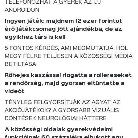
TELEFONOZHAT A GYEREK AZ ÚJ
ANDROIDON
Ingyen játék: majdnem 12 ezer forintot
érő játékcsomag jött ajándékba, de az
egyikhez társ is kell
5 FONTOS KÉRDÉS, AMI MEGMUTATJA, HOL
MEGY FÉLRE TELJESEN A KÖZÖSSÉGI MÉDIA
BETILTÁSA
Röhejes kaszással riogatta a rollereseket
a rendőrség, majd gyorsan eltüntette a
videót
TÉNYLEG FELGYORSÍTJÁK AZ AGYAT AZ
AKCIÓJÁTÉKOK? A GYORSABB VIZUÁLIS
DÖNTÉSEK NEUROLÓGIAI HÁTTERE
A közösségi oldalak gyerekvédelmi
funkcióinak 60 százaléka elbukott egy