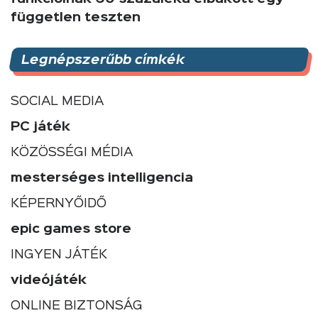
független teszten
Legnépszerűbb címkék
SOCIAL MEDIA
PC játék
KÖZÖSSÉGI MÉDIA
mesterséges intelligencia
KÉPERNYŐIDŐ
epic games store
INGYEN JÁTÉK
videójáték
ONLINE BIZTONSÁG