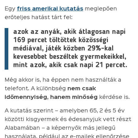
Egy
friss amerikai kutatás
meglepően
erőteljes hatást tárt fel:
azok az anyák, akik átlagosan napi
169 percet töltöttek közösségi
médiával, játék közben 29%-kal
kevesebbet beszéltek gyermekeikkel,
mint azok, akik csak napi 21 percet.
Még akkor is, ha éppen nem használták a
telefont. A különbség
nem csak
időmennyiség, hanem minőség
kérdése is.
A kutatás szerint – amelyben 65, 2 és 5 év
közötti kisgyermek és édesanyjuk vett részt
Alabamában – a képernyők más jellegű
használata, például az e-mailek ellenőrzése