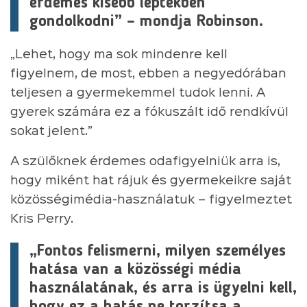
érdemes kisebb léptékben
gondolkodni” – mondja Robinson.
„Lehet, hogy ma sok mindenre kell
figyelnem, de most, ebben a negyedórában
teljesen a gyermekemmel tudok lenni. A
gyerek számára ez a fókuszált idő rendkívül
sokat jelent.”
A szülőknek érdemes odafigyelniük arra is,
hogy miként hat rájuk és gyermekeikre saját
közösségimédia-használatuk – figyelmeztet
Kris Perry.
„Fontos felismerni, milyen személyes
hatása van a közösségi média
használatának, és arra is ügyelni kell,
hogy ez a hatás ne torzítsa a