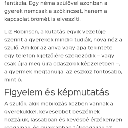
fantázia. Egy néma szülővel azonban a
gyerek nemcsak a szókincset, hanem a
kapcsolat örömét is elveszíti.
Liz Robinson, a kutatás egyik vezetője
szerint a gyerekek mindig tudják, hova néz a
szülő. Amikor az anya vagy apa tekintete
egy telefon kijelzőjére szegeződik – vagy
csak újra meg újra odaszökik képzeletben –,
a gyermek megtanulja: az eszköz fontosabb,
mint ő.
Figyelem és képmutatás
A szülők, akik mobilozás közben vannak a
gyerekükkel, kevesebbet beszélnek
hozzájuk, lassabban és kevésbé érzékenyen
reagálnak, és gyakrabban túlreagálják az