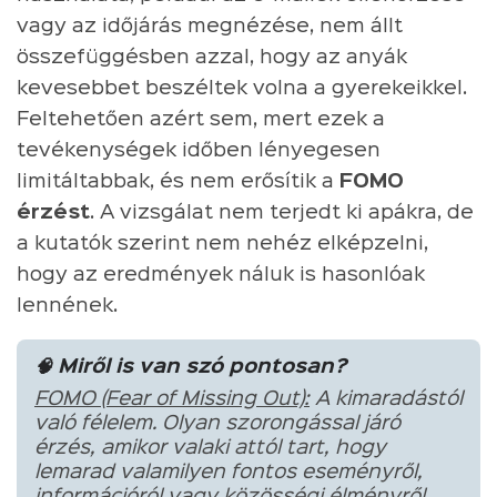
vagy az időjárás megnézése, nem állt
összefüggésben azzal, hogy az anyák
kevesebbet beszéltek volna a gyerekeikkel.
Feltehetően azért sem, mert ezek a
tevékenységek időben lényegesen
limitáltabbak, és nem erősítik a
FOMO
érzést
. A vizsgálat nem terjedt ki apákra, de
a kutatók szerint nem nehéz elképzelni,
hogy az eredmények náluk is hasonlóak
lennének.
🧠 Miről is van szó pontosan?
FOMO (Fear of Missing Out):
A kimaradástól
való félelem. Olyan szorongással járó
érzés, amikor valaki attól tart, hogy
lemarad valamilyen fontos eseményről,
információról vagy közösségi élményről,