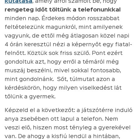
kutatása
, amely arról számolt be, hogy
rengeteg időt töltünk a telefonunkkal
minden nap. Érdekes módon rosszabbat
feltételezünk magunkról, mint amilyenek
vagyunk, de ettől még átlagosan közel napi
4 órán keresztül nézi a képernyőt egy fiatal-
felnőtt. Köztük sok friss szülő. Pont ezért
gondoltuk azt, hogy erről a témáról még
muszáj beszélni, mivel sokkal fontosabb,
mint gondolnánk. Sőt, túlmutat azon a
kérdéskörön, hogy milyen viselkedést lát
tőlünk a gyermek.
Képzeld el a következőt: a játszótérre induló
anya zsebében ott lapul a telefon. Nem
veszi elő, hiszen most tényleg a gyerekével
van. De ahogy a kisfiú lendül a hintában,