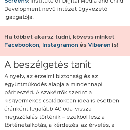
Screens
: Institute of Digital Media and Child
Development nevű intézet ügyvezető
igazgatója.
Ha többet akarsz tudni, kövess minket
Facebookon
,
Instagramon
és
Viberen
is!
A beszélgetés tanít
A nyelv, az érzelmi biztonság és az
együttműködés alapja a mindennapi
párbeszéd. A szakértők szerint a
kisgyermekes családokban ideális esetben
óránként legalább 40 oda-vissza
megszólalás történik – ezekből lesz a
történetalkotás, a kérdezés, az érvelés, a