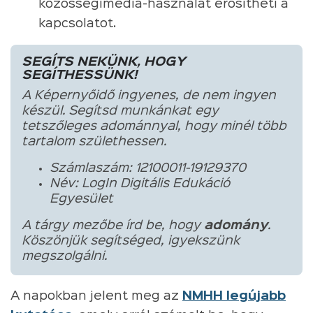
közösségimédia-használat erősítheti a
kapcsolatot.
SEGÍTS NEKÜNK, HOGY
SEGÍTHESSÜNK!
A Képernyőidő ingyenes, de nem ingyen
készül. Segítsd munkánkat egy
tetszőleges adománnyal, hogy minél több
tartalom születhessen.
Számlaszám: 12100011-19129370
Név: LogIn Digitális Edukáció
Egyesület
A tárgy mezőbe írd be, hogy
adomány
.
Köszönjük segítséged, igyekszünk
megszolgálni.
A napokban jelent meg az
NMHH legújabb