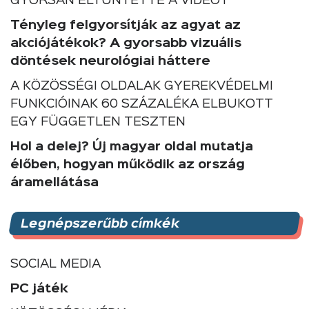
GYORSAN ELTÜNTETTE A VIDEÓT
Tényleg felgyorsítják az agyat az
akciójátékok? A gyorsabb vizuális
döntések neurológiai háttere
A KÖZÖSSÉGI OLDALAK GYEREKVÉDELMI
FUNKCIÓINAK 60 SZÁZALÉKA ELBUKOTT
EGY FÜGGETLEN TESZTEN
Hol a delej? Új magyar oldal mutatja
élőben, hogyan működik az ország
áramellátása
Legnépszerűbb címkék
SOCIAL MEDIA
PC játék