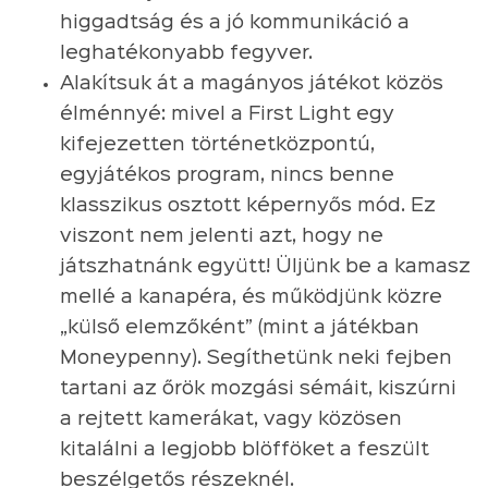
higgadtság és a jó kommunikáció a
leghatékonyabb fegyver.
Alakítsuk át a magányos játékot közös
élménnyé: mivel a First Light egy
kifejezetten történetközpontú,
egyjátékos program, nincs benne
klasszikus osztott képernyős mód. Ez
viszont nem jelenti azt, hogy ne
játszhatnánk együtt! Üljünk be a kamasz
mellé a kanapéra, és működjünk közre
„külső elemzőként” (mint a játékban
Moneypenny). Segíthetünk neki fejben
tartani az őrök mozgási sémáit, kiszúrni
a rejtett kamerákat, vagy közösen
kitalálni a legjobb blöfföket a feszült
beszélgetős részeknél.