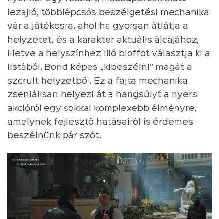
lezajló, többlépcsős beszélgetési mechanika
vár a játékosra, ahol ha gyorsan átlátja a
helyzetet, és a karakter aktuális álcájához,
illetve a helyszínhez illő blöfföt választja ki a
listából, Bond képes „kibeszélni” magát a
szorult helyzetből. Ez a fajta mechanika
zseniálisan helyezi át a hangsúlyt a nyers
akcióról egy sokkal komplexebb élményre,
amelynek fejlesztő hatásairól is érdemes
beszélnünk pár szót.