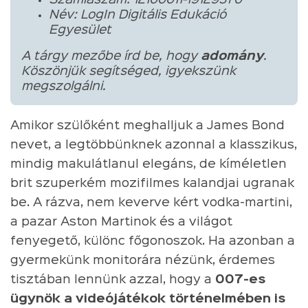
Név: LogIn Digitális Edukáció
Egyesület
A tárgy mezőbe írd be, hogy
adomány
.
Köszönjük segítséged, igyekszünk
megszolgálni.
Amikor szülőként meghalljuk a James Bond
nevet, a legtöbbünknek azonnal a klasszikus,
mindig makulátlanul elegáns, de kíméletlen
brit szuperkém mozifilmes kalandjai ugranak
be. A rázva, nem keverve kért vodka-martini,
a pazar Aston Martinok és a világot
fenyegető, különc főgonoszok. Ha azonban a
gyermekünk monitorára nézünk, érdemes
tisztában lennünk azzal, hogy a
007-es
ügynök a videójátékok történelmében is