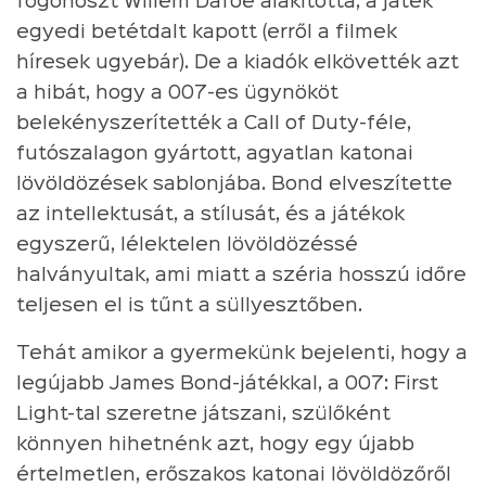
főgonoszt Willem Dafoe alakította, a játék
egyedi betétdalt kapott (erről a filmek
híresek ugyebár). De a kiadók elkövették azt
a hibát, hogy a 007-es ügynököt
belekényszerítették a Call of Duty-féle,
futószalagon gyártott, agyatlan katonai
lövöldözések sablonjába. Bond elveszítette
az intellektusát, a stílusát, és a játékok
egyszerű, lélektelen lövöldözéssé
halványultak, ami miatt a széria hosszú időre
teljesen el is tűnt a süllyesztőben.
Tehát amikor a gyermekünk bejelenti, hogy a
legújabb James Bond-játékkal, a 007: First
Light-tal szeretne játszani, szülőként
könnyen hihetnénk azt, hogy egy újabb
értelmetlen, erőszakos katonai lövöldözőről