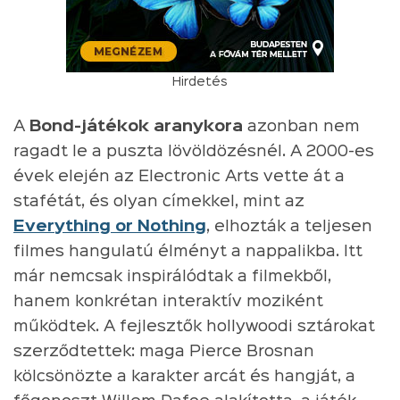
Hirdetés
A
Bond-játékok aranykora
azonban nem
ragadt le a puszta lövöldözésnél. A 2000-es
évek elején az Electronic Arts vette át a
stafétát, és olyan címekkel, mint az
Everything or Nothing
, elhozták a teljesen
filmes hangulatú élményt a nappalikba. Itt
már nemcsak inspirálódtak a filmekből,
hanem konkrétan interaktív moziként
működtek. A fejlesztők hollywoodi sztárokat
szerződtettek: maga Pierce Brosnan
kölcsönözte a karakter arcát és hangját, a