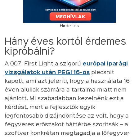
Hirdetés
Hány éves kortól érdemes
kipróbálni?
A 007: First Light a szigorú
európai iparági
vizsgálatok után PEGI 16-os
plecsnit
kapott, ami azt jelenti, hogy a használata 16
éven aluliak számára a tartalma miatt nem
ajánlott. Mi szabadabban kezelnénk ezt a
kérdést, mert a fejlesztők egyik
legfontosabb dizájndöntése az volt, hogy a
fegyveres erőszakot háttérbe szorítsák – a
szoftver konkrétan megtagadja a lőfegyver