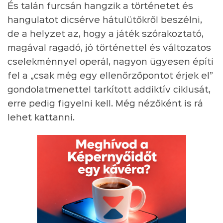
És talán furcsán hangzik a történetet és
hangulatot dicsérve hátulütőkről beszélni,
de a helyzet az, hogy a játék szórakoztató,
magával ragadó, jó történettel és változatos
cselekménnyel operál, nagyon ügyesen építi
fel a „csak még egy ellenőrzőpontot érjek el”
gondolatmenettel tarkított addiktív ciklusát,
erre pedig figyelni kell. Még nézőként is rá
lehet kattanni.