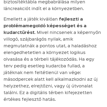
biztosítéktábla megbabrálása milyen
láncreakciót indít el a környezetben.
Emellett a játék kiválóan
fejleszti a
problémamegoldó képességet és a
kudarctűrést
. Mivel nincsenek a képernyőn
villogó, szájbarágós nyilak, amik
megmutatnák a pontos utat, a haladáshoz
elengedhetetlen a környezet logikus
olvasása és a térbeli tájékozódás. Ha egy
terv pedig esetleg kudarcba fullad, a
játéknak nem feltétlenül van vége:
másodpercek alatt kell alkalmazkodni az új
helyzethez, elrejtőzni, vagy új útvonalat
találni. Ez a digitális térben kifejezetten
értékes fejlesztő hatás.