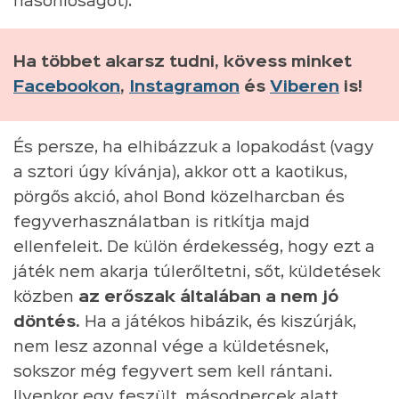
hasonlóságot).
Ha többet akarsz tudni, kövess minket
Facebookon
,
Instagramon
és
Viberen
is!
És persze, ha elhibázzuk a lopakodást (vagy
a sztori úgy kívánja), akkor ott a kaotikus,
pörgős akció, ahol Bond közelharcban és
fegyverhasználatban is ritkítja majd
ellenfeleit. De külön érdekesség, hogy ezt a
játék nem akarja túlerőltetni, sőt, küldetések
közben
az erőszak általában a nem jó
döntés.
Ha a játékos hibázik, és kiszúrják,
nem lesz azonnal vége a küldetésnek,
sokszor még fegyvert sem kell rántani.
Ilyenkor egy feszült, másodpercek alatt