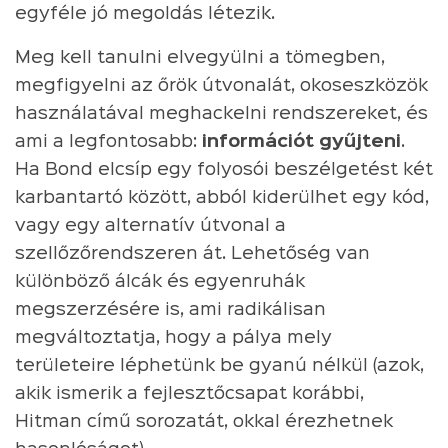
egyféle jó megoldás létezik.
Meg kell tanulni elvegyülni a tömegben,
megfigyelni az őrök útvonalát, okoseszközök
használatával meghackelni rendszereket, és
ami a legfontosabb:
információt gyűjteni
.
Ha Bond elcsíp egy folyosói beszélgetést két
karbantartó között, abból kiderülhet egy kód,
vagy egy alternatív útvonal a
szellőzőrendszeren át. Lehetőség van
különböző álcák és egyenruhák
megszerzésére is, ami radikálisan
megváltoztatja, hogy a pálya mely
területeire léphetünk be gyanú nélkül (azok,
akik ismerik a fejlesztőcsapat korábbi,
Hitman című sorozatát, okkal érezhetnek