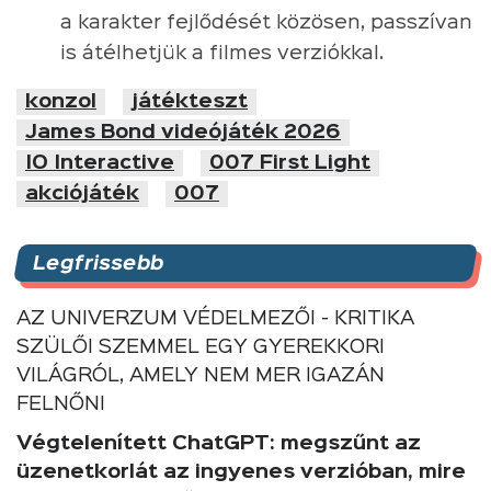
a karakter fejlődését közösen, passzívan
is átélhetjük a filmes verziókkal.
konzol
játékteszt
James Bond videójáték 2026
IO Interactive
007 First Light
akciójáték
007
Legfrissebb
AZ UNIVERZUM VÉDELMEZŐI - KRITIKA
SZÜLŐI SZEMMEL EGY GYEREKKORI
VILÁGRÓL, AMELY NEM MER IGAZÁN
FELNŐNI
Végtelenített ChatGPT: megszűnt az
üzenetkorlát az ingyenes verzióban, mire