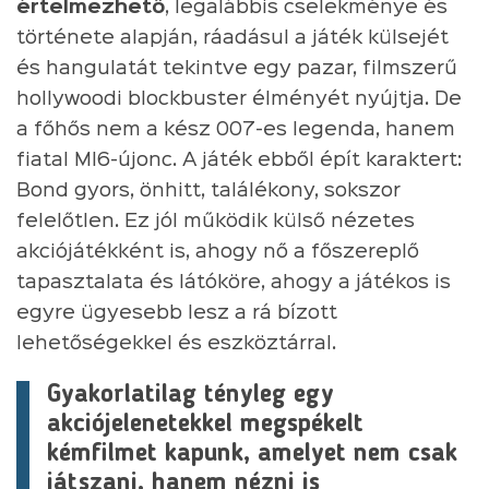
értelmezhető
, legalábbis cselekménye és
története alapján, ráadásul a játék külsejét
és hangulatát tekintve egy pazar, filmszerű
hollywoodi blockbuster élményét nyújtja. De
a főhős nem a kész 007-es legenda, hanem
fiatal MI6-újonc. A játék ebből épít karaktert:
Bond gyors, önhitt, találékony, sokszor
felelőtlen. Ez jól működik külső nézetes
akciójátékként is, ahogy nő a főszereplő
tapasztalata és látóköre, ahogy a játékos is
egyre ügyesebb lesz a rá bízott
lehetőségekkel és eszköztárral.
Gyakorlatilag tényleg egy
akciójelenetekkel megspékelt
kémfilmet kapunk, amelyet nem csak
játszani, hanem nézni is