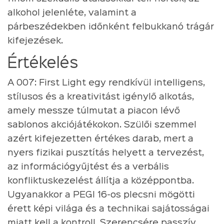
alkohol jelenléte, valamint a
párbeszédekben időnként felbukkanó trágár
kifejezések.
Értékelés
A 007: First Light egy rendkívül intelligens,
stílusos és a kreativitást igénylő alkotás,
amely messze túlmutat a piacon lévő
sablonos akciójátékokon. Szülői szemmel
azért kifejezetten értékes darab, mert a
nyers fizikai pusztítás helyett a tervezést,
az információgyűjtést és a verbális
konfliktuskezelést állítja a középpontba.
Ugyanakkor a PEGI 16-os plecsni mögötti
érett képi világa és a technikai sajátosságai
miatt kell a kontroll. Szerencsére passzív