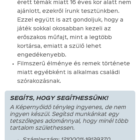
érett témák miatt 16 éves kor alatt nem
ajánlott, ezekről írunk tesztünkben.
Ezzel együtt is azt gondoljuk, hogy a
játék sokkal okosabban kezeli az
erőszakos műfajt, mint a legtöbb
kortársa, emiatt a szülő lehet
engedékenyebb.
Filmszerű élménye és remek története
miatt egyébként is alkalmas családi
szórakozásnak.
SEGÍTS, HOGY SEGÍTHESSÜNK!
A Képernyőidő tényleg ingyenes, de nem
ingyen készül. Segítsd munkánkat egy
tetszőleges adománnyal, hogy minél több
tartalom születhessen.
Számlaszám: 12100011-19129370