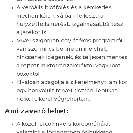
A verbális blöffölés és a kémkedés
mechanikája kiválóan fejleszti a
helyzetfelismerést, izgalmasabbá teszi
a játékot is.
Mivel szigorúan egyjátékos programról
van szó, nincs benne online chat,
nincsenek idegenek, és teljesen mentes
a rejtett mikrotranzakcióktól vagy loot
boxoktól.
Kiválóan adagolja a sikerélményt, amikor
egy bonyolult tervet tisztán, lebukás
nélkül sikerül végrehajtani.
Ami zavaró lehet:
A közelharcok nyers koreográfiája,
valamint a történetben felbukkanó