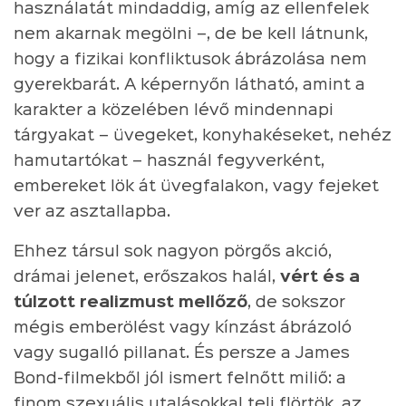
használatát mindaddig, amíg az ellenfelek
nem akarnak megölni –, de be kell látnunk,
hogy a fizikai konfliktusok ábrázolása nem
gyerekbarát. A képernyőn látható, amint a
karakter a közelében lévő mindennapi
tárgyakat – üvegeket, konyhakéseket, nehéz
hamutartókat – használ fegyverként,
embereket lök át üvegfalakon, vagy fejeket
ver az asztallapba.
Ehhez társul sok nagyon pörgős akció,
drámai jelenet, erőszakos halál,
vért és a
túlzott realizmust mellőző
, de sokszor
mégis emberölést vagy kínzást ábrázoló
vagy sugalló pillanat. És persze a James
Bond-filmekből jól ismert felnőtt miliő: a
finom szexuális utalásokkal teli flörtök, az