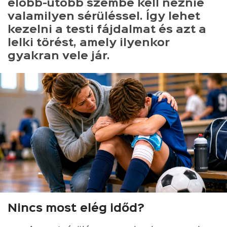
előbb-utóbb szembe kell néznie
valamilyen sérüléssel. Így lehet
kezelni a testi fájdalmat és azt a
lelki törést, amely ilyenkor
gyakran vele jár.
Nincs most elég időd?