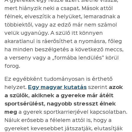
A gyerekek egy része azért sietne vissza,
mert hiányzik neki a csapat. Mások attól
félnek, elveszítik a helyüket, lemaradnak a
többiektől, vagy az edző már nem számol
velük ugyanúgy. A szülő itt könnyen
akaratlanul is ráerősíthet a nyomásra, főleg
ha minden beszélgetés a következő meccs,
a verseny vagy a „formába lendülés” körül
forog.
Ez egyébként tudományosan is érthető
helyzet.
Egy magyar kutatás
szerint
azok
a szülők, akiknek a gyereke már átélt
sportsérülést, nagyobb stresszt élnek
meg
a gyerek sportkarrierjével kapcsolatban.
Náluk erősebb a félelem attól is, hogy a
gyereket kevesebbet játszatják, elutasítják