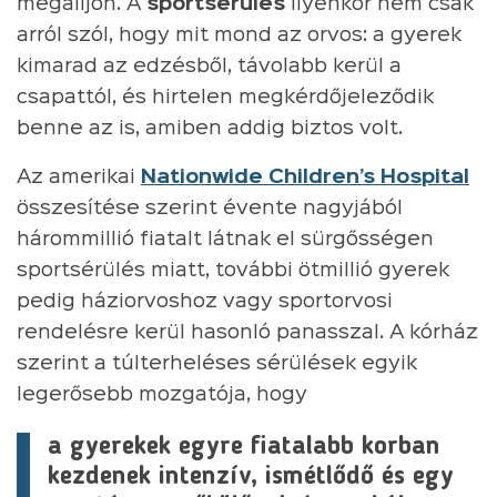
megálljon. A
sportsérülés
ilyenkor nem csak
arról szól, hogy mit mond az orvos: a gyerek
kimarad az edzésből, távolabb kerül a
csapattól, és hirtelen megkérdőjeleződik
benne az is, amiben addig biztos volt.
Az amerikai
Nationwide Children’s Hospital
összesítése szerint évente nagyjából
hárommillió fiatalt látnak el sürgősségen
sportsérülés miatt, további ötmillió gyerek
pedig háziorvoshoz vagy sportorvosi
rendelésre kerül hasonló panasszal. A kórház
szerint a túlterheléses sérülések egyik
legerősebb mozgatója, hogy
a gyerekek egyre fiatalabb korban
kezdenek intenzív, ismétlődő és egy