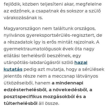
fejlődik, közben teljesíteni akar, megfelelne
az edzőnek, a csapatnak és sokszor a szülő
várakozásának is.
Magyarországon nem találtunk országos,
nyilvános gyereksportsérülés-regisztert, de
a részadatok így is erős mintát rajzolnak. A
gyermektraumatológusok évek óta nagy
ellátási terhelésről beszélnek, egy
utánpótlás-labdarúgásról szóló
hazai
kutatás
pedig azt mutatja, hogy a sérülések
jelentős része nem a meccsnap látványos
ütközéseiből, hanem
a mindennapi
edzésterhelésből, a növekedésből, a
posztspecifikus mozgásokból és a
túlterhelésből
áll össze.