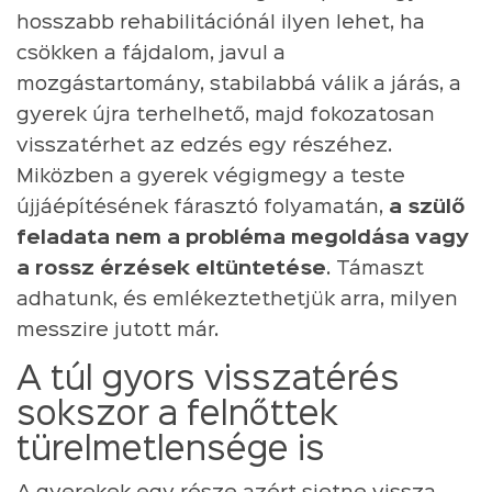
hosszabb rehabilitációnál ilyen lehet, ha
csökken a fájdalom, javul a
mozgástartomány, stabilabbá válik a járás, a
gyerek újra terhelhető, majd fokozatosan
visszatérhet az edzés egy részéhez.
Miközben a gyerek végigmegy a teste
újjáépítésének fárasztó folyamatán,
a szülő
feladata nem a probléma megoldása vagy
a rossz érzések eltüntetése
. Támaszt
adhatunk, és emlékeztethetjük arra, milyen
messzire jutott már.
A túl gyors visszatérés
sokszor a felnőttek
türelmetlensége is