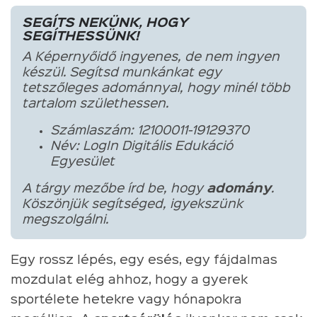
SEGÍTS NEKÜNK, HOGY
SEGÍTHESSÜNK!
A Képernyőidő ingyenes, de nem ingyen
készül. Segítsd munkánkat egy
tetszőleges adománnyal, hogy minél több
tartalom születhessen.
Számlaszám: 12100011-19129370
Név: LogIn Digitális Edukáció
Egyesület
A tárgy mezőbe írd be, hogy
adomány
.
Köszönjük segítséged, igyekszünk
megszolgálni.
Egy rossz lépés, egy esés, egy fájdalmas
mozdulat elég ahhoz, hogy a gyerek
sportélete hetekre vagy hónapokra