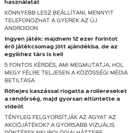
használatát
KÖNNYEBB LESZ BEÁLLÍTANI, MENNYIT
TELEFONOZHAT A GYEREK AZ ÚJ
ANDROIDON
Ingyen játék: majdnem 12 ezer forintot
érő játékcsomag jött ajándékba, de az
egyikhez társ is kell
5 FONTOS KÉRDÉS, AMI MEGMUTATJA, HOL
MEGY FÉLRE TELJESEN A KÖZÖSSÉGI MÉDIA
BETILTÁSA
Röhejes kaszással riogatta a rollereseket
a rendőrség, majd gyorsan eltüntette a
videót
TÉNYLEG FELGYORSÍTJÁK AZ AGYAT AZ
AKCIÓJÁTÉKOK? A GYORSABB VIZUÁLIS
DÖNTÉSEK NEUROLÓGIAI HÁTTERE