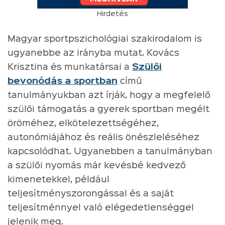
Hirdetés
Magyar sportpszichológiai szakirodalom is
ugyanebbe az irányba mutat. Kovács
Krisztina és munkatársai a
Szülői
bevonódás a sportban
című
tanulmányukban azt írják, hogy a megfelelő
szülői támogatás a gyerek sportban megélt
öröméhez, elkötelezettségéhez,
autonómiájához és reális önészleléséhez
kapcsolódhat. Ugyanebben a tanulmányban
a szülői nyomás már kevésbé kedvező
kimenetekkel, például
teljesítményszorongással és a saját
teljesítménnyel való elégedetlenséggel
jelenik meg.