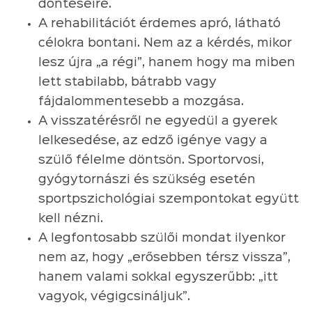
döntéseire.
A rehabilitációt érdemes apró, látható
célokra bontani. Nem az a kérdés, mikor
lesz újra „a régi”, hanem hogy ma miben
lett stabilabb, bátrabb vagy
fájdalommentesebb a mozgása.
A visszatérésről ne egyedül a gyerek
lelkesedése, az edző igénye vagy a
szülő félelme döntsön. Sportorvosi,
gyógytornászi és szükség esetén
sportpszichológiai szempontokat együtt
kell nézni.
A legfontosabb szülői mondat ilyenkor
nem az, hogy „erősebben térsz vissza”,
hanem valami sokkal egyszerűbb: „itt
vagyok, végigcsináljuk”.