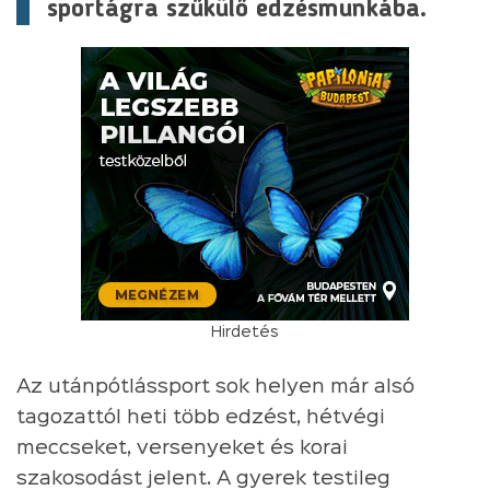
sportágra szűkülő edzésmunkába.
Hirdetés
Az utánpótlássport sok helyen már alsó
tagozattól heti több edzést, hétvégi
meccseket, versenyeket és korai
szakosodást jelent. A gyerek testileg