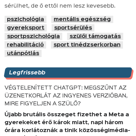
sérülhet, de ő ettől nem lesz kevesebb.
pszichológia
mentális egészség
gyereksport
sportsérülés
sportpszichológia
szülői támogatás
rehabilitáció
sport tinédzserkorban
utánpótlás
Legfrissebb
VÉGTELENÍTETT CHATGPT: MEGSZŰNT AZ
ÜZENETKORLÁT AZ INGYENES VERZIÓBAN,
MIRE FIGYELJEN A SZÜLŐ?
Újabb brutális összeget fizethet a Meta a
gyerekeket érő károk miatt, napi három
órára korlátoznák a tinik közösségimédia-