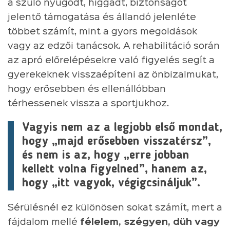
a szülő nyugodt, higgadt, biztonságot
jelentő támogatása és állandó jelenléte
többet számít, mint a gyors megoldások
vagy az edzői tanácsok. A rehabilitáció során
az apró előrelépésekre való figyelés segít a
gyerekeknek visszaépíteni az önbizalmukat,
hogy erősebben és ellenállóbban
térhessenek vissza a sportjukhoz.
Vagyis nem az a legjobb első mondat,
hogy „majd erősebben visszatérsz”,
és nem is az, hogy „erre jobban
kellett volna figyelned”, hanem az,
hogy „itt vagyok, végigcsináljuk”.
Sérülésnél ez különösen sokat számít, mert a
fájdalom mellé
félelem, szégyen, düh vagy