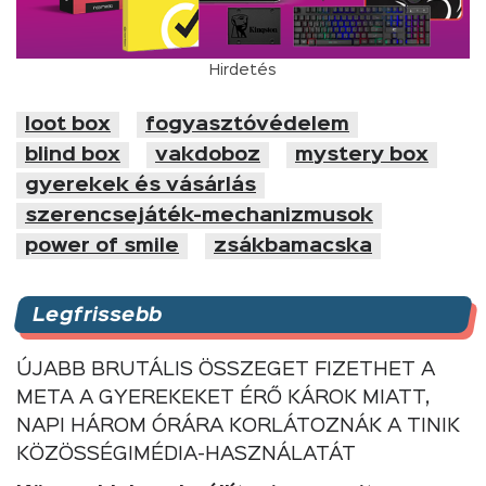
Hirdetés
loot box
fogyasztóvédelem
blind box
vakdoboz
mystery box
gyerekek és vásárlás
szerencsejáték-mechanizmusok
power of smile
zsákbamacska
Legfrissebb
ÚJABB BRUTÁLIS ÖSSZEGET FIZETHET A
META A GYEREKEKET ÉRŐ KÁROK MIATT,
NAPI HÁROM ÓRÁRA KORLÁTOZNÁK A TINIK
KÖZÖSSÉGIMÉDIA-HASZNÁLATÁT