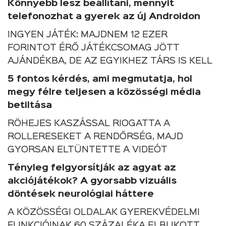
Könnyebb lesz beállítani, mennyit
telefonozhat a gyerek az új Androidon
INGYEN JÁTÉK: MAJDNEM 12 EZER
FORINTOT ÉRŐ JÁTÉKCSOMAG JÖTT
AJÁNDÉKBA, DE AZ EGYIKHEZ TÁRS IS KELL
5 fontos kérdés, ami megmutatja, hol
megy félre teljesen a közösségi média
betiltása
RÖHEJES KASZÁSSAL RIOGATTA A
ROLLERESEKET A RENDŐRSÉG, MAJD
GYORSAN ELTÜNTETTE A VIDEÓT
Tényleg felgyorsítják az agyat az
akciójátékok? A gyorsabb vizuális
döntések neurológiai háttere
A KÖZÖSSÉGI OLDALAK GYEREKVÉDELMI
FUNKCIÓINAK 60 SZÁZALÉKA ELBUKOTT