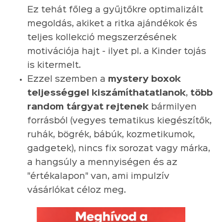
Ez tehát főleg a gyűjtőkre optimalizált
megoldás, akiket a ritka ajándékok és
teljes kollekció megszerzésének
motivációja hajt - ilyet pl. a Kinder tojás
is kitermelt.
Ezzel szemben a
mystery boxok
teljességgel kiszámíthatatlanok
,
több
random tárgyat rejtenek
bármilyen
forrásból (vegyes tematikus kiegészítők,
ruhák, bögrék, bábúk, kozmetikumok,
gadgetek), nincs fix sorozat vagy márka,
a hangsúly a mennyiségen és az
"értékalapon" van, ami impulzív
vásárlókat céloz meg.