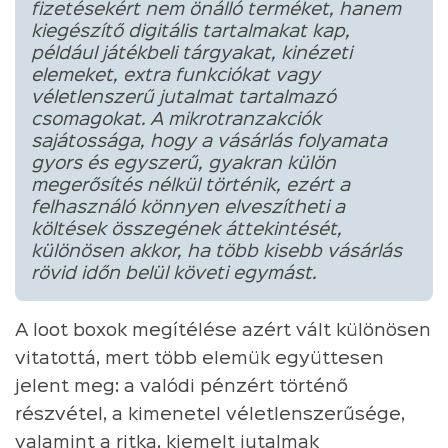
fizetésekért nem önálló terméket, hanem
kiegészítő digitális tartalmakat kap,
például játékbeli tárgyakat, kinézeti
elemeket, extra funkciókat vagy
véletlenszerű jutalmat tartalmazó
csomagokat. A mikrotranzakciók
sajátossága, hogy a vásárlás folyamata
gyors és egyszerű, gyakran külön
megerősítés nélkül történik, ezért a
felhasználó könnyen elveszítheti a
költések összegének áttekintését,
különösen akkor, ha több kisebb vásárlás
rövid időn belül követi egymást.
A loot boxok megítélése azért vált különösen
vitatottá, mert több elemük együttesen
jelent meg: a valódi pénzért történő
részvétel, a kimenetel véletlenszerűsége,
valamint a ritka, kiemelt jutalmak