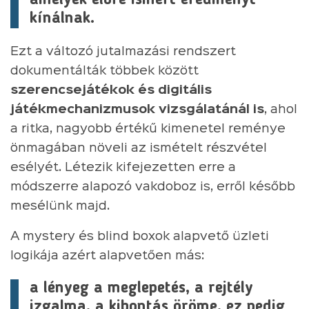
kínálnak.
Ezt a változó jutalmazási rendszert
dokumentálták többek között
szerencsejátékok és digitális
játékmechanizmusok vizsgálatánál is
, ahol
a ritka, nagyobb értékű kimenetel reménye
önmagában növeli az ismételt részvétel
esélyét. Létezik kifejezetten erre a
módszerre alapozó vakdoboz is, erről később
mesélünk majd.
A mystery és blind boxok alapvető üzleti
logikája azért alapvetően más:
a lényeg a meglepetés, a rejtély
izgalma, a kibontás öröme, ez pedig