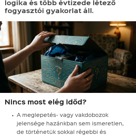
logika és több évtizede létező
fogyasztói gyakorlat áll.
Nincs most elég időd?
A meglepetés- vagy vakdobozok
jelensége hazánkban sem ismeretlen,
de történetük sokkal régebbi és