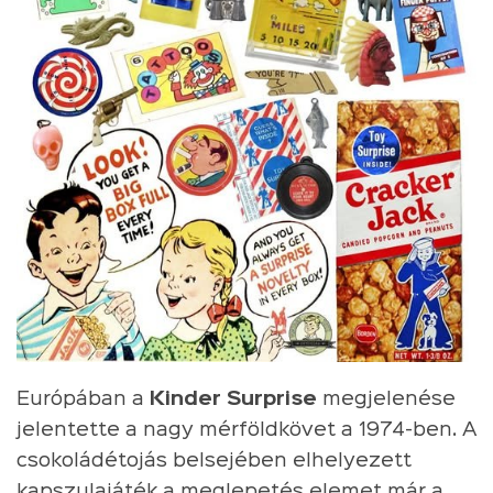
Európában a
Kinder Surprise
megjelenése
jelentette a nagy mérföldkövet a 1974-ben. A
csokoládétojás belsejében elhelyezett
kapszulajáték a meglepetés elemet már a