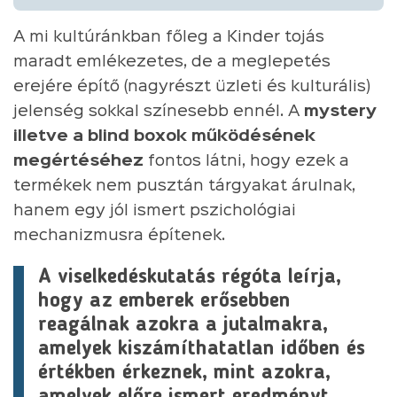
A mi kultúránkban főleg a Kinder tojás
maradt emlékezetes, de a meglepetés
erejére építő (nagyrészt üzleti és kulturális)
jelenség sokkal színesebb ennél. A
mystery
illetve a blind boxok működésének
megértéséhez
fontos látni, hogy ezek a
termékek nem pusztán tárgyakat árulnak,
hanem egy jól ismert pszichológiai
mechanizmusra építenek.
A viselkedéskutatás régóta leírja,
hogy az emberek erősebben
reagálnak azokra a jutalmakra,
amelyek kiszámíthatatlan időben és
értékben érkeznek, mint azokra,
amelyek előre ismert eredményt