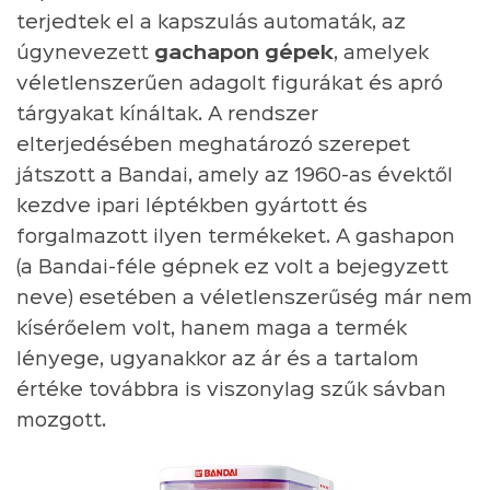
terjedtek el a kapszulás automaták, az
úgynevezett
gachapon gépek
, amelyek
véletlenszerűen adagolt figurákat és apró
tárgyakat kínáltak. A rendszer
elterjedésében meghatározó szerepet
játszott a Bandai, amely az 1960-as évektől
kezdve ipari léptékben gyártott és
forgalmazott ilyen termékeket. A gashapon
(a Bandai-féle gépnek ez volt a bejegyzett
neve) esetében a véletlenszerűség már nem
kísérőelem volt, hanem maga a termék
lényege, ugyanakkor az ár és a tartalom
értéke továbbra is viszonylag szűk sávban
mozgott.