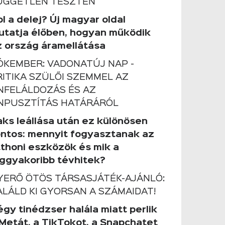
ÜGGETLEN TESZTEN
l a delej? Új magyar oldal
utatja élőben, hogyan működik
z ország áramellátása
ÓKEMBER: VADONATÚJ NAP -
RITIKA SZÜLŐI SZEMMEL AZ
NFELÁLDOZÁS ÉS AZ
NPUSZTÍTÁS HATÁRÁRÓL
aks leállása után ez különösen
ontos: mennyit fogyasztanak az
tthoni eszközök és mik a
eggyakoribb tévhitek?
YERŐ ÖTÖS TÁRSASJÁTÉK-AJÁNLÓ:
ALÁLD KI GYORSAN A SZÁMAIDAT!
gy tinédzser halála miatt perlik
 Metát, a TikTokot, a Snapchatet