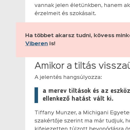
vannak jelen életünkben, hanem akt
érzelmeit és szokásait.
Ha többet akarsz tudni, kövess min
Viberen
is!
Amikor a tiltás vissza
A jelentés hangsúlyozza:
a merev tiltások és az eszköz
ellenkező hatást vált ki.
Tiffany Munzer, a Michigani Egyet
szakértője szerint ma már tudjuk, h
kifejezetten túlzott bevonódásra 