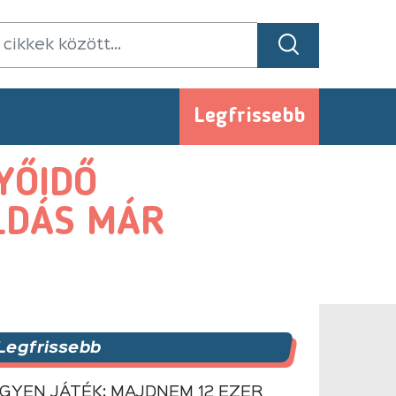
Legfrissebb
YŐIDŐ
LDÁS MÁR
Legfrissebb
NGYEN JÁTÉK: MAJDNEM 12 EZER