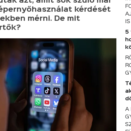
ák azt, amit sok szülő már
F
 képernyőhasználat kérdését
A
ekben mérni. De mit
IS
rtők?
5
h
k
R
R
G
T
a
d
A
G
S