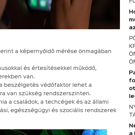
F
Ho
m
a
P
K
zerint a képernyőidő mérése önmagában
Ö
Ö
musokkal és értesítésekkel működő,
P
erekben van.
f
a beszélgetés védőfaktor lehet a
o
gra van szükség rendszerszinten.
l
ia a családok, a techcégek és az állami
N
ási, egészségügyi és szociális rendszerek
T
Né
a