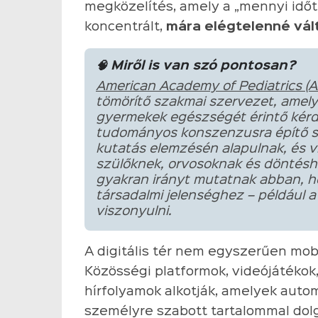
megközelítés, amely a „mennyi időt 
koncentrált,
mára elégtelenné vál
🧠 Miről is van szó pontosan?
American Academy of Pediatrics (A
tömörítő szakmai szervezet, amely
gyermekek egészségét érintő kér
tudományos konszenzusra építő sza
kutatás elemzésén alapulnak, és vi
szülőknek, orvosoknak és döntésh
gyakran irányt mutatnak abban, 
társadalmi jelenséghez – például 
viszonyulni.
A digitális tér nem egyszerűen mobi
Közösségi platformok, videójátékok
hírfolyamok alkotják, amelyek autom
személyre szabott tartalommal dol