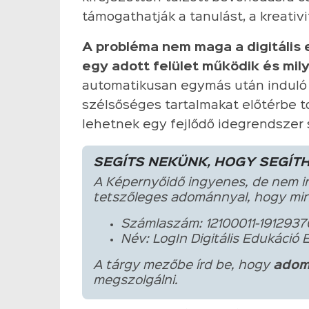
támogathatják a tanulást, a kreativi
A probléma nem maga a digitális
egy adott felület működik és mil
automatikusan egymás után induló v
szélsőséges tartalmakat előtérbe 
lehetnek egy fejlődő idegrendszer
SEGÍTS NEKÜNK, HOGY SEGÍT
A Képernyőidő ingyenes, de nem i
tetszőleges adománnyal, hogy min
Számlaszám: 12100011-1912937
Név: LogIn Digitális Edukáció 
A tárgy mezőbe írd be, hogy
adom
megszolgálni.