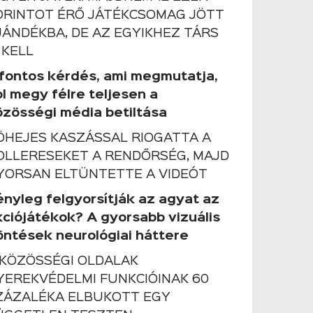
ORINTOT ÉRŐ JÁTÉKCSOMAG JÖTT
JÁNDÉKBA, DE AZ EGYIKHEZ TÁRS
 KELL
 fontos kérdés, ami megmutatja,
ol megy félre teljesen a
özösségi média betiltása
ÖHEJES KASZÁSSAL RIOGATTA A
OLLERESEKET A RENDŐRSÉG, MAJD
YORSAN ELTÜNTETTE A VIDEÓT
ényleg felgyorsítják az agyat az
kciójátékok? A gyorsabb vizuális
öntések neurológiai háttere
 KÖZÖSSÉGI OLDALAK
YEREKVÉDELMI FUNKCIÓINAK 60
ZÁZALÉKA ELBUKOTT EGY