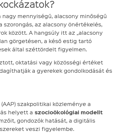
 kockázatok?
 a nagy mennyiségű, alacsony minőségű
 a szorongás, az alacsony önértékelés,
ok között. A hangsúly itt az „alacsony
an görgetésen, a késő estig tartó
sek által széttördelt figyelmen.
tott, oktatási vagy közösségi értéket
zdagíthatják a gyerekek gondolkodását és
(AAP) szakpolitikai közleménye a
ás helyett a
szocioökológiai modellt
mzőit, gondozók hatását, a digitális
szereket veszi figyelembe.