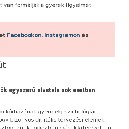
ívan formálják a gyerek figyelmét,
ket
Facebookon
,
Instagramon
és
üt
ök egyszerű elvétele sok esetben
em kórházának gyermekpszichológiai
ogy bizonyos digitális tervezési elemek
ösztönöznek, miközben mások kifejezetten