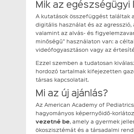
Mik az egészségügyi
A kutatások összefüggést találtak
digitális használat és az agresszió,
valamint az alvás- és figyelemzavar
minőségű” használaton van: a céltal
videófogyasztáson vagy az értesíté
Ezzel szemben a tudatosan kiválasz
hordozó tartalmak kifejezetten ga
társas kapcsolatait.
Mi az új ajánlás?
Az American Academy of Pediatrics 
hagyományos képernyőidő-korlátoz
vezetné be
, amely a gyermek jelle
ökoszisztémát és a társadalmi rend