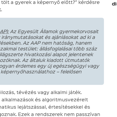
tölt a gyerek a képernyő előtt?” kérdésre
di
t
.
AP):
Az Egyesült Államok gyermekorvosait
 iránymutatásokat és ajánlásokat ad ki a
désekben. Az AAP nem hatóság, hanem
kmai testület: állásfoglalásai több száz
lágszerte hivatkozási alapot jelentenek
ozóknak. Az általuk kiadott útmutatók
hogyan érdemes egy új egészségügyi vagy
a képernyőhasználathoz – felelősen
lozás, tévézés vagy alkalmi játék.
, alkalmazások és algoritmusvezérelt
atikus lejátszással, értesítésekkel és
goznak. Ezek a rendszerek nem passzívan