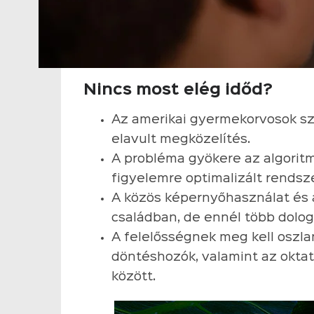
Nincs most elég időd?
Az amerikai gyermekorvosok s
elavult megközelítés.
A probléma gyökere az algorit
figyelemre optimalizált rendsz
A közös képernyőhasználat és 
családban, de ennél több dolo
A felelősségnek meg kell oszlan
döntéshozók, valamint az oktat
között.