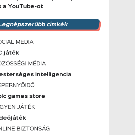
s a YouTube-ot
Legnépszerűbb címkék
OCIAL MEDIA
C játék
ÖZÖSSÉGI MÉDIA
esterséges intelligencia
ÉPERNYŐIDŐ
pic games store
NGYEN JÁTÉK
ideójáték
NLINE BIZTONSÁG