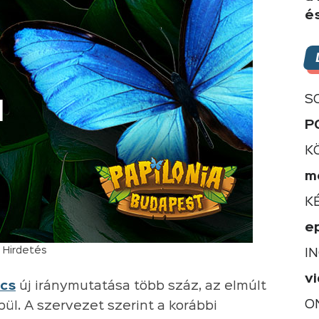
é
S
P
K
m
K
e
Hirdetés
I
v
ics
új iránymutatása több száz, az elmúlt
O
ül. A szervezet szerint a korábbi