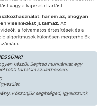
tást vagy a kapcsolattartást.
 eszközhasználat, hanem az, ahogyan
yen viselkedést jutalmaz.
Az
ideók, a folyamatos értesítések és a
toló algoritmusok különösen megterhelők
 számára.
HESSÜNK!
ngyen készül. Segítsd munkánkat egy
él több tartalom születhessen.
0
Egyesület
ány
. Köszönjük segítséged, igyekszünk