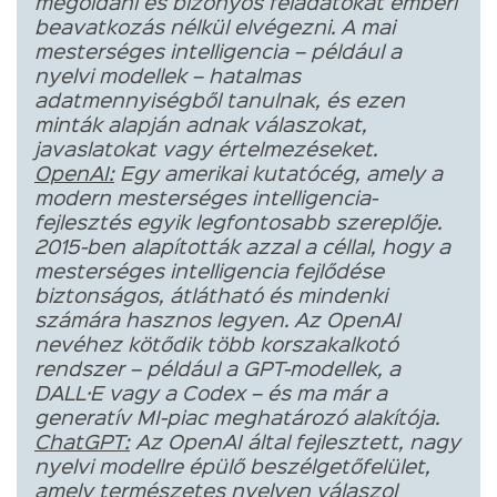
megoldani és bizonyos feladatokat emberi
beavatkozás nélkül elvégezni. A mai
mesterséges intelligencia – például a
nyelvi modellek – hatalmas
adatmennyiségből tanulnak, és ezen
minták alapján adnak válaszokat,
javaslatokat vagy értelmezéseket.
OpenAI:
Egy amerikai kutatócég, amely a
modern mesterséges intelligencia-
fejlesztés egyik legfontosabb szereplője.
2015-ben alapították azzal a céllal, hogy a
mesterséges intelligencia fejlődése
biztonságos, átlátható és mindenki
számára hasznos legyen. Az OpenAI
nevéhez kötődik több korszakalkotó
rendszer – például a GPT-modellek, a
DALL·E vagy a Codex – és ma már a
generatív MI-piac meghatározó alakítója.
ChatGPT:
Az OpenAI által fejlesztett, nagy
nyelvi modellre épülő beszélgetőfelület,
amely természetes nyelven válaszol