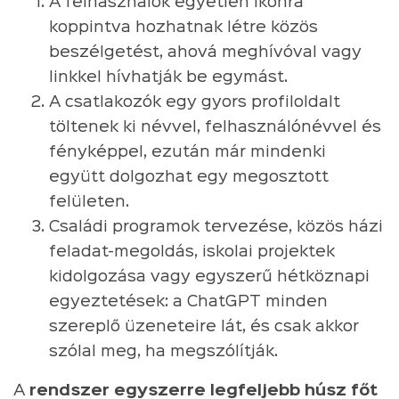
A felhasználók egyetlen ikonra
koppintva hozhatnak létre közös
beszélgetést, ahová meghívóval vagy
linkkel hívhatják be egymást.
A csatlakozók egy gyors profiloldalt
töltenek ki névvel, felhasználónévvel és
fényképpel, ezután már mindenki
együtt dolgozhat egy megosztott
felületen.
Családi programok tervezése, közös házi
feladat-megoldás, iskolai projektek
kidolgozása vagy egyszerű hétköznapi
egyeztetések: a ChatGPT minden
szereplő üzeneteire lát, és csak akkor
szólal meg, ha megszólítják.
A
rendszer egyszerre legfeljebb húsz főt