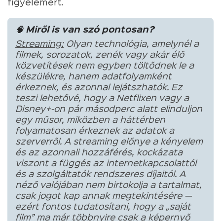
figyelemért.
🧠 Miről is van szó pontosan?
Streaming:
Olyan technológia, amelynél a
filmek, sorozatok, zenék vagy akár élő
közvetítések nem egyben töltődnek le a
készülékre, hanem adatfolyamként
érkeznek, és azonnal lejátszhatók. Ez
teszi lehetővé, hogy a Netflixen vagy a
Disney+-on pár másodperc alatt elinduljon
egy műsor, miközben a háttérben
folyamatosan érkeznek az adatok a
szerverről. A streaming előnye a kényelem
és az azonnali hozzáférés, kockázata
viszont a függés az internetkapcsolattól
és a szolgáltatók rendszeres díjaitól. A
néző valójában nem birtokolja a tartalmat,
csak jogot kap annak megtekintésére —
ezért fontos tudatosítani, hogy a „saját
film” ma már többnyire csak a képernyő