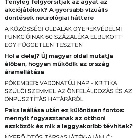
Tényleg felgyorsítják az agyat az
akciójátékok? A gyorsabb vizuális
döntések neurológiai háttere
A KÖZÖSSÉGI OLDALAK GYEREKVÉDELMI
FUNKCIÓINAK 60 SZÁZALÉKA ELBUKOTT
EGY FÜGGETLEN TESZTEN
Hol a delej? Új magyar oldal mutatja
élőben, hogyan működik az ország
áramellátása
PÓKEMBER: VADONATÚJ NAP - KRITIKA
SZÜLŐI SZEMMEL AZ ÖNFELÁLDOZÁS ÉS AZ
ÖNPUSZTÍTÁS HATÁRÁRÓL
Paks leállása után ez különösen fontos:
mennyit fogyasztanak az otthoni
eszközök és mik a leggyakoribb tévhitek?
NYERŐ ÖTÖS TÁRSASJÁTÉK-AJÁNLÓ: