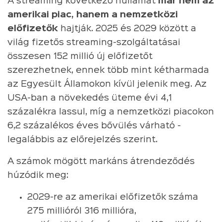
A streaming következő hullámát
már nem az
amerikai piac, hanem a nemzetközi
előfizetők
hajtják. 2025 és 2029 között a
világ fizetős streaming-szolgáltatásai
összesen 152 millió új előfizetőt
szerezhetnek, ennek több mint kétharmada
az Egyesült Államokon kívül jelenik meg. Az
USA-ban a növekedés üteme évi 4,1
százalékra lassul, míg a nemzetközi piacokon
6,2 százalékos éves bővülés várható -
legalábbis az előrejelzés szerint.
A számok mögött markáns átrendeződés
húzódik meg:
2029-re az amerikai előfizetők száma
275 millióról 316 millióra,