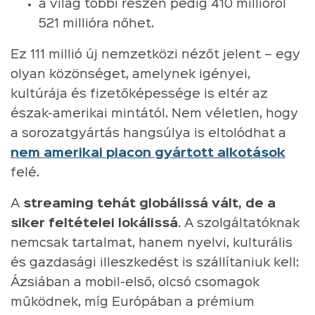
a világ többi részén pedig 410 millióról
521 millióra nőhet.
Ez 111 millió új nemzetközi nézőt jelent – egy
olyan közönséget, amelynek igényei,
kultúrája és fizetőképessége is eltér az
észak-amerikai mintától. Nem véletlen, hogy
a sorozatgyártás hangsúlya is eltolódhat a
nem amerikai piacon gyártott alkotások
felé.
A
streaming tehát globálissá vált, de a
siker feltételei lokálissá
. A szolgáltatóknak
nemcsak tartalmat, hanem nyelvi, kulturális
és gazdasági illeszkedést is szállítaniuk kell:
Ázsiában a mobil-első, olcsó csomagok
működnek, míg Európában a prémium