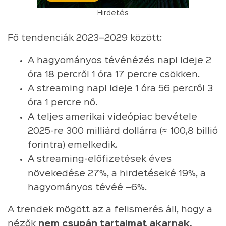
Hirdetés
Fő tendenciák 2023–2029 között:
A hagyományos tévénézés napi ideje 2
óra 18 percről 1 óra 17 percre csökken.
A streaming napi ideje 1 óra 56 percről 3
óra 1 percre nő.
A teljes amerikai videópiac bevétele
2025-re 300 milliárd dollárra (≈ 100,8 billió
forintra) emelkedik.
A streaming-előfizetések éves
növekedése 27%, a hirdetéseké 19%, a
hagyományos tévéé –6%.
A trendek mögött az a felismerés áll, hogy a
nézők
nem csupán tartalmat akarnak,