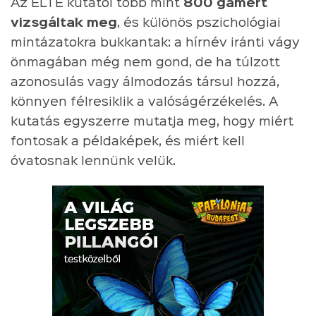
Az ELTE kutatói több mint
800 gamert
vizsgáltak meg
, és különös pszichológiai
mintázatokra bukkantak: a hírnév iránti vágy
önmagában még nem gond, de ha túlzott
azonosulás vagy álmodozás társul hozzá,
könnyen félresiklik a valóságérzékelés. A
kutatás egyszerre mutatja meg, hogy miért
fontosak a példaképek, és miért kell
óvatosnak lennünk velük.