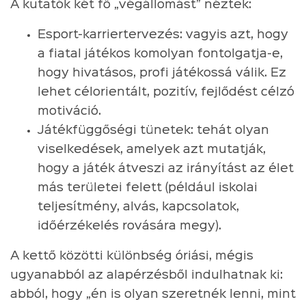
A kutatók két fő „végállomást” néztek:
Esport-karriertervezés: vagyis azt, hogy
a fiatal játékos komolyan fontolgatja-e,
hogy hivatásos, profi játékossá válik. Ez
lehet célorientált, pozitív, fejlődést célzó
motiváció.
Játékfüggőségi tünetek: tehát olyan
viselkedések, amelyek azt mutatják,
hogy a játék átveszi az irányítást az élet
más területei felett (például iskolai
teljesítmény, alvás, kapcsolatok,
időérzékelés rovására megy).
A kettő közötti különbség óriási, mégis
ugyanabból az alapérzésből indulhatnak ki:
abból, hogy „én is olyan szeretnék lenni, mint