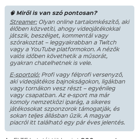
🧠 Miről is van szó pontosan?
Streamer:
Olyan online tartalomkészítő, aki
élőben közvetíti, ahogy videojátékokkal
játszik, beszélget, kommentál vagy
szórakoztat – leggyakrabban a Twitch
vagy a YouTube platformokon. A nézők
valós időben követhetik a műsorát,
gyakran chatelhetnek is vele.
E-sportoló:
Profi vagy félprofi versenyző,
aki videojátékos bajnokságokon, ligákban
vagy tornákon vesz részt – egyénileg
vagy csapatban. Az e-sport ma már
komoly nemzetközi iparág, a sikeres
játékosokat szponzorok támogatják, és
sokan teljes állásban űzik. A magyar
piacról itt található egy pár éves jelentés.