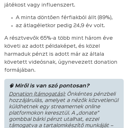
játékost vagy influenszert.
A minta döntően férfiakból állt (89%),
az átlagéletkor pedig 24,9 év volt.
A résztvevők 65%-a több mint három éve
követi az adott példaképet, és közel
harmaduk pénzt is adott már az általa
követett videósnak, úgynevezett donation
formájában.
🧠 Miről is van szó pontosan?
Donation (támogatás):
Önkéntes pénzbeli
hozzájárulás, amelyet a nézők közvetlenül
küldhetnek egy streamernek online
platformokon keresztül. A „donate”
gombbal bárki pénzt utalhat, ezzel
támogatva a tartalomkészítő munkáját –