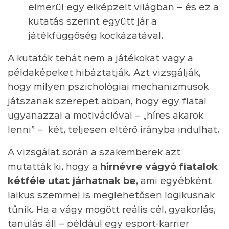
elmerül egy elképzelt világban – és ez a
kutatás szerint együtt jár a
játékfüggőség kockázatával.
A kutatók tehát nem a játékokat vagy a
példaképeket hibáztatják. Azt vizsgálják,
hogy milyen pszichológiai mechanizmusok
játszanak szerepet abban, hogy egy fiatal
ugyanazzal a motivációval – „híres akarok
lenni” – két, teljesen eltérő irányba indulhat.
A vizsgálat során a szakemberek azt
mutatták ki, hogy a
hírnévre vágyó fiatalok
kétféle utat járhatnak be
, ami egyébként
laikus szemmel is meglehetősen logikusnak
tűnik. Ha a vágy mögött reális cél, gyakorlás,
tanulás áll – például egy esport-karrier