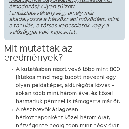
Maladaptive daydreaming (túlzásba vitt
álmodozás):
Olyan túlzott
fantáziatevékenység, amely már
akadályozza a hétköznapi működést, mint
a tanulás, a társas kapcsolatok vagy a
valósággal való kapcsolat.
Mit mutattak az
eredmények?
A kutatásban részt vevő több mint 800
játékos mind meg tudott nevezni egy
olyan példaképet, akit régóta követ –
sokan több mint három éve, és közel
harmaduk pénzzel is támogatta már őt.
A résztvevők átlagosan
hétköznaponként közel három órát,
hétvégente pedig több mint négy órát