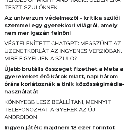
HEROES OF MIGHT AND MAGIC: OLDEN ERA
TESZT SZÜLŐKNEK
Az univerzum védelmezői - kritika szülői
szemmel egy gyerekkori világról, amely
nem mer igazán felnőni
VÉGTELENÍTETT CHATGPT: MEGSZŰNT AZ
ÜZENETKORLÁT AZ INGYENES VERZIÓBAN,
MIRE FIGYELJEN A SZÜLŐ?
Újabb brutális összeget fizethet a Meta a
gyerekeket érő károk miatt, napi három
órára korlátoznák a tinik közösségimédia-
használatát
KÖNNYEBB LESZ BEÁLLÍTANI, MENNYIT
TELEFONOZHAT A GYEREK AZ ÚJ
ANDROIDON
Ingyen játék: majdnem 12 ezer forintot