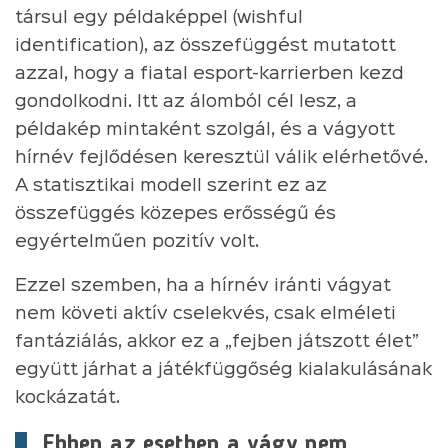
társul egy példaképpel (wishful
identification), az összefüggést mutatott
azzal, hogy a fiatal esport-karrierben kezd
gondolkodni. Itt az álomból cél lesz, a
példakép mintaként szolgál, és a vágyott
hírnév fejlődésen keresztül válik elérhetővé.
A statisztikai modell szerint ez az
összefüggés közepes erősségű és
egyértelműen pozitív volt.
Ezzel szemben, ha a hírnév iránti vágyat
nem követi aktív cselekvés, csak elméleti
fantáziálás, akkor ez a „fejben játszott élet”
együtt járhat a játékfüggőség kialakulásának
kockázatát.
Ebben az esetben a vágy nem