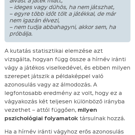
alvást a játék miatt,
– ideges vagy dühös, ha nem játszhat,
– egyre több időt tölt a játékkal, de már
nem igazán élvezi,
– nem tudja abbahagyni, akkor sem, ha
próbálja.
A kutatás statisztikai elemzése azt
vizsgálta, hogyan függ össze a hírnév iránti
vágy a játékos viselkedével, és ebben milyen
szerepet játszik a példaképpel való
azonosulás vagy az álmodozás. A
legfontosabb eredmény az volt, hogy ez a
vágyakozás két teljesen különböző irányba
vezethet – attól függően,
milyen
pszichológiai folyamatok
társulnak hozzá.
Ha a hírnév iránti vágyhoz erős azonosulás