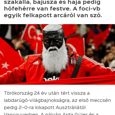
szakálla, bajusza és haja pedig
hófehérre van festve. A foci-vb
egyik felkapott arcáról van szó.
Törökország 24 év után tért vissza a
labdarúgó-világbajnokságra, az első meccsén
pedig 2–0-ra kikapott Ausztráliától
Vancouverben. A pályán Arda Güler és a