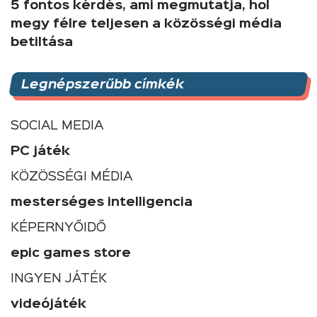
5 fontos kérdés, ami megmutatja, hol
megy félre teljesen a közösségi média
betiltása
Legnépszerűbb címkék
SOCIAL MEDIA
PC játék
KÖZÖSSÉGI MÉDIA
mesterséges intelligencia
KÉPERNYŐIDŐ
epic games store
INGYEN JÁTÉK
videójáték