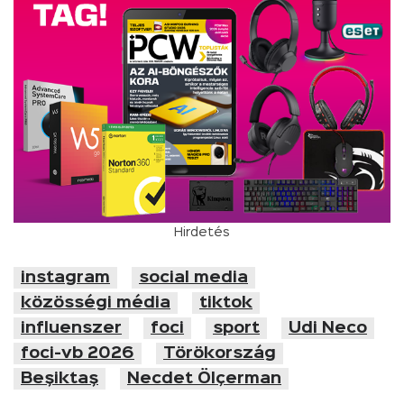
Hirdetés
instagram
social media
közösségi média
tiktok
influenszer
foci
sport
Udi Neco
foci-vb 2026
Törökország
Beşiktaş
Necdet Ölçerman