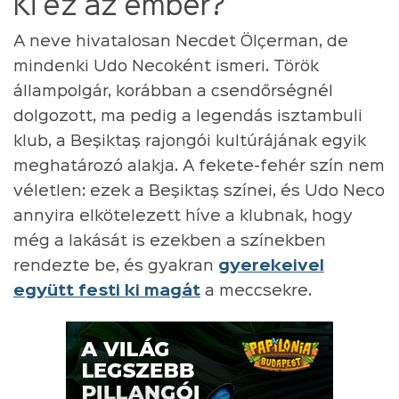
Ki ez az ember?
A neve hivatalosan Necdet Ölçerman, de
mindenki Udo Necoként ismeri. Török
állampolgár, korábban a csendőrségnél
dolgozott, ma pedig a legendás isztambuli
klub, a Beşiktaş rajongói kultúrájának egyik
meghatározó alakja. A fekete-fehér szín nem
véletlen: ezek a Beşiktaş színei, és Udo Neco
annyira elkötelezett híve a klubnak, hogy
még a lakását is ezekben a színekben
rendezte be, és gyakran
gyerekeivel
együtt festi ki magát
a meccsekre.