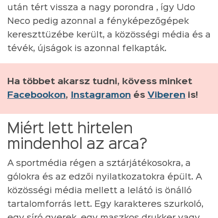
után tért vissza a nagy porondra , így Udo
Neco pedig azonnal a fényképezőgépek
kereszttüzébe került, a közösségi média és a
tévék, újságok is azonnal felkapták.
Ha többet akarsz tudni, kövess minket
Facebookon
,
Instagramon
és
Viberen
is!
Miért lett hirtelen
mindenhol az arca?
A sportmédia régen a sztárjátékosokra, a
gólokra és az edzői nyilatkozatokra épült. A
közösségi média mellett a lelátó is önálló
tartalomforrás lett. Egy karakteres szurkoló,
egy síró gyerek, egy maszkos drukker vagy