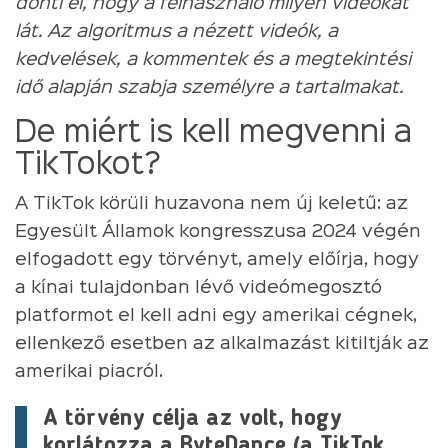
dönti el, hogy a felhasználó milyen videókat
lát. Az algoritmus a nézett videók, a
kedvelések, a kommentek és a megtekintési
idő alapján szabja személyre a tartalmakat.
De miért is kell megvenni a
TikTokot?
A TikTok körüli huzavona nem új keletű: az
Egyesült Államok kongresszusa 2024 végén
elfogadott egy törvényt, amely előírja, hogy
a kínai tulajdonban lévő videómegosztó
platformot el kell adni egy amerikai cégnek,
ellenkező esetben az alkalmazást kitiltják az
amerikai piacról.
A törvény célja az volt, hogy
korlátozza a ByteDance (a TikTok