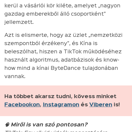
kerül a vásárlói kör kiléte, amelyet „nagyon
gazdag emberekből álló csoportként”
jellemzett.
Azt is elismerte, hogy az üzlet „nemzetközi
szempontból érzékeny”, és Kína is
beleszólhat, hiszen a TikTok működéséhez
használt algoritmus, adatbázisok és know-
how mind a kínai ByteDance tulajdonában
vannak.
Ha többet akarsz tudni, kövess minket
Facebookon
,
Instagramon
és
Viberen
is!
🧠 Miről is van szó pontosan?