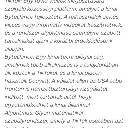
TikTok: Egy
rövid videók megosztására
szolgáló közösségi platform, amelyet a kínai
ByteDance fejlesztett. A felhasználók zenés,
vicces vagy informatív videókat készíthetnek,
és a rendszer algoritmusa személyre szabott
tartalmakat ajánl a korábbi érdeklődésünk
alapján.
ByteDance:
Egy kínai technológiai cég,
amelynek több alkalmazás is a tulajdonában
áll, köztük a TikTokot és a kínai piacon
használt Douyint. A vállalat ellen az USA több
fronton is nemzetbiztonsági vizsgálatot
indított, mert tartanak attól, hogy
együttműködhet a kínai állammal.
Algoritmus:
Olyan matematikai
szabályrendszer, amely a TikTok esetében azt