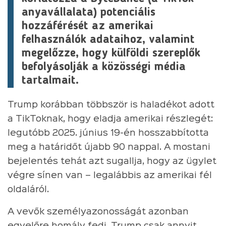
anyavállalata) potenciális
hozzáférését az amerikai
felhasználók adataihoz, valamint
megelőzze, hogy külföldi szereplők
befolyásolják a közösségi média
tartalmait.
Trump korábban többször is haladékot adott
a TikToknak, hogy eladja amerikai részlegét:
legutóbb 2025. június 19-én hosszabbította
meg a határidőt újabb 90 nappal. A mostani
bejelentés tehát azt sugallja, hogy az ügylet
végre sínen van – legalábbis az amerikai fél
oldaláról.
A vevők személyazonosságát azonban
egyelőre homály fedi. Trump csak annyit