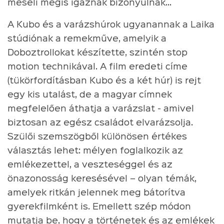
meséli mégis igaznak bizonyulnak...
A Kubo és a varázshúrok ugyanannak a Laika
stúdiónak a remekműve, amelyik a
Doboztrollokat készítette, szintén stop
motion technikával. A film eredeti címe
(tükörfordításban Kubo és a két húr) is rejt
egy kis utalást, de a magyar címnek
megfelelően áthatja a varázslat - amivel
biztosan az egész családot elvarázsolja.
Szülői szemszögből különösen értékes
választás lehet: mélyen foglalkozik az
emlékezettel, a veszteséggel és az
önazonosság keresésével – olyan témák,
amelyek ritkán jelennek meg bátorítva
gyerekfilmként is. Emellett szép módon
mutatja be, hogy a történetek és az emlékek