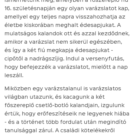
ismerhetünk meg, amelyben a főszereplő fiú
16. születésnapján egy olyan varázslatot kap,
amellyel egy teljes napra visszahozhatja az
életbe kiskorában meghalt édesapjukat. A
mulatságos kalandok ott és azzal kezdődnek,
amikor a varázslat nem sikerül egészében,
és így a két fiú megkapja édesapjukat -
cipőtől a nadrágszíjig. Indul a versenyfutás,
hogy befejezzék a varázslatot, mielőtt a nap
leszáll.
Miközben egy varázstalanul is varázslatos
világban utazunk, és kacagunk a két
főszereplő csetlő-botló kalandjain, izgulunk
értük, hogy erőfeszítéseik ne legyenek hiába
- és a történet több fordulat után megindító
tanulsággal zárul. A családi kötelékekről