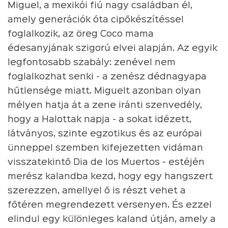
Miguel, a mexikói fiú nagy családban él,
amely generációk óta cipőkészítéssel
foglalkozik, az öreg Coco mama
édesanyjának szigorú elvei alapján. Az egyik
legfontosabb szabály: zenével nem
foglalkozhat senki - a zenész dédnagyapa
hűtlensége miatt. Miguelt azonban olyan
mélyen hatja át a zene iránti szenvedély,
hogy a Halottak napja - a sokat idézett,
látványos, szinte egzotikus és az európai
ünneppel szemben kifejezetten vidáman
visszatekintő Dia de los Muertos - estéjén
merész kalandba kezd, hogy egy hangszert
szerezzen, amellyel ő is részt vehet a
főtéren megrendezett versenyen. És ezzel
elindul egy különleges kaland útján, amely a