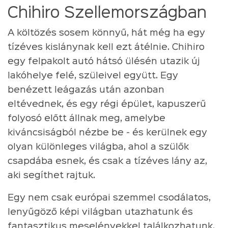
Chihiro Szellemországban
A költözés sosem könnyű, hát még ha egy
tízéves kislánynak kell ezt átélnie. Chihiro
egy felpakolt autó hátsó ülésén utazik új
lakóhelye felé, szüleivel együtt. Egy
benézett leágazás után azonban
eltévednek, és egy régi épület, kapuszerű
folyosó előtt állnak meg, amelybe
kiváncsiságból nézbe be - és kerülnek egy
olyan különleges világba, ahol a szülők
csapdába esnek, és csak a tízéves lány az,
aki segíthet rajtuk.
Egy nem csak európai szemmel csodálatos,
lenyűgöző képi világban utazhatunk és
fantasztikus meselényekkel találkozhatunk,