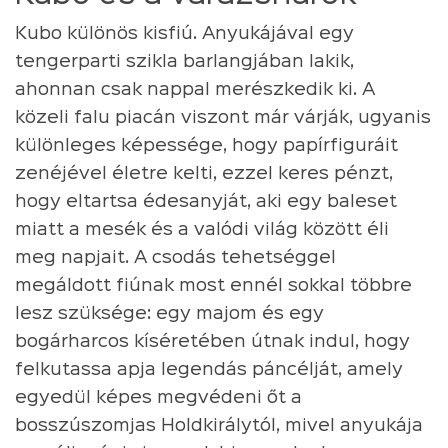
Kubo különös kisfiú. Anyukájával egy
tengerparti szikla barlangjában lakik,
ahonnan csak nappal merészkedik ki. A
közeli falu piacán viszont már várják, ugyanis
különleges képessége, hogy papírfiguráit
zenéjével életre kelti, ezzel keres pénzt,
hogy eltartsa édesanyját, aki egy baleset
miatt a mesék és a valódi világ között éli
meg napjait. A csodás tehetséggel
megáldott fiúnak most ennél sokkal többre
lesz szüksége: egy majom és egy
bogárharcos kíséretében útnak indul, hogy
felkutassa apja legendás páncélját, amely
egyedül képes megvédeni őt a
bosszúszomjas Holdkirálytól, mivel anyukája