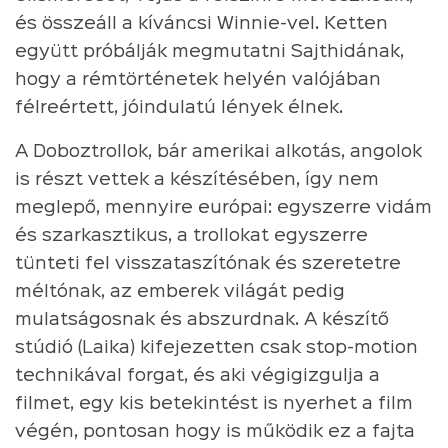
és összeáll a kíváncsi Winnie-vel. Ketten
együtt próbálják megmutatni Sajthidának,
hogy a rémtörténetek helyén valójában
félreértett, jóindulatú lények élnek.
A Doboztrollok, bár amerikai alkotás, angolok
is részt vettek a készítésében, így nem
meglepő, mennyire európai: egyszerre vidám
és szarkasztikus, a trollokat egyszerre
tünteti fel visszataszítónak és szeretetre
méltónak, az emberek világát pedig
mulatságosnak és abszurdnak. A készítő
stúdió (Laika) kifejezetten csak stop-motion
technikával forgat, és aki végigizgulja a
filmet, egy kis betekintést is nyerhet a film
végén, pontosan hogy is működik ez a fajta