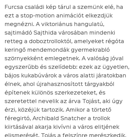
Furcsa családi kép tárul a szemünk elé, ha
ezt a stop-motion animációt elkezdjük
megnézni. A viktoriánus hangulatú,
sajtimádó Sajthida városában mindenki
retteg a doboztrolloktól, amelyeket régóta
keringő mendemondák gyermekrabló
szörnyekként emlegetnek. A valóság jóval
egyszerűbb és szelídebb: ezek az ügyetlen,
bájos kukabúvárok a város alatti járatokban
élnek, ahol újrahasznosított tárgyakból
építenek különös szerkezeteket, és
szeretettel nevelik az árva Tojást, aki úgy
érzi, közéjük tartozik. Amikor a törtető
féregirtó, Archibald Snatcher a trollok
kiirtásával akarja kivívni a város elitjének
elismerését, Tojás a felszínre merészkedik,