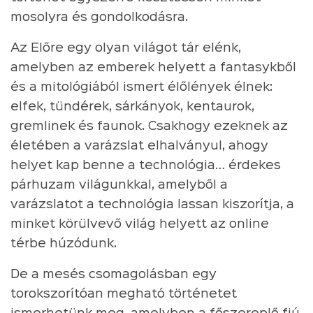
mosolyra és gondolkodásra.
Az Előre egy olyan világot tár elénk,
amelyben az emberek helyett a fantasykből
és a mitológiából ismert élőlények élnek:
elfek, tündérek, sárkányok, kentaurok,
gremlinek és faunok. Csakhogy ezeknek az
életében a varázslat elhalványul, ahogy
helyet kap benne a technológia… érdekes
párhuzam világunkkal, amelyből a
varázslatot a technológia lassan kiszorítja, a
minket körülvevő világ helyett az online
térbe húzódunk.
De a mesés csomagolásban egy
torokszorítóan megható történetet