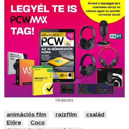
Hirdetés
animációs film
rajzfilm
család
Előre
Coco