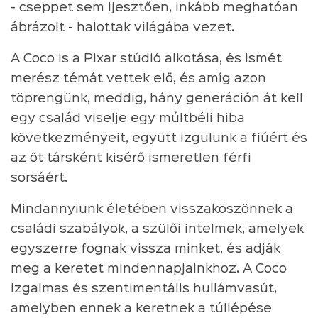
- cseppet sem ijesztően, inkább meghatóan
ábrázolt - halottak világába vezet.
A Coco is a Pixar stúdió alkotása, és ismét
merész témát vettek elő, és amíg azon
töprengünk, meddig, hány generáción át kell
egy család viselje egy múltbéli hiba
következményeit, együtt izgulunk a fiúért és
az őt társként kisérő ismeretlen férfi
sorsáért.
Mindannyiunk életében visszaköszönnek a
családi szabályok, a szülői intelmek, amelyek
egyszerre fognak vissza minket, és adják
meg a keretet mindennapjainkhoz. A Coco
izgalmas és szentimentális hullámvasút,
amelyben ennek a keretnek a túllépése