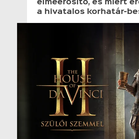
elmeerősítő, és miért é
a hivatalos korhatár-be