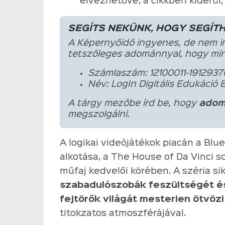
élvezhetővé, a cikkben kiderül, 
SEGÍTS NEKÜNK, HOGY SEGÍT
A Képernyőidő ingyenes, de nem i
tetszőleges adománnyal, hogy min
Számlaszám: 12100011-1912937
Név: LogIn Digitális Edukáció 
A tárgy mezőbe írd be, hogy
adom
megszolgálni.
A logikai videójátékok piacán a Bl
alkotása, a The House of Da Vinci s
műfaj kedvelői körében. A széria si
szabadulószobák feszültségét és
fejtörők világát mesterien ötvözi
titokzatos atmoszférájával.