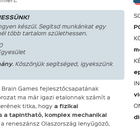
miért.
S
HESSÜNK!
ngyen készül. Segítsd munkánkat egy
P
él több tartalom születhessen.
K
0
m
Egyesület
K
ány
. Köszönjük segítséged, igyekszünk
e
I
ue Brain Games fejlesztőcsapatának
v
orozat ma már igazi etalonnak számít a
O
kerének titka, hogy
a fizikai
 a tapintható, komplex mechanikai
di
a reneszánsz Olaszország lenyűgöző,