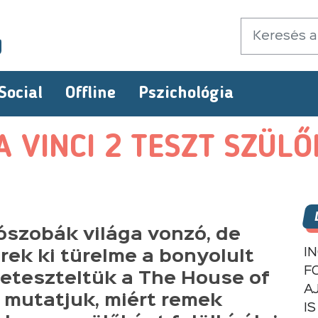
Social
Offline
Pszichológia
A VINCI 2 TESZT SZÜL
szobák világa vonzó, de
I
rek ki türelme a bonyolult
F
eteszteltük a The House of
A
: mutatjuk, miért remek
IS