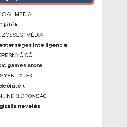
OCIAL MEDIA
C játék
ÖZÖSSÉGI MÉDIA
esterséges intelligencia
ÉPERNYŐIDŐ
pic games store
NGYEN JÁTÉK
ideójáték
NLINE BIZTONSÁG
gitális nevelés