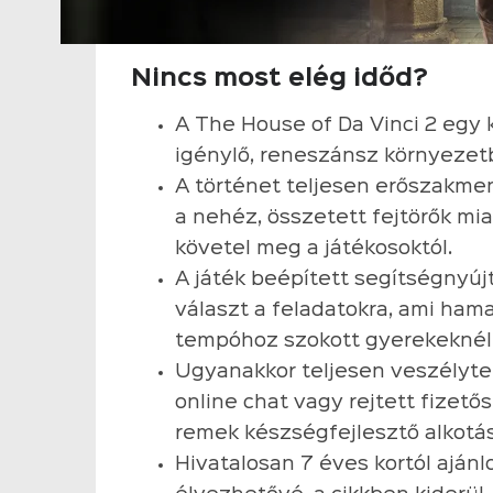
Nincs most elég időd?
A The House of Da Vinci 2 egy 
igénylő, reneszánsz környezetb
A történet teljesen erőszakme
a nehéz, összetett fejtörők mi
követel meg a játékosoktól.
A játék beépített segítségnyú
választ a feladatokra, ami hama
tempóhoz szokott gyerekeknél
Ugyanakkor teljesen veszélyte
online chat vagy rejtett fizető
remek készségfejlesztő alkotás
Hivatalosan 7 éves kortól ajánl