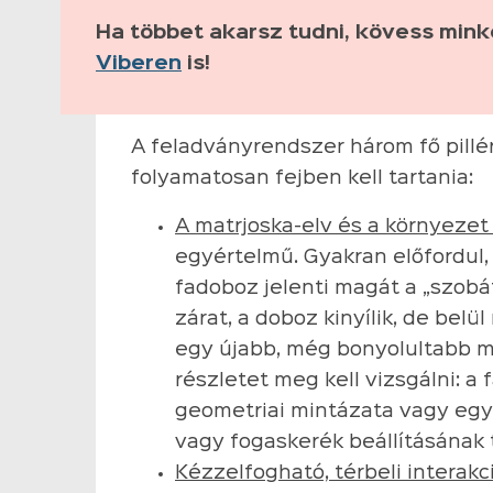
Ha többet akarsz tudni, kövess min
Viberen
is!
A feladványrendszer három fő pillé
folyamatosan fejben kell tartania:
A matrjoska-elv és a környezet
egyértelmű. Gyakran előfordul,
fadoboz jelenti magát a „szob
zárat, a doboz kinyílik, de bel
egy újabb, még bonyolultabb 
részletet meg kell vizsgálni: a
geometriai mintázata vagy egy
vagy fogaskerék beállításának ti
Kézzelfogható, térbeli interakci