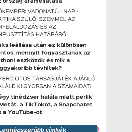
z ország áramellátása
ÓKEMBER: VADONATÚJ NAP -
RITIKA SZÜLŐI SZEMMEL AZ
NFELÁLDOZÁS ÉS AZ
NPUSZTÍTÁS HATÁRÁRÓL
aks leállása után ez különösen
ontos: mennyit fogyasztanak az
tthoni eszközök és mik a
eggyakoribb tévhitek?
YERŐ ÖTÖS TÁRSASJÁTÉK-AJÁNLÓ:
ALÁLD KI GYORSAN A SZÁMAIDAT!
gy tinédzser halála miatt perlik
 Metát, a TikTokot, a Snapchatet
s a YouTube-ot
Legnépszerűbb címkék