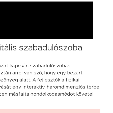
itális szabadulószoba
rozat kapcsán szabadulószobás
ztán arról van szó, hogy egy bezárt
szőnyeg alatt. A fejlesztők a fizikai
vását egy interaktív, háromdimenziós térbe
észen másfajta gondolkodásmódot követel