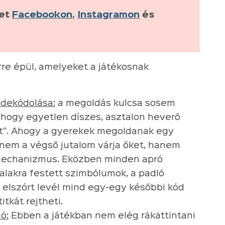
ket
Facebookon
,
Instagramon
és
rre épül, amelyeket a játékosnak
 dekódolása:
a megoldás kulcsa sosem
 hogy egyetlen díszes, asztalon heverő
át”. Ahogy a gyerekek megoldanak egy
ül nem a végső jutalom várja őket, hanem
mechanizmus. Eközben minden apró
 falakra festett szimbólumok, a padló
 elszórt levél mind egy-egy későbbi kód
tkát rejtheti.
ó:
Ebben a játékban nem elég rákattintani