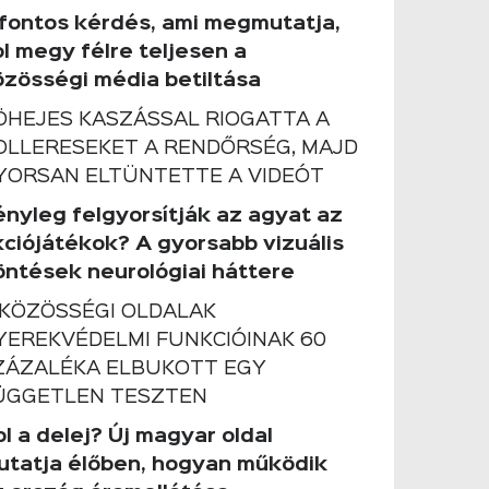
 fontos kérdés, ami megmutatja,
ol megy félre teljesen a
özösségi média betiltása
ÖHEJES KASZÁSSAL RIOGATTA A
OLLERESEKET A RENDŐRSÉG, MAJD
YORSAN ELTÜNTETTE A VIDEÓT
ényleg felgyorsítják az agyat az
kciójátékok? A gyorsabb vizuális
öntések neurológiai háttere
 KÖZÖSSÉGI OLDALAK
YEREKVÉDELMI FUNKCIÓINAK 60
ZÁZALÉKA ELBUKOTT EGY
ÜGGETLEN TESZTEN
l a delej? Új magyar oldal
utatja élőben, hogyan működik