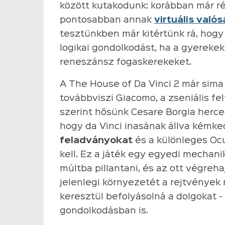
között kutakodunk: korábban már rés
pontosabban annak
virtuális való
tesztünkben már kitértünk rá, hogy
logikai gondolkodást, ha a gyerekek 
reneszánsz fogaskerekeket.
A The House of Da Vinci 2 már sima
továbbviszi Giacomo, a zseniális fel
szerint hősünk Cesare Borgia herce
hogy da Vinci inasának állva kémk
feladványokat
és a különleges Oc
kell. Ez a játék egy egyedi mechani
múltba pillantani, és az ott végreha
jelenlegi környezetét a rejtvények
keresztül befolyásolná a dolgokat -
gondolkodásban is.