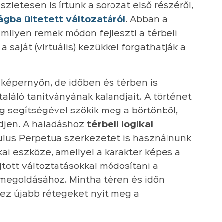
zletesen is írtunk a sorozat első részéről,
ságba ültetett változatáról
. Abban a
 milyen remek módon fejleszti a térbeli
a saját (virtuális) kezükkel forgathatják a
 képernyőn, de időben és térben is
találó tanítványának kalandjait. A történet
g segítségével szökik meg a börtönből,
edjen. A haladáshoz
térbeli logikai
ulus Perpetua szerkezetet is használnunk
kai eszköze, amellyel a karakter képes a
jtott változtatásokkal módosítani a
 megoldásához. Mintha téren és időn
 ez újabb rétegeket nyit meg a