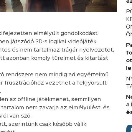
a
P
K
Ö
kifejezetten elmélyült gondolkodást
Ö
en játszódó 3D-s logikai videójáték.
P
ntes és nem tartalmaz trágár nyelvezetet,
f
att azonban komoly türelmet és kitartást
o
l
jtó rendszere nem mindig ad egyértelmű
N
r frusztrációhoz vezethet a felgyorsult
T
.
Né
len az offline játékmenet, semmilyen
a
s tartalom nem zavarja az elmélyülést, és
é
ról van szó.
ott, szerintünk csak később válik