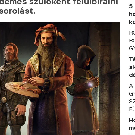
rdemes szülőként felülbírálni
5
sorolást.
h
k
R
R
G
T
a
d
A
G
S
F
Ho
m