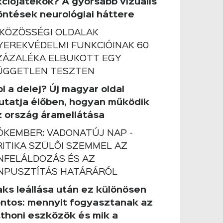
kciójátékok? A gyorsabb vizuális
öntések neurológiai háttere
 KÖZÖSSÉGI OLDALAK
YEREKVÉDELMI FUNKCIÓINAK 60
ZÁZALÉKA ELBUKOTT EGY
ÜGGETLEN TESZTEN
l a delej? Új magyar oldal
utatja élőben, hogyan működik
z ország áramellátása
ÓKEMBER: VADONATÚJ NAP -
RITIKA SZÜLŐI SZEMMEL AZ
NFELÁLDOZÁS ÉS AZ
NPUSZTÍTÁS HATÁRÁRÓL
aks leállása után ez különösen
ontos: mennyit fogyasztanak az
tthoni eszközök és mik a