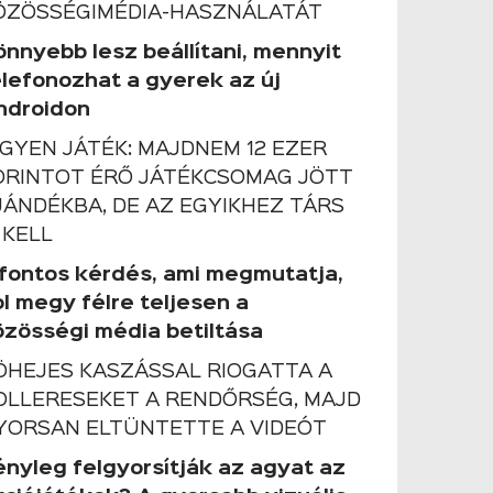
ÖZÖSSÉGIMÉDIA-HASZNÁLATÁT
önnyebb lesz beállítani, mennyit
elefonozhat a gyerek az új
ndroidon
NGYEN JÁTÉK: MAJDNEM 12 EZER
ORINTOT ÉRŐ JÁTÉKCSOMAG JÖTT
JÁNDÉKBA, DE AZ EGYIKHEZ TÁRS
 KELL
 fontos kérdés, ami megmutatja,
ol megy félre teljesen a
özösségi média betiltása
ÖHEJES KASZÁSSAL RIOGATTA A
OLLERESEKET A RENDŐRSÉG, MAJD
YORSAN ELTÜNTETTE A VIDEÓT
ényleg felgyorsítják az agyat az