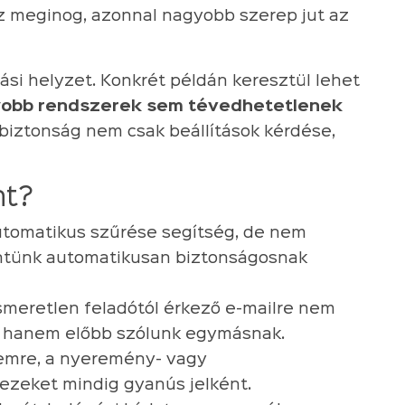
ez meginog, azonnal nagyobb szerep jut az
lási helyzet. Konkrét példán keresztül lehet
yobb rendszerek sem tévedhetetlenek
 biztonság nem csak beállítások kérdése,
nt?
utomatikus szűrése segítség, de nem
intünk automatikusan biztonságosnak
smeretlen feladótól érkező e-mailre nem
, hanem előbb szólunk egymásnak.
nemre, a nyeremény- vagy
 ezeket mindig gyanús jelként.