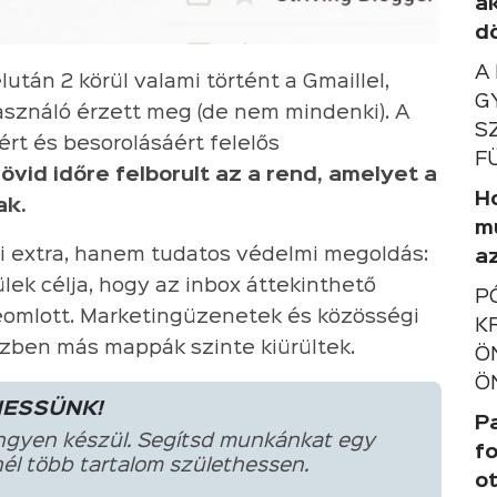
a
d
A
után 2 körül valami történt a Gmaillel,
G
asználó érzett meg (de nem mindenki). A
S
rt és besorolásáért felelős
F
rövid időre felborult az a rend, amelyet a
Ho
ak.
m
 extra, hanem tudatos védelmi megoldás:
a
lek célja, hogy az inbox áttekinthető
P
eomlott. Marketingüzenetek és közösségi
K
közben más mappák szinte kiürültek.
Ö
Ö
HESSÜNK!
P
ngyen készül. Segítsd munkánkat egy
f
él több tartalom születhessen.
o