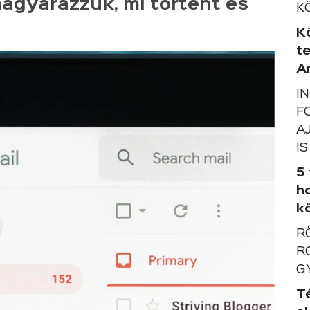
magyarázzuk, mi történt és
K
K
t
A
I
F
A
IS
5
h
k
R
R
G
T