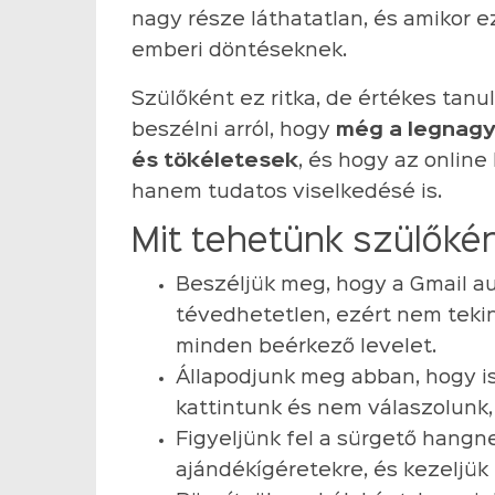
nagy része láthatatlan, és amikor 
emberi döntéseknek.
Szülőként ez ritka, de értékes tanu
beszélni arról, hogy
még a legnag
és tökéletesek
, és hogy az online
hanem tudatos viselkedésé is.
Mit tehetünk szülőké
Beszéljük meg, hogy a Gmail a
tévedhetetlen, ezért nem tek
minden beérkező levelet.
Állapodjunk meg abban, hogy i
kattintunk és nem válaszolunk
Figyeljünk fel a sürgető hang
ajándékígéretekre, és kezeljük