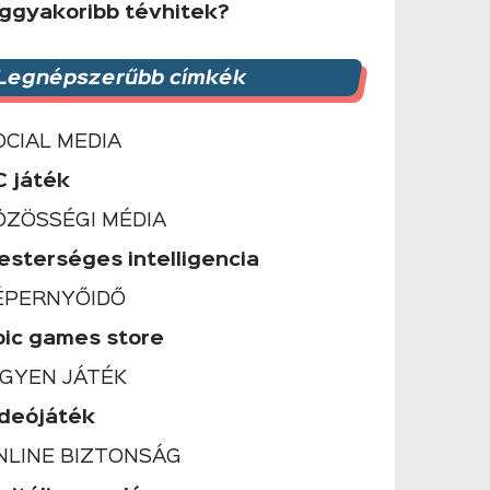
eggyakoribb tévhitek?
Legnépszerűbb címkék
OCIAL MEDIA
C játék
ÖZÖSSÉGI MÉDIA
esterséges intelligencia
ÉPERNYŐIDŐ
pic games store
NGYEN JÁTÉK
ideójáték
NLINE BIZTONSÁG