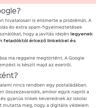
oogle?
n hivatalosan is elismerte a problémát. A
orolás és extra spam-figyelmeztetések
sználókat, hogy a javítás idején
legyenek
 feladóktól érkező linkekkel és
tása ma reggelre megtörtént. A Google
emzést is készít majd az esetről.
ként?
 valami nincs rendben egy postaládában.
en összezavarodik, amikor egyik napról a
és gyanús linkek keverednek az iskolai
zt mutatta meg, hogy a digitális védelem