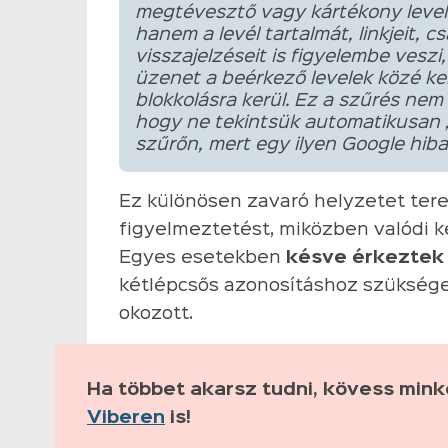
megtévesztő vagy kártékony levele
hanem a levél tartalmát, linkjeit, 
visszajelzéseit is figyelembe veszi
üzenet a beérkező levelek közé ke
blokkolásra kerül. Ez a szűrés nem
hogy ne tekintsük automatikusan „
szűrőn, mert egy ilyen Google hib
Ez különösen zavaró helyzetet tere
figyelmeztetést, miközben valódi k
Egyes esetekben
késve érkeztek 
kétlépcsős azonosításhoz szüksége
okozott.
Ha többet akarsz tudni, kövess min
Viberen
is!