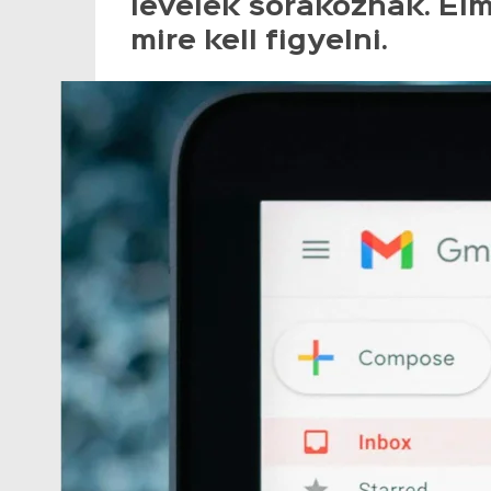
levelek sorakoznak. El
mire kell figyelni.