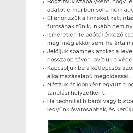
Rögzítsük szabályként, hogy je
adatot e-mailben soha nem ad
Ellenőrizzük a linkeket kattint
furcsának tűnik, inkább nem ny
Ismeretlen feladótól érkező cs
meg, még akkor sem, ha ártalma
Jelöljük spamnek azokat a leve
hosszabb távon javítjuk a véd
Kapcsoljuk be a kétlépcsős azon
alkalmazásalapú megoldással.
Nézzük át időnként együtt a p
tanulási helyzetként.
Ha technikai hibáról vagy bizto
legyünk óvatosabbak, és kerülj