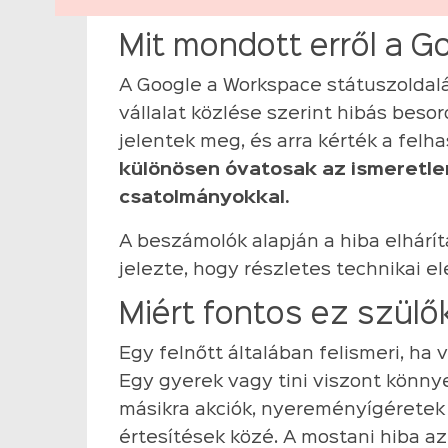
Mit mondott erről a G
A Google a Workspace státuszoldalá
vállalat közlése szerint hibás bes
jelentek meg, és arra kérték a felha
különösen óvatosak az ismeretlen
csatolmányokkal.
A beszámolók alapján a hiba elhárí
jelezte, hogy részletes technikai el
Miért fontos ez szülő
Egy felnőtt általában felismeri, ha
Egy gyerek vagy tini viszont könny
másikra akciók, nyereményígéretek 
értesítések közé. A mostani hiba a