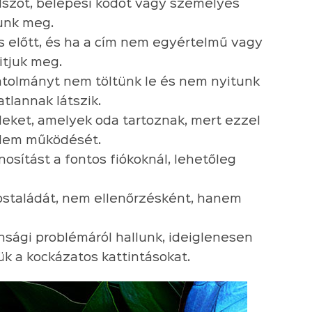
lszót, belépési kódot vagy személyes
unk meg.
ás előtt, és ha a cím nem egyértelmű vagy
itjuk meg.
atolmányt nem töltünk le és nem nyitunk
tlannak látszik.
leket, amelyek oda tartoznak, mert ezzel
elem működését.
osítást a fontos fiókoknál, lehetőleg
ostaládát, nem ellenőrzésként, hanem
nsági problémáról hallunk, ideiglenesen
ük a kockázatos kattintásokat.