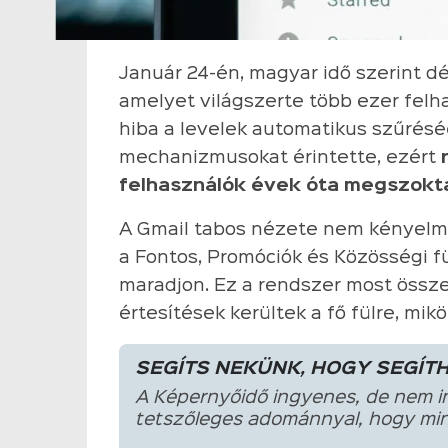
Január 24-én, magyar idő szerint dél
amelyet világszerte több ezer felh
hiba a levelek automatikus szűréséé
mechanizmusokat érintette, ezért
felhasználók évek óta megszokt
A Gmail tabos nézete nem kényelmi
a Fontos, Promóciók és Közösségi fü
maradjon. Ez a rendszer most össz
értesítések kerültek a fő fülre, mi
SEGÍTS NEKÜNK, HOGY SEGÍT
A Képernyőidő ingyenes, de nem i
tetszőleges adománnyal, hogy min