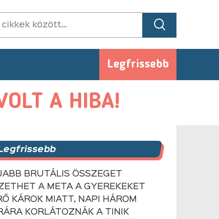
Legfrissebb
OLT A HIBA!
Legfrissebb
JABB BRUTÁLIS ÖSSZEGET
IZETHET A META A GYEREKEKET
RŐ KÁROK MIATT, NAPI HÁROM
RÁRA KORLÁTOZNÁK A TINIK