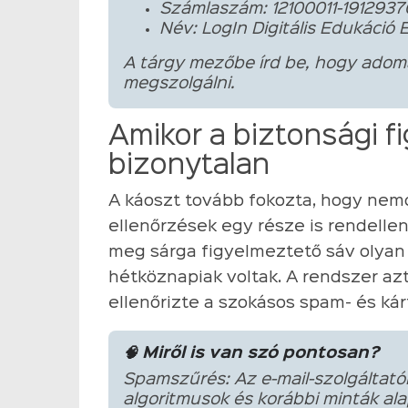
Számlaszám: 12100011-1912937
Név: LogIn Digitális Edukáció 
A tárgy mezőbe írd be, hogy adom
megszolgálni.
Amikor a biztonsági f
bizonytalan
A káoszt tovább fokozta, hogy nemc
ellenőrzések egy része is rendelle
meg sárga figyelmeztető sáv olyan 
hétköznapiak voltak. A rendszer az
ellenőrizte a szokásos spam- és ká
🧠 Miről is van szó pontosan?
Spamszűrés: Az e-mail-szolgáltató
algoritmusok és korábbi minták alap