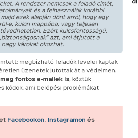
di
ket. A rendszer nemcsak a feladó címét,
csatolmányait és a felhasználók korábbi
, majd ezek alapján dönt arról, hogy egy
rül-e, külön mappába, vagy teljesen
 tévedhetetlen. Ezért kulcsfontosságú,
biztonságosnak” azt, ami átjutott a
a nagy károkat okozhat.
mtett: megbízható feladók levelei kaptak
éretlen üzenetek jutottak át a védelmen.
meg fontos e-mailek is
, köztük
s kódok, ami belépési problémákat
ket
Facebookon
,
Instagramon
és