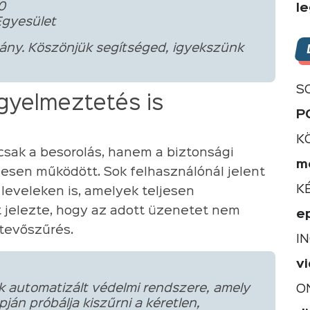
0
l
Egyesület
ány. Köszönjük segítséged, igyekszünk
S
igyelmeztetés is
P
K
sak a besorolás, hanem a biztonsági
m
nesen működött. Sok felhasználónál jelent
K
leveleken is, amelyek teljesen
t jelezte, hogy az adott üzenetet nem
e
rtevőszűrés.
I
v
k automatizált védelmi rendszere, amely
O
ján próbálja kiszűrni a kéretlen,