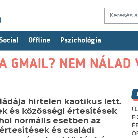
Social
Offline
Pszichológia
 GMAIL? NEM NÁLAD V
ádája hirtelen kaotikus lett.
Ú
ek és közösségi értesítések
F
ahol normális esetben az
É
 értesítések és családi
Ó