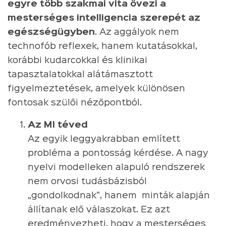
egyre több szakmai vita övezi a
mesterséges intelligencia szerepét az
egészségügyben
. Az aggályok nem
technofób reflexek, hanem kutatásokkal,
korábbi kudarcokkal és klinikai
tapasztalatokkal alátámasztott
figyelmeztetések, amelyek különösen
fontosak szülői nézőpontból.
Az MI téved
Az egyik leggyakrabban említett
probléma a pontosság kérdése. A nagy
nyelvi modelleken alapuló rendszerek
nem orvosi tudásbázisból
„gondolkodnak”, hanem minták alapján
állítanak elő válaszokat. Ez azt
eredményezheti, hogy a mesterséges