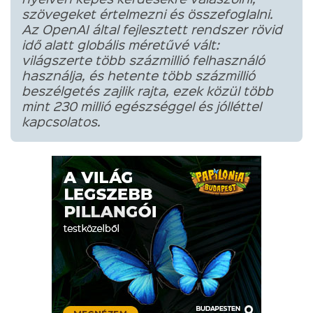
nyelven képes kérdésekre válaszolni,
szövegeket értelmezni és összefoglalni.
Az OpenAI által fejlesztett rendszer rövid
idő alatt globális méretűvé vált:
világszerte több százmillió felhasználó
használja, és hetente több százmillió
beszélgetés zajlik rajta, ezek közül több
mint 230 millió egészséggel és jólléttel
kapcsolatos.