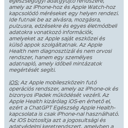
egészségügyi adatgyűjtő rendszere,
amely az iPhone-hoz és Apple Watch-hoz
kapcsolódó méréseket egy helyen rendezi.
Ide futnak be az alvásra, mozgásra,
pulzusra, edzésekre és egyes életmódbeli
adatokra vonatkozó információk,
amelyeket az Apple saját eszközei és
külső appok szolgáltatnak. Az Apple
Health nem diagnosztizál és nem orvosi
rendszer, hanem egy személyes
adatnapló, amely időbeli mintázatok
megértését segíti.
iOS:
Az Apple mobileszközein futó
operációs rendszer, amely az iPhone-ok és
bizonyos iPadek működését vezérli. Az
Apple Health kizárólag iOS-en érhető el,
ezért a ChatGPT Egészség Apple Health-
kapcsolata is csak iPhone-nal használható.
Az iOS biztosítja azt a jogosultsági és
adatvédelmi keretrendszert, amelyben a