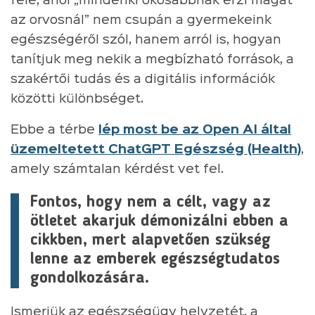
felé, ahol „mindenki okosabbnak érzi magát
az orvosnál” nem csupán a gyermekeink
egészségéről szól, hanem arról is, hogyan
tanítjuk meg nekik a megbízható források, a
szakértői tudás és a digitális információk
közötti különbséget.
Ebbe a térbe
lép most be az Open AI által
üzemeltetett ChatGPT Egészség (Health)
,
amely számtalan kérdést vet fel.
Fontos, hogy nem a célt, vagy az
ötletet akarjuk démonizálni ebben a
cikkben, mert alapvetően szükség
lenne az emberek egészségtudatos
gondolkozására.
Ismerjük az egészségügy helyzetét, a