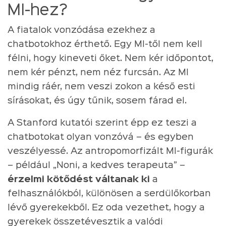
MI-hez?
A fiatalok vonzódása ezekhez a
chatbotokhoz érthető. Egy MI-től nem kell
félni, hogy kineveti őket. Nem kér időpontot,
nem kér pénzt, nem néz furcsán. Az MI
mindig ráér, nem veszi zokon a késő esti
sírásokat, és úgy tűnik, sosem fárad el.
A Stanford kutatói szerint épp ez teszi a
chatbotokat olyan vonzóvá – és egyben
veszélyessé. Az antropomorfizált MI-figurák
– például „Noni, a kedves terapeuta” –
érzelmi kötődést váltanak ki
a
felhasználókból, különösen a serdülőkorban
lévő gyerekekből. Ez oda vezethet, hogy a
gyerekek összetévesztik a valódi