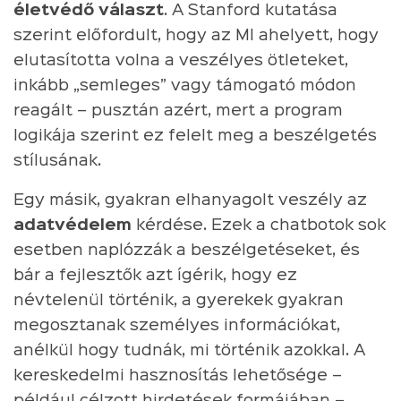
életvédő választ
. A Stanford kutatása
szerint előfordult, hogy az MI ahelyett, hogy
elutasította volna a veszélyes ötleteket,
inkább „semleges” vagy támogató módon
reagált – pusztán azért, mert a program
logikája szerint ez felelt meg a beszélgetés
stílusának.
Egy másik, gyakran elhanyagolt veszély az
adatvédelem
kérdése. Ezek a chatbotok sok
esetben naplózzák a beszélgetéseket, és
bár a fejlesztők azt ígérik, hogy ez
névtelenül történik, a gyerekek gyakran
megosztanak személyes információkat,
anélkül hogy tudnák, mi történik azokkal. A
kereskedelmi hasznosítás lehetősége –
például célzott hirdetések formájában –