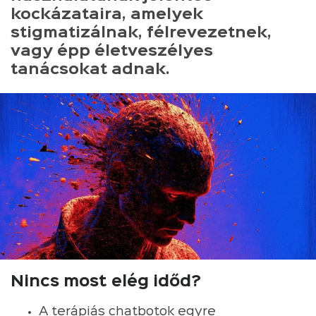
kockázataira, amelyek
stigmatizálnak, félrevezetnek,
vagy épp életveszélyes
tanácsokat adnak.
Nincs most elég időd?
A terápiás chatbotok egyre