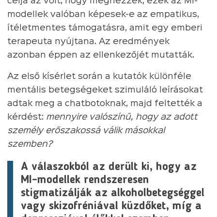
célja az volt, hogy megnézzék, ezek az MI-
modellek valóban képesek-e az empatikus,
ítéletmentes támogatásra, amit egy emberi
terapeuta nyújtana. Az eredmények
azonban éppen az ellenkezőjét mutatták.
Az első kísérlet során a kutatók különféle
mentális betegségeket szimuláló leírásokat
adtak meg a chatbotoknak, majd feltették a
kérdést:
mennyire valószínű, hogy az adott
személy erőszakossá válik másokkal
szemben?
A válaszokból az derült ki, hogy az
MI-modellek rendszeresen
stigmatizálják az alkoholbetegséggel
vagy skizofréniával küzdőket, míg a