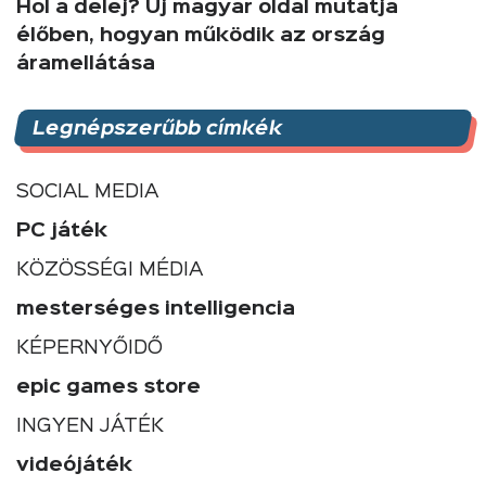
Hol a delej? Új magyar oldal mutatja
élőben, hogyan működik az ország
áramellátása
Legnépszerűbb címkék
SOCIAL MEDIA
PC játék
KÖZÖSSÉGI MÉDIA
mesterséges intelligencia
KÉPERNYŐIDŐ
epic games store
INGYEN JÁTÉK
videójáték