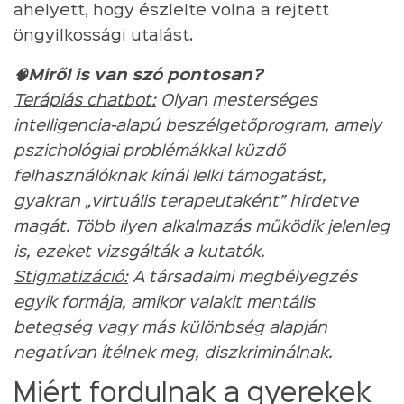
ahelyett, hogy észlelte volna a rejtett
öngyilkossági utalást.
🧠Miről is van szó pontosan?
Terápiás chatbot:
Olyan mesterséges
intelligencia-alapú beszélgetőprogram, amely
pszichológiai problémákkal küzdő
felhasználóknak kínál lelki támogatást,
gyakran „virtuális terapeutaként” hirdetve
magát. Több ilyen alkalmazás működik jelenleg
is, ezeket vizsgálták a kutatók.
Stigmatizáció:
A társadalmi megbélyegzés
egyik formája, amikor valakit mentális
betegség vagy más különbség alapján
negatívan ítélnek meg, diszkriminálnak.
Miért fordulnak a gyerekek