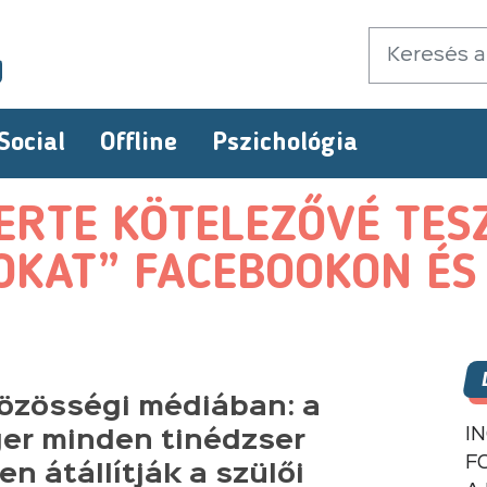
Social
Offline
Pszichológia
ERTE KÖTELEZŐVÉ TESZ
KOKAT” FACEBOOKON É
közösségi médiában: a
I
er minden tinédzser
F
n átállítják a szülői