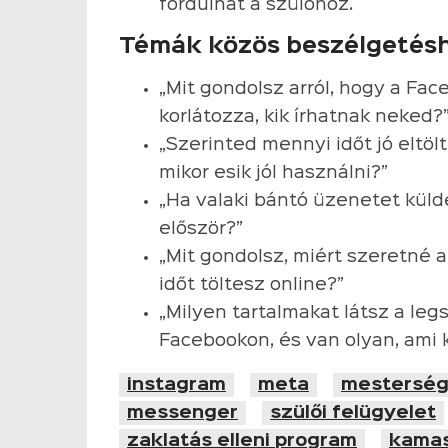
fordulhat a szülőhöz.
Témák közös beszélgetés
„Mit gondolsz arról, hogy a Fa
korlátozza, kik írhatnak neked?
„Szerinted mennyi időt jó eltö
mikor esik jól használni?”
„Ha valaki bántó üzenetet külde
először?”
„Mit gondolsz, miért szeretné a
időt töltesz online?”
„Milyen tartalmakat látsz a le
Facebookon, és van olyan, ami k
instagram
meta
mestersége
messenger
szülői felügyelet
zaklatás elleni program
kamas