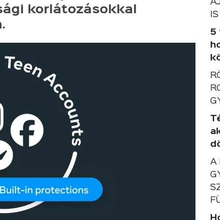
A
sági korlátozásokkal
IS
.
5
h
k
R
R
G
T
a
d
A
G
S
F
Ho