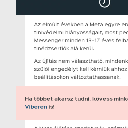
Az elmúlt években a Meta egyre erő
tinivédelmi hiányosságait, most ped
Messenger minden 13–17 éves felha
tinédzserfiók alá kerül.
Az újítás nem választható, mindenk
szülői engedélyt kell kérniük ahhoz
beállításokon változtathassanak.
Ha többet akarsz tudni, kövess min
Viberen
is!