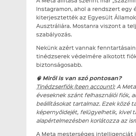
A Meta állítása szerint már „százmil
Instagramon, ahol a rendszert egy 
kiterjesztették az Egyesült Államok
Ausztráliára. Mostanra viszont a te
szabályozás.
Nekünk azért vannak fenntartásain
tinédzserek védelmére alkotott fió
biztonságosabb.
🧠 Miről is van szó pontosan?
Tinédzserfiók (teen account):
A Meta á
éveseknek szánt felhasználói fiók, 
beállításokat tartalmaz. Ezek közé t
képernyőidejét, felügyelhetik, kivel 
alapértelmezésben korlátozza az ism
A Meta mesterséges intelligenciát i