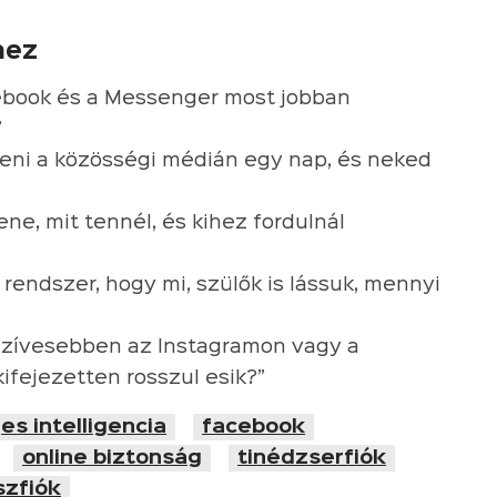
hez
cebook és a Messenger most jobban
”
lteni a közösségi médián egy nap, és neked
ne, mit tennél, és kihez fordulnál
 rendszer, hogy mi, szülők is lássuk, mennyi
gszívesebben az Instagramon vagy a
ifejezetten rosszul esik?”
s intelligencia
facebook
online biztonság
tinédzserfiók
zfiók