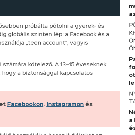
m
a
P
sebben próbálta pótolni a gyerek- és
K
ig globális szinten lép: a Facebook és a
Ö
sználója „teen account”, vagyis
Ö
P
i számára kötelező. A 13–15 éveseknek
f
, hogy a biztonsággal kapcsolatos
o
l
N
T
ket
Facebookon
,
Instagramon
és
Né
a
é