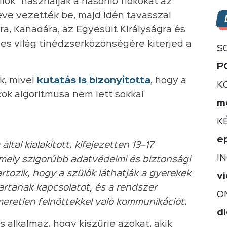
liók” használják a hasonló fiókokat az
éve vezették be, majd idén tavasszal
ra, Kanadára, az Egyesült Királyságra és
ljes világ tinédzserközönségére kiterjed a
S
P
k, mivel
kutatás is bizonyította
, hogy a
K
kok algoritmusa nem lett sokkal
m
K
e
ltal kialakított, kifejezetten 13–17
I
amely szigorúbb adatvédelmi és biztonsági
artozik, hogy a szülők láthatják a gyerekek
v
tartanak kapcsolatot, és a rendszer
O
eretlen felnőttekkel való kommunikációt.
di
s alkalmaz, hogy kiszűrje azokat, akik