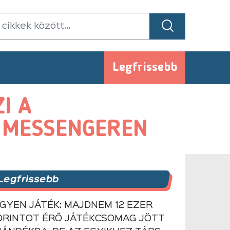
Legfrissebb
I A
S MESSENGEREN
Legfrissebb
NGYEN JÁTÉK: MAJDNEM 12 EZER
ORINTOT ÉRŐ JÁTÉKCSOMAG JÖTT