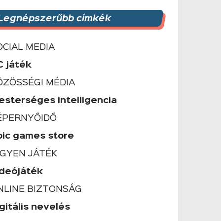
Legnépszerűbb címkék
OCIAL MEDIA
C játék
ÖZÖSSÉGI MÉDIA
esterséges intelligencia
ÉPERNYŐIDŐ
pic games store
NGYEN JÁTÉK
ideójáték
NLINE BIZTONSÁG
gitális nevelés