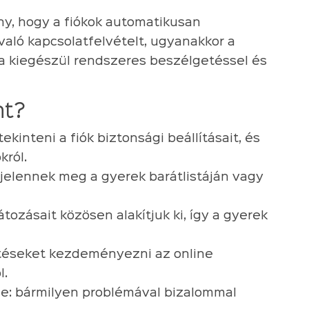
ny, hogy a fiókok automatikusan
való kapcsolatfelvételt, ugyanakkor a
 ha kiegészül rendszeres beszélgetéssel és
nt?
kinteni a fiók biztonsági beállításait, és
król.
 jelennek meg a gyerek barátlistáján vagy
tozásait közösen alakítjuk ki, így a gyerek
éseket kezdeményezni az online
l.
e: bármilyen problémával bizalommal