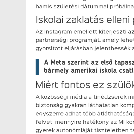
hamis születési dátummal próbálnak
Iskolai zaklatás ellen
Az Instagram emellett kiterjeszti a
partnerségi programját, amely lehet
gyorsított eljárásban jelenthessék
A Meta szerint az első tapas
bármely amerikai iskola csat
Miért fontos ez szülő
A közösségi média a tinédzserek mi
biztonság gyakran láthatatlan kom
egyszerre adhat több átláthatóság
felvet: mennyire hatékony az MI ko
gyerek autonómiáját tiszteletben ta