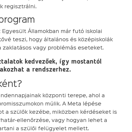
 regisztrálni.
i program
z Egyesült Államokban már futó iskolai
ővé teszi, hogy általános és középiskolák
 a zaklatásos vagy problémás eseteket.
ztalatok kedvezőek, így mostantól
lakozhat a rendszerhez.
ként?
ndennapjainak központi terepe, ahol a
promisszumokon múlik. A Meta lépése
ot a szülők kezébe, miközben kérdéseket is
rhatár-ellenőrzése, vagy hogyan lehet a
rtani a szülői felügyelet mellett.