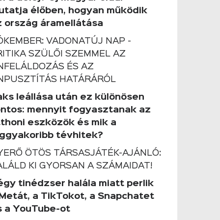
utatja élőben, hogyan működik
z ország áramellátása
ÓKEMBER: VADONATÚJ NAP -
RITIKA SZÜLŐI SZEMMEL AZ
NFELÁLDOZÁS ÉS AZ
NPUSZTÍTÁS HATÁRÁRÓL
aks leállása után ez különösen
ontos: mennyit fogyasztanak az
tthoni eszközök és mik a
eggyakoribb tévhitek?
YERŐ ÖTÖS TÁRSASJÁTÉK-AJÁNLÓ:
ALÁLD KI GYORSAN A SZÁMAIDAT!
gy tinédzser halála miatt perlik
 Metát, a TikTokot, a Snapchatet
s a YouTube-ot