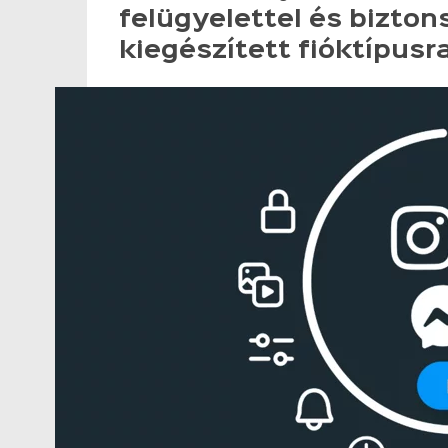
felügyelettel és bizton
kiegészített fióktípusra