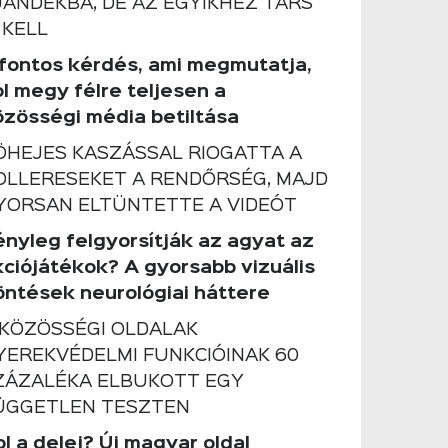
JÁNDÉKBA, DE AZ EGYIKHEZ TÁRS
 KELL
 fontos kérdés, ami megmutatja,
ol megy félre teljesen a
özösségi média betiltása
ÖHEJES KASZÁSSAL RIOGATTA A
OLLERESEKET A RENDŐRSÉG, MAJD
YORSAN ELTÜNTETTE A VIDEÓT
ényleg felgyorsítják az agyat az
kciójátékok? A gyorsabb vizuális
öntések neurológiai háttere
 KÖZÖSSÉGI OLDALAK
YEREKVÉDELMI FUNKCIÓINAK 60
ZÁZALÉKA ELBUKOTT EGY
ÜGGETLEN TESZTEN
l a delej? Új magyar oldal