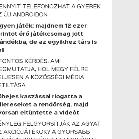
ENNYIT TELEFONOZHAT A GYEREK
Z ÚJ ANDROIDON
ngyen játék: majdnem 12 ezer
orintot érő játékcsomag jött
jándékba, de az egyikhez társ is
ll
 FONTOS KÉRDÉS, AMI
EGMUTATJA, HOL MEGY FÉLRE
ELJESEN A KÖZÖSSÉGI MÉDIA
ETILTÁSA
öhejes kaszással riogatta a
ollereseket a rendőrség, majd
yorsan eltüntette a videót
ÉNYLEG FELGYORSÍTJÁK AZ AGYAT
Z AKCIÓJÁTÉKOK? A GYORSABB