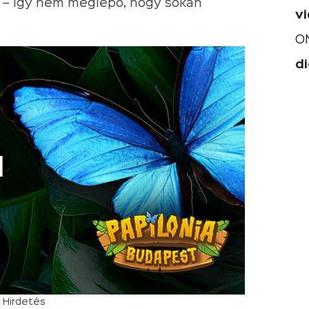
n – így nem meglepő, hogy sokan
v
O
di
Hirdetés