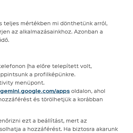
is teljes mértékben mi dönthetünk arról,
rjen az alkalmazásainkhoz. Azonban a
ődő.
lefonon (ha előre telepített volt,
oppintsunk a profilképünkre.
tivity menüpont.
gemini.google.com/apps
oldalon, ahol
hozzáférést és törölhetjük a korábban
enőrizni ezt a beállítást, mert az
olhatja a hozzáférést. Ha biztosra akarunk