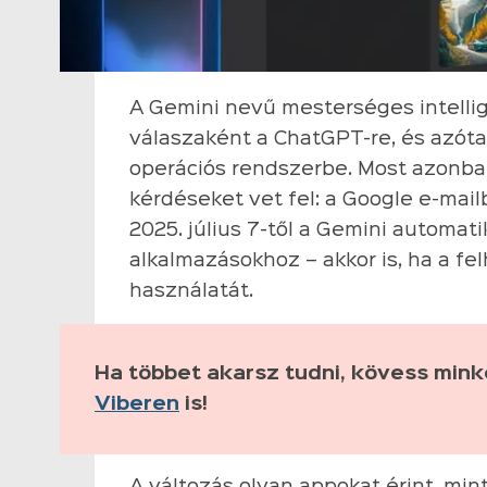
A Gemini nevű mesterséges intelli
válaszaként a ChatGPT-re, és azót
operációs rendszerbe. Most azonba
kérdéseket vet fel: a Google e-mai
2025. július 7-től a Gemini automat
alkalmazásokhoz – akkor is, ha a f
használatát.
Ha többet akarsz tudni, kövess min
Viberen
is!