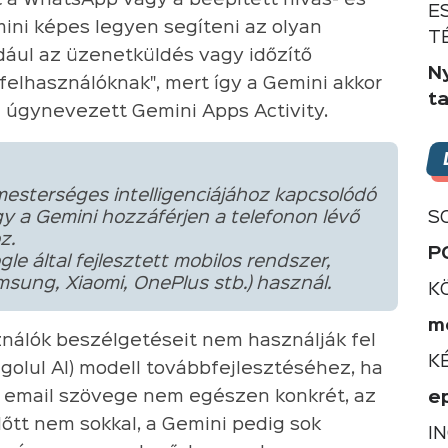
t a WhatsApp vagy a beépített hívás- és
E
mini képes legyen segíteni az olyan
T
dául az üzenetküldés vagy időzítő
N
a felhasználóknak", mert így a Gemini akkor
ta
z úgynevezett Gemini Apps Activity.
mesterséges intelligenciájához kapcsolódó
ogy a Gemini hozzáférjen a telefonon lévő
S
z.
P
le által fejlesztett mobilos rendszer,
sung, Xiaomi, OnePlus stb.) használ.
K
m
nálók beszélgetéseit nem használják fel
K
ngolul AI) modell továbbfejlesztéséhez, ha
az email szövege nem egészen konkrét, az
e
 előtt nem sokkal, a Gemini pedig sok
I