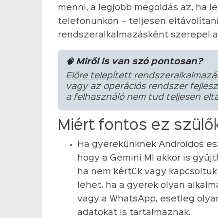
menni, a legjobb megoldás az, ha le
telefonunkon – teljesen eltávolítan
rendszeralkalmazásként szerepel a 
🧠 Miről is van szó pontosan?
Előre telepített rendszeralkalmazá
vagy az operációs rendszer fejlesz
a felhasználó nem tud teljesen eltá
Miért fontos ez szülő
Ha gyerekünknek Androidos esz
hogy a Gemini MI akkor is gyűj
ha nem kértük vagy kapcsoltuk
lehet, ha a gyerek olyan alkal
vagy a WhatsApp, esetleg olya
adatokat is tartalmaznak.