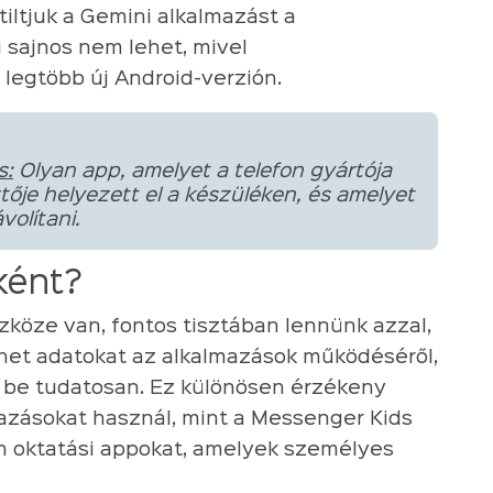
tiltjuk a Gemini alkalmazást a
i sajnos nem lehet, mivel
legtöbb új Android-verzión.
s:
Olyan app, amelyet a telefon gyártója
tője helyezett el a készüléken, és amelyet
volítani.
ként?
köze van, fontos tisztában lennünk azzal,
thet adatokat az alkalmazások működéséről,
 be tudatosan. Ez különösen érzékeny
mazásokat használ, mint a Messenger Kids
n oktatási appokat, amelyek személyes