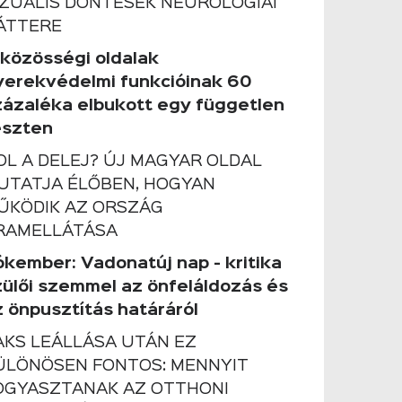
IZUÁLIS DÖNTÉSEK NEUROLÓGIAI
ÁTTERE
 közösségi oldalak
yerekvédelmi funkcióinak 60
zázaléka elbukott egy független
eszten
OL A DELEJ? ÚJ MAGYAR OLDAL
UTATJA ÉLŐBEN, HOGYAN
ŰKÖDIK AZ ORSZÁG
RAMELLÁTÁSA
ókember: Vadonatúj nap - kritika
zülői szemmel az önfeláldozás és
z önpusztítás határáról
AKS LEÁLLÁSA UTÁN EZ
ÜLÖNÖSEN FONTOS: MENNYIT
OGYASZTANAK AZ OTTHONI