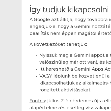
Így tudjuk kikapcsolni
A Google azt állítja, hogy továbbra 
engedjük-e, hogy a Gemini hozzáfé
beállítás nem éppen magától értet
A következőket tehetjük:
Nyissuk meg a Gemini appot a te
valószínűleg már ott van), és k
Itt kereshető a Gemini Apps Ac
VAGY lépjünk be közvetlenül a
kikapcsolhatjuk az alkalmazás-
rögzített aktivitásokat.
Fontos
: július 7-én érdemes újra ell
alapértelmezés esetleg visszakapcs