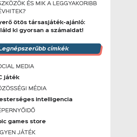
SZKÖZÖK ÉS MIK A LEGGYAKORIBB
ÉVHITEK?
yerő ötös társasjáték-ajánló:
láld ki gyorsan a számaidat!
Legnépszerűbb címkék
OCIAL MEDIA
C játék
ÖZÖSSÉGI MÉDIA
esterséges intelligencia
ÉPERNYŐIDŐ
pic games store
NGYEN JÁTÉK