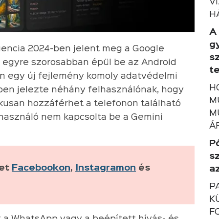
V
H
A
g
gencia 2024-ben jelent meg a Google
s
a egyre szorosabban épül be az Android
t
n egy új fejlemény komoly adatvédelmi
H
lben jelezte néhány felhasználónak, hogy
M
ikusan hozzáférhet a telefonon található
M
elhasználó nem kapcsolta be a Gemini
Á
P
s
ket
Facebookon
,
Instagramon
és
a
P
K
F