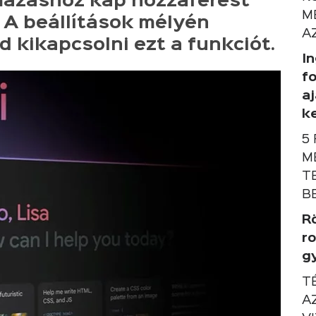
mazáshoz kap hozzáférést
M
 A beállítások mélyén
A
 kikapcsolni ezt a funkciót.
I
f
a
ke
5
M
T
B
R
r
g
T
A