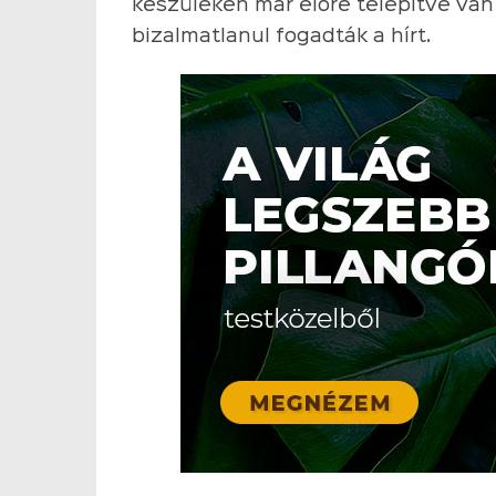
készüléken már előre telepítve va
bizalmatlanul fogadták a hírt.