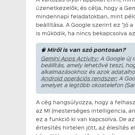
A változás olyan appokat érint, min
üzenetkezelők, és célja, hogy a Ge
mindennapi feladatokban, mint pél
beállítása. A Google szerint ez "jó 
is működik, ha nincs bekapcsolva a
🧠 Miről is van szó pontosan?
Gemini Apps Activity:
A Google új 
beállítás, amely lehetővé teszi, h
alkalmazásokhoz és azok adataiho
Android operációs rendszer:
A Goog
amelyet a legtöbb okostelefon (Sam
A cég hangsúlyozza, hogy a felhasz
az MI (mesterséges intelligencia, a
ez a funkció ki van kapcsolva. De 
értesítés hirtelen jött, az élesítés