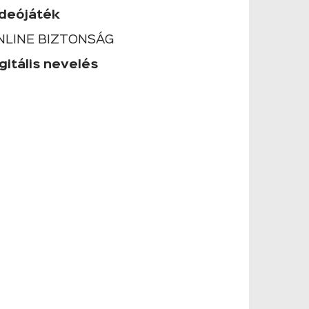
ideójáték
NLINE BIZTONSÁG
gitális nevelés