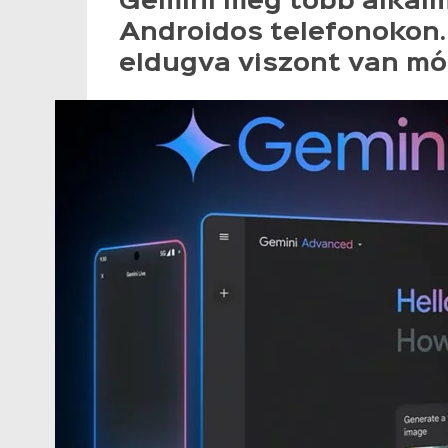
Gemini még több alkal
Androidos telefonokon.
eldugva viszont van mód