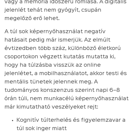
vagy a memória időszerű romlása. A digitális
jelenlét tehát nem gyógyít, csupán
megelőző erő lehet.
A túl sok képernyőhasználat negatív
hatásait pedig már ismerjük. Az elmúlt
évtizedben több száz, különböző életkorú
csoportokon végzett kutatás mutatta ki,
hogy ha túlzásba visszük az online
jelenlétet, a mobilhasználatot, akkor testi és
mentális tünetek jelennek meg. A
tudományos konszenzus szerint napi 6–8
órán túli, nem munkacélú képernyőhasználat
már kimutatható veszélyeket rejt:
Kognitív túlterhelés és figyelemzavar a
túl sok inger miatt