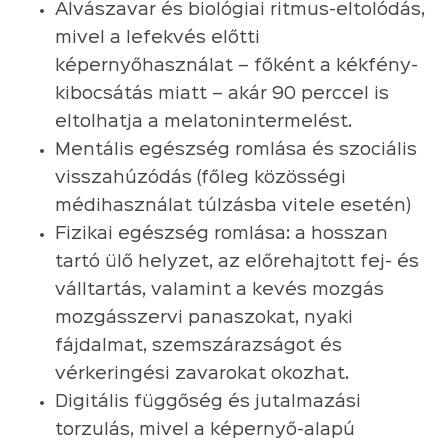
Alvászavar és biológiai ritmus-eltolódás,
mivel a lefekvés előtti
képernyőhasználat – főként a kékfény-
kibocsátás miatt – akár 90 perccel is
eltolhatja a melatonintermelést.
Mentális egészség romlása és szociális
visszahúzódás (főleg közösségi
médihasználat túlzásba vitele esetén)
Fizikai egészség romlása: a hosszan
tartó ülő helyzet, az előrehajtott fej- és
válltartás, valamint a kevés mozgás
mozgásszervi panaszokat, nyaki
fájdalmat, szemszárazságot és
vérkeringési zavarokat okozhat.
Digitális függőség és jutalmazási
torzulás, mivel a képernyő-alapú