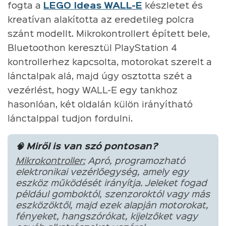
fogta a
LEGO Ideas WALL-E
készletet és
kreatívan alakította az eredetileg polcra
szánt modellt. Mikrokontrollert épített bele,
Bluetoothon keresztül PlayStation 4
kontrollerhez kapcsolta, motorokat szerelt a
lánctalpak alá, majd úgy osztotta szét a
vezérlést, hogy WALL-E egy tankhoz
hasonlóan, két oldalán külön irányítható
lánctalppal tudjon fordulni.
🧠 Miről is van szó pontosan?
Mikrokontroller:
Apró, programozható
elektronikai vezérlőegység, amely egy
eszköz működését irányítja. Jeleket fogad
például gomboktól, szenzoroktól vagy más
eszközöktől, majd ezek alapján motorokat,
fényeket, hangszórókat, kijelzőket vagy