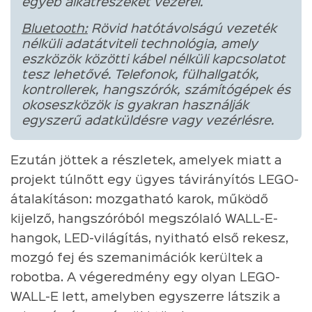
egyéb alkatrészeket vezérel.
Bluetooth:
Rövid hatótávolságú vezeték
nélküli adatátviteli technológia, amely
eszközök közötti kábel nélküli kapcsolatot
tesz lehetővé. Telefonok, fülhallgatók,
kontrollerek, hangszórók, számítógépek és
okoseszközök is gyakran használják
egyszerű adatküldésre vagy vezérlésre.
Ezután jöttek a részletek, amelyek miatt a
projekt túlnőtt egy ügyes távirányítós LEGO-
átalakításon: mozgatható karok, működő
kijelző, hangszóróból megszólaló WALL-E-
hangok, LED-világítás, nyitható első rekesz,
mozgó fej és szemanimációk kerültek a
robotba. A végeredmény egy olyan LEGO-
WALL-E lett, amelyben egyszerre látszik a