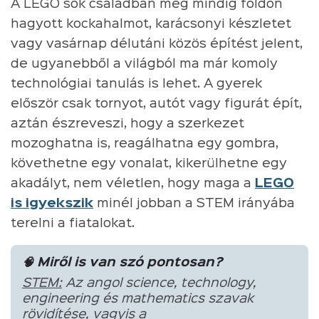
A LEGO sok családban még mindig földön
hagyott kockahalmot, karácsonyi készletet
vagy vasárnap délutáni közös építést jelent,
de ugyanebből a világból ma már komoly
technológiai tanulás is lehet. A gyerek
először csak tornyot, autót vagy figurát épít,
aztán észreveszi, hogy a szerkezet
mozoghatna is, reagálhatna egy gombra,
követhetne egy vonalat, kikerülhetne egy
akadályt, nem véletlen, hogy maga a
LEGO
is igyekszik
minél jobban a STEM irányába
terelni a fiatalokat.
🧠 Miről is van szó pontosan?
STEM:
Az angol science, technology,
engineering és mathematics szavak
rövidítése, vagyis a