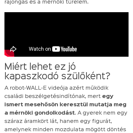
rajongás és a mérnöki türelem.
Miért lehet ez jó
kapaszkodó szülőként?
A robot-WALL-E videója azért működik
családi beszélgetésindítónak, mert
egy
ismert mesehősön keresztül mutatja meg
a mérnöki gondolkodást
. A gyerek nem egy
száraz áramkört lát, hanem egy figurát,
amelynek minden mozdulata mögött döntés