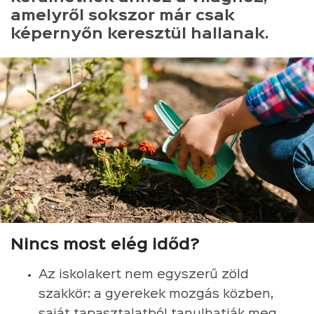
amelyről sokszor már csak
képernyőn keresztül hallanak.
Nincs most elég időd?
Az iskolakert nem egyszerű zöld
szakkör: a gyerekek mozgás közben,
saját tapasztalatból tanulhatják meg,