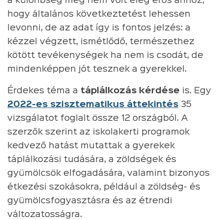
a különbség még nem volt elég erős ahhoz,
hogy általános következtetést lehessen
levonni, de az adat így is fontos jelzés: a
kézzel végzett, ismétlődő, természethez
kötött tevékenységek ha nem is csodát, de
mindenképpen jót tesznek a gyerekkel.
Érdekes téma a
táplálkozás kérdése
is. Egy
2022-es szisztematikus áttekintés
35
vizsgálatot foglalt össze 12 országból. A
szerzők szerint az iskolakerti programok
kedvező hatást mutattak a gyerekek
táplálkozási tudására, a zöldségek és
gyümölcsök elfogadására, valamint bizonyos
étkezési szokásokra, például a zöldség- és
gyümölcsfogyasztásra és az étrendi
változatosságra.