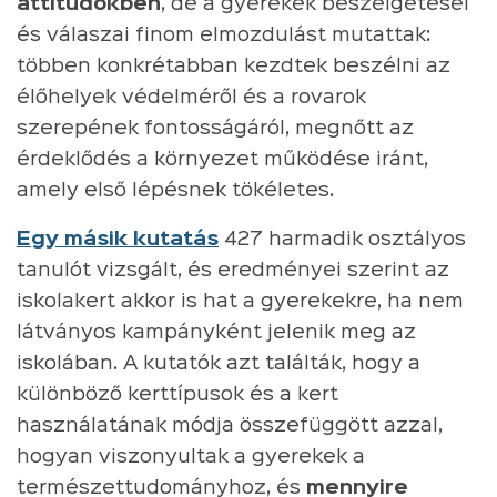
attitűdökben
, de a gyerekek beszélgetései
és válaszai finom elmozdulást mutattak:
többen konkrétabban kezdtek beszélni az
élőhelyek védelméről és a rovarok
szerepének fontosságáról, megnőtt az
érdeklődés a környezet működése iránt,
amely első lépésnek tökéletes.
Egy másik kutatás
427 harmadik osztályos
tanulót vizsgált, és eredményei szerint az
iskolakert akkor is hat a gyerekekre, ha nem
látványos kampányként jelenik meg az
iskolában. A kutatók azt találták, hogy a
különböző kerttípusok és a kert
használatának módja összefüggött azzal,
hogyan viszonyultak a gyerekek a
természettudományhoz, és
mennyire