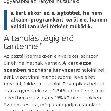
ugyanabba az irányba mutatnak:
a kert akkor ad a legtöbbet, ha nem
alkalmi programként kerül elő, hanem
valódi tanulási térként működik.
A tanulás „égig érő
tantermei”
Az osztálytermekben a gyerekek sokszor
ülnek, hallgatnak, várnak.
A kert ezzel
szemben mozgásra kényszerít
: hajolni kell,
ásni, vizet vinni, magot szórni, leveleket
figyelni, földet morzsolni. Egy tipikus beltéri
órán a gyerekek az idő 84%-ában ülnek, míg
a kertben ez az arány 15% körülire csökken.
Ez nem tesióra, mégis kiragadja a tanulást