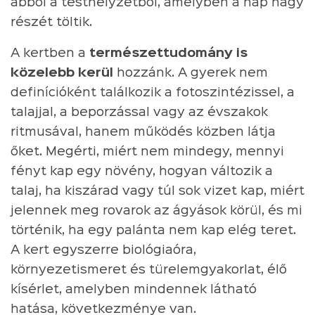
abból a testhelyzetből, amelyben a nap nagy
részét töltik.
A kertben a
természettudomány is
közelebb kerül
hozzánk. A gyerek nem
definícióként találkozik a fotoszintézissel, a
talajjal, a beporzással vagy az évszakok
ritmusával, hanem működés közben látja
őket. Megérti, miért nem mindegy, mennyi
fényt kap egy növény, hogyan változik a
talaj, ha kiszárad vagy túl sok vizet kap, miért
jelennek meg rovarok az ágyások körül, és mi
történik, ha egy palánta nem kap elég teret.
A kert egyszerre biológiaóra,
környezetismeret és türelemgyakorlat, élő
kísérlet, amelyben mindennek látható
hatása, következménye van.