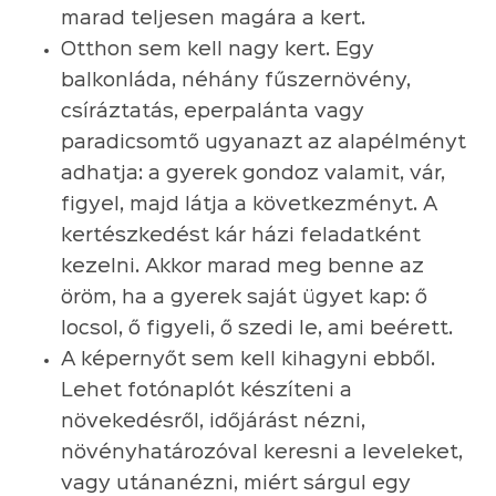
marad teljesen magára a kert.
Otthon sem kell nagy kert. Egy
balkonláda, néhány fűszernövény,
csíráztatás, eperpalánta vagy
paradicsomtő ugyanazt az alapélményt
adhatja: a gyerek gondoz valamit, vár,
figyel, majd látja a következményt. A
kertészkedést kár házi feladatként
kezelni. Akkor marad meg benne az
öröm, ha a gyerek saját ügyet kap: ő
locsol, ő figyeli, ő szedi le, ami beérett.
A képernyőt sem kell kihagyni ebből.
Lehet fotónaplót készíteni a
növekedésről, időjárást nézni,
növényhatározóval keresni a leveleket,
vagy utánanézni, miért sárgul egy