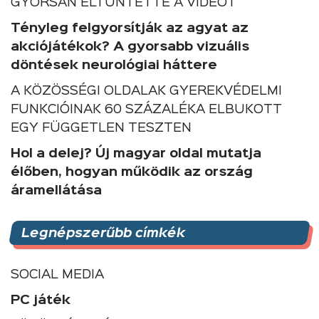
GYORSAN ELTÜNTETTE A VIDEÓT
Tényleg felgyorsítják az agyat az
akciójátékok? A gyorsabb vizuális
döntések neurológiai háttere
A KÖZÖSSÉGI OLDALAK GYEREKVÉDELMI
FUNKCIÓINAK 60 SZÁZALÉKA ELBUKOTT
EGY FÜGGETLEN TESZTEN
Hol a delej? Új magyar oldal mutatja
élőben, hogyan működik az ország
áramellátása
Legnépszerűbb címkék
SOCIAL MEDIA
PC játék