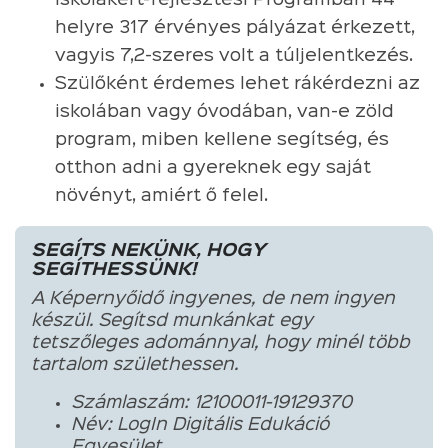
helyre 317 érvényes pályázat érkezett,
vagyis 7,2-szeres volt a túljelentkezés.
Szülőként érdemes lehet rákérdezni az
iskolában vagy óvodában, van-e zöld
program, miben kellene segítség, és
otthon adni a gyereknek egy saját
növényt, amiért ő felel.
SEGÍTS NEKÜNK, HOGY
SEGÍTHESSÜNK!
A Képernyőidő ingyenes, de nem ingyen
készül. Segítsd munkánkat egy
tetszőleges adománnyal, hogy minél több
tartalom születhessen.
Számlaszám: 12100011-19129370
Név: LogIn Digitális Edukáció
Egyesület