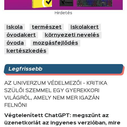
Hirdetés
iskola
természet
iskolakert
óvodakert
környezeti nevelés
óvoda
mozgásfejlődés
kertészkedés
Legfrissebb
AZ UNIVERZUM VÉDELMEZŐI - KRITIKA
SZÜLŐI SZEMMEL EGY GYEREKKORI
VILÁGRÓL, AMELY NEM MER IGAZÁN
FELNŐNI
Végtelenített ChatGPT: megszűnt az
üzenetkorlát az ingyenes verzióban, mire