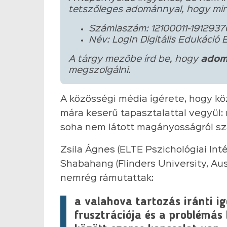
tetszőleges adománnyal, hogy min
Számlaszám: 12100011-1912937
Név: LogIn Digitális Edukáció 
A tárgy mezőbe írd be, hogy
adom
megszolgálni.
A közösségi média ígérete, hogy 
mára keserű tapasztalattal vegyül
soha nem látott magányosságról sz
Zsila Ágnes (ELTE Pszichológiai Int
Shabahang (Flinders University, Aus
nemrég rámutattak:
a valahova tartozás iránti ig
frusztrációja és a problémá