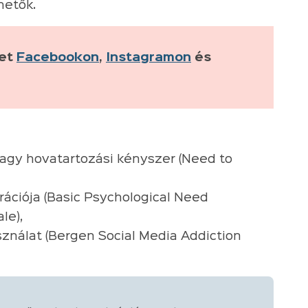
hetők.
ket
Facebookon
,
Instagramon
és
 vagy hovatartozási kényszer (Need to
rációja (Basic Psychological Need
le),
nálat (Bergen Social Media Addiction