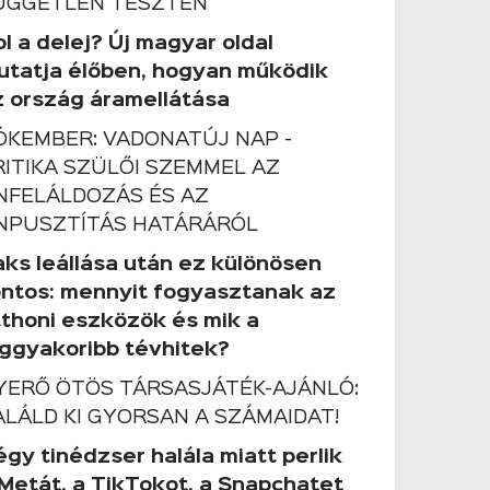
ÜGGETLEN TESZTEN
l a delej? Új magyar oldal
utatja élőben, hogyan működik
z ország áramellátása
ÓKEMBER: VADONATÚJ NAP -
RITIKA SZÜLŐI SZEMMEL AZ
NFELÁLDOZÁS ÉS AZ
NPUSZTÍTÁS HATÁRÁRÓL
aks leállása után ez különösen
ontos: mennyit fogyasztanak az
tthoni eszközök és mik a
eggyakoribb tévhitek?
YERŐ ÖTÖS TÁRSASJÁTÉK-AJÁNLÓ:
ALÁLD KI GYORSAN A SZÁMAIDAT!
gy tinédzser halála miatt perlik
 Metát, a TikTokot, a Snapchatet