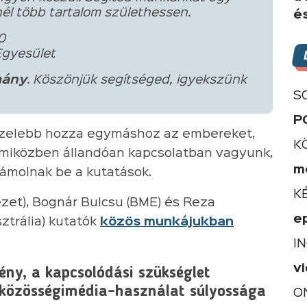
él több tartalom születhessen.
é
0
Egyesület
ány
. Köszönjük segítséged, igyekszünk
S
P
közelebb hozza egymáshoz az embereket,
K
: miközben állandóan kapcsolatban vagyunk,
m
ámolnak be a kutatások.
K
ézet), Bognár Bulcsu (BME) és Reza
e
ztrália) kutatók
közös munkájukban
I
v
ény, a kapcsolódási szükséglet
s közösségimédia-használat súlyossága
O