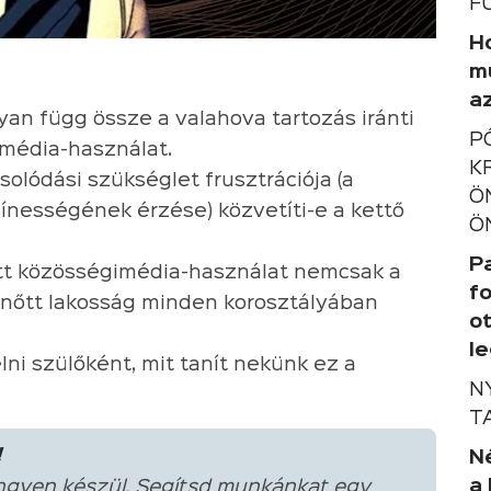
F
Ho
m
a
yan függ össze a valahova tartozás iránti
P
média-használat.
K
solódási szükséglet frusztrációja (a
Ö
ínességének érzése) közvetíti-e a kettő
Ö
P
tt közösségimédia-használat nemcsak a
f
elnőtt lakosság minden korosztályában
o
l
elni szülőként, mit tanít nekünk ez a
N
T
!
Né
a
ngyen készül. Segítsd munkánkat egy