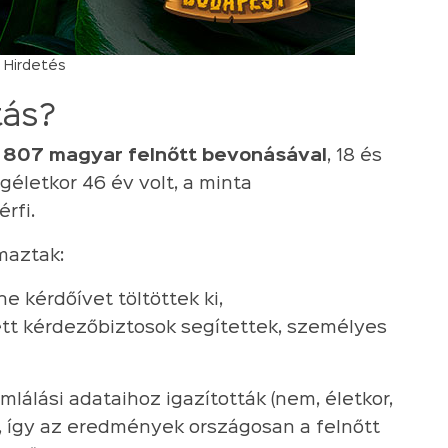
Hirdetés
tás?
,
807 magyar felnőtt bevonásával
, 18 és
géletkor 46 év volt, a minta
rfi.
lmaztak:
e kérdőívet töltöttek ki,
ett kérdezőbiztosok segítettek, személyes
álási adataihoz igazították (nem, életkor,
), így az eredmények országosan a felnőtt