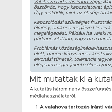
Valahova tartozás iránti vágy:
Alap
ösztönöz, hogy kapcsolatokat épí
Úgy működik, mint az éhség: ha kie
Kapcsolódási szükséglet frusztráci
élmény, amikor a meglévő társas k
megelégedést. Például ha valaki 
párkapcsolatban, vagy ha a barátai
Problémás közösségimédia-haszná
előtt, hanem kényszeres, kontrollve
elvonási tünetek, tolerancia (egyr
elégedettséget jelentő élményhez)
Mit mutattak ki a kut
A kutatás három nagy összefüggést 
médiahasználatáról.
A valahova tartozás iránti v