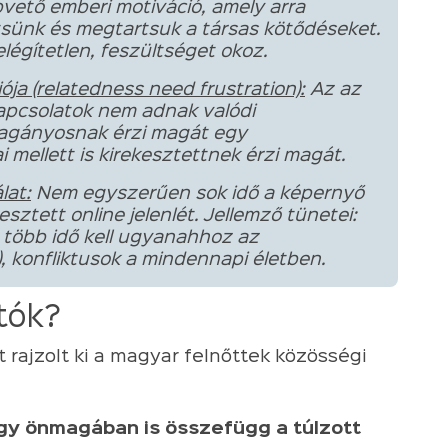
vető emberi motiváció, amely arra
tsünk és megtartsuk a társas kötődéseket.
légítetlen, feszültséget okoz.
ója (relatedness need frustration):
Az az
apcsolatok nem adnak valódi
magányosnak érzi magát egy
 mellett is kirekesztettnek érzi magát.
lat:
Nem egyszerűen sok idő a képernyő
sztett online jelenlét. Jellemző tünetei:
e több idő kell ugyanahhoz az
, konfliktusok a mindennapi életben.
atók?
rajzolt ki a magyar felnőttek közösségi
ágy önmagában is összefügg a túlzott