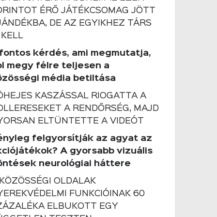
ORINTOT ÉRŐ JÁTÉKCSOMAG JÖTT
JÁNDÉKBA, DE AZ EGYIKHEZ TÁRS
 KELL
 fontos kérdés, ami megmutatja,
ol megy félre teljesen a
özösségi média betiltása
ÖHEJES KASZÁSSAL RIOGATTA A
OLLERESEKET A RENDŐRSÉG, MAJD
YORSAN ELTÜNTETTE A VIDEÓT
ényleg felgyorsítják az agyat az
kciójátékok? A gyorsabb vizuális
öntések neurológiai háttere
 KÖZÖSSÉGI OLDALAK
YEREKVÉDELMI FUNKCIÓINAK 60
ZÁZALÉKA ELBUKOTT EGY