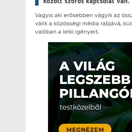
között szoros kapcsolat van.
Vagyis aki erősebben vágyik az öss
válik a közösségi média rabjává, kül
valóban a lelki igényeit.