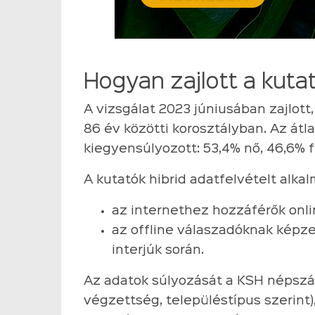
Hogyan zajlott a kuta
A vizsgálat 2023 júniusában zajlott
86 év közötti korosztályban. Az átla
kiegyensúlyozott: 53,4% nő, 46,6% fé
A kutatók hibrid adatfelvételt alka
az internethez hozzáférők onlin
az offline válaszadóknak képz
interjúk során.
Az adatok súlyozását a KSH népszáml
végzettség, településtípus szerint