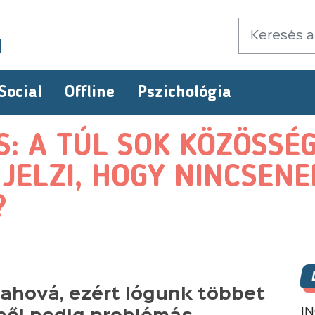
Social
Offline
Pszichológia
: A TÚL SOK KÖZÖSSÉG
JELZI, HOGY NINCSENEK
?
lahová, ezért lógunk többet
I