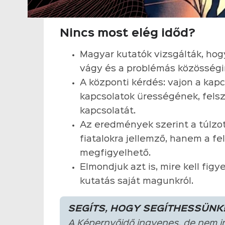
Nincs most elég időd?
Magyar kutatók vizsgálták, hog
vágy és a problémás közösségi
A központi kérdés: vajon a kapc
kapcsolatok ürességének, felsz
kapcsolatát.
Az eredmények szerint a túlzo
fiatalokra jellemző, hanem a f
megfigyelhető.
Elmondjuk azt is, mire kell figy
kutatás saját magunkról.
SEGÍTS, HOGY SEGÍTHESSÜNK
A Képernyőidő ingyenes, de nem i