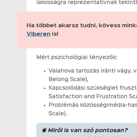
lakosságra reprezentatívnak tekint
Ha többet akarsz tudni, kövess min
Viberen
is!
Mért pszichológiai tényezők:
Valahova tartozás iránti vágy,
Belong Scale),
Kapcsolódási szükséglet fruszt
Satisfaction and Frustration Sca
Problémás közösségimédia-hasz
Scale).
🧠 Miről is van szó pontosan?