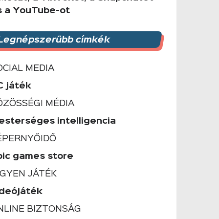
s a YouTube-ot
Legnépszerűbb címkék
OCIAL MEDIA
C játék
ÖZÖSSÉGI MÉDIA
esterséges intelligencia
ÉPERNYŐIDŐ
pic games store
NGYEN JÁTÉK
ideójáték
NLINE BIZTONSÁG