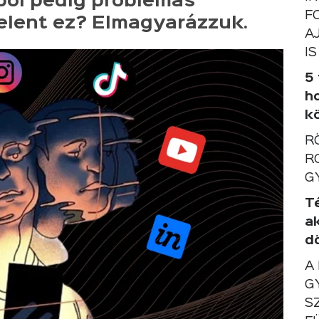
ből pedig problémás
F
 jelent ez? Elmagyarázzuk.
A
IS
5
h
k
R
R
G
T
a
d
A
G
S