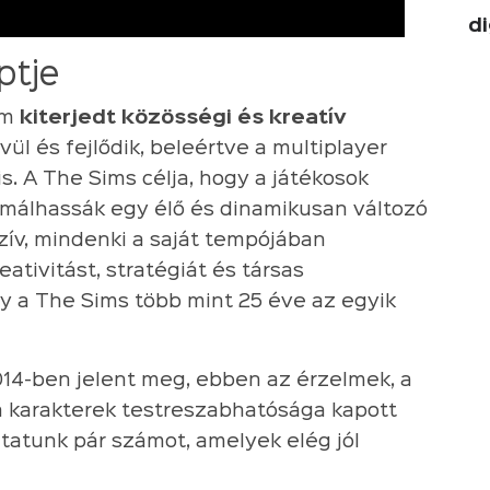
di
ptje
em
kiterjedt közösségi és kreatív
ül és fejlődik, beleértve a multiplayer
s. A The Sims célja, hogy a játékosok
formálhassák egy élő és dinamikusan változó
ív, mindenki a saját tempójában
eativitást, stratégiát és társas
gy a The Sims több mint 25 éve az egyik
2014-ben jelent meg, ebben az érzelmek, a
a karakterek testreszabhatósága kapott
utatunk pár számot, amelyek elég jól