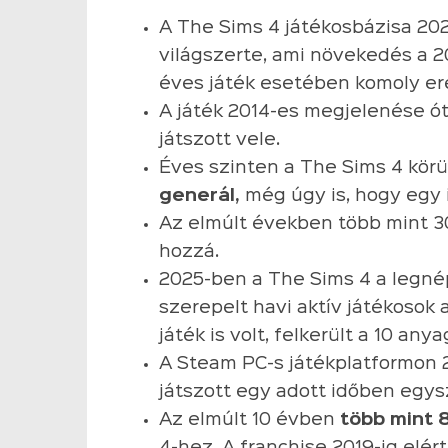
A The Sims 4 játékosbázisa 2
világszerte, ami növekedés a 20
éves játék esetében komoly e
A játék 2014-es megjelenése ót
játszott vele.
Éves szinten a The Sims 4 körü
generál,
még úgy is, hogy egy 
Az elmúlt években több mint 30
hozzá.
2025-ben a The Sims 4 a legné
szerepelt havi aktív játékosok
játék is volt, felkerült a 10 anya
A Steam PC-s játékplatformon 
játszott egy adott időben egysz
Az elmúlt 10 évben
több mint 