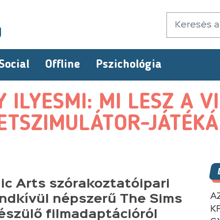
Social
Offline
Pszichológia
Y ILYESMI: MI LESZ A V
LETSZIMULÁTOR-JÁTÉK
nic Arts szórakoztatóipari
A
endkívül népszerű The Sims
K
készülő filmadaptációról