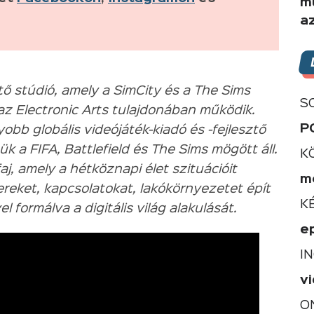
m
a
tő stúdió, amely a SimCity és a The Sims
S
 az Electronic Arts tulajdonában működik.
P
bb globális videójáték-kiadó és -fejlesztő
ük a FIFA, Battlefield és The Sims mögött áll.
K
j, amely a hétköznapi élet szituációit
m
tereket, kapcsolatokat, lakókörnyezetet épít
K
l formálva a digitális világ alakulását.
e
I
v
O