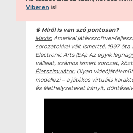
Viberen
is!
🧠 Miről is van szó pontosan?
Maxis:
Amerikai játékszoftver-fejlesz
sorozatokkal vált ismertté. 1997 óta
Electronic Arts (EA):
Az egyik legnagyo
vállalat, számos ismert sorozat, közt
Életszimulátor:
Olyan videójáték-műfa
modellezi – a játékos virtuális karak
és élethelyzeteket irányít, döntéseive