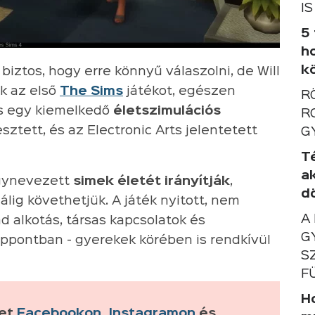
IS
5
h
k
biztos, hogy erre könnyű válaszolni, de Will
k az első
The Sims
játékot, egészen
R
ms egy kiemelkedő
életszimulációs
R
esztett, és az Electronic Arts jelentetett
G
T
a
 úgynevezett
simek életét irányítják
,
d
lálig követhetjük. A játék nyitott, nem
A
ad alkotás, társas kapcsolatok és
G
ppontban - gyerekek körében is rendkívül
S
F
Ho
ket
Facebookon
,
Instagramon
és