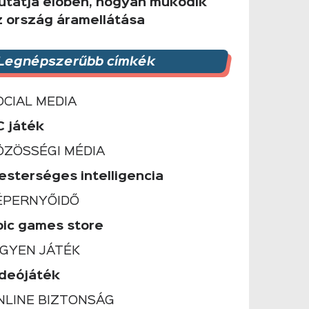
utatja élőben, hogyan működik
z ország áramellátása
Legnépszerűbb címkék
OCIAL MEDIA
C játék
ÖZÖSSÉGI MÉDIA
esterséges intelligencia
ÉPERNYŐIDŐ
pic games store
NGYEN JÁTÉK
ideójáték
NLINE BIZTONSÁG