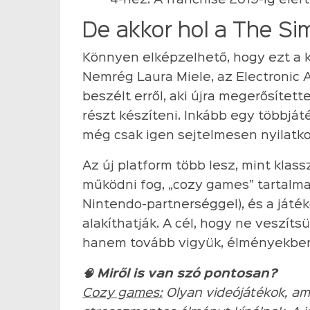
4-hez. A franchise 2019-ig elér
De akkor hol a The S
Könnyen elképzelhető, hogy ezt a k
Nemrég Laura Miele, az Electronic A
beszélt erről, aki újra megerősített
részt készíteni. Inkább egy többjáté
még csak igen sejtelmesen nyilatk
Az új platform több lesz, mint klass
működni fog, „cozy games” tartalmak
Nintendo-partnerséggel), és a játé
alakíthatják. A cél, hogy ne veszítsü
hanem tovább vigyük, élményekben
🧠 Miről is van szó pontosan?
Cozy games:
Olyan videójátékok, am