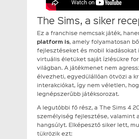
The Sims, a siker rece
Ez a franchise nemcsak játék, han
platform is
, amely folyamatosan bőv
fejlesztéseket és mobil kiadásokat i
virtuális életüket saját ízlésükre 
világban. A játékmenet nem agressz
élvezheti, egyedülállóan ötvözi a kr
interakciókat, így nem véletlen, ho
legnépszerűbb játéksorozat.
A legutóbbi fő rész, a The Sims 4 
személyiség fejlesztése, valamint 
hangsúlyt. Elképesztő siker lett, m
tükrözik ezt: