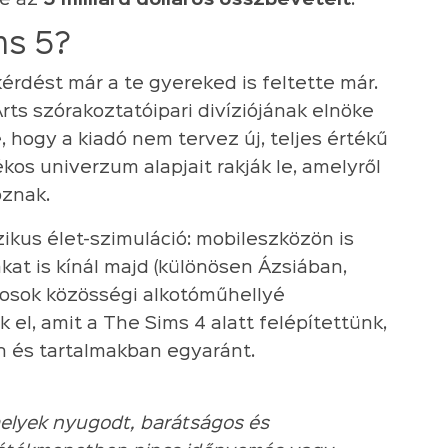
te az
5 milliárd dolláros összbevételt
.
ims 5?
érdést már a te gyereked is feltette már.
rts szórakoztatóipari divíziójának elnöke
e, hogy a kiadó nem tervez új, teljes értékű
kos univerzum alapjait rakják le, amelyről
oznak.
zikus élet-szimuláció: mobileszközön is
at is kínál majd (különösen Ázsiában,
kosok közösségi alkotóműhellyé
k el, amit a The Sims 4 alatt felépítettünk,
 és tartalmakban egyaránt.
elyek nyugodt, barátságos és