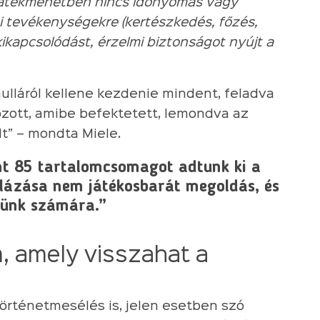
 játékmenetben nincs időnyomás vagy
 tevékenységekre (kertészkedés, főzés,
ikapcsolódást, érzelmi biztonságot nyújt a
ulláról kellene kezdenie mindent, feladva
ozott, amibe befektetett, lemondva az
t” – mondta Miele.
nt 85 tartalomcsomagot adtunk ki a
llázása nem játékosbarát megoldás, és
günk számára.”
m, amely visszahat a
örténetmesélés is, jelen esetben szó