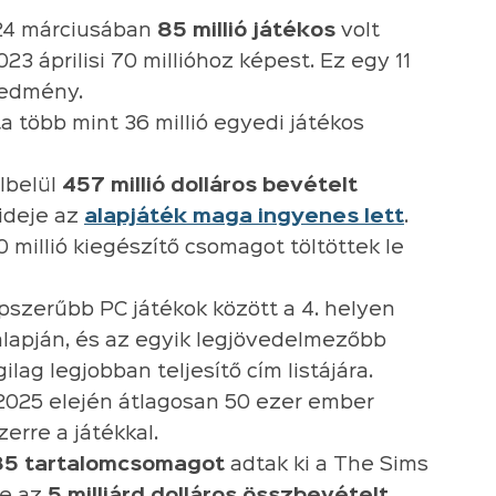
024 márciusában
85 millió játékos
volt
23 áprilisi 70 millióhoz képest. Ez egy 11
redmény.
a több mint 36 millió egyedi játékos
lbelül
457 millió dolláros bevételt
ideje az
alapjáték maga ingyenes lett
.
 millió kiegészítő csomagot töltöttek le
pszerűbb PC játékok között a 4. helyen
 alapján, és az egyik legjövedelmezőbb
gilag legjobban teljesítő cím listájára.
2025 elején átlagosan 50 ezer ember
erre a játékkal.
85 tartalomcsomagot
adtak ki a The Sims