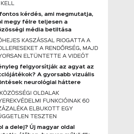
 KELL
 fontos kérdés, ami megmutatja,
ol megy félre teljesen a
özösségi média betiltása
ÖHEJES KASZÁSSAL RIOGATTA A
OLLERESEKET A RENDŐRSÉG, MAJD
YORSAN ELTÜNTETTE A VIDEÓT
ényleg felgyorsítják az agyat az
kciójátékok? A gyorsabb vizuális
öntések neurológiai háttere
 KÖZÖSSÉGI OLDALAK
YEREKVÉDELMI FUNKCIÓINAK 60
ZÁZALÉKA ELBUKOTT EGY
ÜGGETLEN TESZTEN
l a delej? Új magyar oldal