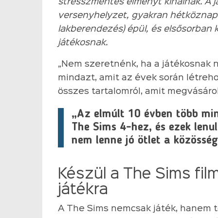
stresszmentes élményt kínálnak. A
versenyhelyzet, gyakran hétköznapi
lakberendezés) épül, és elsősorban k
játékosnak.
„Nem szeretnénk, ha a játékosnak n
mindazt, amit az évek során létreh
összes tartalomról, amit megvásárol
„Az elmúlt 10 évben több mi
The Sims 4-hez, és ezek lenu
nem lenne jó ötlet a közössé
Készül a The Sims fil
játékra
A The Sims nemcsak játék, hanem t