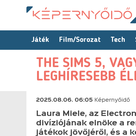
Játék
Film/Sorozat
Tech
THE SIMS 5, VAG
LEGHÍRESEBB É
2025.08.06. 06:05
Képernyőidő
Laura Miele, az Electro
divíziójának elnöke a r
játékok jövőjéről, és a 