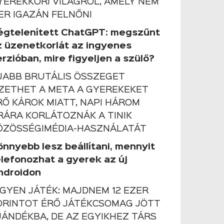
YEREKKORI VILÁGRÓL, AMELY NEM
ER IGAZÁN FELNŐNI
égtelenített ChatGPT: megszűnt
z üzenetkorlát az ingyenes
rzióban, mire figyeljen a szülő?
JABB BRUTÁLIS ÖSSZEGET
IZETHET A META A GYEREKEKET
RŐ KÁROK MIATT, NAPI HÁROM
RÁRA KORLÁTOZNÁK A TINIK
ÖZÖSSÉGIMÉDIA-HASZNÁLATÁT
önnyebb lesz beállítani, mennyit
elefonozhat a gyerek az új
ndroidon
NGYEN JÁTÉK: MAJDNEM 12 EZER
ORINTOT ÉRŐ JÁTÉKCSOMAG JÖTT
JÁNDÉKBA, DE AZ EGYIKHEZ TÁRS