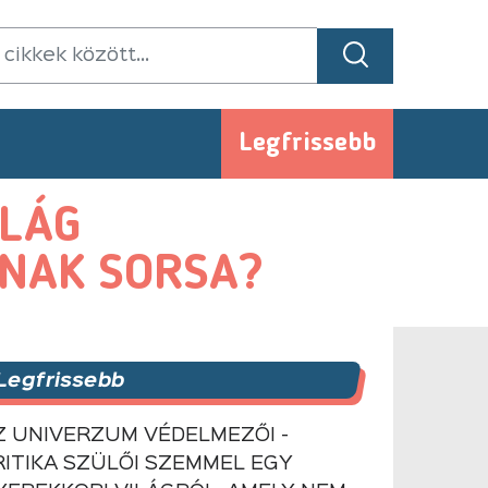
Legfrissebb
ILÁG
ÁNAK SORSA?
Legfrissebb
Z UNIVERZUM VÉDELMEZŐI -
RITIKA SZÜLŐI SZEMMEL EGY