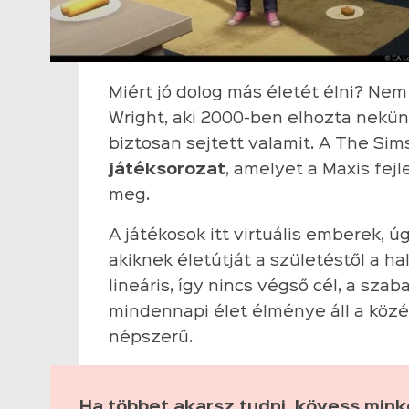
Miért jó dolog más életét élni? Nem 
Wright, aki 2000-ben elhozta nekün
biztosan sejtett valamit. A The Si
játéksorozat
, amelyet a Maxis fejl
meg.
A játékosok itt virtuális emberek,
akiknek életútját a születéstől a ha
lineáris, így nincs végső cél, a szab
mindennapi élet élménye áll a közé
népszerű.
Ha többet akarsz tudni, kövess min