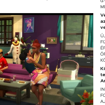
G
M
V
a
ve
Ú
F
É
Ó
K
K
t
A
I
F
A