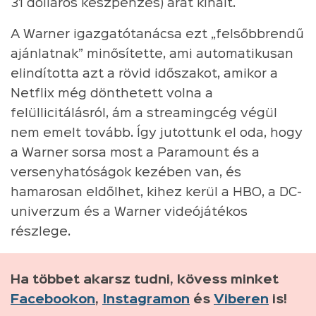
31 dolláros készpénzes) árat kínált.
A Warner igazgatótanácsa ezt „felsőbbrendű
ajánlatnak” minősítette, ami automatikusan
elindította azt a rövid időszakot, amikor a
Netflix még dönthetett volna a
felüllicitálásról, ám a streamingcég végül
nem emelt tovább. Így jutottunk el oda, hogy
a Warner sorsa most a Paramount és a
versenyhatóságok kezében van, és
hamarosan eldőlhet, kihez kerül a HBO, a DC-
univerzum és a Warner videójátékos
részlege.
Ha többet akarsz tudni, kövess minket
Facebookon
,
Instagramon
és
Viberen
is!