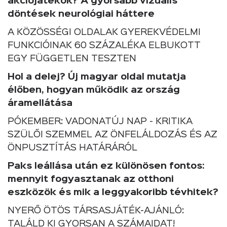
akciójátékok? A gyorsabb vizuális
döntések neurológiai háttere
A KÖZÖSSÉGI OLDALAK GYEREKVÉDELMI
FUNKCIÓINAK 60 SZÁZALÉKA ELBUKOTT
EGY FÜGGETLEN TESZTEN
Hol a delej? Új magyar oldal mutatja
élőben, hogyan működik az ország
áramellátása
PÓKEMBER: VADONATÚJ NAP - KRITIKA
SZÜLŐI SZEMMEL AZ ÖNFELÁLDOZÁS ÉS AZ
ÖNPUSZTÍTÁS HATÁRÁRÓL
Paks leállása után ez különösen fontos:
mennyit fogyasztanak az otthoni
eszközök és mik a leggyakoribb tévhitek?
NYERŐ ÖTÖS TÁRSASJÁTÉK-AJÁNLÓ:
TALÁLD KI GYORSAN A SZÁMAIDAT!