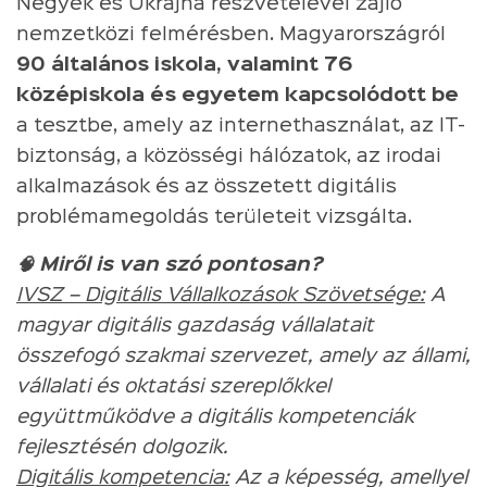
Négyek és Ukrajna részvételével zajló
nemzetközi felmérésben. Magyarországról
90 általános iskola, valamint 76
középiskola és egyetem kapcsolódott be
a tesztbe, amely az internethasználat, az IT-
biztonság, a közösségi hálózatok, az irodai
alkalmazások és az összetett digitális
problémamegoldás területeit vizsgálta.
🧠 Miről is van szó pontosan?
IVSZ – Digitális Vállalkozások Szövetsége:
A
magyar digitális gazdaság vállalatait
összefogó szakmai szervezet, amely az állami,
vállalati és oktatási szereplőkkel
együttműködve a digitális kompetenciák
fejlesztésén dolgozik.
Digitális kompetencia:
Az a képesség, amellyel