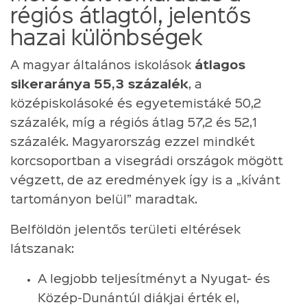
régiós átlagtól, jelentős
hazai különbségek
A magyar általános iskolások
átlagos
sikeraránya 55,3 százalék
, a
középiskolásoké és egyetemistáké 50,2
százalék, míg a régiós átlag 57,2 és 52,1
százalék. Magyarország ezzel mindkét
korcsoportban a visegrádi országok mögött
végzett, de az eredmények így is a „kívánt
tartományon belül” maradtak.
Belföldön jelentős területi eltérések
látszanak:
A legjobb teljesítményt a Nyugat- és
Közép-Dunántúl diákjai érték el,