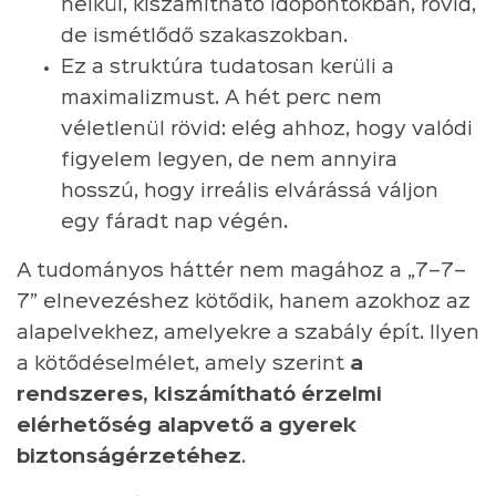
nélkül, kiszámítható időpontokban, rövid,
de ismétlődő szakaszokban.
Ez a struktúra tudatosan kerüli a
maximalizmust. A hét perc nem
véletlenül rövid: elég ahhoz, hogy valódi
figyelem legyen, de nem annyira
hosszú, hogy irreális elvárássá váljon
egy fáradt nap végén.
A tudományos háttér nem magához a „7–7–
7” elnevezéshez kötődik, hanem azokhoz az
alapelvekhez, amelyekre a szabály épít. Ilyen
a kötődéselmélet, amely szerint
a
rendszeres, kiszámítható érzelmi
elérhetőség alapvető a gyerek
biztonságérzetéhez
.