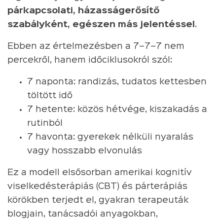
párkapcsolati, házasságerősítő
szabályként, egészen más jelentéssel
.
Ebben az értelmezésben a 7–7–7 nem
percekről, hanem időciklusokról szól:
7 naponta: randizás, tudatos kettesben
töltött idő
7 hetente: közös hétvége, kiszakadás a
rutinból
7 havonta: gyerekek nélküli nyaralás
vagy hosszabb elvonulás
Ez a modell elsősorban amerikai kognitív
viselkedésterápiás (CBT) és párterápiás
körökben terjedt el, gyakran terapeuták
blogjain, tanácsadói anyagokban,