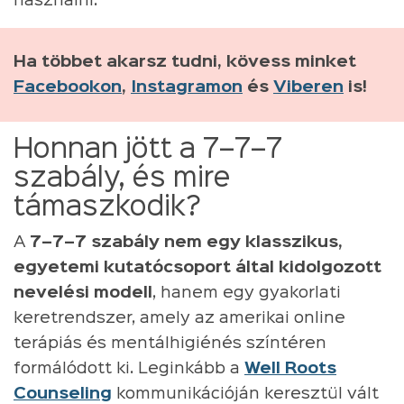
használni.
Ha többet akarsz tudni, kövess minket
Facebookon
,
Instagramon
és
Viberen
is!
Honnan jött a 7–7–7
szabály, és mire
támaszkodik?
A
7–7–7 szabály nem egy klasszikus,
egyetemi kutatócsoport által kidolgozott
nevelési modell
, hanem egy gyakorlati
keretrendszer, amely az amerikai online
terápiás és mentálhigiénés színtéren
formálódott ki. Leginkább a
Well Roots
Counseling
kommunikációján keresztül vált