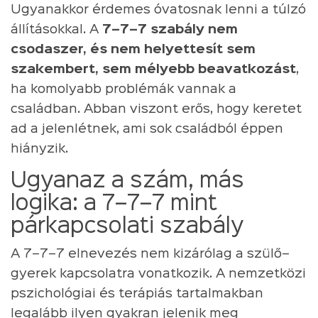
Ugyanakkor érdemes óvatosnak lenni a túlzó
állításokkal. A
7–7–7 szabály nem
csodaszer, és nem helyettesít sem
szakembert, sem mélyebb beavatkozást
,
ha komolyabb problémák vannak a
családban. Abban viszont erős, hogy keretet
ad a jelenlétnek, ami sok családból éppen
hiányzik.
Ugyanaz a szám, más
logika: a 7–7–7 mint
párkapcsolati szabály
A 7–7–7 elnevezés nem kizárólag a szülő–
gyerek kapcsolatra vonatkozik. A nemzetközi
pszichológiai és terápiás tartalmakban
legalább ilyen gyakran jelenik meg