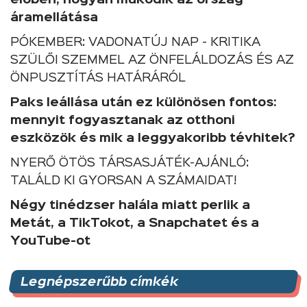
élőben, hogyan működik az ország
áramellátása
PÓKEMBER: VADONATÚJ NAP - KRITIKA
SZÜLŐI SZEMMEL AZ ÖNFELÁLDOZÁS ÉS AZ
ÖNPUSZTÍTÁS HATÁRÁRÓL
Paks leállása után ez különösen fontos:
mennyit fogyasztanak az otthoni
eszközök és mik a leggyakoribb tévhitek?
NYERŐ ÖTÖS TÁRSASJÁTÉK-AJÁNLÓ:
TALÁLD KI GYORSAN A SZÁMAIDAT!
Négy tinédzser halála miatt perlik a
Metát, a TikTokot, a Snapchatet és a
YouTube-ot
Legnépszerűbb címkék