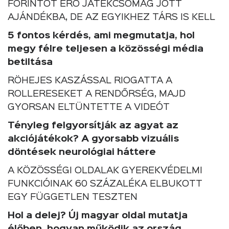
FORINTOT ÉRŐ JÁTÉKCSOMAG JÖTT
AJÁNDÉKBA, DE AZ EGYIKHEZ TÁRS IS KELL
5 fontos kérdés, ami megmutatja, hol
megy félre teljesen a közösségi média
betiltása
RÖHEJES KASZÁSSAL RIOGATTA A
ROLLERESEKET A RENDŐRSÉG, MAJD
GYORSAN ELTÜNTETTE A VIDEÓT
Tényleg felgyorsítják az agyat az
akciójátékok? A gyorsabb vizuális
döntések neurológiai háttere
A KÖZÖSSÉGI OLDALAK GYEREKVÉDELMI
FUNKCIÓINAK 60 SZÁZALÉKA ELBUKOTT
EGY FÜGGETLEN TESZTEN
Hol a delej? Új magyar oldal mutatja