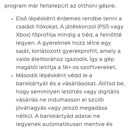
program már feltelepült az otthoni gépre.
Első lépésként érdemes rendbe tenni a
családi fiókokat. A játékkonzol (PS5 vagy
Xbox) főprofilja mindig a tiéd, a felnőtté
legyen. A gyereknek hozz létre egy
saját, korlátozott gyerekprofilt, amely a
valós életkorához igazodik. Így a gép
magától letiltja a 18+-os szoftvereket.
Második lépésként védd le a
bankkártyát és a vásárlásokat. Állítsd be,
hogy semmilyen letöltés vagy digitális
vásárlás ne indulhasson el szülői
jóváhagyás vagy jelszó megadása
nélkül. A bankkártyád adatai ne
legyenek automatikusan mentve és