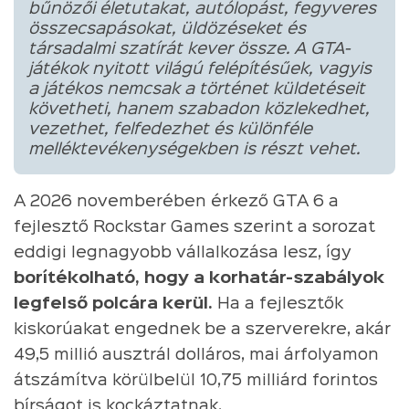
bűnözői életutakat, autólopást, fegyveres
összecsapásokat, üldözéseket és
társadalmi szatírát kever össze. A GTA-
játékok nyitott világú felépítésűek, vagyis
a játékos nemcsak a történet küldetéseit
követheti, hanem szabadon közlekedhet,
vezethet, felfedezhet és különféle
melléktevékenységekben is részt vehet.
A 2026 novemberében érkező GTA 6 a
fejlesztő Rockstar Games szerint a sorozat
eddigi legnagyobb vállalkozása lesz, így
borítékolható, hogy a korhatár-szabályok
legfelső polcára kerül.
Ha a fejlesztők
kiskorúakat engednek be a szerverekre, akár
49,5 millió ausztrál dolláros, mai árfolyamon
átszámítva körülbelül 10,75 milliárd forintos
bírságot is kockáztatnak.