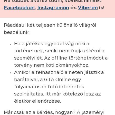
Ha többet akarsz tudni, kövess minket
Facebookon
,
Instagramon
és
Viberen
is!
Ráadásul két teljesen különálló világról
beszélünk:
Ha a játékos egyedül vág neki a
történetnek, senki nem fogja elkérni a
személyijét. Az offline történetmódot a
törvény nem köti okmányokhoz.
Amikor a felhasználó a neten játszik a
barátaival, a GTA Online egy
folyamatosan futó internetes
szolgáltatás. Itt már kötelező lesz az
életkor ellenőrzése.
Már csak az a kérdés, hogyan? A „személyi