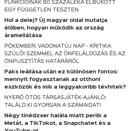
FUNKCIÓINAK 60 SZÁZALÉKA ELBUKOTT
EGY FÜGGETLEN TESZTEN
Hol a delej? Új magyar oldal mutatja
élőben, hogyan működik az ország
áramellátása
PÓKEMBER: VADONATÚJ NAP - KRITIKA
SZÜLŐI SZEMMEL AZ ÖNFELÁLDOZÁS ÉS AZ
ÖNPUSZTÍTÁS HATÁRÁRÓL
Paks leállása után ez különösen fontos:
mennyit fogyasztanak az otthoni
eszközök és mik a leggyakoribb tévhitek?
NYERŐ ÖTÖS TÁRSASJÁTÉK-AJÁNLÓ:
TALÁLD KI GYORSAN A SZÁMAIDAT!
Négy tinédzser halála miatt perlik a
Metát, a TikTokot, a Snapchatet és a
YouTube-ot