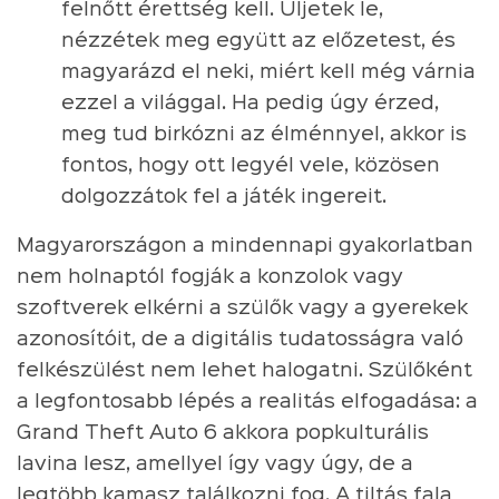
felnőtt érettség kell. Üljetek le,
nézzétek meg együtt az előzetest, és
magyarázd el neki, miért kell még várnia
ezzel a világgal. Ha pedig úgy érzed,
meg tud birkózni az élménnyel, akkor is
fontos, hogy ott legyél vele, közösen
dolgozzátok fel a játék ingereit.
Magyarországon a mindennapi gyakorlatban
nem holnaptól fogják a konzolok vagy
szoftverek elkérni a szülők vagy a gyerekek
azonosítóit, de a digitális tudatosságra való
felkészülést nem lehet halogatni. Szülőként
a legfontosabb lépés a realitás elfogadása: a
Grand Theft Auto 6 akkora popkulturális
lavina lesz, amellyel így vagy úgy, de a
legtöbb kamasz találkozni fog. A tiltás fala