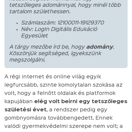
tetszőleges adománnyal, hogy minél több
tartalom születhessen.
Számlaszám: 12100011-19129370
Név: LogIn Digitális Edukáció
Egyesület
A tárgy mezőbe írd be, hogy
adomány
.
Köszönjük segítséged, igyekszünk
megszolgálni.
A régi internet és online világ egyik
legfurcsább, szinte komolytalan szokása az
volt, hogy a felnőtt oldalak és platformok
kapujában
elég volt beírni egy tetszőleges
születési évet
, a rendszer pedig egy
gombnyomásra továbbengedett. Ennek
valódi gyermekvédelmi szerepe nem volt; a