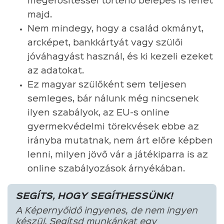
megerősítéssel történő belépés is lehet
majd.
Nem mindegy, hogy a család okmányt,
arcképet, bankkártyát vagy szülői
jóváhagyást használ, és ki kezeli ezeket
az adatokat.
Ez magyar szülőként sem teljesen
semleges, bár nálunk még nincsenek
ilyen szabályok, az EU-s online
gyermekvédelmi törekvések ebbe az
irányba mutatnak, nem árt előre képben
lenni, milyen jövő vár a játékiparra is az
online szabályozások árnyékában.
SEGÍTS, HOGY SEGÍTHESSÜNK!
A Képernyőidő ingyenes, de nem ingyen
készül. Segítsd munkánkat egy