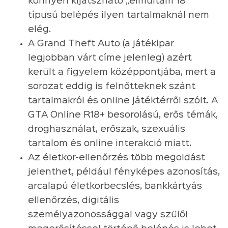
könnyen kijátszható „elmúltam 18”
típusú belépés ilyen tartalmaknál nem
elég.
A Grand Theft Auto (a játékipar
legjobban várt címe jelenleg) azért
került a figyelem középpontjába, mert a
sorozat eddig is felnőtteknek szánt
tartalmakról és online játéktérről szólt. A
GTA Online R18+ besorolású, erős témák,
droghasználat, erőszak, szexuális
tartalom és online interakció miatt.
Az életkor-ellenőrzés több megoldást
jelenthet, például fényképes azonosítás,
arcalapú életkorbecslés, bankkártyás
ellenőrzés, digitális
személyazonossággal vagy szülői