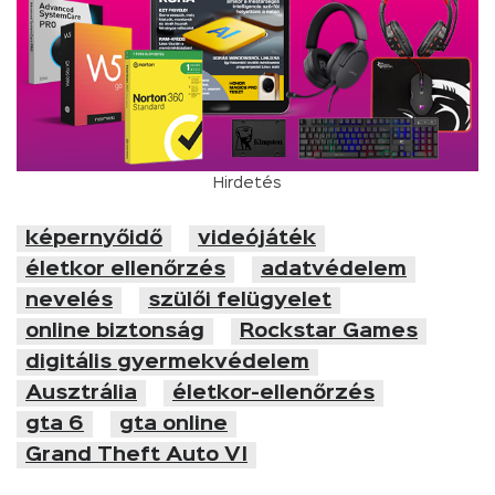
Hirdetés
képernyőidő
videójáték
életkor ellenőrzés
adatvédelem
nevelés
szülői felügyelet
online biztonság
Rockstar Games
digitális gyermekvédelem
Ausztrália
életkor-ellenőrzés
gta 6
gta online
Grand Theft Auto VI