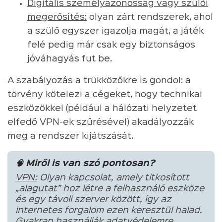
Digitális személyazonosság vagy szülői
megerősítés:
olyan zárt rendszerek, ahol
a szülő egyszer igazolja magát, a játék
felé pedig már csak egy biztonságos
jóváhagyás fut be.
A szabályozás a trükközőkre is gondol: a
törvény kötelezi a cégeket, hogy technikai
eszközökkel (például a hálózati helyzetet
elfedő VPN-ek szűrésével) akadályozzák
meg a rendszer kijátszását.
🧠 Miről is van szó pontosan?
VPN:
Olyan kapcsolat, amely titkosított
„alagutat” hoz létre a felhasználó eszköze
és egy távoli szerver között, így az
internetes forgalom ezen keresztül halad.
Gyakran használják adatvédelemre,