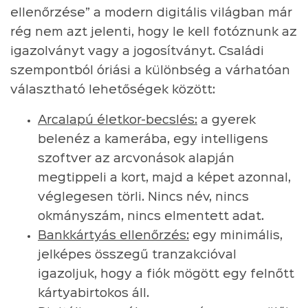
ellenőrzése” a modern digitális világban már
rég nem azt jelenti, hogy le kell fotóznunk az
igazolványt vagy a jogosítványt. Családi
szempontból óriási a különbség a várhatóan
választható lehetőségek között:
Arcalapú életkor-becslés:
a gyerek
belenéz a kamerába, egy intelligens
szoftver az arcvonások alapján
megtippeli a kort, majd a képet azonnal,
véglegesen törli. Nincs név, nincs
okmányszám, nincs elmentett adat.
Bankkártyás ellenőrzés:
egy minimális,
jelképes összegű tranzakcióval
igazoljuk, hogy a fiók mögött egy felnőtt
kártyabirtokos áll.