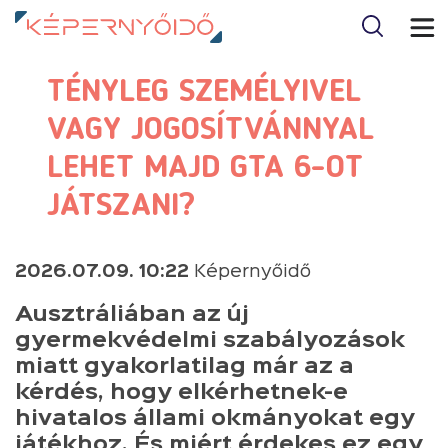
TÉNYLEG SZEMÉLYIVEL
VAGY JOGOSÍTVÁNNYAL
LEHET MAJD GTA 6-OT
JÁTSZANI?
2026.07.09. 10:22
Képernyőidő
Ausztráliában az új
gyermekvédelmi szabályozások
miatt gyakorlatilag már az a
kérdés, hogy elkérhetnek-e
hivatalos állami okmányokat egy
játékhoz. És miért érdekes ez egy