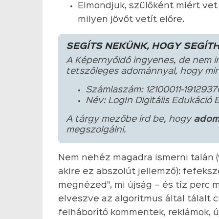
Elmondjuk, szülőként miért vet 
milyen jövőt vetít előre.
SEGÍTS NEKÜNK, HOGY SEGÍT
A Képernyőidő ingyenes, de nem i
tetszőleges adománnyal, hogy min
Számlaszám: 12100011-1912937
Név: LogIn Digitális Edukáció 
A tárgy mezőbe írd be, hogy
adom
megszolgálni.
Nem nehéz magadra ismerni talán (v
akire ez abszolút jellemző): fefeksz
megnézed", mi újság – és tíz perc 
elveszve az algoritmus által tálalt
felháborító kommentek, reklámok, ú