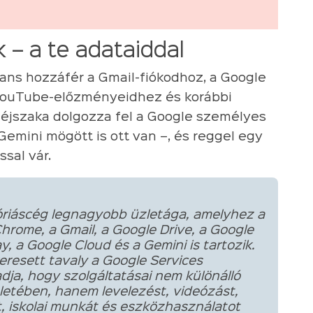
 – a te adataiddal
ans hozzáfér a Gmail-fiókodhoz, a Google
 YouTube-előzményeidhez és korábbi
 éjszaka dolgozza fel a Google személyes
emini mögött is ott van –, és reggel egy
sal vár.
óriáscég legnagyobb üzletága, amelyhez a
hrome, a Gmail, a Google Drive, a Google
, a Google Cloud és a Gemini is tartozik.
keresett tavaly a Google Services
adja, hogy szolgáltatásai nem különálló
etében, hanem levelezést, videózást,
t, iskolai munkát és eszközhasználatot