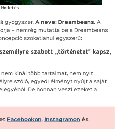
Hirdetés
 rá gyógyszer.
A neve: Dreambeans.
A
laborja – nemrég mutatta be a Dreambeans
oncepció szokatlanul egyszerű:
zemélyre szabott „történetet" kapsz,
nem kínál több tartalmat, nem nyit
lyre szóló, egyedi élményt nyújt a saját
elegyéből. De honnan veszi ezeket a
ket
Facebookon
,
Instagramon
és