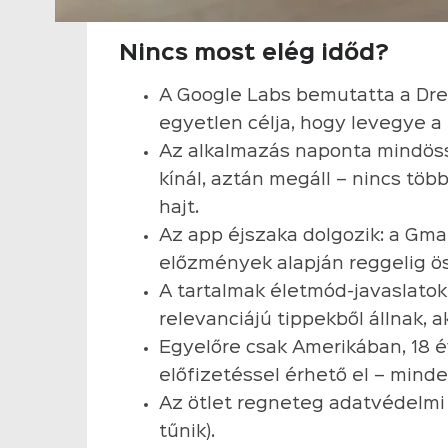
Nincs most elég időd?
A Google Labs bemutatta a Dre
egyetlen célja, hogy levegye a
Az alkalmazás naponta mindöss
kínál, aztán megáll – nincs töb
hajt.
Az app éjszaka dolgozik: a Gmai
előzmények alapján reggelig öss
A tartalmak életmód-javaslato
relevanciájú tippekből állnak, ak
Egyelőre csak Amerikában, 18 
előfizetéssel érhető el – minde
Az ötlet regneteg adatvédelmi 
tűnik).