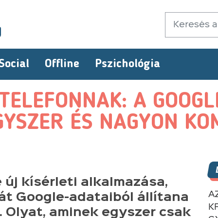
Social
Offline
Pszichológia
 TELEFONNAK: A GOOG
GYSZER ÉS NAGYON KO
új kísérleti alkalmazása,
A
át Google-adataiból állítana
K
. Olyat, aminek egyszer csak