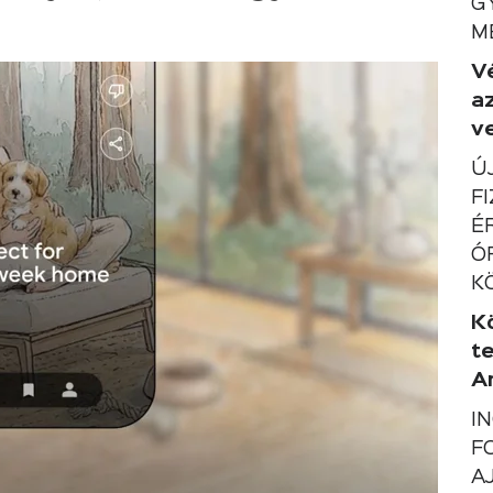
G
M
V
a
ve
Ú
F
É
Ó
K
K
t
A
I
F
A