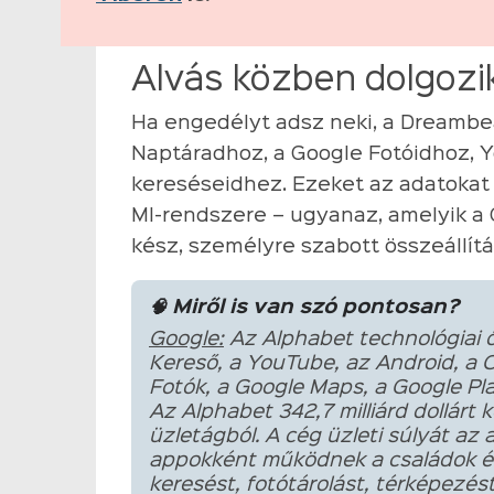
Alvás közben dolgozik
Ha engedélyt adsz neki, a Dreambe
Naptáradhoz, a Google Fotóidhoz,
kereséseidhez. Ezeket az adatokat
MI-rendszere – ugyanaz, amelyik a G
kész, személyre szabott összeállítás
🧠 Miről is van szó pontosan?
Google:
Az Alphabet technológiai 
Kereső, a YouTube, az Android, a C
Fotók, a Google Maps, a Google Play
Az Alphabet 342,7 milliárd dollárt 
üzletágból. A cég üzleti súlyát az 
appokként működnek a családok él
keresést, fotótárolást, térképezés