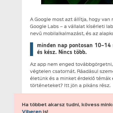
A Google most azt állítja, hogy van
Google Labs – a vállalat kísérleti 
nevű mobilalkalmazást, és az alapk
minden nap pontosan 10–14 s
és kész. Nincs több.
Az app nem enged továbbgörgetni, 
végtelen csatornát. Ráadásul szemé
életünk és a minket érdeklő témák 
történeteket? Itt jön a pikáns rész.
Ha többet akarsz tudni, kövess min
Viberen
is!