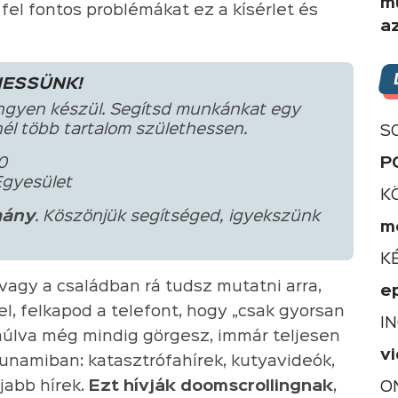
m
fel fontos problémákat ez a kísérlet és
a
HESSÜNK!
ngyen készül. Segítsd munkánkat egy
él több tartalom születhessen.
S
0
P
Egyesület
K
ány
. Köszönjük segítséged, igyekszünk
m
K
agy a családban rá tudsz mutatni arra,
e
el, felkapod a telefont, hogy „csak gyorsan
I
múlva még mindig görgesz, immár teljesen
v
 cunamiban: katasztrófahírek, kutyavideók,
jabb hírek.
Ezt hívják doomscrollingnak
,
O