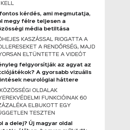
 KELL
 fontos kérdés, ami megmutatja,
ol megy félre teljesen a
özösségi média betiltása
ÖHEJES KASZÁSSAL RIOGATTA A
OLLERESEKET A RENDŐRSÉG, MAJD
YORSAN ELTÜNTETTE A VIDEÓT
ényleg felgyorsítják az agyat az
kciójátékok? A gyorsabb vizuális
öntések neurológiai háttere
 KÖZÖSSÉGI OLDALAK
YEREKVÉDELMI FUNKCIÓINAK 60
ZÁZALÉKA ELBUKOTT EGY
ÜGGETLEN TESZTEN
l a delej? Új magyar oldal