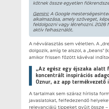
kötnek össze egyetlen fiókrendsz
Gemini:
A Google mesterségesintell
alkalmazása, amely szöveget, képe
feldolgozni vagy létrehozni. 2026 
aktív felhasználót.
A névválasztás sem véletlen. A „dre
dolgozik, amíg te alszol, a „beans" (
amikor frissen főzött kávéval indíto
„Az egész egy éjszaka alatt 
koncentrált inspirációs ada
Oznur, az app termékvezető 
A tartalmak sem száraz hírlista fo
javaslatokat, felfedezendő helyek
relevanciájú tippeket gyűjt össze – 