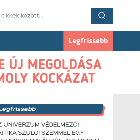
Legfrissebb
LE ÚJ MEGOLDÁSA
MOLY KOCKÁZAT
Legfrissebb
Z UNIVERZUM VÉDELMEZŐI -
RITIKA SZÜLŐI SZEMMEL EGY