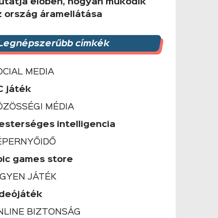
utatja élőben, hogyan működik
z ország áramellátása
Legnépszerűbb címkék
OCIAL MEDIA
C játék
ÖZÖSSÉGI MÉDIA
esterséges intelligencia
ÉPERNYŐIDŐ
pic games store
NGYEN JÁTÉK
ideójáték
NLINE BIZTONSÁG