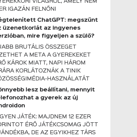
YEREKKORI VILÁGRÓL, AMELY NEM
ER IGAZÁN FELNŐNI
égtelenített ChatGPT: megszűnt
z üzenetkorlát az ingyenes
rzióban, mire figyeljen a szülő?
JABB BRUTÁLIS ÖSSZEGET
IZETHET A META A GYEREKEKET
RŐ KÁROK MIATT, NAPI HÁROM
RÁRA KORLÁTOZNÁK A TINIK
ÖZÖSSÉGIMÉDIA-HASZNÁLATÁT
önnyebb lesz beállítani, mennyit
elefonozhat a gyerek az új
ndroidon
NGYEN JÁTÉK: MAJDNEM 12 EZER
ORINTOT ÉRŐ JÁTÉKCSOMAG JÖTT
JÁNDÉKBA, DE AZ EGYIKHEZ TÁRS