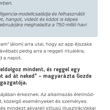
erben.
igencia-modellcsaládja és felhasználói
t, hangot, videót és kódot is képes
februárjára meghaladta a 750 millió havi
am" (álom) arra utal, hogy az app éjszaka
kávébab) pedig arra a reggeli rituáléra,
d a napot.
feldolgoz mindent, és reggel egy
got ad át neked" – magyarázta Gozde
igazgatója.
rmájában érkeznek. Az alkalmazás életmód-
et, közelgő eseményeket és személyes
és mindezt akvarell stílusú illusztrációkkal