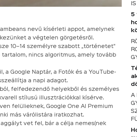
IS
5
h
ambeans nevű kísérleti appot, amelynek
k
 kezünket a végtelen görgetésről.
R
ze 10–14 személyre szabott „történetet"
R
b tartalom, nincs algoritmus, amely tovább
G
T
l, a Google Naptár, a Fotók és a YouTube-
a
zeállítja a napi adagot.
d
kból, felfedezendő helyekből és személyes
A
varell stílusú illusztrációkkal kísérve.
G
éven felülieknek, Google One AI Premium
S
nki más várólistára iratkozhat.
F
aggályt vet fel, bár a célja nemes(nek
Ho