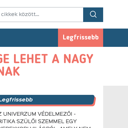
Legfrissebb
GE LEHET A NAGY
NAK
Legfrissebb
Z UNIVERZUM VÉDELMEZŐI -
RITIKA SZÜLŐI SZEMMEL EGY