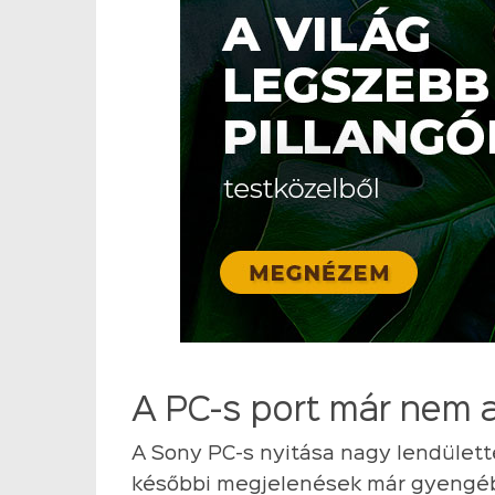
A PC-s port már nem 
A Sony PC-s nyitása nagy lendülette
későbbi megjelenések már gyengéb