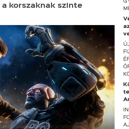
G
 a korszaknak szinte
M
V
a
ve
Ú
F
É
Ó
K
K
t
A
I
F
A