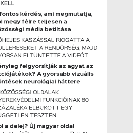
 KELL
 fontos kérdés, ami megmutatja,
ol megy félre teljesen a
özösségi média betiltása
ÖHEJES KASZÁSSAL RIOGATTA A
OLLERESEKET A RENDŐRSÉG, MAJD
YORSAN ELTÜNTETTE A VIDEÓT
ényleg felgyorsítják az agyat az
kciójátékok? A gyorsabb vizuális
öntések neurológiai háttere
 KÖZÖSSÉGI OLDALAK
YEREKVÉDELMI FUNKCIÓINAK 60
ZÁZALÉKA ELBUKOTT EGY
ÜGGETLEN TESZTEN
l a delej? Új magyar oldal