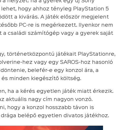
 a helyzet: ha a gyerek egy új Sony
 lehet, hogy ahhoz tényleg PlayStation 5
dött a kivárás. A játék először megjelent
később PC-re is megérkezett. Ilyenkor nem
lt a családi számítógép vagy a gyerek saját
y, történetközpontú játékait PlayStationre,
 Wolverine-hez vagy egy SAROS-hoz hasonló
döntenie, belefér-e egy konzol ára, a
s és minden kiegészítő költség.
n, ha a kérés egyetlen játék miatt érkezik.
z aktuális nagy cím nagyon vonzó.
i, hogy a konzol hosszabb távon is
 drága belépő egyetlen divatos játékhoz.