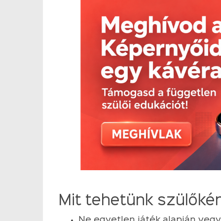
Mit tehetünk szülőké
Ne egyetlen játék alapján vegy