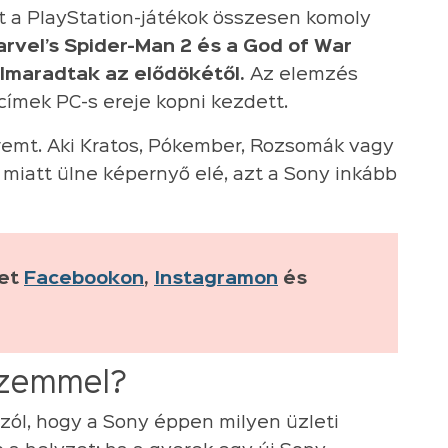
t a PlayStation-játékok összesen komoly
arvel’s Spider-Man 2 és a God of War
lmaradtak az elődökétől.
Az elemzés
címek PC-s ereje kopni kezdett.
remt. Aki Kratos, Pókember, Rozsomák vagy
 miatt ülne képernyő elé, azt a Sony inkább
ket
Facebookon
,
Instagramon
és
 szemmel?
szól, hogy a Sony éppen milyen üzleti