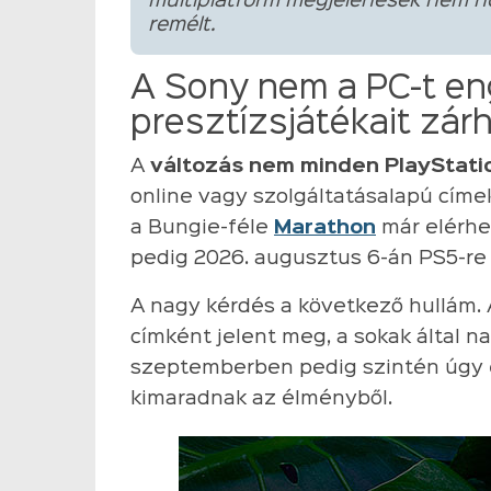
multiplatform megjelenések nem ho
remélt.
A Sony nem a PC-t eng
presztízsjátékait zárh
A
változás nem minden PlayStati
online vagy szolgáltatásalapú címek
a Bungie-féle
Marathon
már elérhet
pedig 2026. augusztus 6-án PS5-re 
A nagy kérdés a következő hullám. A
címként jelent meg, a sokak által n
szeptemberben pedig szintén úgy ér
kimaradnak az élményből.