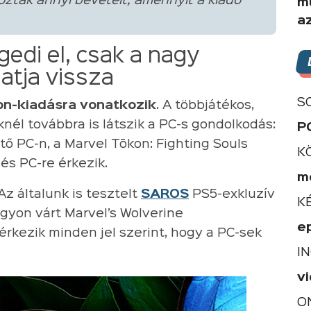
ztak annyi bevételt, amennyit a kiadó
m
a
edi el, csak a nagy
atja vissza
S
on-kiadásra vonatkozik
. A többjátékos,
nél továbbra is látszik a PC-s gondolkodás:
P
ő PC-n, a Marvel Tōkon: Fighting Souls
K
és PC-re érkezik.
m
z általunk is tesztelt
SAROS
PS5-exkluzív
K
agyon várt Marvel’s Wolverine
e
kezik minden jel szerint, hogy a PC-sek
I
v
O