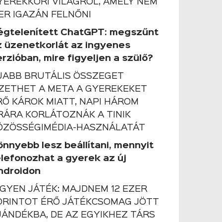
YEREKKORI VILÁGRÓL, AMELY NEM
ER IGAZÁN FELNŐNI
égtelenített ChatGPT: megszűnt
z üzenetkorlát az ingyenes
rzióban, mire figyeljen a szülő?
JABB BRUTÁLIS ÖSSZEGET
IZETHET A META A GYEREKEKET
RŐ KÁROK MIATT, NAPI HÁROM
RÁRA KORLÁTOZNÁK A TINIK
ÖZÖSSÉGIMÉDIA-HASZNÁLATÁT
önnyebb lesz beállítani, mennyit
elefonozhat a gyerek az új
ndroidon
NGYEN JÁTÉK: MAJDNEM 12 EZER
ORINTOT ÉRŐ JÁTÉKCSOMAG JÖTT
JÁNDÉKBA, DE AZ EGYIKHEZ TÁRS