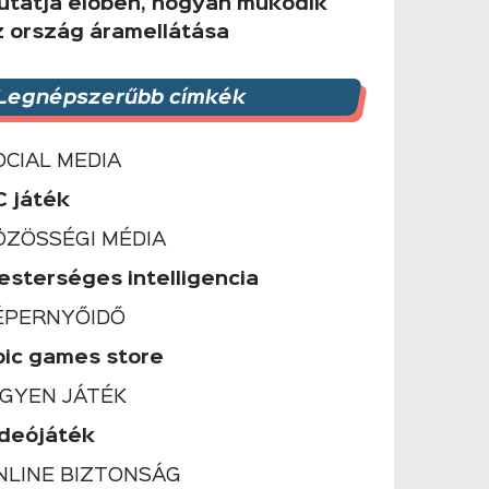
utatja élőben, hogyan működik
z ország áramellátása
Legnépszerűbb címkék
OCIAL MEDIA
C játék
ÖZÖSSÉGI MÉDIA
esterséges intelligencia
ÉPERNYŐIDŐ
pic games store
NGYEN JÁTÉK
ideójáték
NLINE BIZTONSÁG