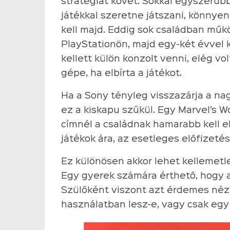
stratégiát követ. Sokkal egyszerűbb
játékkal szeretne játszani, könnyen
kell majd. Eddig sok családban műkö
PlayStationön, majd egy-két évvel 
kellett külön konzolt venni, elég vo
gépe, ha elbírta a játékot.
Ha a Sony tényleg visszazárja a nag
ez a kiskapu szűkül. Egy Marvel’s
címnél a családnak hamarabb kell el
játékok ára, az esetleges előfizeté
Ez különösen akkor lehet kellemetle
Egy gyerek számára érthető, hogy a
Szülőként viszont azt érdemes nézn
használatban lesz-e, vagy csak egy