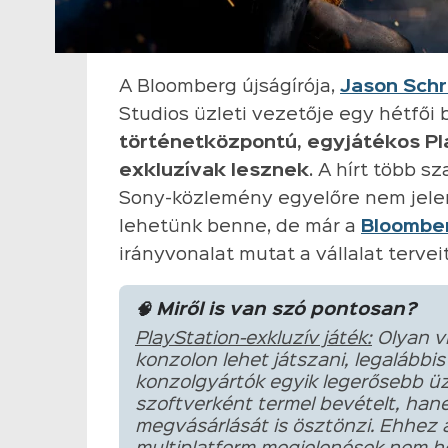
A Bloomberg újságírója,
Jason Schr
Studios üzleti vezetője egy hétfői b
történetközpontú, egyjátékos Pl
exkluzívak lesznek
. A hírt több s
Sony-közlemény egyelőre nem jelen
lehetünk benne, de már a
Bloomber
irányvonalat mutat a vállalat terveit
🧠 Miről is van szó pontosan?
PlayStation-exkluzív játék:
Olyan vi
konzolon lehet játszani, legalábbis
konzolgyártók egyik legerősebb üz
szoftverként termel bevételt, han
megvásárlását is ösztönzi. Ehhez a