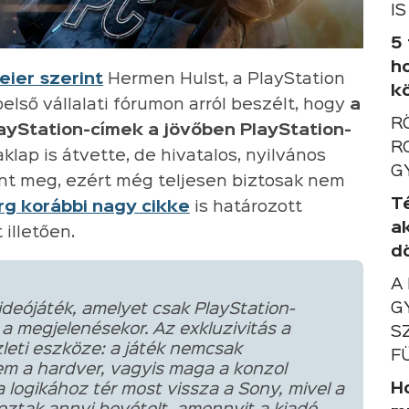
IS
5
h
eier szerint
Hermen Hulst, a PlayStation
k
első vállalati fórumon arról beszélt, hogy
a
R
ayStation-címek a jövőben PlayStation-
R
zaklap is átvette, de hivatalos, nyilvános
G
t meg, ezért még teljesen biztosak nem
T
g korábbi nagy cikke
is határozott
a
 illetően.
d
A
G
deójáték, amelyet csak PlayStation-
 a megjelenésekor. Az exkluzivitás a
S
leti eszköze: a játék nemcsak
F
em a hardver, vagyis maga a konzol
Ho
 logikához tér most vissza a Sony, mivel a