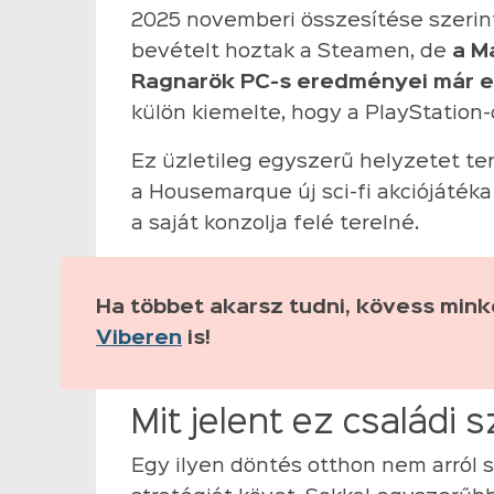
2025 novemberi összesítése szerin
bevételt hoztak a Steamen, de
a M
Ragnarök PC-s eredményei már e
külön kiemelte, hogy a PlayStation-
Ez üzletileg egyszerű helyzetet te
a Housemarque új sci-fi akciójátéka
a saját konzolja felé terelné.
Ha többet akarsz tudni, kövess min
Viberen
is!
Mit jelent ez családi
Egy ilyen döntés otthon nem arról 