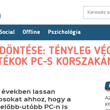
Social
Offline
Pszichológia
DÖNTÉSE: TÉNYLEG VÉ
TÉKOK PC-S KORSZAKÁ
t években lassan
A
osokat ahhoz, hogy a
K
 előbb-utóbb PC-n is