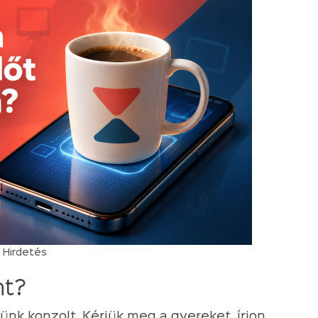
Hirdetés
nt?
ünk konzolt. Kérjük meg a gyereket, írjon