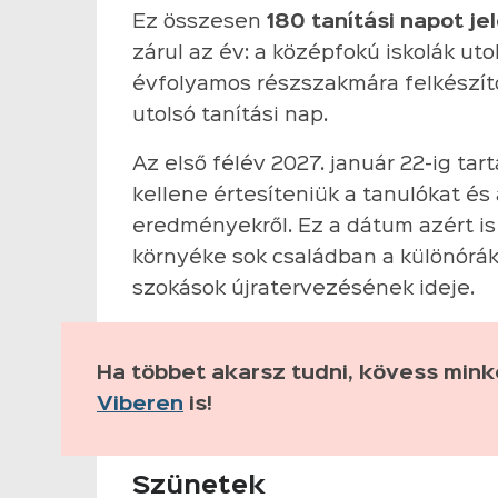
Ez összesen
180 tanítási napot je
zárul az év: a középfokú iskolák utol
évfolyamos részszakmára felkészítő
utolsó tanítási nap.
Az első félév 2027. január 22-ig tar
kellene értesíteniük a tanulókat és 
eredményekről. Ez a dátum azért is 
környéke sok családban a különórák,
szokások újratervezésének ideje.
Ha többet akarsz tudni, kövess min
Viberen
is!
Szünetek