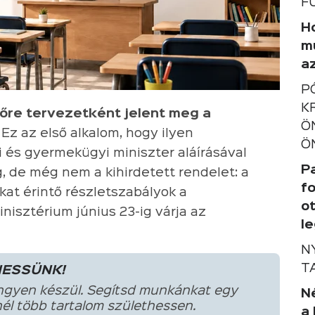
F
Ho
m
a
P
K
őre tervezetként jelent meg a
Ö
. Ez az első alkalom, hogy ilyen
Ö
 és gyermekügyi miniszter aláírásával
P
, de még nem a kihirdetett rendelet: a
f
kat érintő részletszabályok a
o
nisztérium június 23-ig várja az
l
N
T
HESSÜNK!
ngyen készül. Segítsd munkánkat egy
Né
él több tartalom születhessen.
a