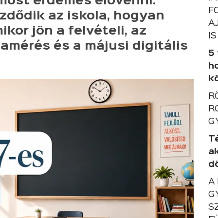
 most érdemes elővenni.
F
zdődik az iskola, hogyan
A
kor jön a felvételi, az
IS
amérés és a májusi digitális
5
h
k
R
R
G
T
a
d
A
G
S