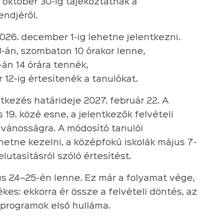
k október 30-ig tájékoztatnák a
endjéről.
 2026. december 1-ig lehetne jelentkezni.
3-án, szombaton 10 órakor lenne,
3-án 14 órára tennék,
12-ig értesítenék a tanulókat.
tkezés határideje 2027. február 22. A
s 19. közé esne, a jelentkezők felvételi
lvánosságra. A módosító tanulói
lehetne kezelni, a középfokú iskolák május 7-
lutasításról szóló értesítést.
us 24–25-én lenne. Ez már a folyamat vége,
es: ekkorra ér össze a felvételi döntés, az
i programok első hulláma.