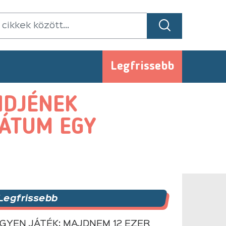
Legfrissebb
NDJÉNEK
DÁTUM EGY
Legfrissebb
NGYEN JÁTÉK: MAJDNEM 12 EZER