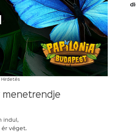
di
Hirdetés
v menetrendje
 indul,
 ér véget.