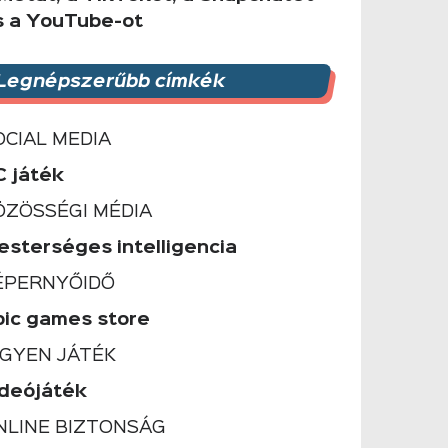
s a YouTube-ot
Legnépszerűbb címkék
OCIAL MEDIA
C játék
ÖZÖSSÉGI MÉDIA
esterséges intelligencia
ÉPERNYŐIDŐ
pic games store
NGYEN JÁTÉK
ideójáték
NLINE BIZTONSÁG