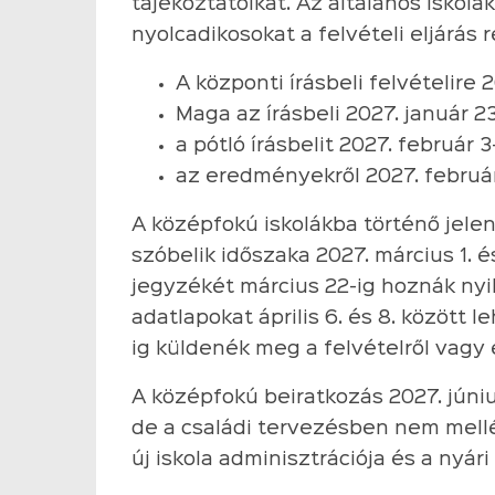
tájékoztatóikat. Az általános iskolá
nyolcadikosokat a felvételi eljárás r
A központi írásbeli felvételire
Maga az írásbeli 2027. január 2
a pótló írásbelit 2027. február 
az eredményekről 2027. február 
A középfokú iskolákba történő jelen
szóbelik időszaka 2027. március 1. é
jegyzékét március 22-ig hoznák nyi
adatlapokat április 6. és 8. között 
ig küldenék meg a felvételről vagy e
A középfokú beiratkozás 2027. júni
de a családi tervezésben nem mellék
új iskola adminisztrációja és a nyár