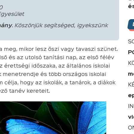
é
0
Egyesület
ány
. Köszönjük segítséged, igyekszünk
S
 meg, mikor lesz őszi vagy tavaszi szünet.
P
ő és az utolsó tanítási nap, az első félév
K
az érettségi időszaka, az általános iskolai
m
 menetrendje és több országos iskolai
célja, hogy az iskolák, a tanárok, a diákok
K
ező tanév kereteit.
e
I
v
O