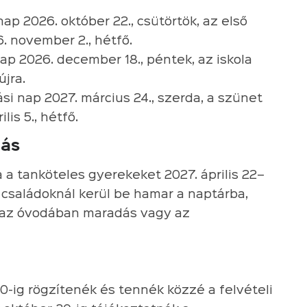
nap 2026. október 22., csütörtök, az első
. november 2., hétfő.
nap 2026. december 18., péntek, az iskola
újra.
ási nap 2027. március 24., szerda, a szünet
lis 5., hétfő.
zás
a a tanköteles gyerekeket 2027. április 22–
a családoknál kerül be hamar a naptárba,
, az óvodában maradás vagy az
0-ig rögzítenék és tennék közzé a felvételi