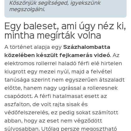
Köszönjük segítséged, igyekszünk
megszolgálni.
Egy baleset, ami úgy néz ki,
mintha megírták volna
A történet alapja egy
Százhalombatta
közelében készült fejkamerás videó
. Az
elektromos rollerrel haladó férfi elé hirtelen
kiugrott egy mezei nyúl, majd a felvétel
tanúsága szerint nem egyszerűen átszaladt
előtte, hanem nagy ugrással a rolleresnek
csapódott. A férfi hatalmasat esett az
aszfalton, de volt rajta sisak és
védőfelszerelés, ez pedig sokat számított
abban, hogy az eset nem végződött
súlyosabban. Utólag persze megosztható