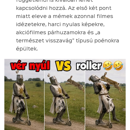
függetlenül is kiválóan lehet
kapcsolódni hozzá. Az első két pont
miatt eleve a mémek azonnal filmes
idézetekre, harci nyulas képekre,
akciófilmes párhuzamokra és „a
természet visszavág” típusú poénokra
épültek.