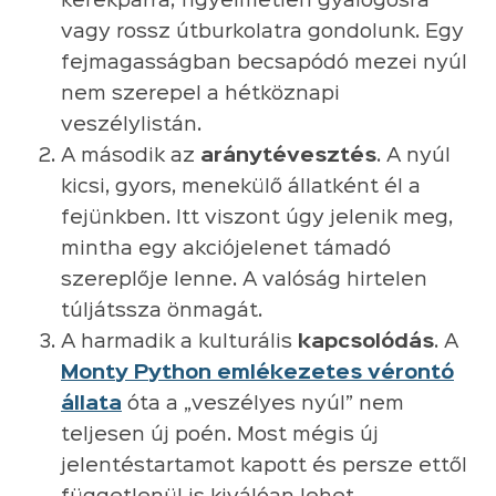
kerékpárra, figyelmetlen gyalogosra
vagy rossz útburkolatra gondolunk. Egy
fejmagasságban becsapódó mezei nyúl
nem szerepel a hétköznapi
veszélylistán.
A második az
aránytévesztés
. A nyúl
kicsi, gyors, menekülő állatként él a
fejünkben. Itt viszont úgy jelenik meg,
mintha egy akciójelenet támadó
szereplője lenne. A valóság hirtelen
túljátssza önmagát.
A harmadik a kulturális
kapcsolódás
. A
Monty Python emlékezetes vérontó
állata
óta a „veszélyes nyúl” nem
teljesen új poén. Most mégis új
jelentéstartamot kapott és persze ettől