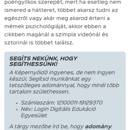
poéngyilkos szerepét, mert ha esetleg nem
ismered a hátteret, többet akarsz tudni az
egészről vagy akár meg akarod érteni a
mémek pszichológiáját, akkor ebben a
cikkben magánál a szimpla videónál és
sztorinál is többet találsz.
SEGÍTS NEKÜNK, HOGY
SEGÍTHESSÜNK!
A Képernyőidő ingyenes, de nem ingyen
készül. Segítsd munkánkat egy
tetszőleges adománnyal, hogy minél több
tartalom születhessen.
Számlaszám: 12100011-19129370
Név: LogIn Digitális Edukáció
Egyesület
A tárgy mezőbe írd be, hogy
adomány
.