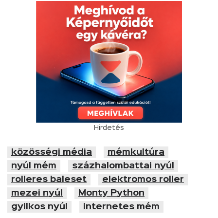
Hirdetés
közösségi média
mémkultúra
nyúl mém
százhalombattai nyúl
rolleres baleset
elektromos roller
mezei nyúl
Monty Python
gyilkos nyúl
internetes mém