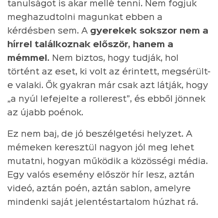
tanulságot is akar mellé tenni. Nem fogjuk
meghazudtolni magunkat ebben a
kérdésben sem. A
gyerekek sokszor nem a
hírrel találkoznak először, hanem a
mémmel.
Nem biztos, hogy tudják, hol
történt az eset, ki volt az érintett, megsérült-
e valaki. Ők gyakran már csak azt látják, hogy
„a nyúl lefejelte a rollerest”, és ebből jönnek
az újabb poénok.
Ez nem baj, de jó beszélgetési helyzet. A
mémeken keresztül nagyon jól meg lehet
mutatni, hogyan működik a közösségi média.
Egy valós esemény először hír lesz, aztán
videó, aztán poén, aztán sablon, amelyre
mindenki saját jelentéstartalom húzhat rá.