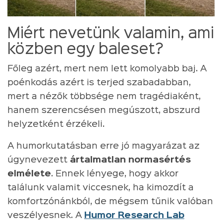
Miért nevetünk valamin, ami
közben egy baleset?
Főleg azért, mert nem lett komolyabb baj. A
poénkodás azért is terjed szabadabban,
mert a nézők többsége nem tragédiaként,
hanem szerencsésen megúszott, abszurd
helyzetként érzékeli.
A humorkutatásban erre jó magyarázat az
úgynevezett
ártalmatlan normasértés
elmélete
. Ennek lényege, hogy akkor
találunk valamit viccesnek, ha kimozdít a
komfortzónánkból, de mégsem tűnik valóban
veszélyesnek. A
Humor Research Lab