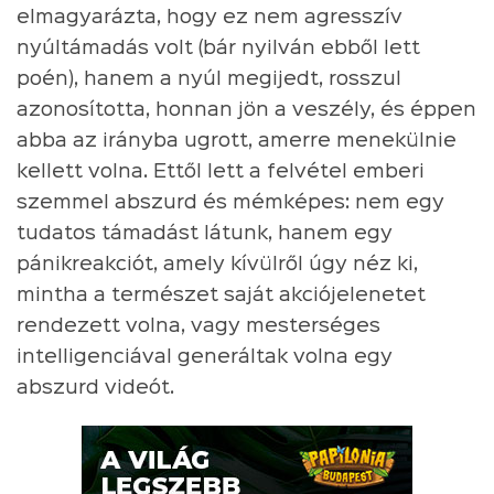
elmagyarázta, hogy ez nem agresszív
nyúltámadás volt (bár nyilván ebből lett
poén), hanem a nyúl megijedt, rosszul
azonosította, honnan jön a veszély, és éppen
abba az irányba ugrott, amerre menekülnie
kellett volna. Ettől lett a felvétel emberi
szemmel abszurd és mémképes: nem egy
tudatos támadást látunk, hanem egy
pánikreakciót, amely kívülről úgy néz ki,
mintha a természet saját akciójelenetet
rendezett volna, vagy mesterséges
intelligenciával generáltak volna egy
abszurd videót.