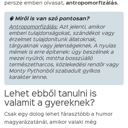
persze emberi olvasat,
antropomorfizálás
.
🧠 Miről is van szó pontosan?
Antropomorfizálás:
Azt jelenti, amikor
emberi tulajdonságokat, szándékot vagy
érzelmet tulajdonítunk állatoknak,
tárgyaknak vagy jelenségeknek. A nyulas
mémek is erre építenek: úgy beszélnek a
mezei nyúlról, mintha bosszúálló
természetharcos, közlekedési rendőr vagy
Monty Pythonból szabadult gyilkos
karakter lenne.
Lehet ebből tanulni is
valamit a gyereknek?
Csak egy dolog lehet fárasztóbb a humor
magyarázatánál, amikor valaki még