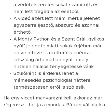
a védőfelszerelés sokat számított, és
nem lett tragédia az esetből.
A videó azért lett mém, mert a jelenet
egyszerre ijesztő, abszurd és azonnal
érthető.
A Monty Python és a Szent Grál „gyilkos
nyúl” jelenete miatt sokak fejében már
eleve létezett a kulturális poén: a
látszólag ártalmatlan nyúl, amely
hirtelen halálos fenyegetéssé válik.
Szülőként is érdekes lehet a
mémesedés pszichológiai háttere,
természetesen erről is szó esik.
Ha egy viccet magyarázni kell, akkor az már
rég rossz - tartja a mondás. Bátran vállaljuk a