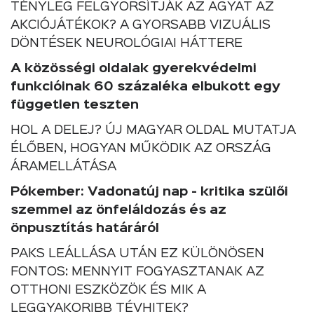
TÉNYLEG FELGYORSÍTJÁK AZ AGYAT AZ
AKCIÓJÁTÉKOK? A GYORSABB VIZUÁLIS
DÖNTÉSEK NEUROLÓGIAI HÁTTERE
A közösségi oldalak gyerekvédelmi
funkcióinak 60 százaléka elbukott egy
független teszten
HOL A DELEJ? ÚJ MAGYAR OLDAL MUTATJA
ÉLŐBEN, HOGYAN MŰKÖDIK AZ ORSZÁG
ÁRAMELLÁTÁSA
Pókember: Vadonatúj nap - kritika szülői
szemmel az önfeláldozás és az
önpusztítás határáról
PAKS LEÁLLÁSA UTÁN EZ KÜLÖNÖSEN
FONTOS: MENNYIT FOGYASZTANAK AZ
OTTHONI ESZKÖZÖK ÉS MIK A
LEGGYAKORIBB TÉVHITEK?