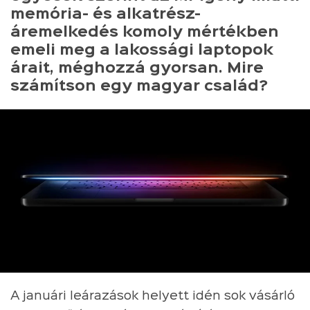
memória- és alkatrész-
áremelkedés komoly mértékben
emeli meg a lakossági laptopok
árait, méghozzá gyorsan. Mire
számítson egy magyar család?
A januári leárazások helyett idén sok vásárló