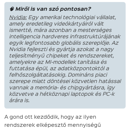
🧠 Miről is van szó pontosan?
Nvidia:
Egy amerikai technológiai vállalat,
amely eredetileg videókártyáiról vált
ismertté, mára azonban a mesterséges
intelligencia hardveres infrastruktúrájának
egyik legfontosabb globális szereplője. Az
Nvidia fejleszti és gyártja azokat a nagy
teljesítményű chipeket és rendszereket,
amelyekre az MI-modellek tanítása és
futtatása épül, az adatközpontoktól a
felhőszolgáltatásokig. Domináns piaci
szerepe miatt döntései közvetlen hatással
vannak a memória- és chipgyártásra, így
közvetve a hétköznapi laptopok és PC-k
árára is.
A gond ott kezdődik, hogy az ilyen
rendszerek elképesztő mennyiségű