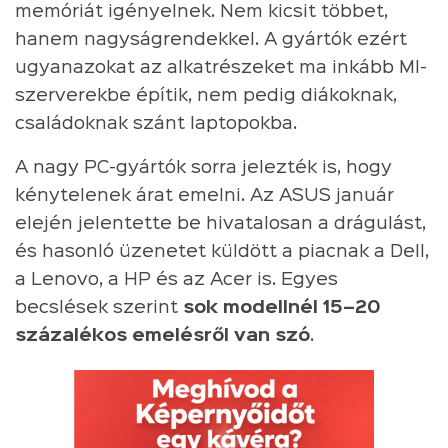
memóriát igényelnek. Nem kicsit többet,
hanem nagyságrendekkel. A gyártók ezért
ugyanazokat az alkatrészeket ma inkább MI-
szerverekbe építik, nem pedig diákoknak,
családoknak szánt laptopokba.
A nagy PC-gyártók sorra jelezték is, hogy
kénytelenek árat emelni. Az ASUS január
elején jelentette be hivatalosan a drágulást,
és hasonló üzenetet küldött a piacnak a Dell,
a Lenovo, a HP és az Acer is. Egyes
becslések szerint
sok modellnél 15–20
százalékos emelésről van szó
.