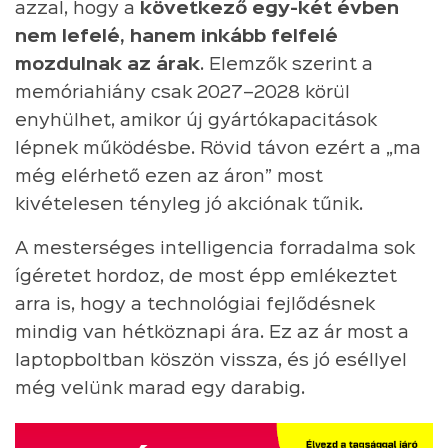
azzal, hogy a
következő egy-két évben
nem lefelé, hanem inkább felfelé
mozdulnak az árak
. Elemzők szerint a
memóriahiány csak 2027–2028 körül
enyhülhet, amikor új gyártókapacitások
lépnek működésbe. Rövid távon ezért a „ma
még elérhető ezen az áron” most
kivételesen tényleg jó akciónak tűnik.
A mesterséges intelligencia forradalma sok
ígéretet hordoz, de most épp emlékeztet
arra is, hogy a technológiai fejlődésnek
mindig van hétköznapi ára. Ez az ár most a
laptopboltban köszön vissza, és jó eséllyel
még velünk marad egy darabig.