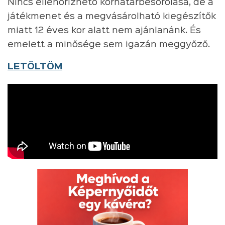
Nincs ellenőrizhető korhatárbesorolása, de a
játékmenet és a megvásárolható kiegészítők
miatt 12 éves kor alatt nem ajánlanánk. És
emelett a minősége sem igazán meggyőző.
LETÖLTÖM