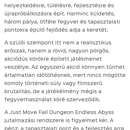
helyezkedésre, túlélésre, fejlesztésre és
újrapróbálkozásra épít. Harminc küldetés,
három pálya, ötféle fegyver és tapasztalati
pontokra épülő fejlődés adja a keretét.
A szülői szempont itt nem a realisztikus
erőszak, hanem a rövid, nagyon pörgős,
akciódús körökre épített játékmenet
veszélye. Az egyszerű akció könnyen tűnhet
ártalmatlan időtöltésnek, mert nincs mögötte
komoly történeti súly vagy filmszerű
brutalitás, de a játékélmény mégis a
fegyverhasználat köré szerveződik.
A Just Move Fall Dungeon Endless Abyss
jutalmazási rendszere is figyelmet kér. A
pénz, a tapasztalati pont és a fejlesztés arra