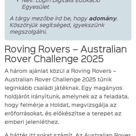
Név: LogIn Digitális Edukáció
Egyesület
A tárgy mezőbe írd be, hogy
adomány
.
Köszönjük segítséged, igyekszünk
megszolgálni.
Roving Rovers – Australian
Rover Challenge 2025
A három ajánlat közül a Roving Rovers –
Australian Rover Challenge 2025 tűnik
leginkább családi játéknak. Egy magányos
holdjárót irányítunk, amelynek az a feladata,
hogy felmérje a Holdat, megvizsgálja az
erőforrásokat, és előkészítse a terepet az
emberi jelenléthez.
A háttér itt sokat számít. Az Australian Rover