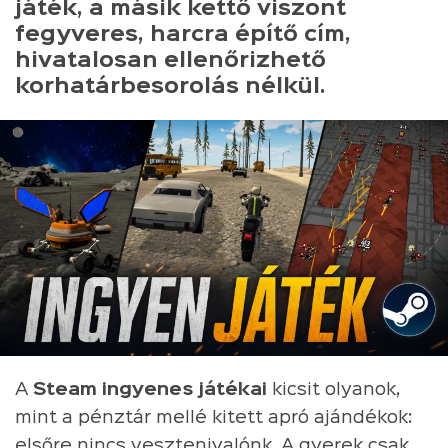
játék, a másik kettő viszont
fegyveres, harcra építő cím,
hivatalosan ellenőrizhető
korhatárbesorolás nélkül.
A
Steam ingyenes játékai
kicsit olyanok,
mint a pénztár mellé kitett apró ajándékok:
elsőre nincs vesztenivalónk. A gyerek csak