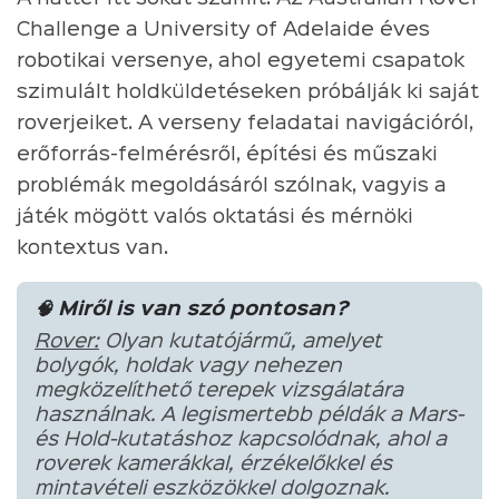
Challenge a University of Adelaide éves
robotikai versenye, ahol egyetemi csapatok
szimulált holdküldetéseken próbálják ki saját
roverjeiket. A verseny feladatai navigációról,
erőforrás-felmérésről, építési és műszaki
problémák megoldásáról szólnak, vagyis a
játék mögött valós oktatási és mérnöki
kontextus van.
🧠 Miről is van szó pontosan?
Rover:
Olyan kutatójármű, amelyet
bolygók, holdak vagy nehezen
megközelíthető terepek vizsgálatára
használnak. A legismertebb példák a Mars-
és Hold-kutatáshoz kapcsolódnak, ahol a
roverek kamerákkal, érzékelőkkel és
mintavételi eszközökkel dolgoznak.