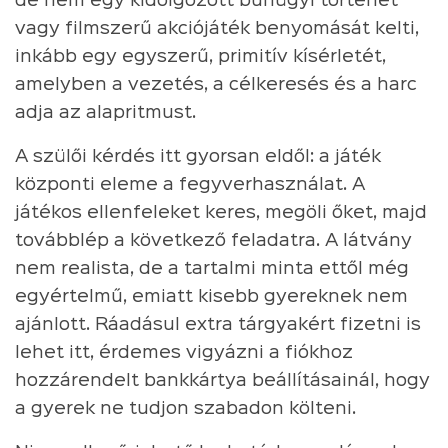
de nem egy kidolgozott bűnügyi történet
vagy filmszerű akciójáték benyomását kelti,
inkább egy egyszerű, primitív kísérletét,
amelyben a vezetés, a célkeresés és a harc
adja az alapritmust.
A szülői kérdés itt gyorsan eldől: a játék
központi eleme a fegyverhasználat. A
játékos ellenfeleket keres, megöli őket, majd
továbblép a következő feladatra. A látvány
nem realista, de a tartalmi minta ettől még
egyértelmű, emiatt kisebb gyereknek nem
ajánlott. Ráadásul extra tárgyakért fizetni is
lehet itt, érdemes vigyázni a fiókhoz
hozzárendelt bankkártya beállításainál, hogy
a gyerek ne tudjon szabadon költeni.