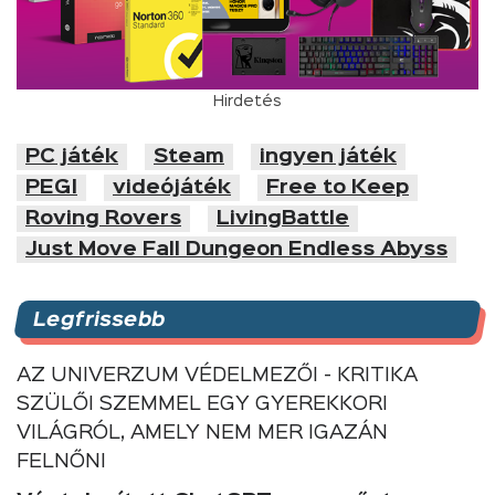
Hirdetés
PC játék
Steam
ingyen játék
PEGI
videójáték
Free to Keep
Roving Rovers
LivingBattle
Just Move Fall Dungeon Endless Abyss
Legfrissebb
AZ UNIVERZUM VÉDELMEZŐI - KRITIKA
SZÜLŐI SZEMMEL EGY GYEREKKORI
VILÁGRÓL, AMELY NEM MER IGAZÁN
FELNŐNI