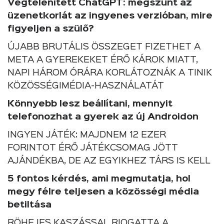
Végtelenített ChatGPT: megszűnt az
üzenetkorlát az ingyenes verzióban, mire
figyeljen a szülő?
ÚJABB BRUTÁLIS ÖSSZEGET FIZETHET A
META A GYEREKEKET ÉRŐ KÁROK MIATT,
NAPI HÁROM ÓRÁRA KORLÁTOZNÁK A TINIK
KÖZÖSSÉGIMÉDIA-HASZNÁLATÁT
Könnyebb lesz beállítani, mennyit
telefonozhat a gyerek az új Androidon
INGYEN JÁTÉK: MAJDNEM 12 EZER
FORINTOT ÉRŐ JÁTÉKCSOMAG JÖTT
AJÁNDÉKBA, DE AZ EGYIKHEZ TÁRS IS KELL
5 fontos kérdés, ami megmutatja, hol
megy félre teljesen a közösségi média
betiltása
RÖHEJES KASZÁSSAL RIOGATTA A