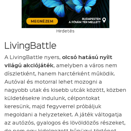
Hirdetés
LivingBattle
A LivingBattle nyers,
olcsó hatású nyílt
világú akciójáték
, amelyben a város nem
díszletként, hanem harctérként működik.
Autóval és motorral lehet mozogni a
nagyobb utak és kisebb utcák között, közben
küldetésekre indulunk, célpontokat
keresünk, majd fegyverrel próbáljuk
megoldani a helyzeteket. A játék váltogatja
az autózós, gyalogos és lövöldözős részeket,