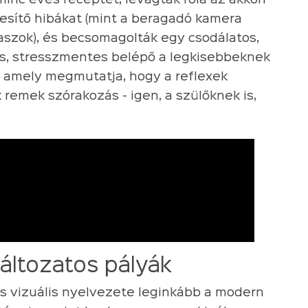
minc éves receptet, levágták róla az akkori
gesítő hibákat (mint a beragadó kamera
szok), és becsomagolták egy csodálatos,
es, stresszmentes belépő a legkisebbeknek
, amely megmutatja, hogy a reflexek
 remek szórakozás - igen, a szülőknek is,
változatos pályák
és vizuális nyelvezete leginkább a modern