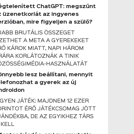
égtelenített ChatGPT: megszűnt
z üzenetkorlát az ingyenes
rzióban, mire figyeljen a szülő?
JABB BRUTÁLIS ÖSSZEGET
IZETHET A META A GYEREKEKET
RŐ KÁROK MIATT, NAPI HÁROM
RÁRA KORLÁTOZNÁK A TINIK
ÖZÖSSÉGIMÉDIA-HASZNÁLATÁT
önnyebb lesz beállítani, mennyit
elefonozhat a gyerek az új
ndroidon
NGYEN JÁTÉK: MAJDNEM 12 EZER
ORINTOT ÉRŐ JÁTÉKCSOMAG JÖTT
JÁNDÉKBA, DE AZ EGYIKHEZ TÁRS
 KELL