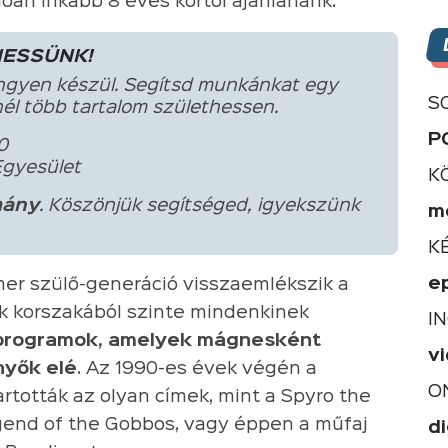
llóan inkább 8 éves kortól ajánlanánk.
HESSÜNK!
ngyen készül. Segítsd munkánkat egy
S
él több tartalom születhessen.
P
0
Egyesület
K
ány
. Köszönjük segítséged, igyekszünk
m
K
e
er szülő-generáció visszaemlékszik a
kok korszakából szinte mindenkinek
I
s programok, amelyek mágnesként
v
nyők elé
. Az 1990-es évek végén a
O
artották az olyan címek, mint a Spyro the
egend of the Gobbos, vagy éppen a műfaj
di