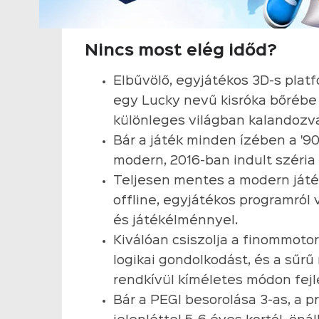
Nincs most elég időd?
Elbűvölő, egyjátékos 3D-s plat
egy Lucky nevű kisróka bőrébe 
különleges világban kalandozv
Bár a játék minden ízében a '90
modern, 2016-ban indult széria 
Teljesen mentes a modern játék
offline, egyjátékos programról 
és játékélménnyel.
Kiválóan csiszolja a finommoto
logikai gondolkodást, és a sű
rendkívül kíméletes módon fejle
Bár a PEGI besorolása 3-as, a pr