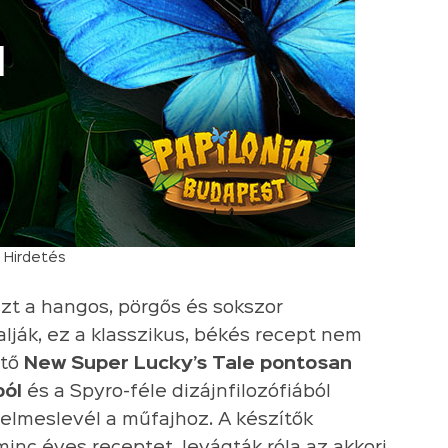
Hirdetés
szt a hangos, pörgős és sokszor
lják, ez a klasszikus, békés recept nem
ető
New Super Lucky’s Tale pontosan
ból
és a Spyro-féle dizájnfilozófiából
elmeslevél a műfajhoz. A készítők