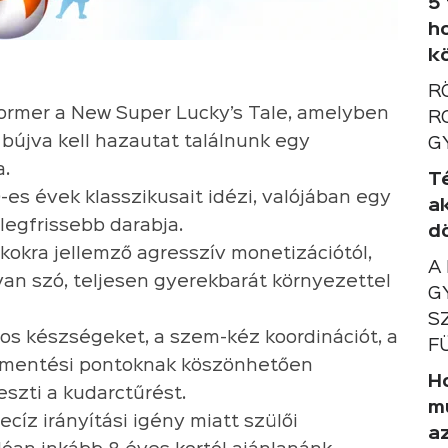
5
h
k
R
former a New Super Lucky’s Tale, amelyben
R
bújva kell hazautat találnunk egy
G
a.
T
-es évek klasszikusait idézi, valójában egy
a
legfrissebb darabja.
d
okra jellemző agresszív monetizációtól,
A
van szó, teljesen gyerekbarát környezettel
G
S
ros készségeket, a szem-kéz koordinációt, a
F
rű mentési pontoknak köszönhetően
Ho
szti a kudarctűrést.
m
ecíz irányítási igény miatt szülői
a