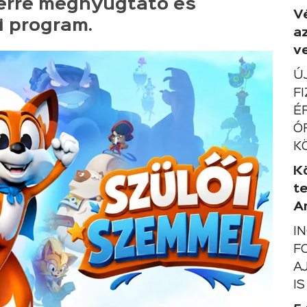
erre megnyugtató és
V
i program.
a
ve
Ú
F
É
Ó
K
K
t
A
I
F
A
IS