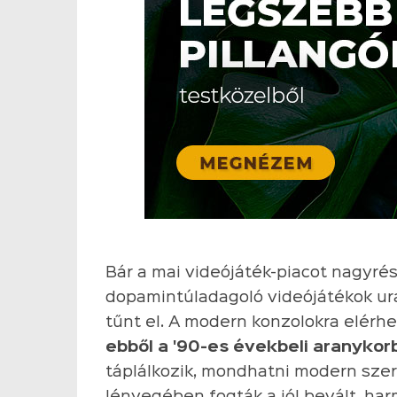
Bár a mai videójáték-piacot nagyré
dopamintúladagoló videójátékok ura
tűnt el. A modern konzolokra elérh
ebből a '90-es évekbeli aranykor
táplálkozik, mondhatni modern szer