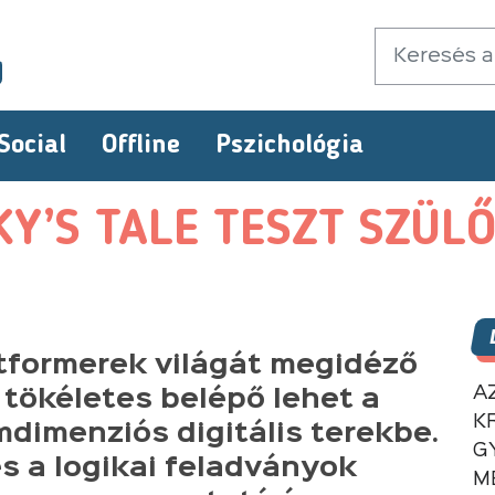
Social
Offline
Pszichológia
Y’S TALE TESZT SZÜL
atformerek világát megidéző
A
 tökéletes belépő lehet a
K
dimenziós digitális terekbe.
G
és a logikai feladványok
M