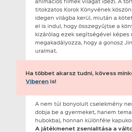
animációs filmek világát idézi. A tö
titokzatos Korok Könyvének köszön
idegen világba kerül, miután a köte
el is indul, hogy összegyűjtse a kö
kizárólag ezek segítségével képes
megakadályozza, hogy a gonosz Jinx
uralmat.
Ha többet akarsz tudni, kövess min
Viberen
is!
A nem túl bonyolult cselekmény ne
dobja be a gyermeket, hanem temat
hubokba), honnan különféle kapukon
A játékmenet zsenialitása a vált