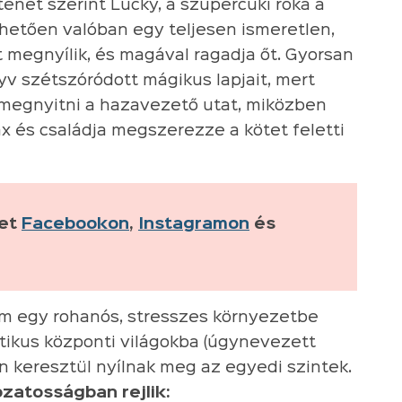
rténet szerint Lucky, a szupercuki róka a
hetően valóban egy teljesen ismeretlen,
t megnyílik, és magával ragadja őt. Gyorsan
nyv szétszóródott mágikus lapjait, mert
 megnyitni a hazavezető utat, miközben
 és családja megszerezze a kötet feletti
ket
Facebookon
,
Instagramon
és
m egy rohanós, stresszes környezetbe
ikus központi világokba (úgynevezett
 keresztül nyílnak meg az egyedi szintek.
ozatosságban rejlik: