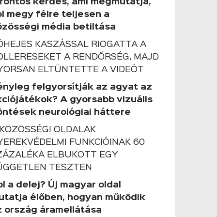
 fontos kérdés, ami megmutatja,
ol megy félre teljesen a
özösségi média betiltása
ÖHEJES KASZÁSSAL RIOGATTA A
OLLERESEKET A RENDŐRSÉG, MAJD
YORSAN ELTÜNTETTE A VIDEÓT
ényleg felgyorsítják az agyat az
kciójátékok? A gyorsabb vizuális
öntések neurológiai háttere
 KÖZÖSSÉGI OLDALAK
YEREKVÉDELMI FUNKCIÓINAK 60
ZÁZALÉKA ELBUKOTT EGY
ÜGGETLEN TESZTEN
l a delej? Új magyar oldal
utatja élőben, hogyan működik
z ország áramellátása