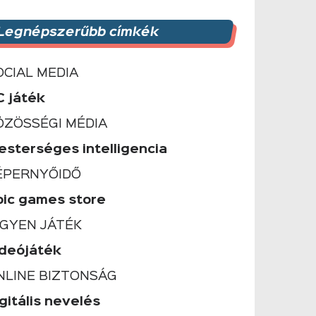
Legnépszerűbb címkék
OCIAL MEDIA
C játék
ÖZÖSSÉGI MÉDIA
esterséges intelligencia
ÉPERNYŐIDŐ
pic games store
NGYEN JÁTÉK
ideójáték
NLINE BIZTONSÁG
gitális nevelés