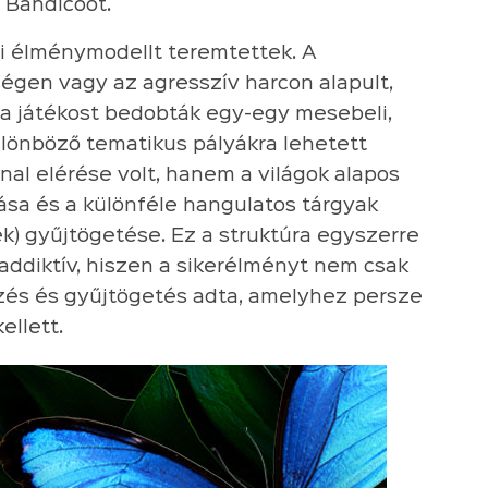
h Bandicoot.
i élménymodellt teremtettek. A
gen vagy az agresszív harcon alapult,
 a játékost bedobták egy-egy mesebeli,
lönböző tematikus pályákra lehetett
onal elérése volt, hanem a világok alapos
tása és a különféle hangulatos tárgyak
k) gyűjtögetése. Ez a struktúra egyszerre
addiktív, hiszen a sikerélményt nem csak
és és gyűjtögetés adta, amelyhez persze
ellett.