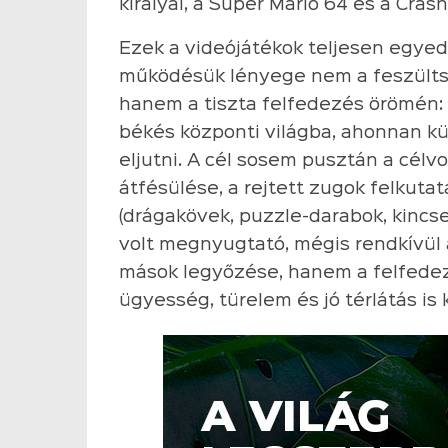
királyai, a Super Mario 64 és a Cras
Ezek a videójátékok teljesen egyed
működésük lényege nem a feszültsé
hanem a tiszta felfedezés örömén:
békés központi világba, ahonnan kü
eljutni. A cél sosem pusztán a célv
átfésülése, a rejtett zugok felkuta
(drágakövek, puzzle-darabok, kincse
volt megnyugtató, mégis rendkívül 
mások legyőzése, hanem a felfedez
ügyesség, türelem és jó térlátás is k