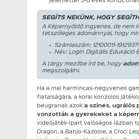
jelenléttel 5-6 éves kortól, öná
SEGÍTS NEKÜNK, HOGY SEGÍT
A Képernyőidő ingyenes, de nem i
tetszőleges adománnyal, hogy min
Számlaszám: 12100011-1912937
Név: LogIn Digitális Edukáció 
A tárgy mezőbe írd be, hogy
adom
megszolgálni.
Ha a mai harmincas-negyvenes gam
fiatalságára, a korai konzolos játé
beugranak azok
a színes, ugráló
vonzották a gyerekeket a képer
videójáték-ipart valóságos lázban t
Dragon, a Banjo-Kazooie, a Croc: L