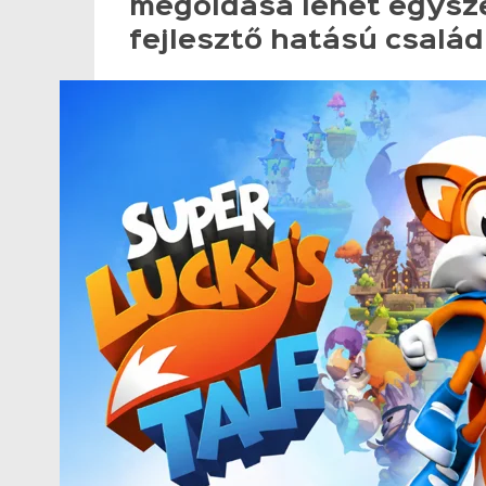
megoldása lehet egysz
fejlesztő hatású család