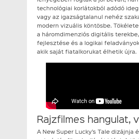
lényegében fogták a jól bevált, har
technológiai korlátokból adódó ide
vagy az igazságtalanul nehéz szaka
modern vizuális köntösbe. Tökélet
a háromdimenziós digitális terekbe
fejlesztése és a logikai feladványok
akik saját fiatalkorukat élhetik újra.
Rajzfilmes hangulat, 
A New Super Lucky’s Tale dizájnja 