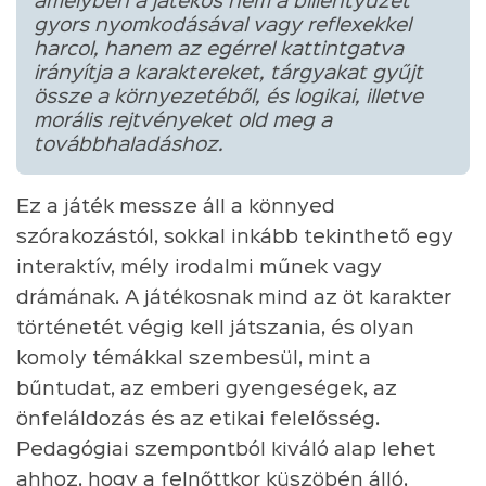
amelyben a játékos nem a billentyűzet
gyors nyomkodásával vagy reflexekkel
harcol, hanem az egérrel kattintgatva
irányítja a karaktereket, tárgyakat gyűjt
össze a környezetéből, és logikai, illetve
morális rejtvényeket old meg a
továbbhaladáshoz.
Ez a játék messze áll a könnyed
szórakozástól, sokkal inkább tekinthető egy
interaktív, mély irodalmi műnek vagy
drámának. A játékosnak mind az öt karakter
történetét végig kell játszania, és olyan
komoly témákkal szembesül, mint a
bűntudat, az emberi gyengeségek, az
önfeláldozás és az etikai felelősség.
Pedagógiai szempontból kiváló alap lehet
ahhoz, hogy a felnőttkor küszöbén álló,