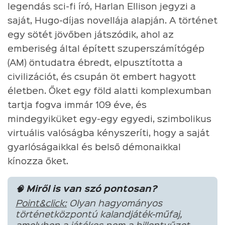
legendás sci-fi író, Harlan Ellison jegyzi a
saját, Hugo-díjas novellája alapján. A történet
egy sötét jövőben játszódik, ahol az
emberiség által épített szuperszámítógép
(AM) öntudatra ébredt, elpusztította a
civilizációt, és csupán öt embert hagyott
életben. Őket egy föld alatti komplexumban
tartja fogva immár 109 éve, és
mindegyiküket egy-egy egyedi, szimbolikus
virtuális valóságba kényszeríti, hogy a saját
gyarlóságaikkal és belső démonaikkal
kínozza őket.
🧠 Miről is van szó pontosan?
Point&click:
Olyan hagyományos
történetközpontú kalandjáték-műfaj,