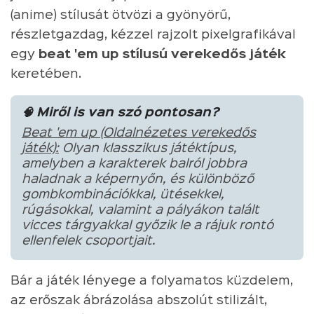
(anime) stílusát ötvözi a gyönyörű,
részletgazdag, kézzel rajzolt pixelgrafikával
egy
beat 'em up stílusú verekedős játék
keretében.
🧠 Miről is van szó pontosan?
Beat 'em up (Oldalnézetes verekedős
játék):
Olyan klasszikus játéktípus,
amelyben a karakterek balról jobbra
haladnak a képernyőn, és különböző
gombkombinációkkal, ütésekkel,
rúgásokkal, valamint a pályákon talált
vicces tárgyakkal győzik le a rájuk rontó
ellenfelek csoportjait.
Bár a játék lényege a folyamatos küzdelem,
az erőszak ábrázolása abszolút stilizált,