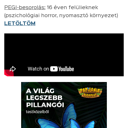
PEGI-besorolás:
16 éven felülieknek
(pszichológiai horror, nyomasztó környezet)
LETÖLTÖM