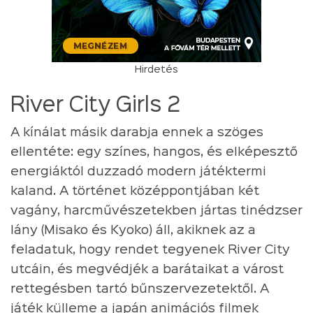
Hirdetés
River City Girls 2
A kínálat másik darabja ennek a szöges
ellentéte: egy színes, hangos, és elképesztő
energiáktól duzzadó modern játéktermi
kaland. A történet középpontjában két
vagány, harcművészetekben jártas tinédzser
lány (Misako és Kyoko) áll, akiknek az a
feladatuk, hogy rendet tegyenek River City
utcáin, és megvédjék a barátaikat a várost
rettegésben tartó bűnszervezetektől. A
játék külleme a japán animációs filmek