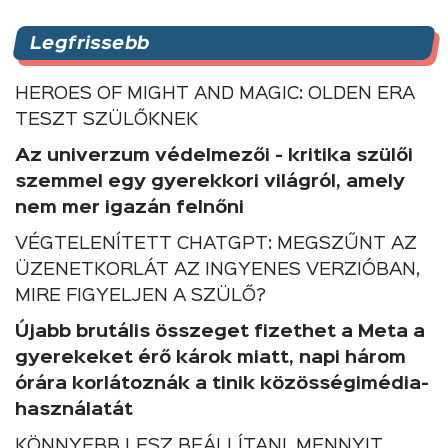
Legfrissebb
HEROES OF MIGHT AND MAGIC: OLDEN ERA
TESZT SZÜLŐKNEK
Az univerzum védelmezői - kritika szülői
szemmel egy gyerekkori világról, amely
nem mer igazán felnőni
VÉGTELENÍTETT CHATGPT: MEGSZŰNT AZ
ÜZENETKORLÁT AZ INGYENES VERZIÓBAN,
MIRE FIGYELJEN A SZÜLŐ?
Újabb brutális összeget fizethet a Meta a
gyerekeket érő károk miatt, napi három
órára korlátoznák a tinik közösségimédia-
használatát
KÖNNYEBB LESZ BEÁLLÍTANI, MENNYIT