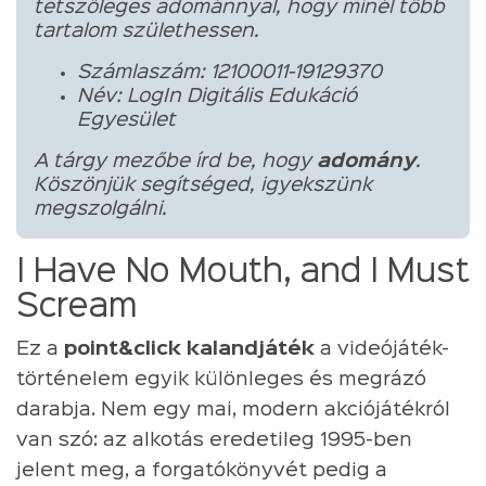
tetszőleges adománnyal, hogy minél több
tartalom születhessen.
Számlaszám: 12100011-19129370
Név: LogIn Digitális Edukáció
Egyesület
A tárgy mezőbe írd be, hogy
adomány
.
Köszönjük segítséged, igyekszünk
megszolgálni.
I Have No Mouth, and I Must
Scream
Ez a
point&click kalandjáték
a videójáték-
történelem egyik különleges és megrázó
darabja. Nem egy mai, modern akciójátékról
van szó: az alkotás eredetileg 1995-ben
jelent meg, a forgatókönyvét pedig a