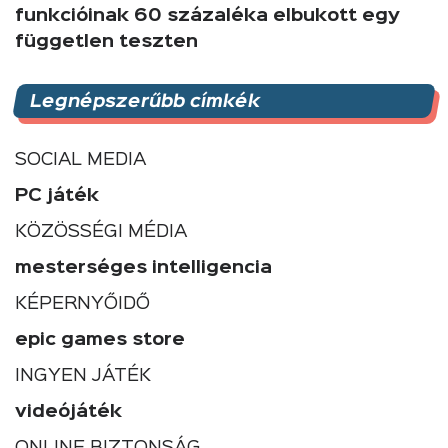
funkcióinak 60 százaléka elbukott egy
független teszten
Legnépszerűbb címkék
SOCIAL MEDIA
PC játék
KÖZÖSSÉGI MÉDIA
mesterséges intelligencia
KÉPERNYŐIDŐ
epic games store
INGYEN JÁTÉK
videójáték
ONLINE BIZTONSÁG