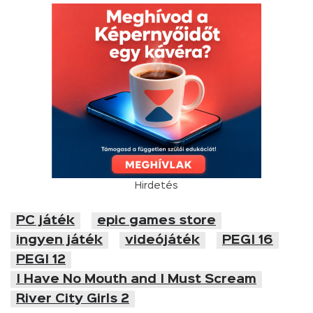
Hirdetés
PC játék
epic games store
ingyen játék
videójáték
PEGI 16
PEGI 12
I Have No Mouth and I Must Scream
River City Girls 2