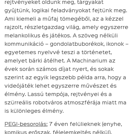
rejtvényeket oldunk meg, tárgyakat
gyűjtünk, logikai feladványokat fejtünk meg.
Ami kiemeli a műfaj tömegéből, az a kézzel
rajzolt, részletgazdag világ, amely egyszerre
melankolikus és játékos. A szöveg nélküli
kommunikáció – gondolatbuborékok, ikonok –
egyetemes nyelvvé teszi a történetet,
amelyet bárki átélhet. A Machinarium az
évek során számos díjat nyert, és sokak
szerint az egyik legszebb példa arra, hogy a
videójáték lehet egyszerre művészet és
élmény. Lassú tempója, rejtvényei és a
szürreális robotváros atmoszférája miatt ma
is különleges élmény.
PEGI-besorolás:
7 éven felülieknek (enyhe,
komikus erőszak, félelemkeltés nélkül).