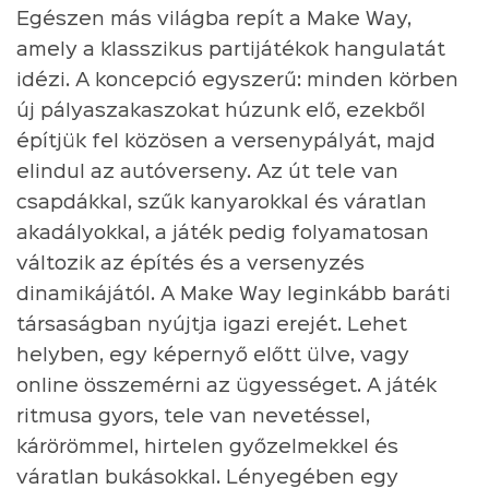
Egészen más világba repít a Make Way,
amely a klasszikus partijátékok hangulatát
idézi. A koncepció egyszerű: minden körben
új pályaszakaszokat húzunk elő, ezekből
építjük fel közösen a versenypályát, majd
elindul az autóverseny. Az út tele van
csapdákkal, szűk kanyarokkal és váratlan
akadályokkal, a játék pedig folyamatosan
változik az építés és a versenyzés
dinamikájától. A Make Way leginkább baráti
társaságban nyújtja igazi erejét. Lehet
helyben, egy képernyő előtt ülve, vagy
online összemérni az ügyességet. A játék
ritmusa gyors, tele van nevetéssel,
kárörömmel, hirtelen győzelmekkel és
váratlan bukásokkal. Lényegében egy