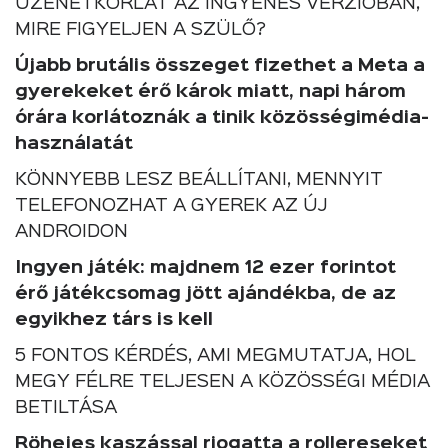
ÜZENETKORLÁT AZ INGYENES VERZIÓBAN,
MIRE FIGYELJEN A SZÜLŐ?
Újabb brutális összeget fizethet a Meta a
gyerekeket érő károk miatt, napi három
órára korlátoznák a tinik közösségimédia-
használatát
KÖNNYEBB LESZ BEÁLLÍTANI, MENNYIT
TELEFONOZHAT A GYEREK AZ ÚJ
ANDROIDON
Ingyen játék: majdnem 12 ezer forintot
érő játékcsomag jött ajándékba, de az
egyikhez társ is kell
5 FONTOS KÉRDÉS, AMI MEGMUTATJA, HOL
MEGY FÉLRE TELJESEN A KÖZÖSSÉGI MÉDIA
BETILTÁSA
Röhejes kaszással riogatta a rollereseket