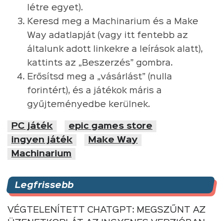
létre egyet).
Keresd meg a Machinarium és a Make
Way adatlapját (vagy itt fentebb az
általunk adott linkekre a leírások alatt),
kattints az „Beszerzés” gombra.
Erősítsd meg a „vásárlást” (nulla
forintért), és a játékok máris a
gyűjteményedbe kerülnek.
PC játék
epic games store
ingyen játék
Make Way
Machinarium
Legfrissebb
VÉGTELENÍTETT CHATGPT: MEGSZŰNT AZ